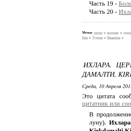
Часть 19 -
Бол
Часть 20 -
Ихл
Метки:
хетты
история
доро
Рим
Турция
Византия
ИХЛАРА. ЦЕР
ДАМАЛТИ, KIR
Среда, 10 Апреля 201
Это цитата со
цитатник или со
В продолжени
луну).
Ихлара
Kirkdamalti Ki