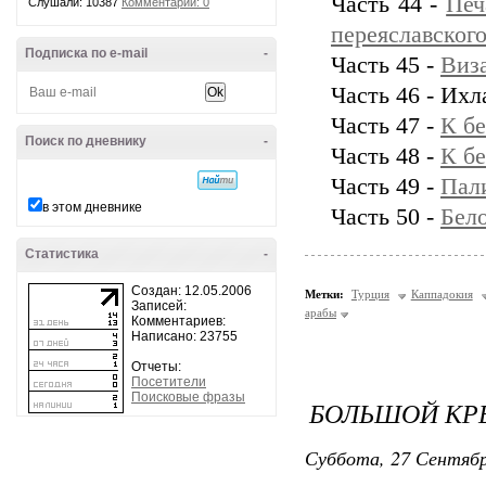
Часть 44 -
Печ
Слушали: 10387
Комментарии: 0
переяславског
Подписка по e-mail
-
Часть 45 -
Виз
Часть 46 - Их
Часть 47 -
К бе
Поиск по дневнику
-
Часть 48 -
К бе
Часть 49 -
Пал
в этом дневнике
Часть 50 -
Бел
Статистика
-
Создан: 12.05.2006
Метки:
Турция
Каппадокия
Записей:
арабы
Комментариев:
Написано: 23755
Отчеты:
Посетители
Поисковые фразы
БОЛЬШОЙ КРЕ
Суббота, 27 Сентябр