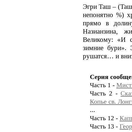
Эгри Таш – (Таш 
непонятно %) х
прямо в долин
Назианзина, ж
Великому: «И с
зимние бури». 
рушатся… и вниз
Серия сообще
Часть 1 -
Мист
Часть 2 -
Ска
Копье св. Лон
...
Часть 12 -
Кап
Часть 13 -
Гео