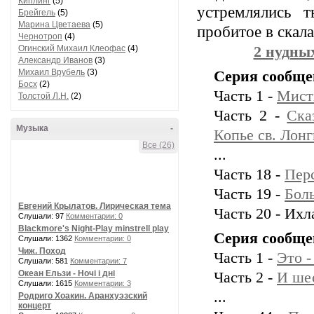
Киплинг
(5)
устремлялись 
Брейгель
(5)
Марина Цветаева
(5)
пробитое в скал
Чернотроп
(4)
Огинский Михаил Клеофас
(4)
2 нудны
Александр Иванов
(3)
Михаил Врубель
(3)
Серия сообще
Босх
(2)
Часть 1 -
Мист
Толстой Л.Н.
(2)
Часть 2 -
Ска
Музыка
-
Копье св. Лон
Все (26)
...
Часть 18 -
Пер
Часть 19 -
Бол
Евгений Крылатов. Лирическая тема
Часть 20 - Их
Слушали: 97
Комментарии: 0
Blackmore's Night-Play minstrell play
Серия сообще
Слушали: 1362
Комментарии: 0
Чиж. Поход
Часть 1 -
Это -
Слушали: 581
Комментарии: 7
Океан Ельзи - Ночі і дні
Часть 2 -
И ше
Слушали: 1615
Комментарии: 3
...
Родриго Хоакин. Аранхуэзский
концерт