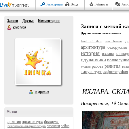
Регистрация
Вход
Рейтинги
Авос
Записи
Друзья
Комментарии
Записи с меткой к
ZnichKa
Другие метки пользователя ↓
land of thor
ross brown
До
архитектура
белоруссия
история
ихлара
каппад
одуванчики
полнолуни
религия
работа
рожд
пушкин
таруса
турция
фотография
ИХЛАРА. СКЛ
В друзья
Воскресенье, 19 Октя
Метки
-
архитектура
архетип
беларусь
византия
война
белокаменная архитектура