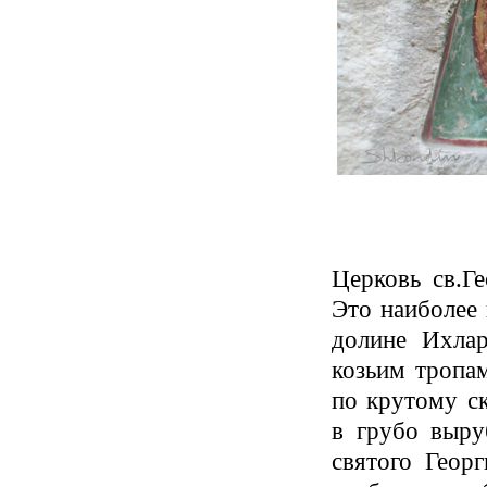
Церковь св.Ге
Это наиболее 
долине Ихлар
козьим тропа
по крутому с
в грубо выру
святого Геор