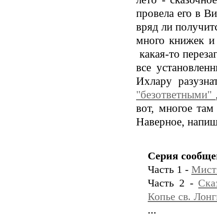
провела его в Ви
вряд ли получитс
много книжек и 
какая-то переза
все установлен
Ихлару разузнат
"безответными"
вот, многое там
Наверное, напишу
Серия сообще
Часть 1 -
Мист
Часть 2 -
Ска
Копье св. Лон
...