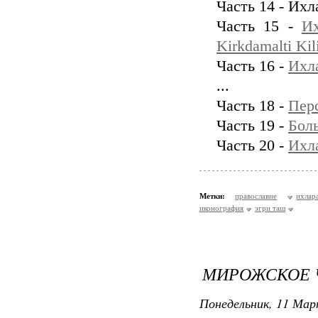
Часть 14 - Ихл
Часть 15 -
Их
Kirkdamalti Kil
Часть 16 -
Ихла
...
Часть 18 -
Пер
Часть 19 -
Бол
Часть 20 -
Ихл
Метки:
православие
ихлар
иконография
эгри таш
МИРОЖСКОЕ 
Понедельник, 11 Мар