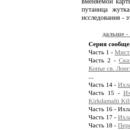
вменяемой карт
путаница жутк
исследования - 
дальше -
Серия сообще
Часть 1 -
Мист
Часть 2 -
Ска
Копье св. Лон
...
Часть 14 -
Ихл
Часть 15 -
Их
Kirkdamalti Kil
Часть 16 - Ихл
Часть 17 -
Ихл
Часть 18 -
Пер