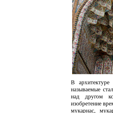
В архитектуре 
называемые ста
над другом ко
изобретение вре
мукарнас, мука