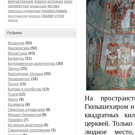
впечатления
история
дороги
кино
литература
москва
монастырь
православие
офисные одуванчики
сказки
стихи
пространство
религия
таруса
Рубрики
-
Византия
(50)
Кинокритика
(50)
Монастырь
(43)
Беларусь
(31)
Белокаменная архитектура
(30)
Таруса
(25)
Каппадокия, Ихлара
(20)
Апокалипсис
(16)
Питер
(15)
Корова и хозяйство
(13)
Псков
(12)
На пространс
Икона
(9)
Калевала
(8)
Гюлышехиром и 
Офисные одуванчики
(8)
квадратных кил
Михаил Лермонтов
(8)
Перевод
(7)
церквей. Только
Из жизни архетипов
(6)
Священные сооружения
(5)
людное место