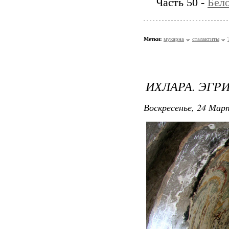
Часть 50 -
Бел
Метки:
мукарна
сталактиты
ИХЛАРА. ЭГР
Воскресенье, 24 Март