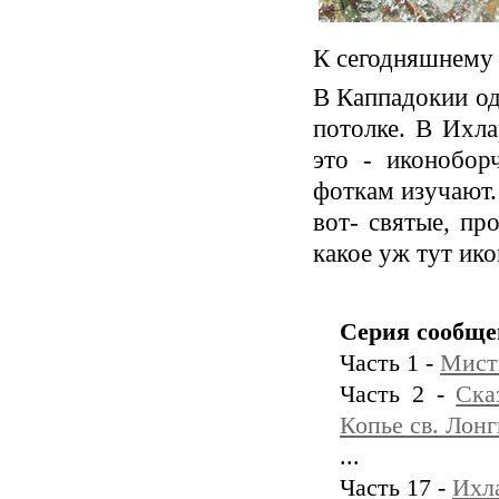
К сегодняшнему 
В Каппадокии одн
потолке. В Ихла
это - иконобор
фоткам изучают.
вот- святые, пр
какое уж тут ико
Серия сообще
Часть 1 -
Мист
Часть 2 -
Ска
Копье св. Лон
...
Часть 17 -
Ихл