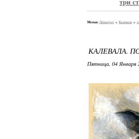
три с
Метки:
Лённорот
Калевала
с
КАЛЕВАЛА. 
Пятница, 04 Января 