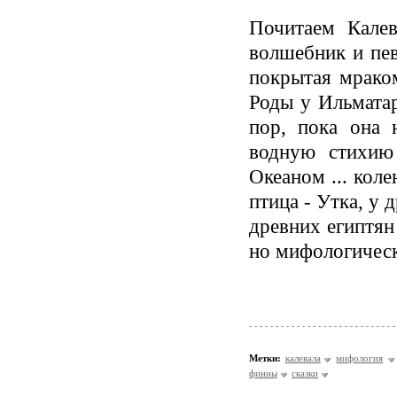
Почитаем Калев
волшебник и пев
покрытая мраком
Роды у Ильматар
пор, пока она 
водную стихию
Океаном ... кол
птица - Утка, у 
древних египтян 
но мифологическ
Метки:
калевала
мифология
финны
сказки