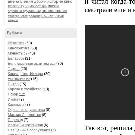
и читал когда-т
впечатления
история
дороги
кино
литература
москва
монастырь
смотрели еще и 
православие
офисные одуванчики
сказки
стихи
пространство
религия
таруса
Рубрики
-
Византия
(50)
Кинокритика
(50)
Монастырь
(43)
Беларусь
(31)
Белокаменная архитектура
(30)
Таруса
(25)
Каппадокия, Ихлара
(20)
Апокалипсис
(16)
Питер
(15)
Корова и хозяйство
(13)
Псков
(12)
Икона
(9)
Калевала
(8)
Офисные одуванчики
(8)
Михаил Лермонтов
(8)
Перевод
(7)
Из жизни архетипов
(6)
Так вот, решила 
Священные сооружения
(5)