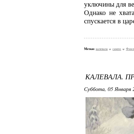
уключины для ве
Однако не хвата
спускается в цар
Метки:
калевала
сампо
Финл
КАЛЕВАЛА. П
Суббота, 05 Января 2