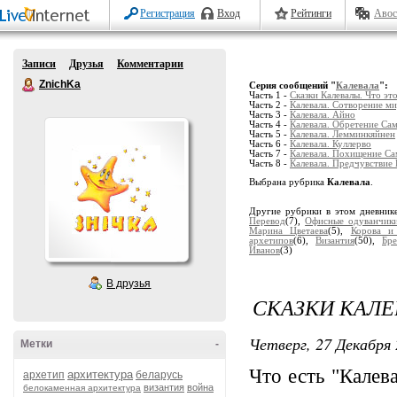
Регистрация
Вход
Рейтинги
Авос
Записи
Друзья
Комментарии
ZnichKa
Серия сообщений "
Калевала
":
Часть 1 -
Сказки Калевалы. Что эт
Часть 2 -
Калевала. Сотворение м
Часть 3 -
Калевала. Айно
Часть 4 -
Калевала. Обретение Са
Часть 5 -
Калевала. Лемминкяйнен
Часть 6 -
Калевала. Куллерво
Часть 7 -
Калевала. Похищение С
Часть 8 -
Калевала. Предчувствие
Выбрана рубрика
Калевала
.
Другие рубрики в этом дневник
Перевод
(7),
Офисные одуванчик
Марина Цветаева
(5),
Корова и 
архетипов
(6),
Византия
(50),
Бре
Иванов
(3)
В друзья
СКАЗКИ КАЛЕ
Четверг, 27 Декабря 
Метки
-
Что есть "Калев
архитектура
архетип
беларусь
византия
война
белокаменная архитектура