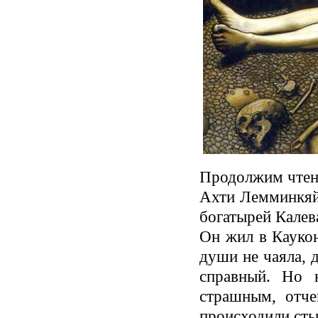
Продолжим чтен
Ахти Лемминкяйн
богатырей Калев
Он жил в Каукон
души не чаяла, 
справный. Но 
страшным, отче
происходили сты