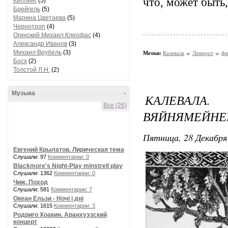
что, может быть
Киплинг
(5)
Брейгель
(5)
Марина Цветаева
(5)
Чернотроп
(4)
Огинский Михаил Клеофас
(4)
Александр Иванов
(3)
Михаил Врубель
(3)
Метки:
Калевала
Леннрот
фи
Босх
(2)
Толстой Л.Н.
(2)
Музыка
-
КАЛЕВАЛ
Все (26)
ВЯЙНЯМЕЙНЕ
Пятница, 28 Декабря 
Евгений Крылатов. Лирическая тема
Слушали: 97
Комментарии: 0
Blackmore's Night-Play minstrell play
Слушали: 1362
Комментарии: 0
Чиж. Поход
Слушали: 581
Комментарии: 7
Океан Ельзи - Ночі і дні
Слушали: 1615
Комментарии: 3
Родриго Хоакин. Аранхуэзский
концерт