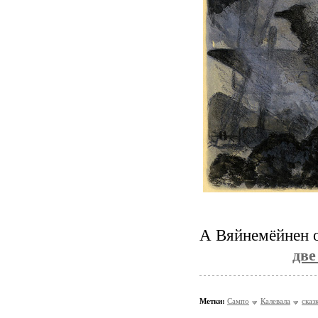
А Вяйнемёйнен о
две
Метки:
Сампо
Калевала
сказ