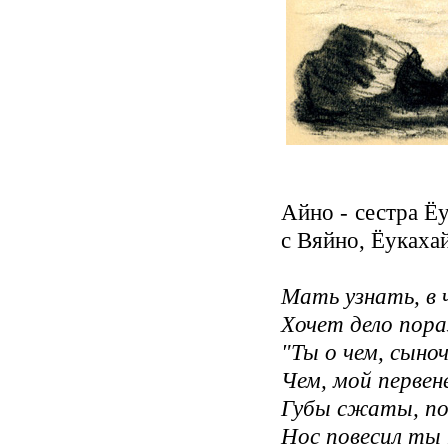
Айно - сестра Ё
с Вяйно, Ёукаха
Мать узнать, в 
Хочет дело пор
"Ты о чем, сыно
Чем, мой первен
Губы сжаты, по
Нос повесил ты 