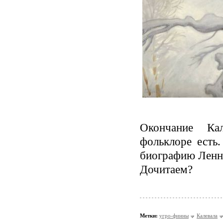
Окончание Ка
фольклоре есть
биографию Леннр
Дочитаем?
Метки:
угро-финны
Калевала