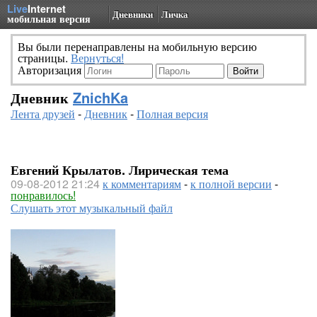
Live
Internet
Дневники
Личка
мобильная версия
Вы были перенаправлены на мобильную версию
страницы.
Вернуться!
Авторизация
Дневник
ZnichKa
Лента друзей
-
Дневник
-
Полная версия
Евгений Крылатов. Лирическая тема
09-08-2012 21:24
к комментариям
-
к полной версии
-
понравилось!
Слушать этот музыкальный файл