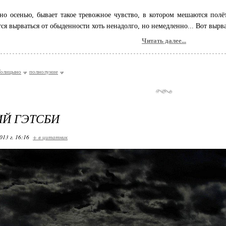
но осенью, бывает такое тревожное чувство, в котором мешаются полё
тся вырваться от обыденности хоть ненадолго, но немедленно... Вот вырва
Читать далее...
Голицыно
полнолуние
Й ГЭТСБИ
013 г. 16:16
+ в цитатник