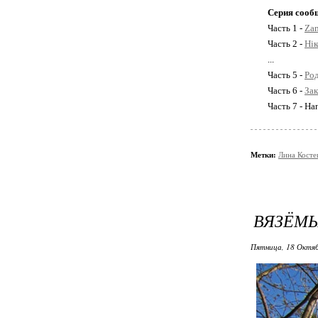
Серия сооб
Часть 1 -
Zam
Часть 2 -
Нiк
...
Часть 5 -
Ро
Часть 6 -
Зак
Часть 7 - Н
Метки:
Лина Косте
ВЯЗЁМЫ
Пятница, 18 Октяб