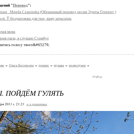
щений "
Перевод
":
iast . Magda Czapinska (Обещанный перевод песни Эдиты Гепперт )
олi. Ў бездарожжа для тых, каму шчасціць
дная мова
рыв глаза, я слушаю Стамбул
апитись голосу твого&#65279;
нко
Ольга Богомолец
романс
музыка
полнолуние
. ПОЙДЁМ ГУЛЯТЬ
ря 2013 г. 23:23
+ в цитатник