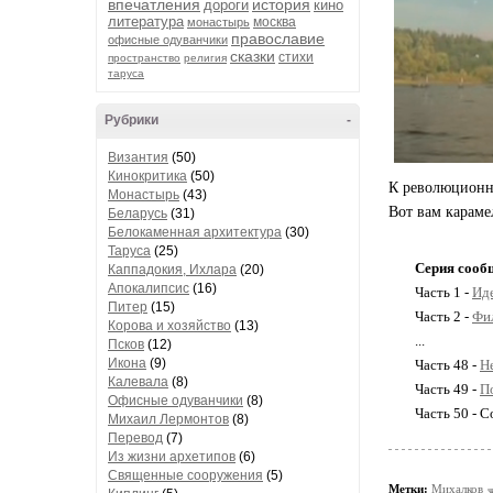
впечатления
история
дороги
кино
литература
москва
монастырь
православие
офисные одуванчики
сказки
стихи
пространство
религия
таруса
Рубрики
-
Византия
(50)
Кинокритика
(50)
К революционно
Монастырь
(43)
Вот вам карамел
Беларусь
(31)
Белокаменная архитектура
(30)
Таруса
(25)
Серия сооб
Каппадокия, Ихлара
(20)
Апокалипсис
(16)
Часть 1 -
Ид
Питер
(15)
Часть 2 -
Фил
Корова и хозяйство
(13)
...
Псков
(12)
Икона
(9)
Часть 48 -
Н
Калевала
(8)
Часть 49 -
П
Офисные одуванчики
(8)
Часть 50 - 
Михаил Лермонтов
(8)
Перевод
(7)
Из жизни архетипов
(6)
Священные сооружения
(5)
Метки:
Михалков