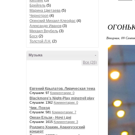
Киплинг
(5)
Брейгель
(5)
Марина Цветаева
(5)
Чернотроп
(4)
Огинский Михаил Клеофас
(4)
ОГОНЬ
Александр Иванов
(3)
Михаил Врубель
(3)
Босх
(2)
Вторник, 09 Сентя
Толстой Л.Н.
(2)
Музыка
-
Все (26)
Евгений Крылатов. Лирическая тема
Слушали: 97
Комментарии: 0
Blackmore's Night-Play minstrell play
Слушали: 1362
Комментарии: 0
Чиж. Поход
Слушали: 581
Комментарии: 7
Океан Ельзи - Ночі і дні
Слушали: 1615
Комментарии: 3
Родриго Хоакин. Аранхуэзский
концерт