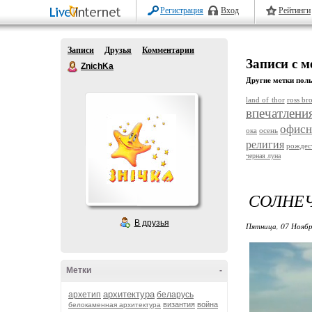
Регистрация
Вход
Рейтинги
Записи
Друзья
Комментарии
Записи с 
ZnichKa
Другие метки поль
land of thor
ross br
впечатлени
офисн
ока
осень
религия
рождес
черная луна
СОЛНЕ
В друзья
Пятница, 07 Ноябр
Метки
-
архитектура
архетип
беларусь
византия
война
белокаменная архитектура