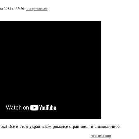
ря 2013 г. 15:56
+ в цитатник
 бы) Всё в этом украинском романсе странное... и символичное.
что именно