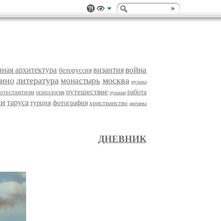
война
нная архитектура
византия
белоруссия
кино
литература
москва
монастырь
музыка
путешествие
отестантизм
работа
психология
пушкин
хи
таруса
турция
фотография
христианство
цветаева
ДНЕВНИК