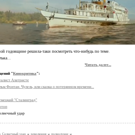
й годовщине решила-таки посмотреть что-нибудь по теме.
ька...
Читать далее...
щений "
Кинокритика
":
еалист Алатристе
ьм Фонтан. Чулель, или сказка о потерянном времени...
емецкий "Сталинград"
отоп
Солнечный удар
Солнечный удар
революция
полнолуние