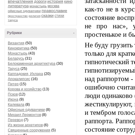
затасканности и
впечатления
история
дороги
кино
литература
москва
монастырь
как-то не в кур
православие
офисные одуванчики
сказки
стихи
состояние воспр
пространство
религия
таруса
не про нас»,
Рубрики
-
простенькое и 
Византия
(50)
Не буду грузить
Кинокритика
(50)
только для кратк
Монастырь
(43)
Беларусь
(31)
гипнотический т
Белокаменная архитектура
(30)
Таруса
(25)
гипнотизируемый
Каппадокия, Ихлара
(20)
над раппортом -
Апокалипсис
(16)
Питер
(15)
ошибочно считаю
Корова и хозяйство
(13)
люди одинаково (
Псков
(12)
Икона
(9)
жестикулируют, 
Калевала
(8)
Офисные одуванчики
(8)
и тембром голос
Михаил Лермонтов
(8)
раппорта. Раппор
Перевод
(7)
Из жизни архетипов
(6)
состояние сотру
Священные сооружения
(5)