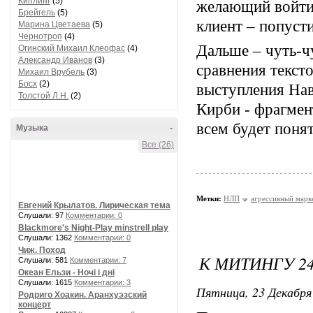
Киплинг
(5)
желающий войти 
Брейгель
(5)
клиент – попуст
Марина Цветаева
(5)
Чернотроп
(4)
Дальше – чуть-ч
Огинский Михаил Клеофас
(4)
Александр Иванов
(3)
сравнения текст
Михаил Врубель
(3)
Босх
(2)
выступления Нав
Толстой Л.Н.
(2)
Кирби - фрагмен
всем будет поня
Музыка
-
Все (26)
Метки:
НЛП
агрессивный марк
Евгений Крылатов. Лирическая тема
Слушали: 97
Комментарии: 0
Blackmore's Night-Play minstrell play
Слушали: 1362
Комментарии: 0
Чиж. Поход
К МИТИНГУ 2
Слушали: 581
Комментарии: 7
Океан Ельзи - Ночі і дні
Слушали: 1615
Комментарии: 3
Пятница, 23 Декабря 
Родриго Хоакин. Аранхуэзский
концерт