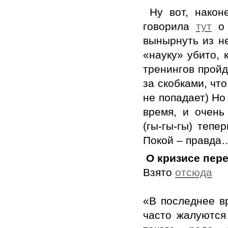
Ну вот, након
говорила
тут
о 
вынырнуть из н
«науку» убито, 
тренингов пройд
за скобками, чт
не попадает) Но 
время, и очень
(гы-гы-гы) тепе
Покой – правда
О кризисе пер
Взято
отсюда
«В последнее в
часто жалуются