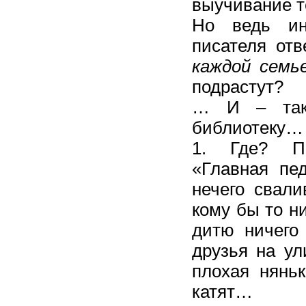
выучивание т
Но ведь ин
писателя отв
каждой семь
подрастут?
… И – так 
библиотеку…
1. Где? Пе
«Главная
пед
н
ечего свали
кому бы то н
дитю ничего
друзья на ул
плохая няньк
катят…