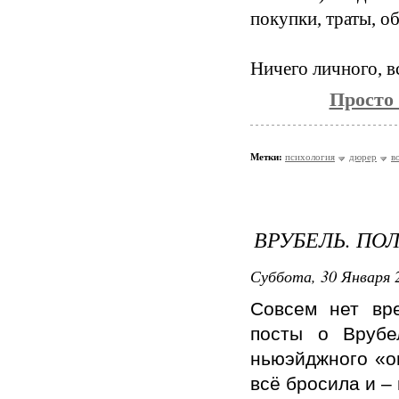
покупки, траты, о
Ничего личного, в
Просто
Метки:
психология
дюрер
в
ВРУБЕЛЬ. ПО
Суббота, 30 Января 2
Совсем нет вр
посты о Врубе
ньюэйджного «он
всё бросила и –