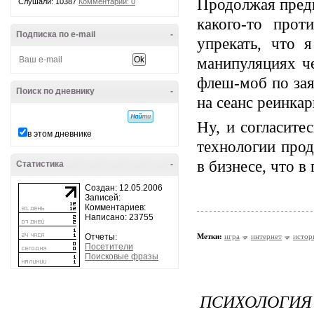
Продолжая пред
Слушали: 10387
Комментарии: 0
какого-то прот
Подписка по e-mail
-
упрекать, что 
манипуляциях ч
флеш-моб по зая
Поиск по дневнику
-
на сеанс реинка
Ну, и согласите
в этом дневнике
технологии про
в бизнесе, что в
Статистика
-
Создан: 12.05.2006
Записей:
Комментариев:
Написано: 23755
Отчеты:
Метки:
игра
интернет
истор
Посетители
Поисковые фразы
ПСИХОЛОГИЯ