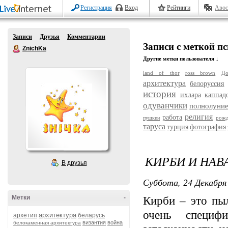
Регистрация
Вход
Рейтинги
Авос
Записи
Друзья
Комментарии
Записи с меткой п
ZnichKa
Другие метки пользователя ↓
land of thor
ross brown
До
архитектура
белоруссия
история
ихлара
каппад
одуванчики
полнолуни
религия
работа
рожд
пушкин
таруса
турция
фотография
КИРБИ И НА
В друзья
Суббота, 24 Декабря 
Метки
-
Кирби – это пы
очень специф
архитектура
архетип
беларусь
византия
война
белокаменная архитектура