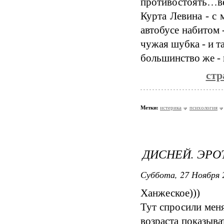
противостоять…в
Курта Левина - с 
автобусе набитом 
чужая шубка - и та
большинство же - н
стр
Метки:
истерика
психология
ДИСНЕЙ. ЭРО
Суббота, 27 Ноября 
Ханжеское)))
Тут спросили меня
возраста показыва