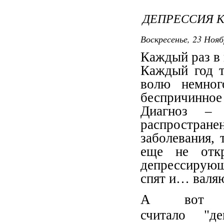
ДЕПРЕССИЯ КА
Воскресенье, 23 Нояб
Каждый раз в 
Каждый год т
волю немног
беспричинно
Диагноз – 
распростра
заболевания,
еще не откр
депрессирующ
спят и… валяю
А вот м
считало "де