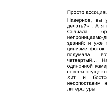
Просто ассоциац
Наверное, вы 
делать?» . А я
Сначала - б
непроницаемо-д
зданий; и уже 
цинизме фоток 
подумала – во
четвертый… На
одиночной каме
совсем осущест
Хит и бестсе
несопоставим
литературы