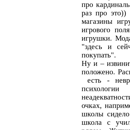
про кардинал
раз про это)
магазины игр
игрового пол
игрушки. Мод
"здесь и сей
покупать".
Ну и – извини
положено. Рас
есть - нев
психологи
неадекватност
очках, наприм
школы сидело
школа с учи