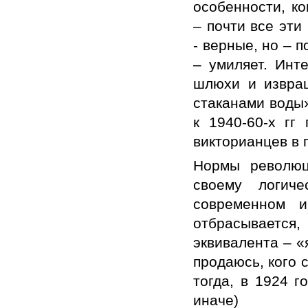
особенности, ко
– почти все эт
- верные, но – 
– умиляет. Инт
шлюхи и извра
стаканами воды»
к
1
940-60-х гг
п
викторианц
ев
в 
Нормы революц
своему логиче
современном и
отбрасываетс
эквивалента – «
продаюсь, кого 
тогда, в 1924 
иначе)