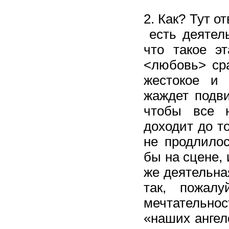
2. Как? Тут о
есть деятел
что такое э
<любовь> сра
жестокое и 
жаждет подви
чтобы все н
доходит до то
не продлилос
бы на сцене,
же деятельна
так, пожалу
мечтательно
«наших ангел