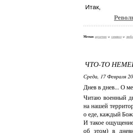
Итак,
Револ
Метки:
архетип
символ
люб
ЧТО-ТО НЕМЕЦ
Среда, 17 Февраля 20
Днев в днев... О м
Читаю военный дн
на нашей террито
о еде, каждый Бож
И такое ощущение
об этом) в днев