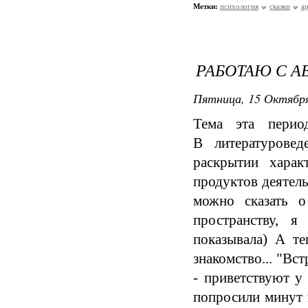
Метки:
психология
сказки
а
РАБОТАЮ С А
Пятница, 15 Октября
Тема эта период
В литературовед
раскрытии харак
продуктов деятель
можно сказать о
пространству, я
показывала) А те
знакомство... "В
- приветствуют у 
попросили минут п