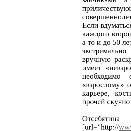
приличеств
совершенноле
Если вдуматьс
каждого второг
а то и до 50 л
экстремально
вручную раскр
имеет «невзр
необходимо 
«взрослому» о
карьере, кос
прочей скучно
Отсебя
[url="http://
www