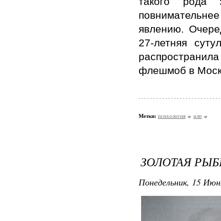
такого рода 
повнимательне
явлению. Очере
27-летняя сут
распространил
флешмоб в Моск
Метки:
психология
нлп
ЗОЛОТАЯ РЫ
Понедельник, 15 Июн