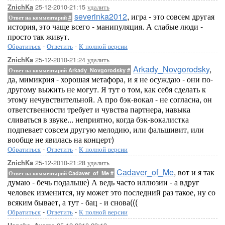
25-12-2010-21:15
удалить
ZnichKa
severinka2012
, игра - это совсем другая
Ответ на комментарий
#
история, это чаще всего - манипуляция. А слабые люди -
просто так живут.
Обратиться
-
Ответить
-
К полной версии
25-12-2010-21:24
удалить
ZnichKa
Arkady_Novgorodsky
,
Ответ на комментарий Arkady_Novgorodsky
#
да, мимикрия - хорошая метафора, и я не осуждаю - они по-
другому выжить не могут. Я тут о том, как себя сделать к
этому нечувствительной. А про бэк-вокал - не согласна, он
ответственности требует и чувства партнера, навыка
сливаться в звуке... неприятно, когда бэк-вокалистка
подпевает совсем другую мелодию, или фальшивит, или
вообще не явилась на концерт)
Обратиться
-
Ответить
-
К полной версии
25-12-2010-21:28
удалить
ZnichKa
Cadaver_of_Me
, вот и я так
Ответ на комментарий Cadaver_of_Me
#
думаю - бечь подальше) А ведь часто иллюзии - а вдруг
человек изменится, ну может это последний раз такое, ну со
всяким бывает, а тут - бац - и снова(((
Обратиться
-
Ответить
-
К полной версии