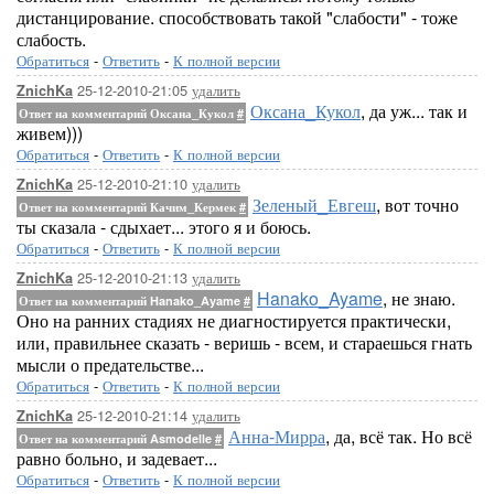
дистанцирование. способствовать такой "слабости" - тоже
слабость.
Обратиться
-
Ответить
-
К полной версии
25-12-2010-21:05
удалить
ZnichKa
Оксана_Кукол
, да уж... так и
Ответ на комментарий Оксана_Кукол
#
живем)))
Обратиться
-
Ответить
-
К полной версии
25-12-2010-21:10
удалить
ZnichKa
Зеленый_Евгеш
, вот точно
Ответ на комментарий Качим_Кермек
#
ты сказала - сдыхает... этого я и боюсь.
Обратиться
-
Ответить
-
К полной версии
25-12-2010-21:13
удалить
ZnichKa
Hanako_Ayame
, не знаю.
Ответ на комментарий Hanako_Ayame
#
Оно на ранних стадиях не диагностируется практически,
или, правильнее сказать - веришь - всем, и стараешься гнать
мысли о предательстве...
Обратиться
-
Ответить
-
К полной версии
25-12-2010-21:14
удалить
ZnichKa
Анна-Мирра
, да, всё так. Но всё
Ответ на комментарий Asmodelle
#
равно больно, и задевает...
Обратиться
-
Ответить
-
К полной версии