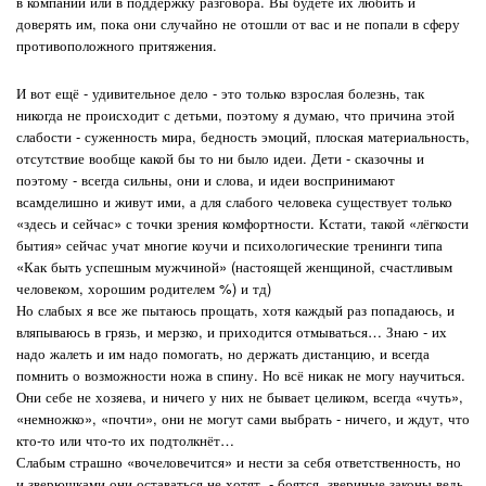
в компании или в поддержку разговора. Вы будете их любить и
доверять им, пока они случайно не отошли от вас и не попали в сферу
противоположного притяжения.
И вот ещё - удивительное дело - это только взрослая болезнь, так
никогда не происходит с детьми, поэтому я думаю, что причина этой
слабости - суженность мира, бедность эмоций, плоская материальность,
отсутствие вообще какой бы то ни было идеи. Дети - сказочны и
поэтому - всегда сильны, они и слова, и идеи воспринимают
всамделишно и живут ими, а для слабого человека существует только
«здесь и сейчас» с точки зрения комфортности. Кстати, такой «лёгкости
бытия» сейчас учат многие коучи и психологические тренинги типа
«Как быть успешным мужчиной» (настоящей женщиной, счастливым
человеком, хорошим родителем %) и тд)
Но слабых я все же пытаюсь прощать, хотя каждый раз попадаюсь, и
вляпываюсь в грязь, и мерзко, и приходится отмываться… Знаю - их
надо жалеть и им надо помогать, но держать дистанцию, и всегда
помнить о возможности ножа в спину. Но всё никак не могу научиться.
Они себе не хозяева, и ничего у них не бывает целиком, всегда «чуть»,
«немножко», «почти», они не могут сами выбрать - ничего, и ждут, что
кто-то или что-то их подтолкнёт…
Слабым страшно «вочеловечится» и нести за себя ответственность, но
и зверюшками они оставаться не хотят - боятся, звериные законы ведь