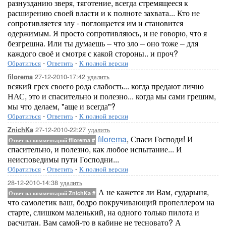
разнузданию зверя, тяготение, всегда стремящееся к
расширению своей власти и к полноте захвата... Кто не
сопротивляется злу - поглощается им и становится
одержимым. Я просто сопротивляюсь, и не говорю, что я
безгрешна. Или ты думаешь – что зло – оно тоже – для
каждого своё и смотря с какой стороны.. и проч?
Обратиться
-
Ответить
-
К полной версии
27-12-2010-17:42
удалить
filorema
всякий грех своего рода слабость... когда предают лично
НАС, это и спасительно и полезно... когда мы сами грешим,
мы что делаем, "аще и всегда"?
Обратиться
-
Ответить
-
К полной версии
27-12-2010-22:27
удалить
ZnichKa
filorema
, Спаси Господи! И
Ответ на комментарий filorema
#
спасительно, и полезно, как любое испытание... И
неисповедимы пути Господни...
Обратиться
-
Ответить
-
К полной версии
28-12-2010-14:38
удалить
А не кажется ли Вам, сударыня,
Ответ на комментарий ZnichKa
#
что самолетик ваш, бодро покручивающий пропеллером на
старте, слишком маленький, на одного только пилота и
расчитан. Вам самой-то в кабине не тесновато? А