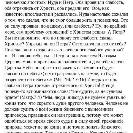
человечка: апостолы Иуда и Петр. Оба проявили слабость,
оба отреклись от Христа, оба предали его. Оба, как
известно, впоследствии раскаялись. Иуда настолько сожалел
о том, что сделал, что не смог больше жить и повесился. Это
он силу проявил, по-вашему, или слабость? Ну, по крайней
мере, сам проблему отношений с Христом решил. А Петр?
Вы не напомните, что по поводу его слабости сказал
Христос? Упрекал ли он Петра? Оттолкнул ли его от себя?
Пожелал ли он отдалиться от неверного слабого ученика?
«…Я говорю тебе: ты – Петр, и на камне сем Я создам
Церковь мою, и врата ада не одолеют ее; и дам тебе ключи
Царства Небесного; и что свяжешь на земле, то будет
связано на небесах; и что разрешишь на земле, то будет
разрешено на небесах.» (Мф. 16, 17-19) И ведь это про
слабака Петра трижды отрекшегося от Христа! И еще
почему-то вспоминаются слова: “Не судите, да не судимы
будете” (Матф.7,1) "Мы, люди, никогда не сумеем узнать до
конца того, что скрыто в душе другого человека. Человек не
должен судить о всей жизни ближнего с вынесением
приговора, праведник он или грешник, потому что может
ошибиться во время своего суда и в силу своей греховной
природы может не до конца и не точно понять ближнего,
которого осуждает. Только один Господь, Который без греха