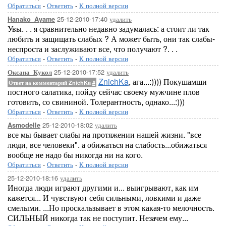
Обратиться
-
Ответить
-
К полной версии
25-12-2010-17:40
удалить
Hanako_Ayame
Увы. . . я сравнительно недавно задумалась: а стоит ли так
любить и защищать слабых ? А может быть, они так слабы-
неспроста и заслуживают все, что получают ?. . .
Обратиться
-
Ответить
-
К полной версии
25-12-2010-17:52
удалить
Оксана_Кукол
ZnichKa
, ага...:)))) Покушамши
Ответ на комментарий ZnichKa
#
постного салатика, пойду сейчас своему мужчине плов
готовить, со свининой. Толерантность, однако...:)))
Обратиться
-
Ответить
-
К полной версии
25-12-2010-18:02
удалить
Asmodelle
все мы бывает слабы на протяжении нашей жизни. "все
люди, все человеки". а обижаться на слабость...обижаться
вообще не надо бы никогда ни на кого.
Обратиться
-
Ответить
-
К полной версии
25-12-2010-18:16
удалить
Иногда люди играют другими и... выигрывают, как им
кажется... И чувствуют себя сильными, ловкими и даже
смелыми. ...Но проскальзывает в этом какая-то мелочность.
СИЛЬНЫЙ никогда так не поступит. Незачем ему...