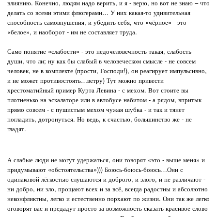
влиянию. Конечно, людям надо верить, и я - верю, но вот не знаю – что
делать со всеми этими флюгерами… У них какая-то удивительная
способность самовнушения, и убедить себя, что «чёрное» - это
«белое», и наоборот - им не составляет труда.
Само понятие «слабости» - это недочеловечность такая, слабость
души, что ли; ну как бы слабый в человеческом смысле - не совсем
человек, не в комплекте (прости, Господи!), он реагирует импульсивно,
и не может противостоять…ветру) Тут можно привести
хрестоматийный пример Курта Левина - с мехом. Вот стоите вы
плотненько на эскалаторе или в автобусе набитом - а рядом, впритык
прямо совсем - с пушистым мехом чужая шубка - и так и тянет
погладить, дотронуться. Но ведь, к счастью, большинство же - не
гладят.
А слабые люди не могут удержаться, они говорят «это - выше меня» и
придумывают «обстоятельства»))) Боюсь-боюсь-боюсь…Они с
одинаковой лёгкостью слушаются и доброго, и злого, и не различают -
ни добро, ни зло, прощают всех и за всё, всегда радостны и абсолютно
неконфликтны, легко и естественно порхают по жизни. Они так же легко
оговорят вас и предадут просто за возможность сказать красивое слово