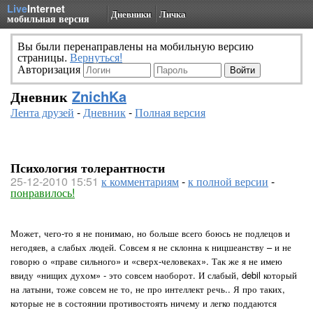
Live
Internet
Дневники
Личка
мобильная версия
Вы были перенаправлены на мобильную версию
страницы.
Вернуться!
Авторизация
Дневник
ZnichKa
Лента друзей
-
Дневник
-
Полная версия
Психология толерантности
25-12-2010 15:51
к комментариям
-
к полной версии
-
понравилось!
Может, чего-то я не понимаю, но больше всего боюсь не подлецов и
негодяев, а слабых людей. Совсем я не склонна к ницшеанству – и не
говорю о «праве сильного» и «сверх-человеках». Так же я не имею
ввиду «нищих духом» - это совсем наоборот. И слабый, debil который
на латыни, тоже совсем не то, не про интеллект речь.. Я про таких,
которые не в состоянии противостоять ничему и легко поддаются