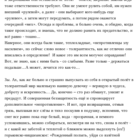
тоже ответственности требуют. Они не умеют рулить собой, им нужен
внешний «рулевой», а далее - они выбирают кого-нибудь еще
«рулевее», а затем могут передумать, а потом рядом окажется
очередной «мех». Отсюда и проблемы, и больно очень, и обидно, когда
такое происходит, и знаешь, что не должно ранить их предательство, и
всё равно - тошно...
Наверное, они всегда были такие, теплохладные, «непротивленцы злу
насилием», но сейчас слово новое - толерантность, как же отлично они
вписались в определение! И какое это им всем могучее оправдание!
Вот, не знаю, как с ними быть - со слабыми. Разве только - держаться
подальше…А может, лечится это как-то…
Зы. Ах, как же больно и страшно выпускать из себя в открытый полёт в
толерантный мир маленькую наивную девочку – верящую в чудеса,
доброту и искренность… Да, конечно – сто раз обманут, унизят и
предадут. И совершенная беззащитность ещё и спровоцирует
дополнительное «непротивление». И вот, при возвращении, отмыв
грязь, выплакав все слёзы и тихо поскулив в подушку, вспомнив, что
снег все равно пока еще белый, вода - прозрачная, и немного
успокоившись, можно собираться, несмотря ни на что, снова в полёт -
и с какой же заботой и теплотой о ближнем можно выдохнуть (ох!)
горьковско-ницшеанское: «Рожденный ползать, уйди со взлётной