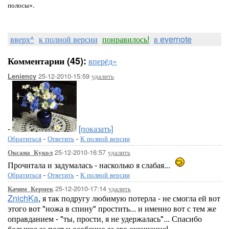
полосы».
вверх^
к полной версии
понравилось!
в evernote
Комментарии (45):
вперёд»
25-12-2010-15:59
удалить
Leniency
-
[показать]
Обратиться
-
Ответить
-
К полной версии
25-12-2010-16:57
удалить
Оксана_Кукол
Прочитала и задумалась - насколько я слабая...
Обратиться
-
Ответить
-
К полной версии
25-12-2010-17:14
удалить
Качим_Кермек
ZnichKa
, я так подругу любимую потерла - не смогла ей вот
этого вот "ножа в спину" простить... и именно вот с тем же
оправданием - "ты, прости, я не удержалась"... Спасибо
большое за пост и особенно за его окончание!