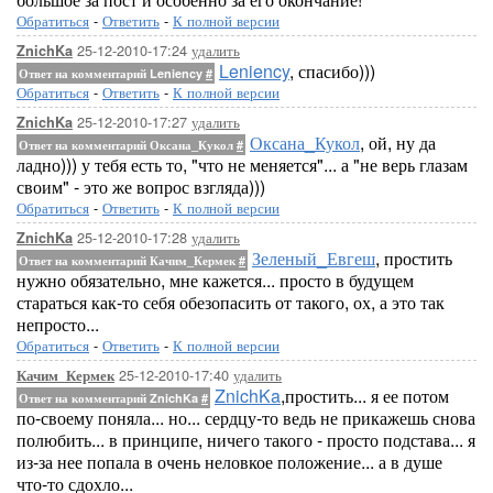
Обратиться
-
Ответить
-
К полной версии
25-12-2010-17:24
удалить
ZnichKa
Leniency
, спасибо)))
Ответ на комментарий Leniency
#
Обратиться
-
Ответить
-
К полной версии
25-12-2010-17:27
удалить
ZnichKa
Оксана_Кукол
, ой, ну да
Ответ на комментарий Оксана_Кукол
#
ладно))) у тебя есть то, "что не меняется"... а "не верь глазам
своим" - это же вопрос взгляда)))
Обратиться
-
Ответить
-
К полной версии
25-12-2010-17:28
удалить
ZnichKa
Зеленый_Евгеш
, простить
Ответ на комментарий Качим_Кермек
#
нужно обязательно, мне кажется... просто в будущем
стараться как-то себя обезопасить от такого, ох, а это так
непросто...
Обратиться
-
Ответить
-
К полной версии
25-12-2010-17:40
удалить
Качим_Кермек
ZnichKa
,простить... я ее потом
Ответ на комментарий ZnichKa
#
по-своему поняла... но... сердцу-то ведь не прикажешь снова
полюбить... в принципе, ничего такого - просто подстава... я
из-за нее попала в очень неловкое положение... а в душе
что-то сдохло...