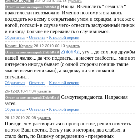
25-12-2010-23:13
удалить
Hanako_Ayame
Ню да. Вычислить " семя зла "
Ответ на комментарий ZnichKa
#
практически невозможно. Именно поэтому я стараюсь
подходить ко всему с открытыми умом и сердцем, а так же с
ногой, готовой- в случае чего- отвесить заслуженный пинок
и никогда больше не переживать о случившемся.
Обратиться
-
Ответить
-
К полной версии
26-12-2010-00:13
удалить
Качим_Кермек
ZnichKa
, угу... до сих пор дружбы
Ответ на комментарий ZnichKa
#
нашей жалко... да что поделать... а насчет слабости... мне вот
интересно иногда бывает (с одной стороны гонишь такие
мысли всеми вениками), а выдюжу ли я в сложной
ситуации...
Обратиться
-
Ответить
-
К полной версии
26-12-2010-17:34
удалить
Самоутверждаются. Напрасная
Ответ на комментарий ZnichKa
#
затея.
Обратиться
-
Ответить
-
К полной версии
26-12-2010-20:08
удалить
Прежде, чем раствориться в пространстве, решил ответить
на этот Ваш постик. Есть у нас в истории, два слабых, а
стало быть, по Вашему определению - презренных