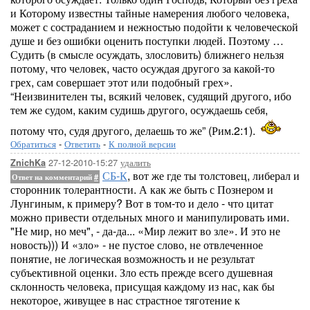
и Которому известны тайные намерения любого человека,
может с состраданием и нежностью подойти к человеческой
душе и без ошибки оценить поступки людей. Поэтому …
Судить (в смысле осуждать, злословить) ближнего нельзя
потому, что человек, часто осуждая другого за какой-то
грех, сам совершает этот или подобный грех».
“Неизвинителен ты, всякий человек, судящий другого, ибо
тем же судом, каким судишь другого, осуждаешь себя,
потому что, судя другого, делаешь то же” (Рим.2:1).
Обратиться
-
Ответить
-
К полной версии
27-12-2010-15:27
удалить
ZnichKa
СБ-К
, вот же где ты толстовец, либерал и
Ответ на комментарий
#
сторонник толерантности. А как же быть с Познером и
Лунгиным, к примеру? Вот в том-то и дело - что цитат
можно привести отдельных много и манипулировать ими.
"Не мир, но меч", - да-да... «Мир лежит во зле». И это не
новость))) И «зло» - не пустое слово, не отвлеченное
понятие, не логическая возможность и не результат
субъективной оценки. Зло есть прежде всего душевная
склонность человека, присущая каждому из нас, как бы
некоторое, живущее в нас страстное тяготение к