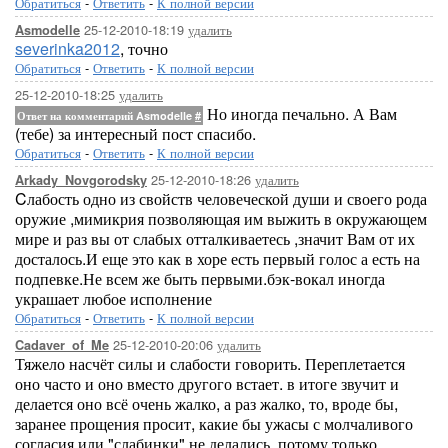
Обратиться
-
Ответить
-
К полной версии
25-12-2010-18:19
удалить
Asmodelle
severinka2012
, точно
Обратиться
-
Ответить
-
К полной версии
25-12-2010-18:25
удалить
Но иногда печально. А Вам
Ответ на комментарий Asmodelle
#
(тебе) за интересный пост спасибо.
Обратиться
-
Ответить
-
К полной версии
25-12-2010-18:26
удалить
Arkady_Novgorodsky
Cлабость одно из свойств человеческой души и своего рода
оружие ,мимикрия позволяющая им выжить в окружающем
мире и раз вы от слабых отталкиваетесь ,значит Вам от их
досталось.И еще это как в хоре есть первый голос а есть на
подпевке.Не всем же быть первыми.бэк-вокал иногда
украшает любое исполнение
Обратиться
-
Ответить
-
К полной версии
25-12-2010-20:06
удалить
Cadaver_of_Me
Тяжело насчёт силы и слабости говорить. Переплетается
оно часто и оно вместо другого встает. в итоге звучит и
делается оно всё очень жалко, а раз жалко, то, вроде бы,
заранее прощения просит, какие бы ужасы с молчаливого
согласия или "слабинки" не делались. потому только