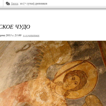
Авось
из (+ сутки) дневников
СКОЕ ЧУДО
арта 2013 г. 23:00
+ в цитатник