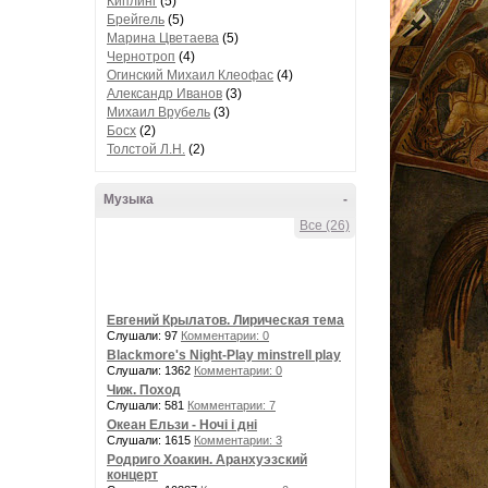
Киплинг
(5)
Брейгель
(5)
Марина Цветаева
(5)
Чернотроп
(4)
Огинский Михаил Клеофас
(4)
Александр Иванов
(3)
Михаил Врубель
(3)
Босх
(2)
Толстой Л.Н.
(2)
Музыка
-
Все (26)
Евгений Крылатов. Лирическая тема
Слушали: 97
Комментарии: 0
Blackmore's Night-Play minstrell play
Слушали: 1362
Комментарии: 0
Чиж. Поход
Слушали: 581
Комментарии: 7
Океан Ельзи - Ночі і дні
Слушали: 1615
Комментарии: 3
Родриго Хоакин. Аранхуэзский
концерт