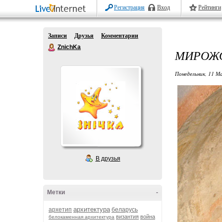
Регистрация
Вход
Рейтинги
Записи
Друзья
Комментарии
ZnichKa
МИРОЖ
Понедельник, 11 М
В друзья
Метки
-
архитектура
архетип
беларусь
византия
война
белокаменная архитектура