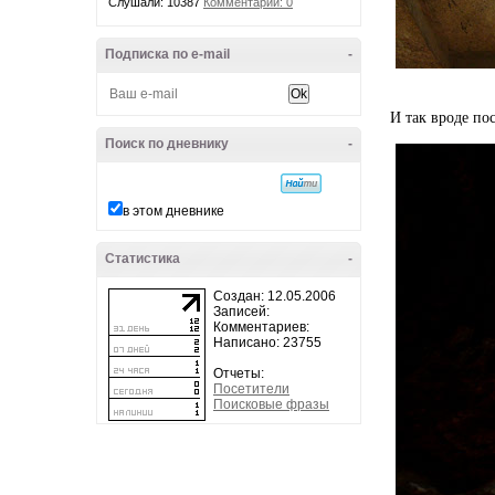
Слушали: 10387
Комментарии: 0
Подписка по e-mail
-
И так вроде пос
Поиск по дневнику
-
в этом дневнике
Статистика
-
Создан: 12.05.2006
Записей:
Комментариев:
Написано: 23755
Отчеты:
Посетители
Поисковые фразы