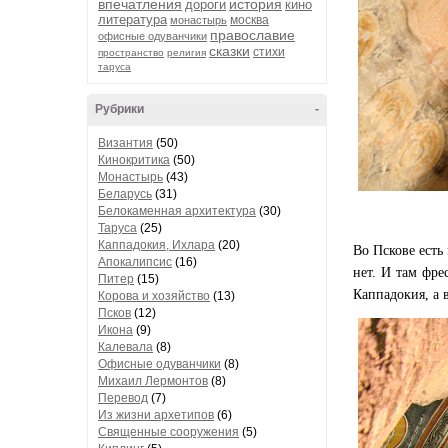
впечатления
история
дороги
кино
литература
москва
монастырь
православие
офисные одуванчики
сказки
стихи
пространство
религия
таруса
Рубрики
-
Византия
(50)
Кинокритика
(50)
Монастырь
(43)
Беларусь
(31)
Белокаменная архитектура
(30)
Таруса
(25)
Каппадокия, Ихлара
(20)
Во Пскове есть
Апокалипсис
(16)
нет. И там фре
Питер
(15)
Каппадокия, а в
Корова и хозяйство
(13)
Псков
(12)
Икона
(9)
Калевала
(8)
Офисные одуванчики
(8)
Михаил Лермонтов
(8)
Перевод
(7)
Из жизни архетипов
(6)
Священные сооружения
(5)