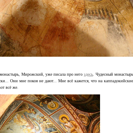
 монастырь, Мирожский, уже писала про него
здесь
. Чудесный монастырь
ски... Они мне покоя не дают... Мне всё кажется, что на каппадокийские
от всё же.