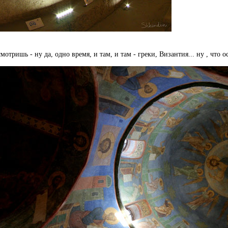
мотришь - ну да, одно время, и там, и там - греки, Византия... ну , что 