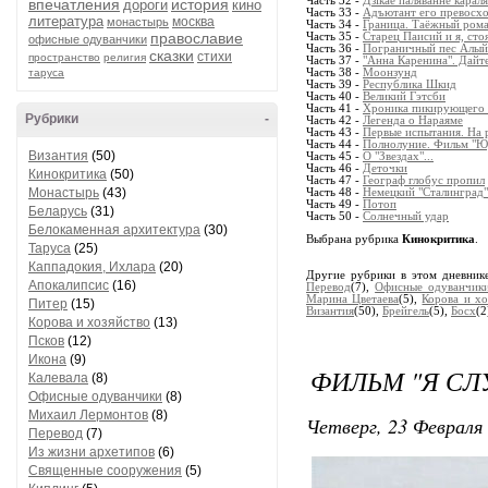
Часть 32 -
Дзікае паляванне карал
впечатления
история
дороги
кино
Часть 33 -
Адъютант его превосхо
литература
москва
монастырь
Часть 34 -
Граница. Таёжный ром
православие
Часть 35 -
Старец Паисий и я, ст
офисные одуванчики
Часть 36 -
Пограничный пес Алый
сказки
стихи
пространство
религия
Часть 37 -
"Анна Каренина". Дайте 
таруса
Часть 38 -
Моонзунд
Часть 39 -
Республика Шкид
Часть 40 -
Великий Гэтсби
Часть 41 -
Хроника пикирующего
Рубрики
-
Часть 42 -
Легенда о Нараяме
Часть 43 -
Первые испытания. На 
Часть 44 -
Полнолуние. Фильм "Ю
Византия
(50)
Часть 45 -
О "Звездах"...
Часть 46 -
Деточки
Кинокритика
(50)
Часть 47 -
Географ глобус пропил
Монастырь
(43)
Часть 48 -
Немецкий "Сталинград"
Часть 49 -
Потоп
Беларусь
(31)
Часть 50 -
Солнечный удар
Белокаменная архитектура
(30)
Выбрана рубрика
Кинокритика
.
Таруса
(25)
Каппадокия, Ихлара
(20)
Другие рубрики в этом дневник
Апокалипсис
(16)
Перевод
(7),
Офисные одуванчик
Марина Цветаева
(5),
Корова и хо
Питер
(15)
Византия
(50),
Брейгель
(5),
Босх
(2
Корова и хозяйство
(13)
Псков
(12)
Икона
(9)
ФИЛЬМ "Я СЛ
Калевала
(8)
Офисные одуванчики
(8)
Михаил Лермонтов
(8)
Четверг, 23 Февраля 
Перевод
(7)
Из жизни архетипов
(6)
Священные сооружения
(5)