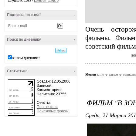
Слушали: 10387
Комментарии: 0
Подписка по e-mail
-
Очень осторо
фильмы.
Фильм
Поиск по дневнику
-
советский фильм
н
в этом дневнике
Статистика
-
Метки:
кино
фильм
социалис
Создан: 12.05.2006
Записей:
Комментариев:
Написано: 23755
ФИЛЬМ "В ЗО
Отчеты:
Посетители
Поисковые фразы
Среда, 21 Марта 201