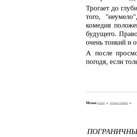
Трогает до глуб
того, "неумел
комедия положе
будущего. Право
очень тонкий и 
А после просмо
погодя, если толь
Метки:
кино
православие
ПОГРАНИЧНЫ