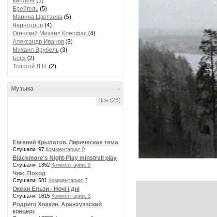
Киплинг
(5)
Брейгель
(5)
Марина Цветаева
(5)
Чернотроп
(4)
Огинский Михаил Клеофас
(4)
Александр Иванов
(3)
Михаил Врубель
(3)
Босх
(2)
Толстой Л.Н.
(2)
Музыка
-
Все (26)
Евгений Крылатов. Лирическая тема
Слушали: 97
Комментарии: 0
Blackmore's Night-Play minstrell play
Слушали: 1362
Комментарии: 0
Чиж. Поход
Слушали: 581
Комментарии: 7
Океан Ельзи - Ночі і дні
Слушали: 1615
Комментарии: 3
Родриго Хоакин. Аранхуэзский
концерт