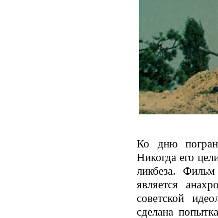
Ко дню погран
Никогда его цел
ликбеза. Фильм
является анахр
советской идео
сделана попытка