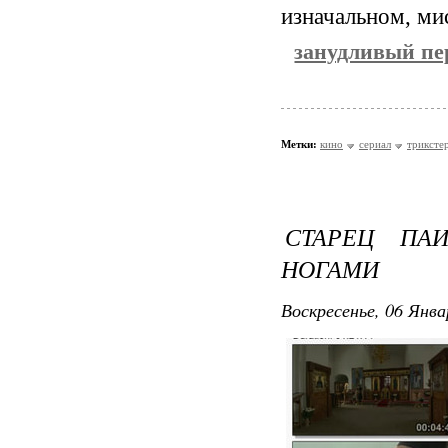
изначальном, ми
занудливый пер
Метки:
кино
сериал
триксте
СТАРЕЦ ПА
НОГАМИ
Воскресенье, 06 Янва