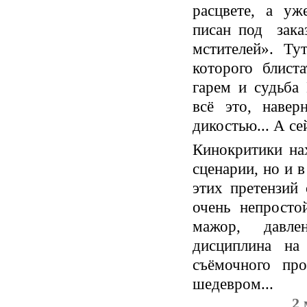
расцвете, а уж
писан под зака
мстителей». Ту
которого блист
гарем и судьба
всё это, навер
дикостью... А се
Кинокритики на
сценарии, но и в
этих претензий
очень непросто
мажор, давлен
дисциплина на
съёмочного пр
шедевром...
2