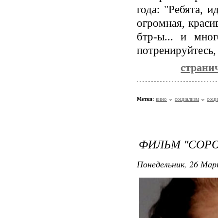
года:
"Ребята, ид
огромная, краси
бтр-ы... и мно
потренируйтесь,
странич
Метки:
кино
социализм
соци
ФИЛЬМ "СОР
Понедельник, 26 Мар