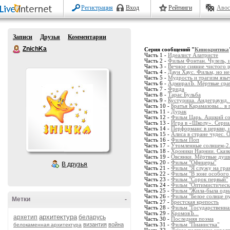
Регистрация
Вход
Рейтинги
Авос
Записи
Друзья
Комментарии
ZnichKa
Серия сообщений "
Кинокритика
Часть 1 -
Идеалист Алатристе
Часть 2 -
Фильм Фонтан. Чулель, и
Часть 3 -
Вечное сияние чистого 
Часть 4 -
Даун Хаус. Фильм, но не 
Часть 5 -
Мудрость и трагизм языч
Часть 6 -
АдмиралЪ. Мёртвые срам
Часть 7 -
Фрида
Часть 8 -
Тарас Бульба
Часть 9 -
Кустурица. Андеграунд.
Часть 10 -
Братья Карамазовы... в
Часть 11 -
Дурак
Часть 12 -
Фильм Царь. Аццкий с
Часть 13 -
Игра в «Школу». Сериа
Часть 14 -
Перформанс в церкви, и
Часть 15 -
Алиса в стране чудес. 
Часть 16 -
Фильм Поп
Часть 17 -
Утомленные солнцем-2
Часть 18 -
Хроники Нарнии. Сказк
Часть 19 -
Овсянки. Мёртвые душ
Часть 20 -
Фильм "Офицеры"
В друзья
Часть 21 -
Фильм "Я служу на гра
Часть 22 -
Фильм "В зоне особого
Часть 23 -
Фильм "Сорок первый"
Часть 24 -
Фильм "Оптимистическа
Часть 25 -
Фильм "Жила-была одна
Часть 26 -
Фильм "Белое солнце п
Метки
-
Часть 27 -
Брестская крепость
Часть 28 -
Фильм "Государственна
Часть 29 -
КромовЪ...
архитектура
архетип
беларусь
Часть 30 -
Последняя поэма
византия
война
белокаменная архитектура
Часть 31 -
Фильм "Пианистка"