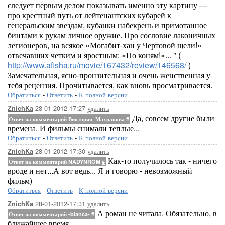
следует первым делом показывать именно эту картину —
про крестный путь от лейтенантских кубарей к
генеральским звездам, кубанки набекрень и примотанное
бинтами к рукам личное оружие. Про сословие лаконичных
легионеров, на всякое «Могабит-хан у Чертовой щели!»
отвечавших четким и яростным: «По коням!»... " (
http://www.afisha.ru/movie/167432/review/146568/
)
Замечательная, ясно-пронзительная и очень женственная у
тебя рецензия. Прочитывается, как вновь просматривается.
Обратиться
-
Ответить
-
К полной версии
28-01-2012-17:27
удалить
ZnichKa
Да, совсем другие были
Ответ на комментарий Виктория_Махракова
#
времена. И фильмы снимали теплые...
Обратиться
-
Ответить
-
К полной версии
28-01-2012-17:30
удалить
ZnichKa
Как-то получилось так - ничего
Ответ на комментарий NADYNROM
#
вроде и нет...А вот ведь... Я и говорю - невозможный
фильм)
Обратиться
-
Ответить
-
К полной версии
28-01-2012-17:31
удалить
ZnichKa
А роман не читала. Обязательно, в
Ответ на комментарий -bianca-
#
ближайшее время.