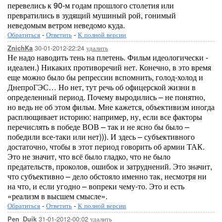
перевелись к 90-м годам прошлого столетия или
превратились в зудящий мушиный рой, гонимый
неведомым ветром неведомо куда.
Обратиться
-
Ответить
-
К полной версии
30-01-2012-22:24
удалить
ZnichKa
Не надо наводить тень на плетень. Фильм идеологически -
идеален.) Никаких противоречий нет. Конечно, в это время
еще можно было бы репрессии вспомнить, голод-холод и
ДнепроГЭС… Но нет, тут речь об офицерской жизни в
определенный период. Почему выродились – не понятно,
но ведь не об этом фильм. Мне кажется, объективизм иногда
расплющивает историю: например, ну, если все факторы
перечислять в победе ВОВ – так и не ясно бы было –
победили все-таки или нет))). И здесь – субъективного
достаточно, чтобы в этот период говорить об армии ТАК.
Это не значит, что всё было гладко, что не было
предательств, проколов, ошибок и затруднений. Это значит,
что субъективно – дело обстояло именно так, несмотря ни
на что, и если угодно – вопреки чему-то. Это и есть
«реализм в высшем смысле».
Обратиться
-
Ответить
-
К полной версии
31-01-2012-00:02
удалить
Pen_Duik