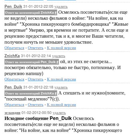
31-01-2012-22:05
удалить
Pen_Duik
Осмелюсь посоветовать(если еще
Ответ на комментарий ZnichKa
#
не видели) несколько фильмов о войне: "На войне, как на
войне" "Хроника пикирующего бомбардировщика" "Живые
и мертвые" Уверяю, зря времени не потратите. А если еще и
рецензию предоставите, так и я, и многие Ваши читатели,
получим ничуть не меньшее удовольствие.
Обратиться
-
Ответить
-
К полной версии
31-01-2012-22:14
удалить
ZnichKa
ой, из этих не смотрела...
Ответ на комментарий Pen_Duik
#
посмотрю обязательно, только не быстро, потихоньку. И
рецензию напишу)
Обратиться
-
Ответить
-
К полной версии
31-01-2012-22:18
удалить
Pen_Duik
А спешить и не нужно(помните,
Ответ на комментарий ZnichKa
#
"поспешай медленно"?(с)).
Обратиться
-
Ответить
-
К полной версии
01-02-2012-00:50
удалить
зеландия
Исходное сообщение Pen_Duik
Осмелюсь
посоветовать(если еще не видели) несколько фильмов о
войне: "На войне, как на войне" "Хроника пикирующего