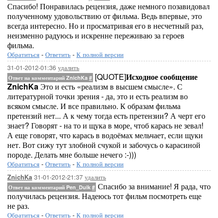
Спасибо! Понравилась рецензия, даже немного позавидовал
полученному удовольствию от фильма. Ведь впервые, это
всегда интересно. Но и просматривая его в несчетный раз,
неизменно радуюсь и искренне переживаю за героев
фильма.
Обратиться
-
Ответить
-
К полной версии
31-01-2012-01:36
удалить
[QUOTE]
Исходное сообщение
Ответ на комментарий ZnichKa
#
ZnichKa
Это и есть «реализм в высшем смысле». С
литературной точки зрения - да, это и есть реализм во
всяком смысле. И все правильно. К образам фильма
претензий нет... А к чему тогда есть претензии? А черт его
знает? Говорят - на то и щука в море, чтоб карась не зевал!
А еще говорят, что карась в водоёмах мельчает, если щуки
нет. Вот сижу тут злобной счукой и забочусь о карасиной
породе. Делать мне больше нечего :-)))
Обратиться
-
Ответить
-
К полной версии
31-01-2012-21:37
удалить
ZnichKa
Спасибо за внимание! Я рада, что
Ответ на комментарий Pen_Duik
#
получилась рецензия. Надеюсь тот фильм посмотреть еще
не раз.
Обратиться
-
Ответить
-
К полной версии