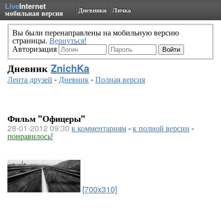
Live
Internet
Дневники
Личка
мобильная версия
Вы были перенаправлены на мобильную версию
страницы.
Вернуться!
Авторизация
Дневник
ZnichKa
Лента друзей
-
Дневник
-
Полная версия
Фильм "Офицеры"
28-01-2012 09:30
к комментариям
-
к полной версии
-
понравилось!
[700x310]