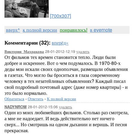
[700x307]
вверх^
к полной версии
понравилось!
в evernote
Комментарии (32):
вперёд»
28-01-2012-12:19
удалить
Виктория_Махракова
От фильмов тех времен становится тепло. Люди были
добрее и искреннее. Вот о чем подумалось. В 1970-80-х
деды мои искали своих однополчан, размещали объявления
в газетах. Что могло бы броситься в глаза современному
человеку в тех незатейливых объявлениях? Каждый писал
свой подробный почтовый адрес (даже номер квартиры) - и
это было нормально.
Обратиться
-
Ответить
-
К полной версии
28-01-2012-15:06
удалить
NADYNROM
Один из моих любимейших фильмов. Столько раз смотрела,
а мне не надоедает. И ведь действительно нет ничего
сверх... Но смотришь на одном дыхании и веришь. И песня
прекрасная.