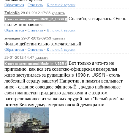
Обратиться
-
Ответить
-
К полной версии
28-01-2012-17:35
удалить
ZnichKa
Спасибо, я старалась. Очень
Ответ на комментарий Made_in_USSR
#
фильм понравился.
Обратиться
-
Ответить
-
К полной версии
29-01-2012-09:53
удалить
зеландия
Фильм действительно замечательный!
Обратиться
-
Ответить
-
К полной версии
29-01-2012-14:47
удалить
Вот только я что-то не
Ответ на комментарий Made_in_USSR
#
припомню, как вся эта советско-офицерская камарилья
живо заступилась за рушащийся в 1993 г. USSR - столь
любезный сердцу вашему! Напротив, в памяти всплывает
иное - славное совецкое офицерь-Ё.., жадно набивающее
свои планшетки тридцатью даллярами и с азартом
расстреливающее из танковых орудий наш "Белый дом" на
потеху Белому дому америкосовской демократии.