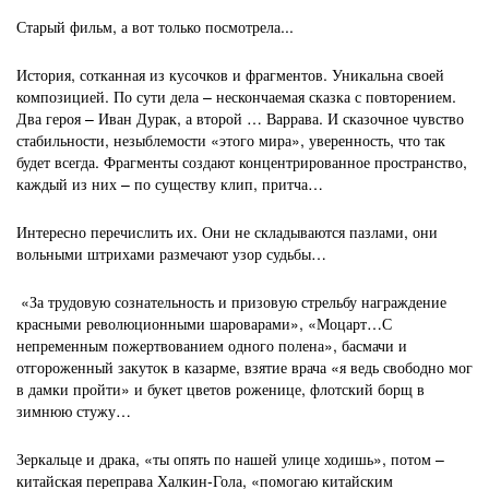
Старый фильм, а вот только посмотрела...
История, сотканная из кусочков и фрагментов. Уникальна своей
композицией. По сути дела – нескончаемая сказка с повторением.
Два героя – Иван Дурак, а второй … Варрава. И сказочное чувство
стабильности, незыблемости «этого мира», уверенность, что так
будет всегда. Фрагменты создают концентрированное пространство,
каждый из них – по существу клип, притча…
Интересно перечислить их. Они не складываются пазлами, они
вольными штрихами размечают узор судьбы…
«За трудовую сознательность и призовую стрельбу награждение
красными революционными шароварами», «Моцарт…С
непременным пожертвованием одного полена», басмачи и
отгороженный закуток в казарме, взятие врача «я ведь свободно мог
в дамки пройти» и букет цветов роженице, флотский борщ в
зимнюю стужу…
Зеркальце и драка, «ты опять по нашей улице ходишь», потом –
китайская переправа Халкин-Гола, «помогаю китайским