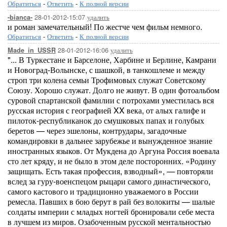
Обратиться
-
Ответить
-
К полной версии
28-01-2012-15:07
удалить
-bianca-
и роман замечательный! По жестче чем фильм немного.
Обратиться
-
Ответить
-
К полной версии
28-01-2012-16:06
удалить
Made_in_USSR
"... В Туркестане и Барселоне, Харбине и Берлине, Камрани
и Новоград-Волынске, с шашкой, в танкошлеме и между
строп три колена семьи Трофимовых служат Советскому
Союзу. Хорошо служат. Долго не живут. В один фотоальбом
суровой спартанской фамилии с потрохами уместилась вся
русская история с географией XX века, от алых галифе и
пилоток-республиканок до смушковых папах и голубых
беретов — через эшелоны, контрудары, загадочные
командировки в дальнее зарубежье и вынужденное знание
иностранных языков. От Мукдена до Аргуна Россия воевала
сто лет кряду, и не было в этом деле посторонних. «Родину
защищать. Есть такая профессия, взводный», — повторяли
вслед за гуру-военспецом рыцари самого династического,
самого кастового и традиционно уважаемого в России
ремесла. Павших в бою берут в рай без волокиты — шалые
солдаты империи с младых ногтей бронировали себе места
в лучшем из миров. Озабоченным русской ментальностью