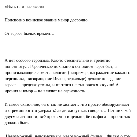
«Вы к нам насовсем»
Присвоено воинское звание майор досрочно.
От героев былых времен…
А нет особого героизма. Как-то стеснительно и трепетно,
понемногу… Героическое показано в основном через быт, а
пронизывающие сюжет аналогии (например, награждение каждого
персонажа, возвращение Ивана, зеркальце) делают поведение
героев – предсказуемым, и от этого не становится скучно! А
ирония и юмор – не влияют на серьезность…
И самое сказочное, чего так не хватает…что просто обезоруживает,
и стремишься это удержать: люди живут как говорят… Нет никакой
двусмысленности, всё прозрачно и цельно, без пафоса – просто так
должно быть.
Невозможный, невозможный, невозможный фильм…Фильм о том,