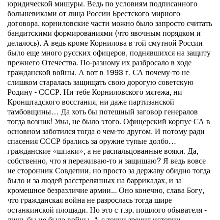
юридической мишуры. Ведь по условиям подписанного
большевиками от лица России Брестского мирного
договора, корниловские части можно было запросто считать
бандитскими формированиями (что явочным порядком и
делалось). А ведь кроме Корнилова в той смутной России
было еще много русских офицеров, поднявшихся на защиту
прежнего Отечества. По-разному их разбросало в ходе
гражданской войны. А вот в 1993 г. СА почему-то не
слишком старалась защищать свою дорогую советскую
Родину - СССР. Ни тебе Корниловского мятежа, ни
Кронштадского восстания, ни даже партизанской
тамбовщины… Да хоть бы потешный заговор генералов
тогда возник! Увы, не было этого. Офицерский корпус СА в
основном заботился тогда о чем-то другом. И потому ради
спасения СССР брались за оружие тупые долбо…
гражданские «шпаки», а не распальцованные вояки. Да,
собственно, что я переживаю-то и защищаю? Я ведь вовсе
не сторонник Совдепии, но просто за державу обидно тогда
было и за людей расстрелянных на баррикадах, и за
кромешное безразличие армии... Оно конечно, слава Богу,
что гражданская война не разрослась тогда шире
останкинской площади. Но это с т.зр. пошлого обывателя -
лишь бы не было войны. А с точки зрения истории -