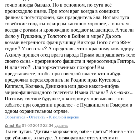
точно иногда бывало. Но в основном, по сути всё
происходило иначе. При этом враг всегда в совецких
фильмах потусторонен, как прародитель Зла. Вот мы тута
совейские солдаты-офицеры канэшно хорошие, а они там -
всегда с рогами и кровожадно поедают младенцев. А так ли
было у Пушкина, у Толстого в Войне и мире? Да хоть
возьми ветренного французишку Виктора Гюго с его 93-м
годом? У него так? А представь, что к красному командиру
Ахиллу пришел отец врага народа Приам выпрашивать тело
своего сына - презренного фашиста и черносотенца Гектора.
И для чего?! Для торжественных похорон! Вы
представляете, чтобы при совецкой власти кто-нибудь
предложил перезахоронить на Родине прах Кутепова,
Каппеля, Колчака, Деникина или даже какого-нибудь
мирно-фашизоидного телегента Ивана Ильина? Ах -ах-ах...
Поэтому светлое будущее, к которому я призываю - это
забытое при совдепии прошлое - с Пушкиным и Гомером в
одном охранительном отряде.
Обратиться
-
Ответить
-
К полной версии
01-02-2012-22:04
удалить
ZnichKa
Ты не путай. "Дитям - мороженое, бабе - цветы" Война - это
где убивают, в натуре. А всякоразные отступления и