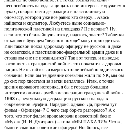
неспособность народа защищать свои интересы с оружием в
руках, говорит о его деградации в пластилиновую
биомассу, которой уже все равно кто сверху... Авось
найдется и скульптор. Любуетесь ныне социально-
политической пластикой на площадях? Не першит? Ну,
если что, то ближайшую аптеку, надеюсь, знаете? Таблетки
от кашля в будущем "ледяном походе" могут пригодиться.
Или таковой поход здоровому офицеру не русской, и даже
не советской, а пластилиново-федеральной армии даже и в
страшном сне не предвидится? Так вот теперь и выводы:
готовность к гражданской войне - это показатель здоровья
нации. Не пытайтесь измерить это линейкой юридического
сознания. Если бы те древние обезьяны жили по УК, мы бы
до сих пор хвостами за ветки цеплялись. Итак, с точки
зрения кровавого историка, я бы с гораздо большим
интересом описал армейские операции гражданской войны
1993 г., чем унылую деградацию русского народа в
совремённой Эрэфии. Парадокс, однако! Да, причем тут
фильм «Офицеры»? С чего сыр бор-то разгорелсо? А с
того, что этот фильм вроде морали к известной басне
«Муха» (И. И. Дмитриев) – типа «МЫ ПАХАЛИ!» Что ж,
были и славные советские офицеры! Но, боюсь, все