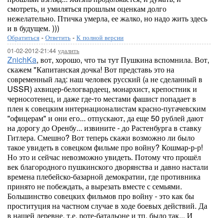
смотреть, и умиляться прошлым оценкам долго
нежелательно. Птичка умерла, ее жалко, но надо жить здесь
и в будущем. )))
Обратиться
-
Ответить
-
К полной версии
01-02-2012-21:44
удалить
ZnichKa
, вот, хорошо, что ты тут Пушкина вспомнила. Вот,
скажем "Капитанская дочка! Вот представь это на
современный лад: наш человек русский (а не сделанный в
USSR) ахвицер-белогвардеец, монархист, крепостник и
черносотенец, и даже где-то местами фашист попадает в
плен к совецким интернационалистам красно-пугачевским
"офицерам" и они его... отпускают, да еще 50 рублей дают
на дорогу до Оренбу... извините - до Растенбурга в ставку
Гитлера. Смешно? Вот теперь скажи возможно ли было
такое увидеть в совецком фильме про войну? Кошмар-р-р!
Но это и сейчас невозможно увидеть. Потому что прошёл
век благородного пушкинского дворянства и давно настали
времена плебейско-базарной демократии, где противника
принято не побеждать, а вырезать вместе с семьями.
Большинство совецких фильмов про войну - это как бы
проституция на частном случае в ходе боевых действий. Да
в нашей деревне, т.е. роте-батальоне и тп. было так... И