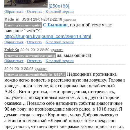
[250x188]
Обратиться
-
Ответить
-
К полной версии
29-01-2012-22:18
удалить
Made_in_USSR
С.Былинин
, по данной теме у вас
Ответ на комментарий
#
наверное "зачёт"? :
http://shurigin.livejournal.com/299414.html
Обратиться
-
Ответить
-
К полной версии
29-01-2012-22:50
удалить
ZnichKa
да, выдающийся)
Ответ на комментарий зеландия
#
Обратиться
-
Ответить
-
К полной версии
30-01-2012-20:08
удалить
Недооценив противника
Ответ на комментарий Made_in_USSR
#
можно легко попасть в расставленную им ловушку. Голова в
холоде – ноги в тепле, как говаривал наш незабвенный
А.В.С. Вот и цитатка, вами приведенная, отстрелялась,
получается, по картонным макетам. А я в другой стороне
оказался… Позволю себе напомнить события аналогичные
93-му году, но произошедшие много ранее, в 1918 году. Я
думаю, тогда генерал Корнилов, уводя Добровольческую
армию в знаменитый «Ледяной поход» тоже прекрасно
представлял, что действует вне рамок закона, присяги и т.п.