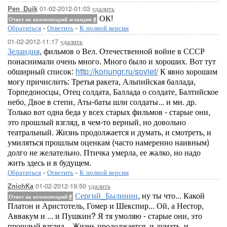
01-02-2012-01:03
удалить
Pen_Duik
ОК!
Ответ на комментарий зеландия
#
Обратиться
-
Ответить
-
К полной версии
01-02-2012-11:17
удалить
Зеландия
, фильмов о Вел. Отечественной войне в СССР
понаснимали очень много. Много было и хороших. Вот тут
обширный список:
http://konungr.ru/soviet/
К явно хорошим
могу причислить: Третья ракета, Альпийская баллада,
Торпедоносцы, Отец солдата, Баллада о солдате, Балтийское
небо, Двое в степи, Аты-баты шли солдаты... и мн. др.
Только вот одна беда у всех старых фильмов - старые они,
это прошлый взгляд, в чем-то верный, но довольно
театральный. Жизнь продолжается и думать, и смотреть, и
умиляться прошлым оценкам (часто намеренно наивным)
долго не желательно. Птичка умерла, ее жалко, но надо
жить здесь и в будущем.
Обратиться
-
Ответить
-
К полной версии
01-02-2012-19:50
удалить
ZnichKa
Сергий_Былинин
, ну ты что... Какой
Ответ на комментарий
#
Платон и Аристотель, Гомер и Шекспир... Ой, а Нестор,
Аввакум и ... и Пушкин? Я тя умоляю - старые они, это
прошлый взгляд... Жизнь продолжается, и думать, и