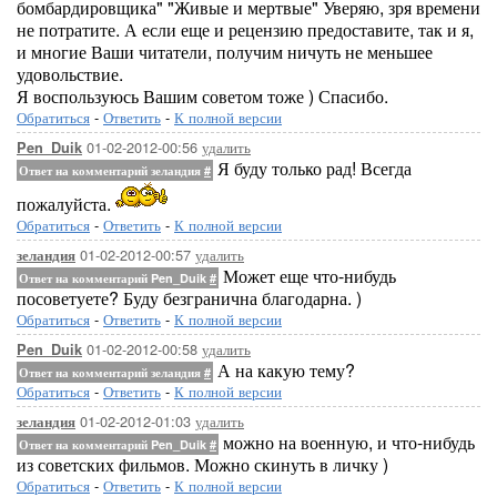
бомбардировщика" "Живые и мертвые" Уверяю, зря времени
не потратите. А если еще и рецензию предоставите, так и я,
и многие Ваши читатели, получим ничуть не меньшее
удовольствие.
Я воспользуюсь Вашим советом тоже ) Спасибо.
Обратиться
-
Ответить
-
К полной версии
01-02-2012-00:56
удалить
Pen_Duik
Я буду только рад! Всегда
Ответ на комментарий зеландия
#
пожалуйста.
Обратиться
-
Ответить
-
К полной версии
01-02-2012-00:57
удалить
зеландия
Может еще что-нибудь
Ответ на комментарий Pen_Duik
#
посоветуете? Буду безгранична благодарна. )
Обратиться
-
Ответить
-
К полной версии
01-02-2012-00:58
удалить
Pen_Duik
А на какую тему?
Ответ на комментарий зеландия
#
Обратиться
-
Ответить
-
К полной версии
01-02-2012-01:03
удалить
зеландия
можно на военную, и что-нибудь
Ответ на комментарий Pen_Duik
#
из советских фильмов. Можно скинуть в личку )
Обратиться
-
Ответить
-
К полной версии