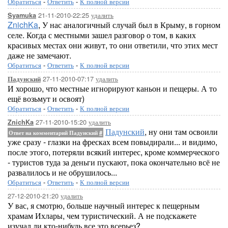
Обратиться
-
Ответить
-
К полной версии
21-11-2010-22:25
удалить
Syamuka
ZnichKa
, У нас аналогичный случай был в Крыму, в горном
селе. Когда с местными зашел разговор о том, в каких
красивых местах они живут, то они ответили, что этих мест
даже не замечают.
Обратиться
-
Ответить
-
К полной версии
27-11-2010-07:17
удалить
Падунский
И хорошо, что местные игнорируют каньон и пещеры. А то
ещё возьмут и освоят)
Обратиться
-
Ответить
-
К полной версии
27-11-2010-15:20
удалить
ZnichKa
Падунский
, ну они там освоили
Ответ на комментарий Падунский
#
уже сразу - глазки на фресках всем повыдирали... и видимо,
после этого, потеряли всякий интерес, кроме коммерческого
- туристов туда за деньги пускают, пока окончательно всё не
развалилось и не обрушилось...
Обратиться
-
Ответить
-
К полной версии
27-12-2010-21:20
удалить
У вас, я смотрю, больше научный интерес к пещерным
храмам Ихлары, чем туристический. А не подскажете
изучал ли кто-нибудь все это всерьез?