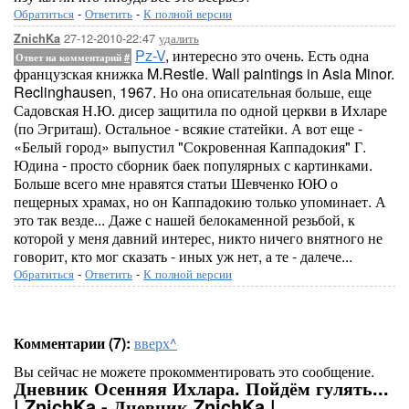
Обратиться
-
Ответить
-
К полной версии
27-12-2010-22:47
удалить
ZnichKa
Pz-V
, интересно это очень. Есть одна
Ответ на комментарий
#
французская книжка M.Restle. Wall paintings in Asia Minor.
Reclinghausen, 1967. Но она описательная больше, еще
Садовская Н.Ю. дисер защитила по одной церкви в Ихларе
(по Эгриташ). Остальное - всякие статейки. А вот еще -
«Белый город» выпустил "Сокровенная Каппадокия" Г.
Юдина - просто сборник баек популярных с картинками.
Больше всего мне нравятся статьи Шевченко ЮЮ о
пещерных храмах, но он Каппадокию только упоминает. А
это так везде... Даже с нашей белокаменной резьбой, к
которой у меня давний интерес, никто ничего внятного не
говорит, кто мог сказать - иных уж нет, а те - далече...
Обратиться
-
Ответить
-
К полной версии
Комментарии (7):
вверх^
Вы сейчас не можете прокомментировать это сообщение.
Дневник Осенняя Ихлара. Пойдём гулять...
| ZnichKa - Дневник ZnichKa |