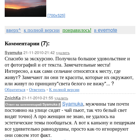
[700x525]
вверх^
к полной версии
понравилось!
в evernote
Комментарии (7):
21-11-2010-21:42
удалить
Syamuka
Спасибо за экскурсию. Получила большое удовольствие и
от фотографий и от текста. Замечательные места!
Интересно, а как сами сельчане относятся к месту, где
живут? Замечают ли они те красоты, которые их окружают,
или живут по принципу"света белого не вижу"... ?
Обратиться
-
Ответить
-
К полной версии
21-11-2010-21:55
удалить
ZnichKa
Syamuka
, мужчины там почти
Ответ на комментарий Syamuka
#
постоянно на улице сидят - чай пьют, так что белый свет
видят точно) А про женщин не знаю, не удалось на
эстетические темы пообщаться. А вот к каньону и пещеркам
все удивительно равнодушны, просто как-то игнорируют
они совсем этот факт.