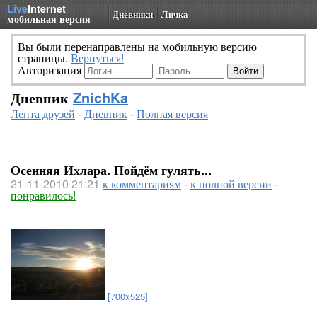
Live
Internet
Дневники
Личка
мобильная версия
Вы были перенаправлены на мобильную версию
страницы.
Вернуться!
Авторизация
Дневник
ZnichKa
Лента друзей
-
Дневник
-
Полная версия
Осенняя Ихлара. Пойдём гулять...
21-11-2010 21:21
к комментариям
-
к полной версии
-
понравилось!
[700x525]