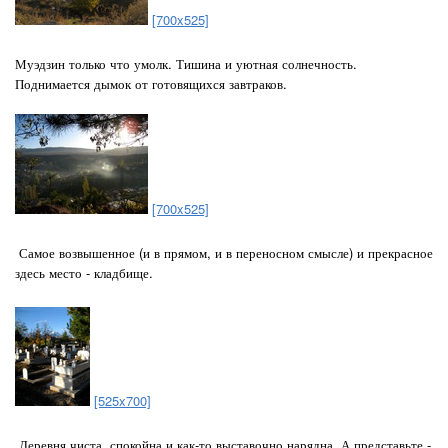
[700x525]
Муэдзин только что умолк. Тишина и уютная солнечность.
Поднимается дымок от готовящихся завтраков.
[700x525]
Самое возвышенное (и в прямом, и в переносном смысле) и прекрасное
здесь место - кладбище.
[525x700]
Деревня чиста, спокойна и как-то выставочно нарядна. А представьте -