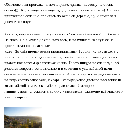
Обыкновенная прогулка, и полнолуние, однако, поэтому не очень
связно))). Ах, в пещерки я ещё буду усиленно тащить потом) А пока -
приглашаю неспешно пройтись по осенней деревне, ну и немного в
ущелье заглянуть.
Как это, по-русски-то, по-пушкински - "как это объяснить"... Вот-вот.
Не знаю. Но в Ихлару очень хотелось, и получилось вернуться. И
просто немного пожить там.
Чудо.
До слёз пронзительна провинциальная Турция: ну пусть хоть у
них всё хорошо и традиционно - давно без войн и революций, такая
правильная совсем деревенская жизнь. Никто никуда не спешит, и всё
делается вовремя, основательно и в согласии с уже забытой нами
сельскохозяйственной логикой земли. И пусть турки - не родные здесь,
но ведь честно завоевали, Ихлара - сельджукское древнее поселение на
византийской земле, в колыбели православной истории.
Ранним утром, спускаясь в долину - замираешь. Сказочно всё красиво и
умиротворённо.