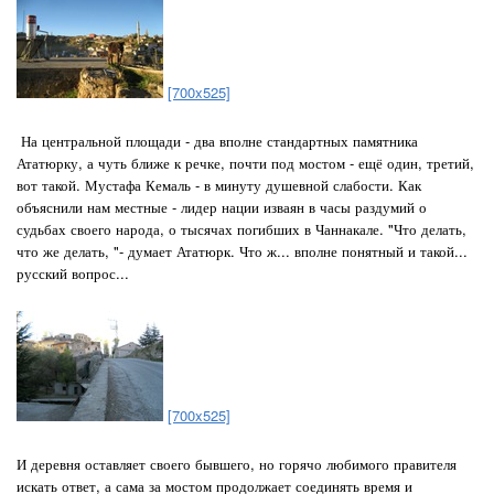
[700x525]
На центральной площади - два вполне стандартных памятника
Ататюрку, а чуть ближе к речке, почти под мостом - ещё один, третий,
вот такой. Мустафа Кемаль - в минуту душевной слабости. Как
объяснили нам местные - лидер нации изваян в часы раздумий о
судьбах своего народа, о тысячах погибших в Чаннакале. "Что делать,
что же делать, "- думает Ататюрк. Что ж... вполне понятный и такой...
русский вопрос...
[700x525]
И деревня оставляет своего бывшего, но горячо любимого правителя
искать ответ, а сама за мостом продолжает соединять время и