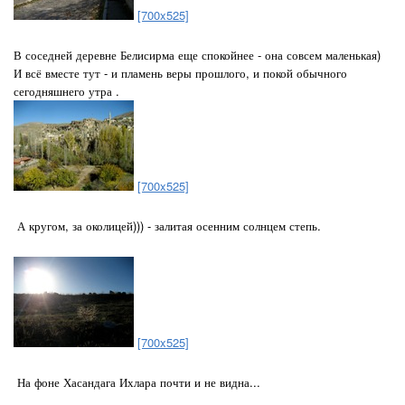
[700x525]
В соседней деревне Белисирма еще спокойнее - она совсем маленькая)
И всё вместе тут - и пламень веры прошлого, и покой обычного
сегодняшнего утра .
[700x525]
А кругом, за околицей))) - залитая осенним солнцем степь.
[700x525]
На фоне Хасандага Ихлара почти и не видна...