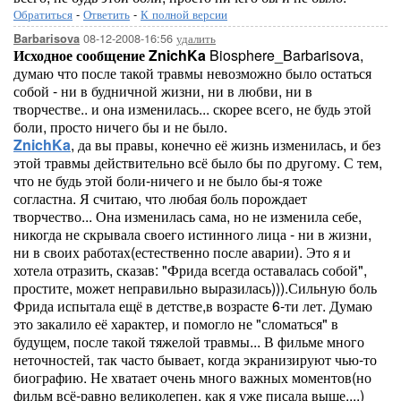
Обратиться
-
Ответить
-
К полной версии
08-12-2008-16:56
удалить
Barbarisova
Исходное сообщение ZnichKa
Biosphere_Barbarisova,
думаю что после такой травмы невозможно было остаться
собой - ни в будничной жизни, ни в любви, ни в
творчестве.. и она изменилась... скорее всего, не будь этой
боли, просто ничего бы и не было.
ZnichKa
, да вы правы, конечно её жизнь изменилась, и без
этой травмы действительно всё было бы по другому. С тем,
что не будь этой боли-ничего и не было бы-я тоже
согластна. Я считаю, что любая боль порождает
творчество... Она изменилась сама, но не изменила себе,
никогда не скрывала своего истинного лица - ни в жизни,
ни в своих работах(естественно после аварии). Это я и
хотела отразить, сказав: "Фрида всегда оставалась собой",
простите, может неправильно выразилась))).Сильную боль
Фрида испытала ещё в детстве,в возрасте 6-ти лет. Думаю
это закалило её характер, и помогло не "сломаться" в
будущем, после такой тяжелой травмы... В фильме много
неточностей, так часто бывает, когда экранизируют чью-то
биографию. Не хватает очень много важных моментов(но
фильм всё-равно великолепен, как я уже писала выше....)