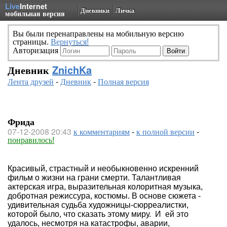
Live
Internet
Дневники
Личка
мобильная версия
Вы были перенаправлены на мобильную версию
страницы.
Вернуться!
Авторизация
Дневник
ZnichKa
Лента друзей
-
Дневник
-
Полная версия
Фрида
07-12-2008 20:43
к комментариям
-
к полной версии
-
понравилось!
Красивый, страстный и необыкновенно искренний
фильм о жизни на грани смерти. Талантливая
актерская игра, выразительная колоритная музыка,
добротная режиссура, костюмы. В основе сюжета -
удивительная судьба художницы-сюрреалистки,
которой было, что сказать этому миру.
И
ей это
удалось, несмотря на катастрофы, аварии,