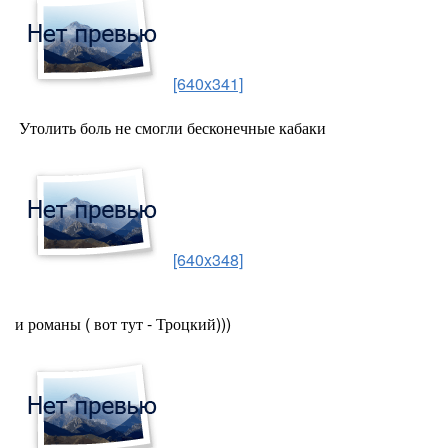
[640x341]
Утолить боль не смогли бесконечные кабаки
[640x348]
и романы ( вот тут - Троцкий)))