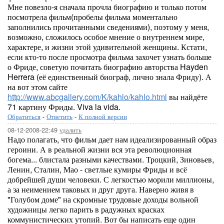
Мне повезло-я сначала прочла биографию и только потом
посмотрела фильм(пробелы фильма моментально
заполнились прочитанными сведениями), поэтому у меня,
возможно, сложилось особое мнение о внутреннем мире,
характере, и жизни этой удивительной женщины. Кстати,
если кто-то после просмотра фильма захочет узнать больше
о Фриде, советую почитать биографию авторства Hayden
Herrera (её единственный биограф, лично знала Фриду). А
на вот этом сайте
http://www.abcgallery.com/K/kahlo/kahlo.html
вы найдёте
71 картину Фриды. Viva la vida.
Обратиться
-
Ответить
-
К полной версии
08-12-2008-22:49
удалить
Надо полагать, что фильм дает нам идеализированный образ
героини. А в реальной жизни вся эта революционная
богема... блистала разными качествами. Троцкий, Зиновьев,
Ленин, Сталин, Мао - светлые кумиры Фриды и всё
добрейшей души человеки. С легкостью морили миллионы,
а за неимением таковых и друг друга. Наверно живя в
"Голубом доме" на скромные трудовые доходы вольной
художницы легко парить в радужных красках
коммунистических утопий. Вот бы написать еще один