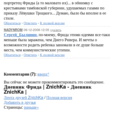
портретец Фриды (а то маловато их)... в обнимку с
крестьянами тамбовской губернии, удушаемых газами по
приказу Лёвушки Троцкого... Думаю, было бы вполне в ее
стиле.
Обратиться
-
Ответить
-
К полной версии
09-12-2008-12:05
удалить
NADYNROM
Сергей_Былинин
, по-моему, Фрида этими идеями все-таки
меньше была заражена, чем Диего Ривера. И мечты о
возможности родить ребенка занимали в ее душе больше
места, чем коммунистические утопии.
Обратиться
-
Ответить
-
К полной версии
Комментарии (7):
вверх^
Вы сейчас не можете прокомментировать это сообщение.
Дневник Фрида | ZnichKa - Дневник
ZnichKa |
Лента друзей ZnichKa
/
Полная версия
Добавить в друзья
Страницы:
раньше»