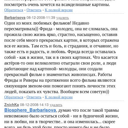
посмотреть очень хочется на всамделишные картины.
Обратиться
-
Ответить
-
К полной версии
08-12-2008-11:39
удалить
Barbarisova
Один из моих любимых фильмов! Недавно
пересматривала)) Фрида - молодец, она не сломалась, она
прожила свою жизнь ярко, страстно, насыщенно, оставив
после себя много прекрасных картин, в которых отражена
вся ее жизнь. Там есть и боль, и страдания, и отчаяние, но
также есть и радость, и любовь. Фрида всегда оставалась
собой - как в жизни, так и в своих картинах. Что касается
актёров-то они великолепно отыграли свои роли, а люди
работающие над картиной- молодцы, они создали
прекрасный фильм о знаменитых живописцах. Работы
Фриды и Риверы на протяжении всего фильма являются
связующим звеном-они помогают понять личности этих
людей, показать их чувства. Вообщем всем советую))
Обратиться
-
Ответить
-
К полной версии
08-12-2008-14:13
удалить
ZnichKa
Biosphere_Barbarisova
, думаю что после такой травмы
невозможно было остаться собой - ни в будничной жизни,
ни в любви, ни в творчестве.. и она изменилась... скорее
всего, не будь этой боли, просто ничего бы и не было.