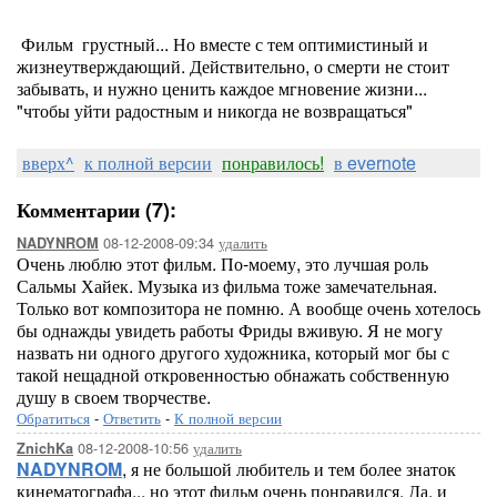
Фильм грустный... Но вместе с тем оптимистиный и
жизнеутверждающий.
Действительно, о смерти не стоит
забывать, и нужно ценить каждое мгновение жизни...
"чтобы уйти радостным и никогда не возвращаться"
вверх^
к полной версии
понравилось!
в evernote
Комментарии (7):
08-12-2008-09:34
удалить
NADYNROM
Очень люблю этот фильм. По-моему, это лучшая роль
Сальмы Хайек. Музыка из фильма тоже замечательная.
Только вот композитора не помню. А вообще очень хотелось
бы однажды увидеть работы Фриды вживую. Я не могу
назвать ни одного другого художника, который мог бы с
такой нещадной откровенностью обнажать собственную
душу в своем творчестве.
Обратиться
-
Ответить
-
К полной версии
08-12-2008-10:56
удалить
ZnichKa
NADYNROM
, я не большой любитель и тем более знаток
кинематографа... но этот фильм очень понравился. Да, и