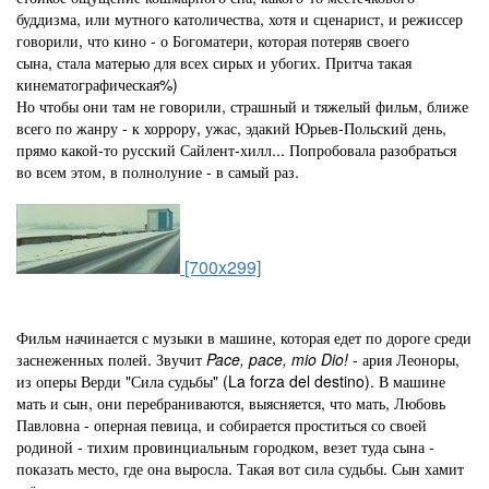
буддизма, или мутного католичества, хотя и сценарист, и режиссер
говорили, что кино - о Богоматери, которая
потеряв своего
сына,
стала матерью для всех сирых и убогих. Притча такая
кинематографическая%)
Но чтобы они там не говорили, страшный и тяжелый фильм, ближе
всего по жанру - к хоррору, ужас, эдакий Юрьев-Польский день,
прямо какой-то русский Сайлент-хилл...
Попробовала разобраться
во всем этом, в полнолуние - в самый раз.
[700x299]
Фильм начинается с музыки в машине, которая едет по дороге среди
заснеженных полей. Звучит
Pace, pace, mio Dio!
- ария Леоноры,
из оперы Верди "Сила судьбы" (La forza del destino). В машине
мать и сын, они перебраниваются, выясняется, что мать, Любовь
Павловна - оперная певица, и собирается проститься со своей
родиной - тихим провинциальным городком, везет туда сына -
показать место, где она выросла. Такая вот сила судьбы. Сын хамит