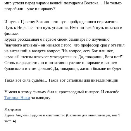
мир устоял перед чарами вечной полудремы Востока... Но только
подзабыли - уже в нирвану?
И путь к Царству Божию - это путь пробужденного стремления.
Путь к Нирване - это путь угасания. Именно такой путь показан в
фильме.
Кураев рассказывал о первом своем семинаре по изучению
"научного атеизма"- он начался с того, что профессор сразу ответил
на витавший в воздухе вопрос: "На вопрос, есть Бог или нет,
научный атеизм отвечает утвердительно: Да, товарищи, Бога нет!"
Столь же реалистично и позитивно учение о нирване в раннем
буддизме и в этом фильме: Да, товарищи, жизни больше не будет!
Такая вот сила судьбы... Таков вот сатанизм для интеллигенции.
У меня к этому фильму был и кроссвордный интерес. И спасибо
Татьяна_Ники
за наводку.
Материалы
Кураев Андрей - Буддизм и христианство (Сатанизм для интеллигенции, том 1
часть 4)