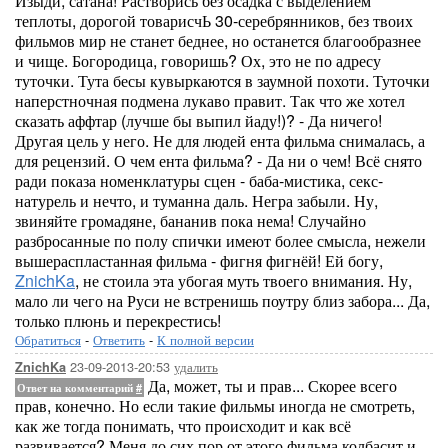
Изыди, сатана! Растворись без осадка с выделением
теплоты, дорогой товарисчЬ 30-серебрянников, без твоих
фильмов мир не станет беднее, но останется благообразнее
и чище. Богородица, говоришь? Ох, это не по адресу
туточки. Тута бесы кувыркаются в заумной похоти. Туточки
наперстночная подмена лукаво правит. Так что же хотел
сказать аффтар (лучше бы выпил йаду!)? - Да ничего!
Другая цель у него. Не для людей ента фильма снималась, а
для рецензий. О чем ента фильма? - Да ни о чем! Всё снято
ради показа номенклатуры сцен - баба-мистика, секс-
натурель и нечто, и туманна даль. Негра забыли. Ну,
звиняйте громадяне, бананив пока нема! Случайно
разбросанные по полу спички имеют более смысла, нежели
вышераспластанная фильма - фигня фигнёй! Ей богу,
ZnichKa
, не стоила эта убогая муть твоего внимания. Ну,
мало ли чего на Руси не встренишь поутру близ забора... Да,
только плюнь и перекрестись!
Обратиться
-
Ответить
-
К полной версии
23-09-2013-20:53
удалить
ZnichKa
Да, может, ты и прав... Скорее всего
Ответ на комментарий
#
прав, конечно. Но если такие фильмы иногда не смотреть,
как же тогда понимать, что происходит и как всё
развивается? Меня до сих пор от этого фильма колбасит и