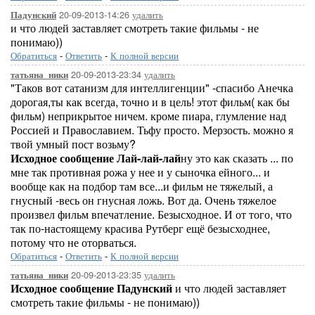
20-09-2013-14:26
удалить
Падунский
и что людей заставляет смотреть такие фильмы - не
понимаю))
Обратиться
-
Ответить
-
К полной версии
20-09-2013-23:34
удалить
татьяна_ники
"Таков вот сатанизм для интеллигенции" -спасибо Анечка
дорогая,ты как всегда, точно и в цель! этот фильм( как бы
фильм) неприкрытое ничем. кроме пиара, глумление над
Россией и Православием. Тьфу просто. Мерзость. можно я
твой умный пост возьму?
Исходное сообщение Лай-лай-лай
ну это как сказать ... по
мне так противная рожа у нее и у сыночка ейного... и
вообще как на подбор там все...и фильм не тяжелый, а
гнусный -весь он гнусная ложь. Вот да. Очень тяжелое
произвел фильм впечатление. Безысходное. И от того, что
так по-настоящему красива Рутберг ещё безысходнее,
потому что не оторваться.
Обратиться
-
Ответить
-
К полной версии
20-09-2013-23:35
удалить
татьяна_ники
Исходное сообщение Падунский
и что людей заставляет
смотреть такие фильмы - не понимаю))