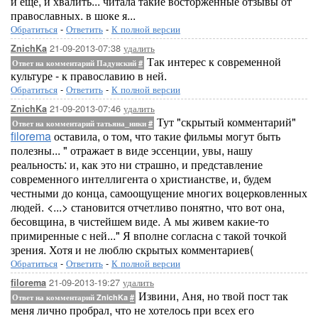
и еще, и хвалить... читала такие восторженные отзывы от
православных. в шоке я...
Обратиться
-
Ответить
-
К полной версии
21-09-2013-07:38
удалить
ZnichKa
Так интерес к современной
Ответ на комментарий Падунский
#
культуре - к православию в ней.
Обратиться
-
Ответить
-
К полной версии
21-09-2013-07:46
удалить
ZnichKa
Тут "скрытый комментарий"
Ответ на комментарий татьяна_ники
#
filorema
оставила, о том, что такие фильмы могут быть
полезны... " отражает в виде эссенции, увы, нашу
реальность: и, как это ни страшно, и представление
современного интеллигента о христианстве, и, будем
честными до конца, самоощущение многих воцерковленных
людей. <...> становится отчетливо понятно, что вот она,
бесовщина, в чистейшем виде. А мы живем какие-то
примиренные с ней..." Я вполне согласна с такой точкой
зрения. Хотя и не люблю скрытых комментариев(
Обратиться
-
Ответить
-
К полной версии
21-09-2013-19:27
удалить
filorema
Извини, Аня, но твой пост так
Ответ на комментарий ZnichKa
#
меня лично пробрал, что не хотелось при всех его