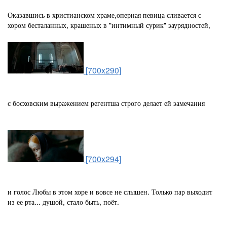
Оказавшись в христианском храме,оперная певица сливается с
хором бесталанных, крашеных в "интимный сурик" заурядностей,
[700x290]
с босховским выражением регентша строго делает ей замечания
[700x294]
и голос Любы в этом хоре и вовсе не слышен. Только пар выходит
из ее рта... душой, стало быть, поёт.