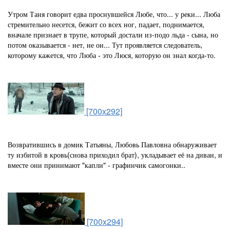
Утром Таня говорит едва проснувшейся Любе, что... у реки... Люба
стремительно несется, бежит со всех ног, падает, поднимается,
вначале признает в трупе, который достали из-подо льда - сына, но
потом оказывается - нет, не он... Тут проявляется следователь,
которому кажется, что Люба - это Люся, которую он знал когда-то.
[700x292]
Возвратившись в домик Татьяны, Любовь Павловна обнаруживает
ту избитой в кровь(снова приходил брат), укладывает её на диван, и
вместе они принимают "капли" - графинчик самогонки..
[700x294]