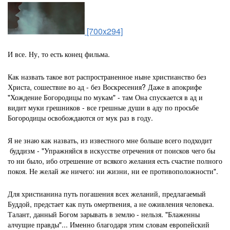
[700x294]
И все. Ну, то есть конец фильма.
Как назвать такое вот распространенное ныне христианство без
Христа, сошествие во ад - без Воскресения? Даже в апокрифе
"Хождение Богородицы по мукам" - там Она спускается в ад и
видит муки грешников - все грешные души в аду по просьбе
Богородицы освобождаются от мук раз в году.
Я не знаю как назвать, из известного мне больше всего подходит
буддизм - "Упражняйся в искусстве отречения от поисков чего бы
то ни было, ибо отрешение от всякого желания есть счастие полного
покоя. Не желай же ничего: ни жизни, ни ее противоположности".
Для христианина путь погашения всех желаний, предлагаемый
Буддой, предстает как путь омертвения, а не оживления человека.
Талант, данный Богом зарывать в землю - нельзя. "Блаженны
алчущие правды"... Именно благодаря этим словам европейский