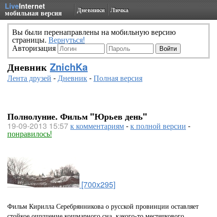
Live
Internet
Дневники
Личка
мобильная версия
Вы были перенаправлены на мобильную версию
страницы.
Вернуться!
Авторизация
Дневник
ZnichKa
Лента друзей
-
Дневник
-
Полная версия
Полнолуние. Фильм "Юрьев день"
19-09-2013 15:57
к комментариям
-
к полной версии
-
понравилось!
[700x295]
Фильм Кирилла Серебрянникова о русской провинции оставляет
стойкое ощущение кошмарного сна,
какого-то местечкового