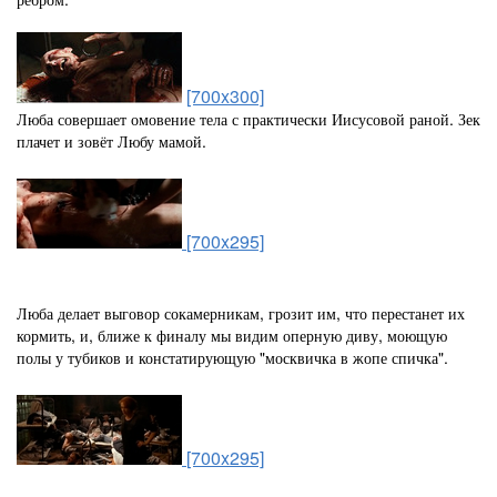
[700x300]
Люба совершает омовение тела с практически Иисусовой раной. Зек
плачет и зовёт Любу мамой.
[700x295]
Люба делает выговор сокамерникам, грозит им, что перестанет их
кормить, и, ближе к финалу мы видим оперную диву, моющую
полы у тубиков и констатирующую "москвичка в жопе спичка".
[700x295]