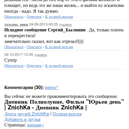
плющит, но ведь это же наша жизнь... и выйти из эскапизма
иногда - надо. Я так думаю.
Обратиться
-
Ответить
-
К полной версии
24-09-2013-00:25
удалить
татьяна_ники
Исходное сообщение Сергий_Былинин
. Да, только плюнь
и перекрестись!
замечательно сказал, вот как отрезал!))))
Обратиться
-
Ответить
-
К полной версии
09-10-2017-13:05
удалить
Супер
Обратиться
-
Ответить
-
К полной версии
Комментарии (30):
вверх^
Вы сейчас не можете прокомментировать это сообщение.
Дневник Полнолуние. Фильм "Юрьев день"
| ZnichKa - Дневник ZnichKa |
Лента друзей ZnichKa
/
Полная версия
Добавить в друзья
Страницы:
раньше»