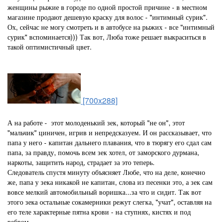
женщины рыжие в городе по одной простой причине - в местном
магазине продают дешевую краску для волос - "интимный сурик".
Ох, сейчас не могу смотреть и в автобусе на рыжих - все "интимный
сурик" вспоминается))) Так вот, Люба тоже решает выкраситься в
такой оптимистичный цвет.
[700x288]
А на работе - этот молоденький зек, который "не он", этот
"мальчик" циничен, игрив и непредсказуем. И он рассказывает, что
папа у него - капитан дальнего плавания, что в тюрягу его сдал сам
папа, за правду, помочь всем зек хотел, от заморского дурмана,
наркоты, защитить народ, страдает за это теперь.
Следователь спустя минуту объясняет Любе, что на деле, конечно
же, папа у зека никакой не капитан, слова из песенки это, а зек сам
вовсе мелкий автомобильный воришка...за что и сидит. Так вот
этого зека остальные сокамерники режут слегка, "учат", оставляя на
его теле характерные пятна крови - на ступнях, кистях и под
ребром.