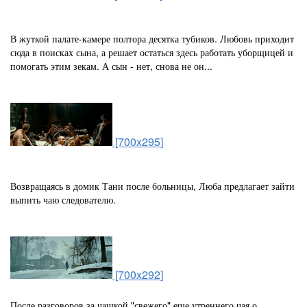
В жуткой палате-камере полтора десятка тубиков. Любовь приходит
сюда в поисках сына, а решает остаться здесь работать уборщицей и
помогать этим зекам. А сын - нет, снова не он...
[700x295]
Возвращаясь в домик Тани после больницы, Люба предлагает зайти
выпить чаю следователю.
[700x292]
После разговоров за чашкой "свежего" еще утреннего чая о