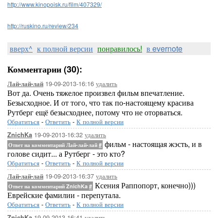
http://www.kinopoisk.ru/film/407329/
http://ruskino.ru/review/234
вверх^
к полной версии
понравилось!
в evernote
Комментарии (30):
19-09-2013-16:16
удалить
Лай-лай-лай
Вот да. Очень тяжелое произвел фильм впечатление.
Безысходное. И от того, что так по-настоящему красива
Рутберг ещё безысходнее, потому что не оторваться.
Обратиться
-
Ответить
-
К полной версии
19-09-2013-16:32
удалить
ZnichKa
фильм - настоящая жэсть, и в
Ответ на комментарий Лай-лай-лай
#
голове сидит... а Рутберг - это кто?
Обратиться
-
Ответить
-
К полной версии
19-09-2013-16:37
удалить
Лай-лай-лай
Ксения Раппопорт, конечно)))
Ответ на комментарий ZnichKa
#
Еврейские фамилии - перепутала.
Обратиться
-
Ответить
-
К полной версии
19-09-2013-16:41
удалить
ZnichKa