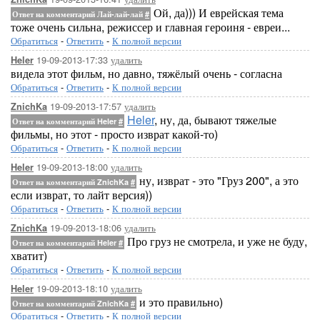
Ой, да))) И еврейская тема
Ответ на комментарий Лай-лай-лай
#
тоже очень сильна, режиссер и главная героиня - евреи...
Обратиться
-
Ответить
-
К полной версии
19-09-2013-17:33
удалить
Heler
видела этот фильм, но давно, тяжёлый очень - согласна
Обратиться
-
Ответить
-
К полной версии
19-09-2013-17:57
удалить
ZnichKa
Heler
, ну, да, бывают тяжелые
Ответ на комментарий Heler
#
фильмы, но этот - просто изврат какой-то)
Обратиться
-
Ответить
-
К полной версии
19-09-2013-18:00
удалить
Heler
ну, изврат - это "Груз 200", а это
Ответ на комментарий ZnichKa
#
если изврат, то лайт версия))
Обратиться
-
Ответить
-
К полной версии
19-09-2013-18:06
удалить
ZnichKa
Про груз не смотрела, и уже не буду,
Ответ на комментарий Heler
#
хватит)
Обратиться
-
Ответить
-
К полной версии
19-09-2013-18:10
удалить
Heler
и это правильно)
Ответ на комментарий ZnichKa
#
Обратиться
-
Ответить
-
К полной версии