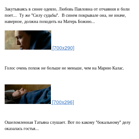
Закутываясь в синее одеяло, Любовь Павловна от отчаяния и боли
поет... Ту же "Силу судьбы". В синем покрывале она, не иначе,
наверное, должна походить на Матерь Божию...
[700x290]
Голос очень похож не больше не меньше, чем на Марию Калас.
[700x296]
Ошеломленная Татьяна слушает. Вот по какому "бокальному" делу
оказалась гостья...