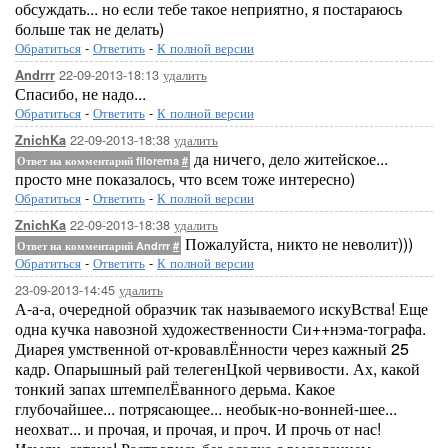
обсуждать... но если тебе такое неприятно, я постараюсь
больше так не делать)
Обратиться
-
Ответить
-
К полной версии
22-09-2013-18:13
удалить
Andrrr
Спасибо, не надо...
Обратиться
-
Ответить
-
К полной версии
22-09-2013-18:38
удалить
ZnichKa
да ничего, дело житейское...
Ответ на комментарий filorema
#
просто мне показалось, что всем тоже интересно)
Обратиться
-
Ответить
-
К полной версии
22-09-2013-18:38
удалить
ZnichKa
Пожалуйста, никто не неволит)))
Ответ на комментарий Andrrr
#
Обратиться
-
Ответить
-
К полной версии
23-09-2013-14:45
удалить
А-а-а, очередной образчик так называемого искуВства! Еще
одна кучка навозной художественности Си++нэма-тографа.
Диарея умственной от-кровавлЁнности через кажный 25
кадр. Опарышный рай телегенЦкой червивости. Ах, какой
тонкий запах штемпелЁванного дерьма. Какое
глубочайшее... потрясающее... необык-но-вонней-шее...
неохват... и прочая, и прочая, и проч. И прочь от нас!