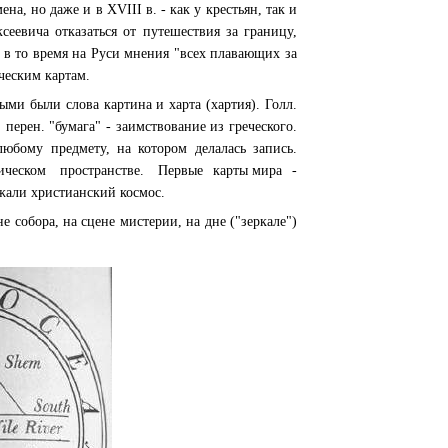
, но даже и в XVIII в. - как у крестьян, так и
еевича отказаться от путешествия за границу,
в то время на Руси мнения "всех плавающих за
ческим картам.
ыми были слова картина и харта (хартия). Голл.
, перен. "бумага" - заимствование из греческого.
юбому предмету, на котором делалась запись.
физическом пространстве. Первые карты мира -
ажали христианский космос.
е собора, на сцене мистерии, на дне ("зеркале")