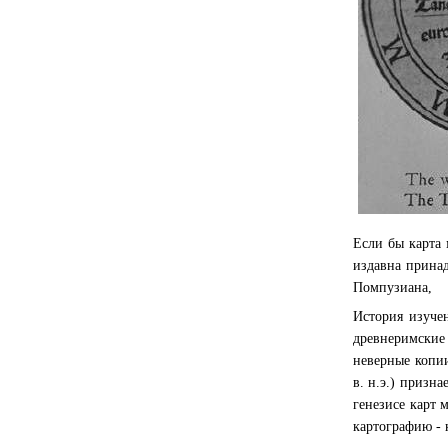
Если бы карта 
издавна прина
Помпузиана, к
История изучен
древнеримские
неверные копии
в. н.э.) призн
генезисе карт 
картографию - 