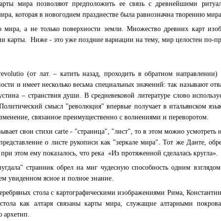
арты мира позволяют предположить ее связь с древнейшими ритуа
ра, которая в новогоднем празднестве была равнозначна творению мира
о мира, а не только поверхности земли. Множество древних карт изо
и карты. Ниже - это уже поздние вариации на тему, мир целостен по-п
revolutio (от лат. – катить назад, проходить в обратном направлении)
ости и имеет несколько весьма специальных значений: так называют отв
стина – странствия души. В средневековой литературе слово использу
Политический смысл "революция" впервые получает в итальянском язык
зменение, связанное преимущественно с волнениями и переворотом.
ывает свои стихи carte - "страница", "лист", то в этом можно усмотреть 
представление о листе рукописи как "зеркале мира". Тот же Данте, об
 при этом ему показалось, что река «Из протяженной сделалась кругла».
гдала" странник обрел на миг чудесную способность одним взглядом о
ем увиденном ясное и полное знание.
серебряных стола с картографическими изображениями Рима, Константи
стола как алтаря связаны карты мира, служащие алтарными покров
 архетип.