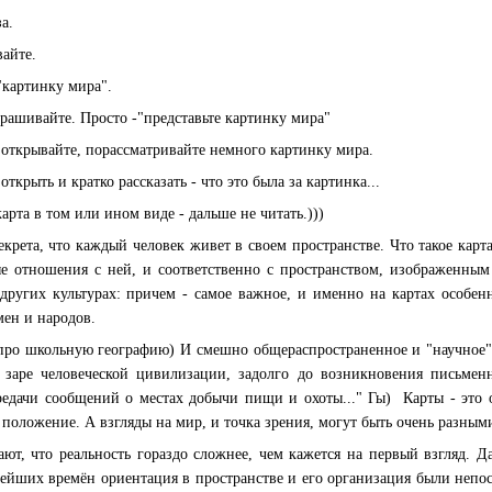
за.
вайте.
 "картинку мира".
прашивайте. Просто -"представьте картинку мира"
не открывайте, порассматривайте немного картинку мира.
открыть и кратко рассказать - что это была за картинка...
карта в том или ином виде - дальше не читать.)))
екрета, что каждый человек живет в своем пространстве. Что такое карта
ые отношения с ней, и соответственно с пространством, изображенным
 других культурах: причем - самое важное, и именно на картах особен
мен и народов.
про школьную географию) И смешно общераспространенное и "научное",
 заре человеческой цивилизации, задолго до возникновения письмен
редачи сообщений о местах добычи пищи и охоты..." Гы) Карты - это 
 положение. А взгляды на мир, и точка зрения, могут быть очень разными
ют, что реальность гораздо сложнее, чем кажется на первый взгляд. Д
нейших времён ориентация в пространстве и его организация были непо