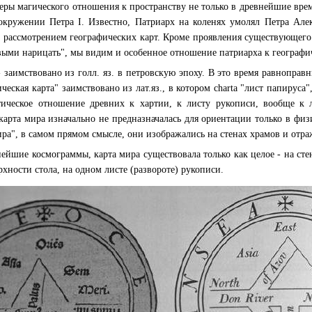
ры магического отношения к пространству не только в древнейшие времена
кружении Петра I. Известно, Патриарх на коленях умолял Петра Алекс
рассмотрением географических карт. Кроме проявления существующего 
ыми нарицать", мы видим и особенное отношение патриарха к географи
- заимствовано из голл. яз. в петровскую эпоху. В это время равноправн
ческая карта" заимствовано из лат.яз., в котором charta "лист папируса"
ическое отношение древних к хартии, к листу рукописи, вообще к л
 карта мира изначально не предназначалась для ориентации только в 
ира", в самом прямом смысле, они изображались на стенах храмов и отр
нейшие космограммы, карта мира существовала только как целое - на стен
рхности стола, на одном листе (развороте) рукописи.