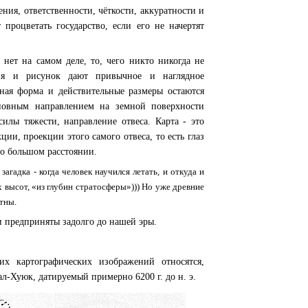
ния, ответственности, чёткости, аккуратности и
процветать государство, если его не начертят
о нет на самом деле, то, чего никто никогда не
ия и рисунок дают привычное и наглядное
ная форма и действительные размеры остаются
новным направлением на земной поверхности
илы тяжести, направление отвеса. Карта - это
ции, проекции этого самого отвеса, то есть глаз
но большом расстоянии.
агадка - когда человек научился летать, и откуда и
х высот, «из глубин стратосферы»))) Но уже древние
тны.
 предприняты задолго до нашей эры.
х картографических изображений относятся,
ал-Хуюк, датируемый примерно 6200 г. до н. э.