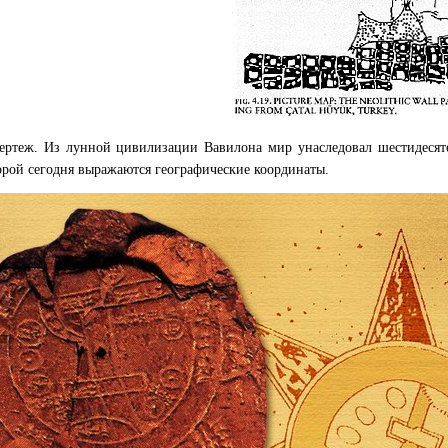
ертеж. Из лунной цивилизации Вавилона мир унаследовал шестидеся
торой сегодня выражаются географические координаты.