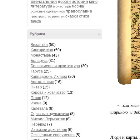
впечатления
история
дороги
кино
литература
москва
монастырь
православие
офисные одуванчики
сказки
стихи
пространство
религия
таруса
Рубрики
-
Византия
(50)
Кинокритика
(50)
Монастырь
(43)
Беларусь
(31)
Белокаменная архитектура
(30)
Таруса
(25)
Каппадокия, Ихлара
(20)
Апокалипсис
(16)
Питер
(15)
Корова и хозяйство
(13)
Псков
(12)
Икона
(9)
«...для мен
Калевала
(8)
шириною и добр
Офисные одуванчики
(8)
Михаил Лермонтов
(8)
Перевод
(7)
Из жизни архетипов
(6)
Священные сооружения
(5)
Люди и карты. 