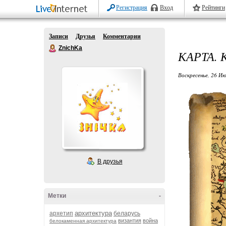
Регистрация
Вход
Рейтинги
Записи
Друзья
Комментарии
ZnichKa
КАРТА.
Воскресенье, 26 Ию
В друзья
Метки
-
архитектура
архетип
беларусь
византия
война
белокаменная архитектура