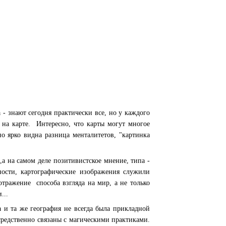
 - знают сегодня практически все, но у каждого
 на карте. Интересно, что карты могут многое
но ярко видна разница менталитетов, "картинка
а на самом деле позитивистское мнение, типа -
ности, картографические изображения служили
отражение способа взгляда на мир, а не только
...
а и та же география не всегда была прикладной
средственно связаны с магическими практиками.