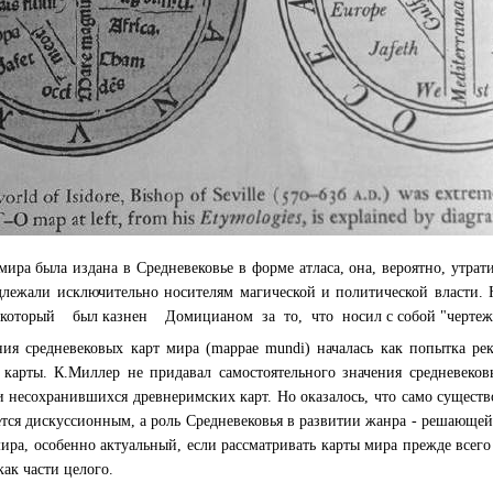
мира была издана в Средневековье в форме атласа, она, вероятно, утра
длежали исключительно носителям магической и политической власти. 
оторый был казнен Домицианом за то, что носил с собой "чертеж 
ия средневековых карт мира (mappae mundi) началась как попытка рек
 карты. К.Миллер не придавал самостоятельного значения средневеко
 несохранившихся древнеримских карт. Но оказалось, что само сущест
ается дискуссионным, а роль Средневековья в развитии жанра - решающей
мира, особенно актуальный, если рассматривать карты мира прежде всего
как части целого.