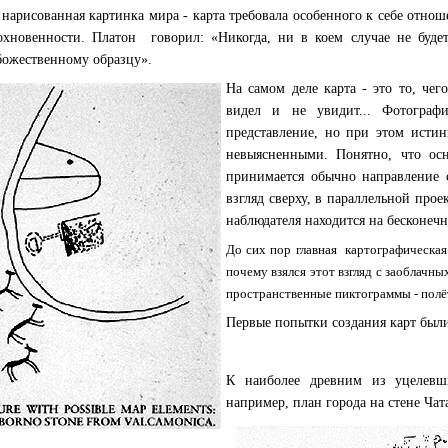
 нарисованная картинка мира - карта требовала особенного к себе отноше
охновенности. Платон говорил: «Никогда, ни в коем случае не будет 
божественному образцу».
На самом деле карта - это то, чег
видел и не увидит... Фотограф
представление, но при этом истин
невыясненными. Понятно, что ос
принимается обычно направление с
взгляд сверху, в параллельной проек
наблюдателя находится на бесконеч
До сих пор главная картографическая з
почему взялся этот взгляд с заоблачны
пространственные пиктограммы - полё
Первые попытки создания карт были
К наиболее древним из уцелевши
например, план города на стене Чат