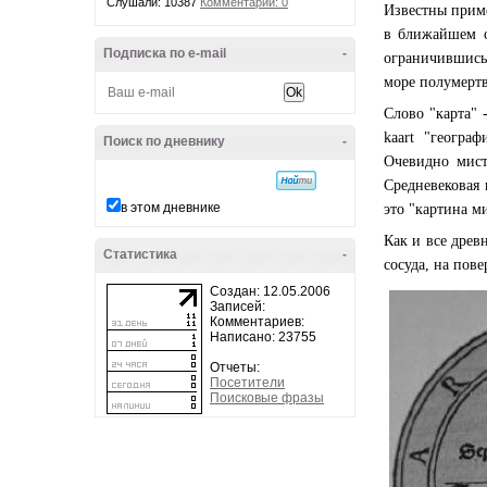
Слушали: 10387
Комментарии: 0
Известны приме
в ближайшем о
Подписка по e-mail
-
ограничившись 
море полумертв
Слово "карта" 
kaart "географи
Поиск по дневнику
-
Очевидно мист
Средневековая
в этом дневнике
это "картина м
Как и все древ
Статистика
-
сосуда, на пове
Создан: 12.05.2006
Записей:
Комментариев:
Написано: 23755
Отчеты:
Посетители
Поисковые фразы