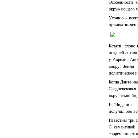
Особенности к
окружающего ми
Уточню - всег
прямом значени
Кстати, слово 
поздней античн
у Аврелия Авгу
вокруг Земли. 
политическое и
Когда Данте наз
Средневековья 
«круг земной»;
В "Видении Тну
получил обо вс
Известны три 
С семантикой 
современностью