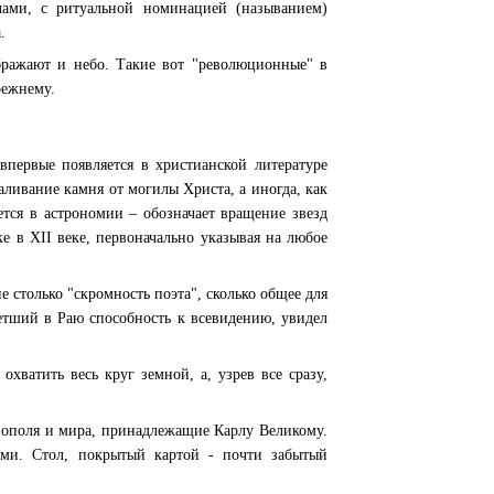
лами, с ритуальной номинацией (называнием)
.
бражают и небо. Такие вот "революционные" в
режнему.
 впервые появляется в христианской литературе
аливание камня от могилы Христа, а иногда, как
ется в астрономии – обозначает вращение звезд
е в XII веке, первоначально указывая на любое
не столько "скромность поэта", сколько общее для
ретший в Раю способность к всевидению, увидел
хватить весь круг земной, а, узрев все сразу,
нополя и мира, принадлежащие Карлу Великому.
ами. Стол, покрытый картой - почти забытый