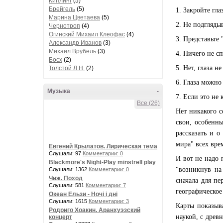
Киплинг
(5)
Брейгель
(5)
1. Закройте гла
Марина Цветаева
(5)
2. Не подгляды
Чернотроп
(4)
Огинский Михаил Клеофас
(4)
3. Представьте
Александр Иванов
(3)
Михаил Врубель
(3)
4. Ничего не с
Босх
(2)
5. Нет, глаза 
Толстой Л.Н.
(2)
6. Глаза можно 
Музыка
-
7. Если это не 
Все (26)
Нет никакого с
свои, особенн
рассказать и о
мира" всех вре
Евгений Крылатов. Лирическая тема
Слушали: 97
Комментарии: 0
И вот не надо 
Blackmore's Night-Play minstrell play
"возникнув на
Слушали: 1362
Комментарии: 0
Чиж. Поход
сначала для пе
Слушали: 581
Комментарии: 7
географическое
Океан Ельзи - Ночі і дні
Слушали: 1615
Комментарии: 3
Карты показыва
Родриго Хоакин. Аранхуэзский
наукой, с древ
концерт