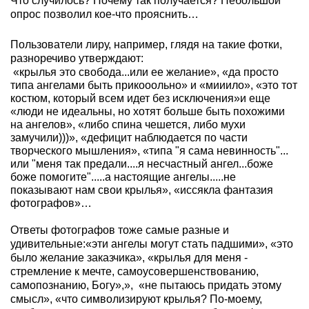
Что случилось? Почему так получается? Небольшой
опрос позволил кое-что прояснить…
Пользователи лиру, например, глядя на такие фотки,
разноречиво утверждают:
«крылья это свобода...или ее желание», «да просто
типа ангелами быть прикооольно» и «мииило», «это тот
костюм, который всем идет без исключения»и еще
«люди не идеальны, но хотят больше быть похожими
на ангелов», «либо спина чешется, либо мухи
замучили)))», «дефицит наблюдается по части
творческого мышления», «типа "я сама невинность"...
или "меня так предали....я несчастный ангел...боже
боже помогите".....а настоящие ангелы.....не
показывают нам свои крылья», «иссякла фантазия
фотографов»…
Ответы фотографов тоже самые разные и
удивительные:«эти ангелы могут стать падшими», «это
было желание заказчика», «крылья для меня -
стремление к мечте, самоусовершенствованию,
самопознанию, Богу»,»,
«не пытаюсь придать этому
смысл», «что символизируют крылья? По-моему,