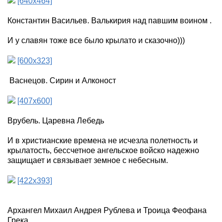
[640x464]
Константин Васильев. Валькирия над павшим воином .
И у славян тоже все было крылато и сказочно)))
[600x323]
Васнецов. Сирин и Алконост
[407x600]
Врубель. Царевна Лебедь
И в христианские времена не исчезла полетность и
крылатость, бессчетное ангельское войско надежно
защищает и связывает земное с небесным.
[422x393]
Архангел Михаил Андрея Рублева и Троица Феофана
Грека