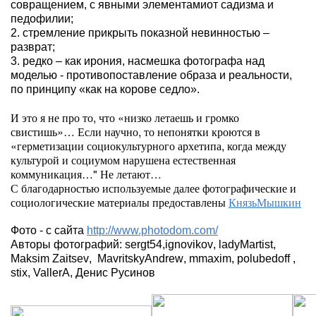
совращением,
с явными элементами
от садизма
и
педофилии
;
2. стремление
прикрыть показной
невинно
стью –
разврат;
3.
редко – как
ирония, насмешка
фотографа
над
моделью - противопоставление образа и реальности,
по принципу
«
как на корове седло
».
И это я не про то, что «низко летаешь и громко
свистишь»… Если научно, то непонятки кроются в
«герметизации социокультурного архетипа, когда между
культурой и социумом нарушена естественная
коммуникация…" Не летают…
С благодарностью используемые далее фотографические
и
социологические материалы предоставлены
КнязьМышкин
Фото - с сайта
http://www.photodom.com/
Авторы фотографий:
sergt
54,
ignovikov
,
ladyMartist
,
Maksim
Zaitsev
,
MavritskyAndrew
,
mmaxim
,
polubedoff
,
stix
,
VallerA
, Денис Русинов