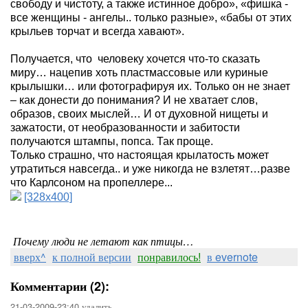
свободу и чистоту, а также истинное добро», «фишка -
все женщины - ангелы.. только разные», «бабы от этих
крыльев торчат и всегда хавают».
Получается, что
человеку хочется что-то сказать
миру… нацепив хоть пластмассовые или куриные
крылышки… или фотографируя их. Только он не знает
– как донести до понимания? И не хватает слов,
образов, своих мыслей… И от духовной нищеты и
зажатости, от необразованности и забитости
получаются штампы, попса. Так проще.
Только страшно, что настоящая крылатость может
утратиться навсегда.. и уже никогда не взлетят…
разве
что Карлсоном на пропеллере...
[328x400]
Почему люди не летают как птицы…
вверх^
к полной версии
понравилось!
в evernote
Комментарии (2):
21-03-2009-23:40
удалить