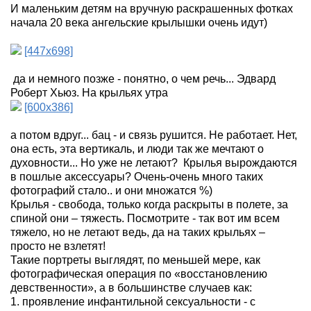
И маленьким детям на вручную раскрашенных фотках
начала 20 века ангельские крылышки очень идут)
[447x698]
да и немного позже - понятно, о чем речь...
Эдвард
Роберт Хьюз. На крыльях утра
[600x386]
а потом вдруг... бац - и связь рушится. Не работает. Нет,
она есть, эта вертикаль, и люди так же мечтают о
духовности... Но уже не летают? Крылья вырождаются
в пошлые аксессуары? Очень-очень много таких
фотографий стало.. и они множатся %)
Крылья - свобода, только когда раскрыты в полете, за
спиной они – тяжесть. Посмотрите - так вот им всем
тяжело, но не летают ведь, да на таких крыльях –
просто не взлетят!
Такие портреты выглядят, по меньшей мере, как
фотографическая операция по «восстановлению
девственности», а в большинстве случаев как:
1.
проявление
инфантильн
ой
сексуальност
и
- с