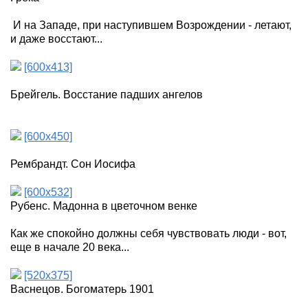
И на Западе, при наступившем Возрождении - летают,
и даже восстают...
[600x413]
Брейгель. Восстание падших ангелов
[600x450]
Рембрандт. Сон Иосифа
[600x532]
Рубенс. Мадонна в цветочном венкe
Как же спокойно должны себя чувствовать люди - вот,
еще в начале 20 века...
[520x375]
Васнецов. Богоматерь 1901