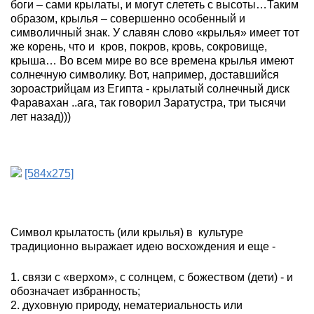
боги – сами крылаты, и могут слететь с высоты…Таким
образом, крылья – совершенно особенный и
символичный знак. У славян слово «крылья» имеет тот
же корень, что и
кров, покров, кровь, сокровище,
крыша… Во всем мире во все времена крылья имеют
солнечную символику. Вот, например, доставшийся
зороастрийцам из Египта - крылатый солнечный диск
Фаравахан ..ага, так говорил Заратустра, три тысячи
лет назад)))
[584x275]
Символ крылатость (или крылья) в культуре
традиционно выражает идею восхождения и еще -
1. связи с «верхом», с солнцем, с божеством
(дети)
- и
обозначает избранность;
2. духовную природу, нематериальность или