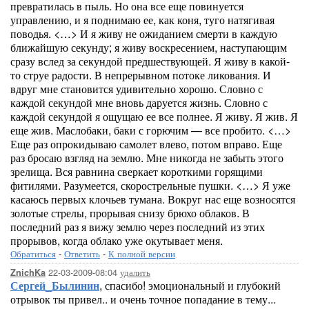
превратилась в пыль. Но она все еще повинуется
управлению, и я поднимаю ее, как коня, туго натягивая
поводья. <…> И я живу не ожиданием смерти в каждую
ближайшую секунду; я живу воскресением, наступающим
сразу вслед за секундой предшествующей. Я живу в какой-
то струе радости. В непрерывном потоке ликования. И
вдруг мне становится удивительно хорошо. Словно с
каждой секундой мне вновь даруется жизнь. Словно с
каждой секундой я ощущаю ее все полнее. Я живу. Я жив. Я
еще жив. Маслобаки, баки с горючим — все пробито. <…>
Еще раз опрокидываю самолет влево, потом вправо. Еще
раз бросаю взгляд на землю. Мне никогда не забыть этого
зрелища. Вся равнина сверкает короткими горящими
фитилями. Разумеется, скорострельные пушки. <…> Я уже
касаюсь первых клочьев тумана. Вокруг нас еще возносятся
золотые стрелы, прорывая снизу брюхо облаков. В
последний раз я вижу землю через последний из этих
прорывов, когда облако уже окутывает меня.
Обратиться
-
Ответить
-
К полной версии
22-03-2009-08:04
удалить
ZnichKa
Сергей_Былинин
, спасибо! эмоциональный и глубокий
отрывок ты привел.. и очень точное попадание в тему...