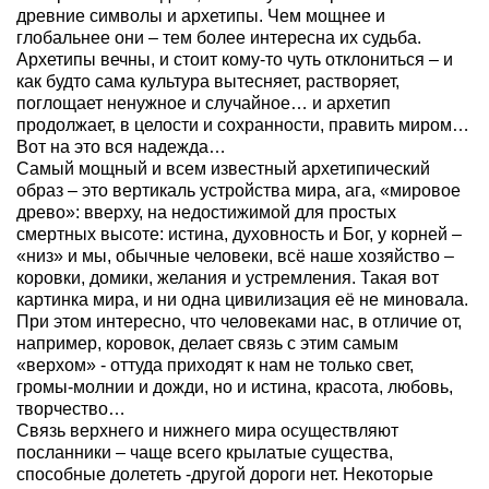
древние символы и архетипы. Чем мощнее и
глобальнее они – тем более интересна их судьба.
Архетипы вечны, и стоит кому-то чуть отклониться – и
как будто сама культура вытесняет, растворяет,
поглощает ненужное и случайное… и архетип
продолжает, в целости и сохранности, править миром…
Вот на это вся надежда…
Самый мощный и всем известный архетипический
образ – это вертикаль устройства мира, ага, «мировое
древо»: вверху, на недостижимой для простых
смертных высоте: истина, духовность и Бог, у корней –
«низ» и мы, обычные человеки, всё наше хозяйство –
коровки, домики, желания и устремления. Такая вот
картинка мира, и ни одна цивилизация её не миновала.
При этом интересно, что человеками нас, в отличие от,
например, коровок, делает связь с этим самым
«верхом» - оттуда приходят к нам не только свет,
громы-молнии и дожди, но и истина, красота, любовь,
творчество…
Связь верхнего и нижнего мира осуществляют
посланники – чаще всего крылатые существа,
способные долететь -другой дороги нет. Некоторые