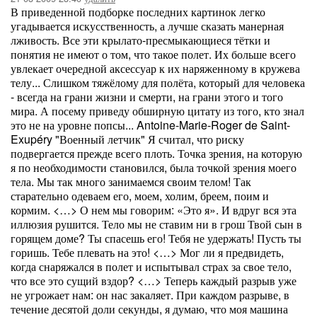
В приведенной подборке последних картинок легко
угадывается искусственность, а лучше сказать манерная
лживость. Все эти крылато-пресмыкающиеся тётки и
понятия не имеют о том, что такое полет. Их больше всего
увлекает очередной аксессуар к их наряженному в кружева
телу... Слишком тяжёлому для полёта, который для человека
- всегда на грани жизни и смерти, на грани этого и того
мира. А посему приведу обширную цитату из того, кто знал
это не на уровне попсы... Antoine-Marie-Roger de Saint-
Exupéry "Военный летчик" Я считал, что риску
подвергается прежде всего плоть. Точка зрения, на которую
я по необходимости становился, была точкой зрения моего
тела. Мы так много занимаемся своим телом! Так
старательно одеваем его, моем, холим, бреем, поим и
кормим. <…> О нем мы говорим: «Это я». И вдруг вся эта
иллюзия рушится. Тело мы не ставим ни в грош Твой сын в
горящем доме? Ты спасешь его! Тебя не удержать! Пусть ты
горишь. Тебе плевать на это! <…> Мог ли я предвидеть,
когда снаряжался в полет и испытывал страх за свое тело,
что все это сущий вздор? <…> Теперь каждый разрыв уже
не угрожает нам: он нас закаляет. При каждом разрыве, в
течение десятой доли секунды, я думаю, что моя машина