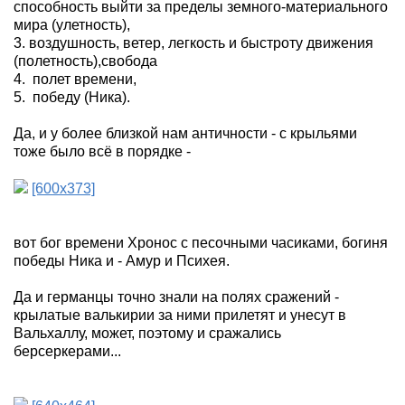
способность выйти за пределы земного-материального
мира (улетность),
3. воздушность, ветер, легкость и быстроту движения
(полетность),свобода
4.
полет времени,
5.
победу
(Ника)
.
Да, и у более близкой нам античности - с крыльями
тоже было всё в порядке -
[600x373]
вот бог времени Хронос с песочными часиками, богиня
победы Ника и - Амур и Психея.
Да и германцы точно знали на полях сражений -
крылатые валькирии за ними прилетят и унесут в
Вальхаллу, может, поэтому и сражались
берсеркерами...