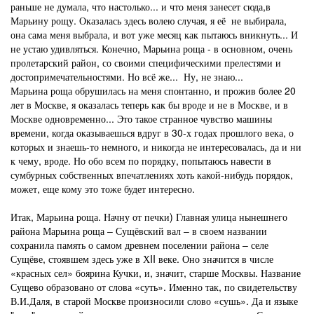
раньше не думала, что настолько... и что меня занесет сюда,в
Марьину рощу. Оказалась здесь волею случая, я её не выбирала,
она сама меня выбрала, и вот уже месяц как пытаюсь вникнуть... И
не устаю удивляться. Конечно, Марьина роща - в основном, очень
пролетарский район, со своими специфическими прелестями и
достопримечательностями. Но всё же... Ну, не знаю...
Марьина роща обрушилась на меня спонтанно, и прожив более 20
лет в Москве, я оказалась теперь как бы вроде и не в Москве, и в
Москве одновременно... Это такое странное чувство машины
времени, когда оказываешься вдруг в 30-х годах прошлого века, о
которых и знаешь-то немного, и никогда не интересовалась, да и ни
к чему, вроде. Но обо всем по порядку, попытаюсь навести в
сумбурных собственных впечатлениях хоть какой-нибудь порядок,
может, еще кому это тоже будет интересно.
Итак, Марьина роща. Начну от печки) Главная улица нынешнего
района Марьина роща – Сущёвский вал – в своем названии
сохранила память о самом древнем поселении района – селе
Сущёве, стоявшем здесь уже в ХII веке. Оно значится в числе
«красных сел» боярина Кучки, и, значит, старше Москвы. Название
Сущево образовано от слова «суть». Именно так, по свидетельству
В.И.Даля, в старой Москве произносили слово «сушь». Да и языке