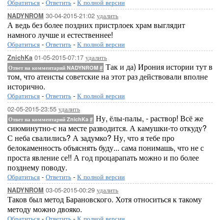
Обратиться
-
Ответить
-
К полной версии
30-04-2015-21:02
удалить
NADYNROM
А ведь без более поздних пристрлоек храм выглядит
намного лучше и естественнее!
Обратиться
-
Ответить
-
К полной версии
01-05-2015-07:17
удалить
ZnichKa
Так и да) Ирония истории тут в
Ответ на комментарий NADYNROM
#
том, что атеисты советские на этот раз действовали вполне
исторично.
Обратиться
-
Ответить
-
К полной версии
02-05-2015-23:55
удалить
Ну, ёлы-палы, - раствор! Всё же
Ответ на комментарий ZnichKa
#
сиюминутно-с на месте разводится. А камушки-то откуду?
С неба свалились? А задумко? Ну, что я тебе про
белокаменность объяснять буду... сама понимашь, что не с
проста явление се!! А год процарапать можно и по более
позднему поводу.
Обратиться
-
Ответить
-
К полной версии
03-05-2015-00:29
удалить
NADYNROM
Таков был метод Барановского. Хотя относиться к такому
методу можно двояко.
Обратиться
-
Ответить
-
К полной версии