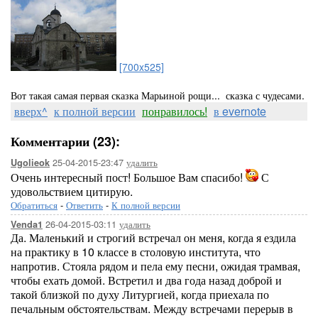
[700x525]
Вот такая самая первая сказка Марьиной рощи... сказка с чудесами.
вверх^
к полной версии
понравилось!
в evernote
Комментарии (23):
25-04-2015-23:47
удалить
Ugolieok
Очень интересный пост! Большое Вам спасибо!
С
удовольствием цитирую.
Обратиться
-
Ответить
-
К полной версии
26-04-2015-03:11
удалить
Venda1
Да. Маленький и строгий встречал он меня, когда я ездила
на практику в 10 классе в столовую института, что
напротив. Стояла рядом и пела ему песни, ожидая трамвая,
чтобы ехать домой. Встретил и два года назад доброй и
такой близкой по духу Литургией, когда приехала по
печальным обстоятельствам. Между встречами перерыв в