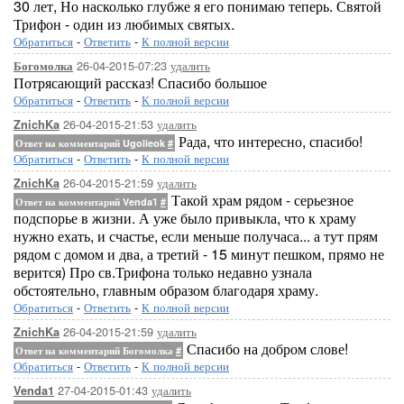
30 лет, Но насколько глубже я его понимаю теперь. Святой
Трифон - один из любимых святых.
Обратиться
-
Ответить
-
К полной версии
26-04-2015-07:23
удалить
Богомолка
Потрясающий рассказ! Спасибо большое
Обратиться
-
Ответить
-
К полной версии
26-04-2015-21:53
удалить
ZnichKa
Рада, что интересно, спасибо!
Ответ на комментарий Ugolieok
#
Обратиться
-
Ответить
-
К полной версии
26-04-2015-21:59
удалить
ZnichKa
Такой храм рядом - серьезное
Ответ на комментарий Venda1
#
подспорье в жизни. А уже было привыкла, что к храму
нужно ехать, и счастье, если меньше получаса... а тут прям
рядом с домом и два, а третий - 15 минут пешком, прямо не
верится) Про св.Трифона только недавно узнала
обстоятельно, главным образом благодаря храму.
Обратиться
-
Ответить
-
К полной версии
26-04-2015-21:59
удалить
ZnichKa
Спасибо на добром слове!
Ответ на комментарий Богомолка
#
Обратиться
-
Ответить
-
К полной версии
27-04-2015-01:43
удалить
Venda1