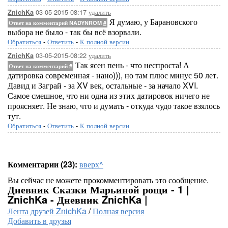
03-05-2015-08:17
удалить
ZnichKa
Я думаю, у Барановского
Ответ на комментарий NADYNROM
#
выбора не было - так бы всё взорвали.
Обратиться
-
Ответить
-
К полной версии
03-05-2015-08:22
удалить
ZnichKa
Так ясен пень - что неспроста! А
Ответ на комментарий
#
датировка современная - нано))), но там плюс минус 50 лет.
Давид и Заграй - за XV век, остальные - за начало XVI.
Самое смешное, что ни одна из этих датировок ничего не
проясняет. Не знаю, что и думать - откуда чудо такое взялось
тут.
Обратиться
-
Ответить
-
К полной версии
Комментарии (23):
вверх^
Вы сейчас не можете прокомментировать это сообщение.
Дневник Сказки Марьиной рощи - 1 |
ZnichKa - Дневник ZnichKa |
Лента друзей ZnichKa
/
Полная версия
Добавить в друзья