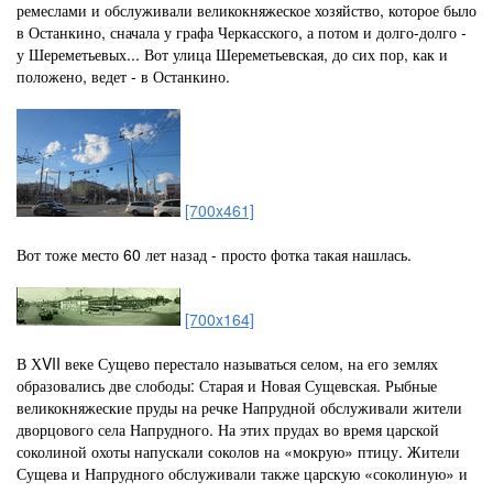
ремеслами и обслуживали великокняжеское хозяйство, которое было
в Останкино, сначала у графа Черкасского, а потом и долго-долго -
у Шереметьевых... Вот улица Шереметьевская, до сих пор, как и
положено, ведет - в Останкино.
[700x461]
Вот тоже место 60 лет назад - просто фотка такая нашлась.
[700x164]
В ХVII веке Сущево перестало называться селом, на его землях
образовались две слободы: Старая и Новая Сущевская. Рыбные
великокняжеские пруды на речке Напрудной обслуживали жители
дворцового села Напрудного. На этих прудах во время царской
соколиной охоты напускали соколов на «мокрую» птицу. Жители
Сущева и Напрудного обслуживали также царскую «соколиную» и