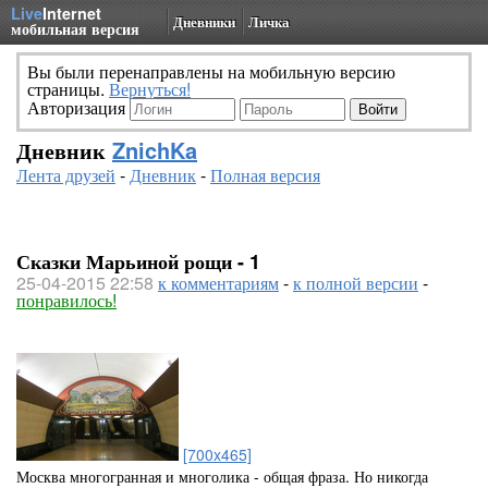
Live
Internet
Дневники
Личка
мобильная версия
Вы были перенаправлены на мобильную версию
страницы.
Вернуться!
Авторизация
Дневник
ZnichKa
Лента друзей
-
Дневник
-
Полная версия
Сказки Марьиной рощи - 1
25-04-2015 22:58
к комментариям
-
к полной версии
-
понравилось!
[700x465]
Москва многогранная и многолика - общая фраза. Но никогда