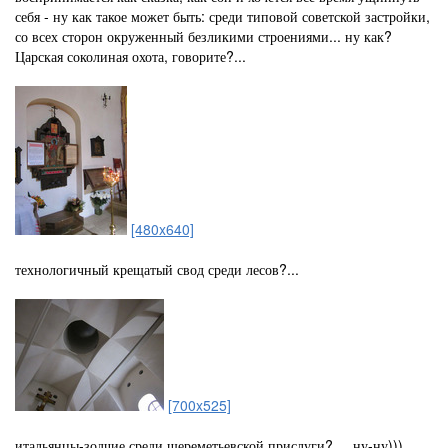
себя - ну как такое может быть: среди типовой советской застройки,
со всех сторон окруженный безликими строениями... ну как?
Царская соколиная охота, говорите?...
[480x640]
технологичный крещатый свод среди лесов?...
[700x525]
итальянцы-зодчие среди шереметьевской прислуги? ... ну-ну)))