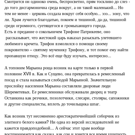
Смотрится он одиноко очень, беспросветно, прям тоскливо до слез -
до того дисгармонична среда вокруг, а он такой маленький... Но
тем не менее - церковь создала вокруг себя особую... эээ... зону, что
ли. Храм лучится благодатью, покоем и тишиной, да-да, тишиной
среди огромного, суетящегося и громыхающего города.
Есть и предание о сокольничем Трифоне Патрикееве, оно
рассказывает, что жестокий царь наказал разыскать улетевшего
любимого кречета. Трифон взмолился о помощи своему
покровителю – святому мученику Трифону, и тот помог ему найти
пропавшую птицу. Это всё еще буду изучать, интересно...
А топоним Марьина роща возник на карте только в первой
половине XVII в. Как и Сущево, она превратилась в ремесленный
посад и стала называться слободой Марьиной. Значительную
прослойку населения Марьина составляли дворовые люди
Шереметевых. Ее ремесленники обслуживали дворец и театр
Останкина как резчики, позолотчики, слесари, столяры, сапожники
и другие специалисты, вплоть до точильщика шпаг.
Как возник тут несомненно аристократичнейший соборчик из
элитного белого камня? Ни одна из версий исследователей не
кажется правдоподобной... А сейчас этот храм вообще
воспринимается как сказка, как сон и хочется все время ущипнуть