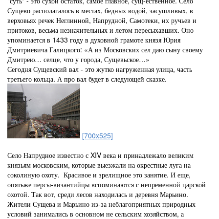
"суть" - это сухой остаток, самое главное, сущ-ественное. Село
Сущево располагалось в местах, бедных водой, засушливых, в
верховьях речек Неглинной, Напрудной, Самотеки, их ручьев и
притоков, весьма незначительных и летом пересыхавших. Оно
упоминается в 1433 году в духовной грамоте князя Юрия
Дмитриевича Галицкого: «А из Московских сел даю сыну своему
Дмитрею… селце, что у города, Сущевьское…»
Сегодня Сущевский вал - это жутко нагруженная улица, часть
третьего кольца. А про вал будет в следующей сказке.
[700x525]
Село Напрудное известно с XIV века и принадлежало великим
князьям московским, которые выезжали на окрестные луга на
соколиную охоту. Красивое и зрелищное это занятие. И еще,
опятьже персы-византийцы вспоминаются с непременной царской
охотой. Так вот, среди лесов находилась и деревня Марьино.
Жители Сущева и Марьино из-за неблагоприятных природных
условий занимались в основном не сельским хозяйством, а