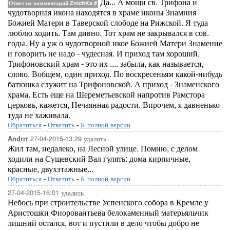
Да... А мощи св. Трифона и
Ответ на комментарий ZnichKa
#
чудотворная икона находятся в храме иконы Знамния
Божией Матери в Таверской слободе на Рижской. Я туда
люблю ходить. Там дивно. Тот храм не закрывался в сов.
годы. Ну а уж о чудотворной икое Божией Матери Знамение
и говорить не надо - чудесная. И приход там хороший.
Трифоновский храм - это их .... забыла, как называется,
слово. Вобщем, один приход. По воскресеньям какой-нибудь
батюшка служит на Трифоновской. А приход - Знаменского
храма. Есть еще на Шереметьевской напротив Рамстора
церковь, кажется, Нечаянная радости. Впрочем, я давненько
туда не хаживала.
Обратиться
-
Ответить
-
К полной версии
27-04-2015-13:29
удалить
Andrrr
Жил там, недалеко, на Лесной улице. Помню, с делом
ходили на Сущевский Вал гулять: дома кирпичные,
красные, двухэтажные...
Обратиться
-
Ответить
-
К полной версии
27-04-2015-16:01
удалить
Небось при строительстве Успенского собора в Кремле у
Аристошки Фиоровантьева белокаменный матерьяльчик
лишний остался, вот и пустили в дело чтобы добро не