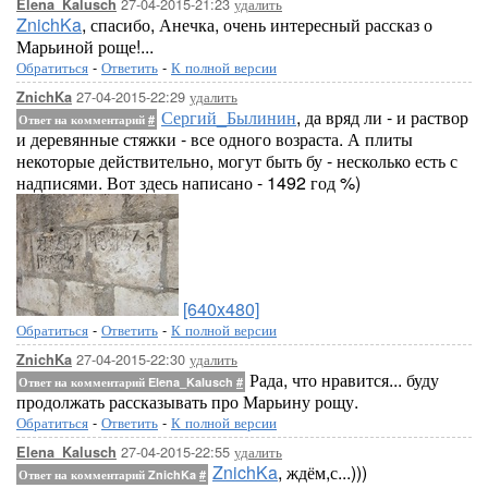
27-04-2015-21:23
удалить
Elena_Kalusch
ZnichKa
, спасибо, Анечка, очень интересный рассказ о
Марьиной роще!...
Обратиться
-
Ответить
-
К полной версии
27-04-2015-22:29
удалить
ZnichKa
Сергий_Былинин
, да вряд ли - и раствор
Ответ на комментарий
#
и деревянные стяжки - все одного возраста. А плиты
некоторые действительно, могут быть бу - несколько есть с
надписями. Вот здесь написано - 1492 год %)
[640x480]
Обратиться
-
Ответить
-
К полной версии
27-04-2015-22:30
удалить
ZnichKa
Рада, что нравится... буду
Ответ на комментарий Elena_Kalusch
#
продолжать рассказывать про Марьину рощу.
Обратиться
-
Ответить
-
К полной версии
27-04-2015-22:55
удалить
Elena_Kalusch
ZnichKa
, ждём,с...)))
Ответ на комментарий ZnichKa
#