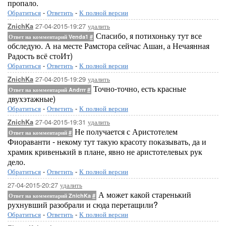
пропало.
Обратиться
-
Ответить
-
К полной версии
27-04-2015-19:27
удалить
ZnichKa
Спасибо, я потихоньку тут все
Ответ на комментарий Venda1
#
обследую. А на месте Рамстора сейчас Ашан, а Нечаянная
Радость всё стоИт)
Обратиться
-
Ответить
-
К полной версии
27-04-2015-19:29
удалить
ZnichKa
Точно-точно, есть красные
Ответ на комментарий Andrrr
#
двухэтажные)
Обратиться
-
Ответить
-
К полной версии
27-04-2015-19:31
удалить
ZnichKa
Не получается с Аристотелем
Ответ на комментарий
#
Фиораванти - некому тут такую красоту показывать, да и
храмик кривенький в плане, явно не аристотелевых рук
дело.
Обратиться
-
Ответить
-
К полной версии
27-04-2015-20:27
удалить
А может какой старенький
Ответ на комментарий ZnichKa
#
рухнувший разобрали и сюда перетащили?
Обратиться
-
Ответить
-
К полной версии