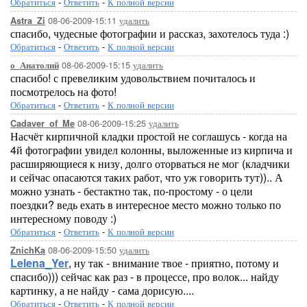
Обратиться
-
Ответить
-
К полной версии
08-06-2009-15:11
удалить
Astra_Zi
спасибо, чудесные фотографии и рассказ, захотелось туда :)
Обратиться
-
Ответить
-
К полной версии
08-06-2009-15:15
удалить
о_Анатолий
спасибо! с превеликим удовольствием почиталось и
посмотрелось на фото!
Обратиться
-
Ответить
-
К полной версии
08-06-2009-15:25
удалить
Cadaver_of_Me
Насчёт кирпичной кладки простой не соглашусь - когда на
4й фотографии увидел колонны, выложенные из кирпича и
расширяющиеся к низу, долго оторваться не мог (кладчики
и сейчас опасаются таких работ, что уж говорить тут)).. А
можно узнать - бестактно так, по-простому - о цели
поездки? ведь ехать в интересное место можно только по
интересному поводу :)
Обратиться
-
Ответить
-
К полной версии
08-06-2009-15:50
удалить
ZnichKa
Lelena_Yer
, ну так - внимание твое - приятно, потому и
спасибо))) сейчас как раз - в процессе, про волок... найду
картинку, а не найду - сама дорисую....
Обратиться
-
Ответить
-
К полной версии