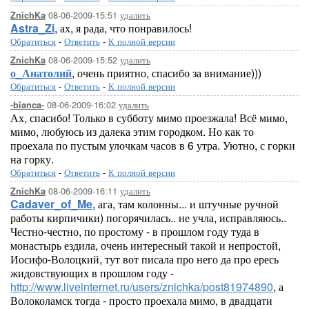
08-06-2009-15:51
удалить
ZnichKa
Astra_Zi
, ах, я рада, что понравилось!
Обратиться
-
Ответить
-
К полной версии
08-06-2009-15:52
удалить
ZnichKa
о_Анатолий
, очень приятно, спасибо за внимание)))
Обратиться
-
Ответить
-
К полной версии
08-06-2009-16:02
удалить
-bianca-
Ах, спасибо! Только в субботу мимо проезжала! Всё мимо,
мимо, любуюсь из далека этим городком. Но как то
проехала по пустым улочкам часов в 6 утра. Уютно, с горки
на горку.
Обратиться
-
Ответить
-
К полной версии
08-06-2009-16:11
удалить
ZnichKa
Cadaver_of_Me
, ага, там колонны... и штучные ручной
работы кирпичики) погорячилась.. не учла, исправляюсь..
Честно-честно, по простому - в прошлом году туда в
монастырь ездила, очень интересный такой и непростой,
Иосифо-Волоцкий, тут вот писала про него да про ересь
жидовствующих в прошлом году -
http://www.liveinternet.ru/users/znichka/post81974890
, а
Волоколамск тогда - просто проехала мимо, в двадцати