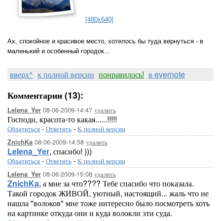
[480x640]
Ах, спокойное и красивое место, хотелось бы туда вернуться - в
маленький и особенный городок...
вверх^
к полной версии
понравилось!
в evernote
Комментарии (13):
08-06-2009-14:47
удалить
Lelena_Yer
Господи, красота-то какая......!!!!!
Обратиться
-
Ответить
-
К полной версии
08-06-2009-14:58
удалить
ZnichKa
Lelena_Yer
, спасибо! )))
Обратиться
-
Ответить
-
К полной версии
08-06-2009-15:08
удалить
Lelena_Yer
ZnichKa
, а мне за что???? Тебе спасибо что показала.
Такой городок ЖИВОЙ, уютный, настоящий... жаль что не
нашла "волоков" мне тоже интересно было посмотреть хоть
на картинке откуда они и куда волокли эти суда.