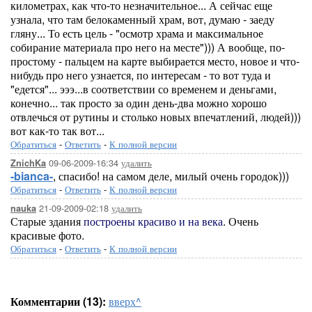
километрах, как что-то незначительное... А сейчас еще
узнала, что там белокаменный храм, вот, думаю - заеду
гляну... То есть цель - "осмотр храма и максимальное
собирание материала про него на месте"))) А вообще, по-
простому - пальцем на карте выбирается место, новое и что-
нибудь про него узнается, по интересам - то вот туда и
"едется"... эээ...в соответствии со временем и деньгами,
конечно... так просто за один день-два можно хорошо
отвлечься от рутины и столько новых впечатлений, людей)))
вот как-то так вот...
Обратиться
-
Ответить
-
К полной версии
09-06-2009-16:34
удалить
ZnichKa
-bianca-
, спасибо! на самом деле, милый очень городок)))
Обратиться
-
Ответить
-
К полной версии
21-09-2009-02:18
удалить
nauka
Старые здания
построены красиво и на века
. Очень
красивые фото.
Обратиться
-
Ответить
-
К полной версии
Комментарии (13):
вверх^