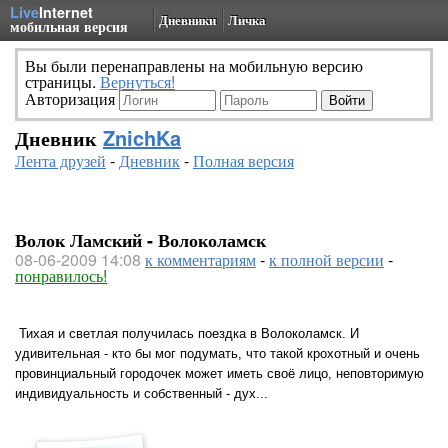
Live
Internet
Дневники
Личка
мобильная версия
Вы были перенаправлены на мобильную версию
страницы.
Вернуться!
Авторизация
Дневник
ZnichKa
Лента друзей
-
Дневник
-
Полная версия
Волок Ламский - Волоколамск
08-06-2009 14:08
к комментариям
-
к полной версии
-
понравилось!
Тихая и светлая получилась поездка в Волоколамск. И
удивительная - кто бы мог подумать, что такой крохотный и очень
провинциальный городочек может иметь своё лицо, неповторимую
индивидуальность и собственный - дух...