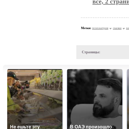
всё, 2 стран
Метки:
психиатрия
сказки
n
Страницы:
Не ешьте эту
В ОАЭ произошло