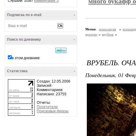
много букафф о
Слушали: 10387
Комментарии: 0
Подписка по e-mail
-
Метки:
психология
психиат
архетип
врубель
Поиск по дневнику
-
в этом дневнике
ВРУБЕЛЬ. ОЧ
Статистика
-
Понедельник, 01 Февр
Создан: 12.05.2006
Записей:
Комментариев:
Написано: 23755
Отчеты:
Посетители
Поисковые фразы