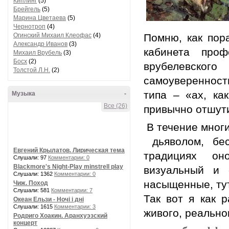
Киплинг
(5)
Брейгель
(5)
Марина Цветаева
(5)
Чернотроп
(4)
Огинский Михаил Клеофас
(4)
Помню, как пор
Александр Иванов
(3)
кабинета проф
Михаил Врубель
(3)
Босх
(2)
врубелевского
Толстой Л.Н.
(2)
самоуверенност
типа – «ах, ка
Музыка
-
Все (26)
привычно отшути
В течение мног
дьяволом, бес
Евгений Крылатов. Лирическая тема
традициях он
Слушали: 97
Комментарии: 0
Blackmore's Night-Play minstrell play
визуальный и 
Слушали: 1362
Комментарии: 0
насыщенные, ту
Чиж. Поход
Слушали: 581
Комментарии: 7
Так вот я как 
Океан Ельзи - Ночі і дні
Слушали: 1615
Комментарии: 3
живого, реальн
Родриго Хоакин. Аранхуэзский
концерт