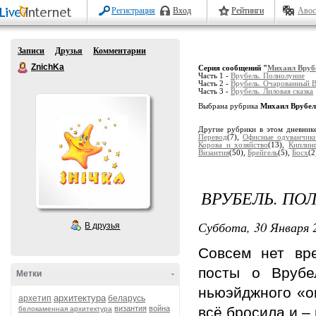
Регистрация
Вход
Рейтинги
Авос
Записи
Друзья
Комментарии
ZnichKa
Серия сообщений "
Михаил Вруб
Часть 1 -
Врубель. Полнолуние
Часть 2 -
Врубель. Очарованный В
Часть 3 -
Врубель. Лиловая сказка
Выбрана рубрика
Михаил Врубел
Другие рубрики в этом дневник
Перевод
(7),
Офисные одуванчик
Корова и хозяйство
(13),
Киплин
Византия
(50),
Брейгель
(5),
Босх
(2
ВРУБЕЛЬ. ПО
Суббота, 30 Января 2
В друзья
Совсем нет вр
посты о Врубе
Метки
-
ньюэйджного «он
архитектура
архетип
беларусь
византия
война
всё бросила и –
белокаменная архитектура