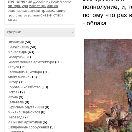
впечатления
история
дороги
кино
полнолуние, и, 
литература
москва
монастырь
православие
офисные одуванчики
потому что раз 
сказки
стихи
пространство
религия
таруса
- облака.
Рубрики
-
Византия
(50)
Кинокритика
(50)
Монастырь
(43)
Беларусь
(31)
Белокаменная архитектура
(30)
Таруса
(25)
Каппадокия, Ихлара
(20)
Апокалипсис
(16)
Питер
(15)
Корова и хозяйство
(13)
Псков
(12)
Икона
(9)
Калевала
(8)
Офисные одуванчики
(8)
Михаил Лермонтов
(8)
Перевод
(7)
Из жизни архетипов
(6)
Священные сооружения
(5)