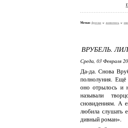
Метки:
фрески
живопись
ик
ВРУБЕЛЬ. ЛИ
Среда, 03 Февраля 20
Да-да. Снова Вру
полнолуния. Ещё 
оно отрылось и 
называли твор
сновидениям. А е
любила слушать е
дивный роман».