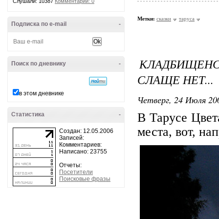
Слушали: 10387
Комментарии: 0
Метки:
сказки
таруса
Подписка по e-mail
-
КЛАДБИЩЕН
Поиск по дневнику
-
СЛАЩЕ НЕТ...
в этом дневнике
Четверг, 24 Июля 200
В Тарусе Цвет
Статистика
-
места, вот, на
Создан: 12.05.2006
Записей:
Комментариев:
Написано: 23755
Отчеты:
Посетители
Поисковые фразы