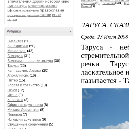
впечатления
история
дороги
кино
архетипов
(6),
Византия
(50),
Бре
литература
москва
монастырь
Иванов
(3)
православие
офисные одуванчики
сказки
стихи
пространство
религия
таруса
ТАРУСА. СКАЗ
Рубрики
-
Среда, 23 Июля 2008 
Византия
(50)
Таруса - не
Кинокритика
(50)
Монастырь
(43)
стремительной
Беларусь
(31)
Белокаменная архитектура
(30)
речки Тарус
Таруса
(25)
ласкательное 
Каппадокия, Ихлара
(20)
Апокалипсис
(16)
называется - Т
Питер
(15)
Корова и хозяйство
(13)
Псков
(12)
Икона
(9)
Калевала
(8)
Офисные одуванчики
(8)
Михаил Лермонтов
(8)
Перевод
(7)
Из жизни архетипов
(6)
Священные сооружения
(5)