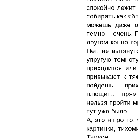
спокойно лежит
собирать как яб
можешь даже от
темно – очень. 
другом конце го
Нет, не вытянут
упругую темноту
приходится или
привыкают к тя
пойдёшь – прих
плющит… прям 
нельзя пройти м
тут уже было.
А, это я про то
картинки, тихом
Тарусе.