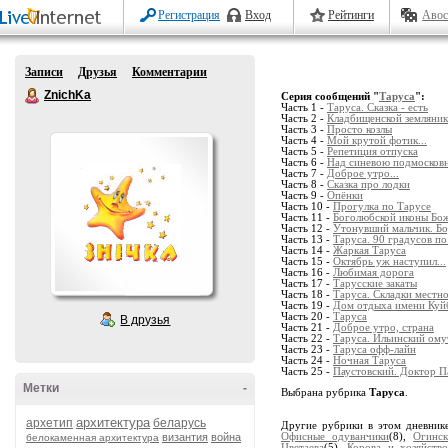
Регистрация
Вход
Рейтинги
Авос
Записи
Друзья
Комментарии
ZnichKa
Серия сообщений "
Таруса
":
Часть 1 -
Таруса. Сказка - есть
Часть 2 -
Кладбищенской земляники
Часть 3 -
Просто козлы
Часть 4 -
Мой крутой фотик...
Часть 5 -
Репетиция отпуска
Часть 6 -
Над синевою подмосковн
Часть 7 -
Доброе утро...
Часть 8 -
Сказка про лодки
Часть 9 -
Опёнки
Часть 10 -
Прогулка по Тарусе
Часть 11 -
Боголюбской иконы Бо
Часть 12 -
Утонувший мальчик. Б
Часть 13 -
Таруса. 90 градусов п
Часть 14 -
Жаркая Таруса
Часть 15 -
Октябрь уж наступил...
Часть 16 -
Любимая дорога
Часть 17 -
Тарусские закаты
Часть 18 -
Таруса. Складки местн
Часть 19 -
Дом отдыха имени Куй
Часть 20 -
Таруса
В друзья
Часть 21 -
Доброе утро, страна
Часть 22 -
Таруса. Ильинский ому
Часть 23 -
Таруса офф-лайн
Часть 24 -
Ночная Таруса
Часть 25 -
Паустовский. Доктор П
Метки
-
Выбрана рубрика
Таруса
.
архитектура
архетип
беларусь
Другие рубрики в этом дневник
византия
война
Офисные одуванчики
(8),
Огинс
белокаменная архитектура
Цветаева
(5),
Корова и хозяйств