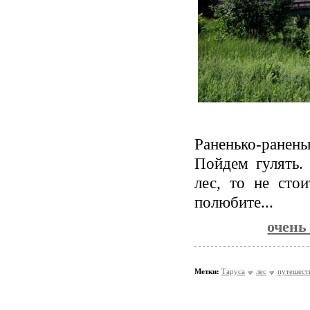
Раненько-ране
Пойдем гулять.
лес, то не сто
полюбите...
очень
Метки:
Таруса
лес
путешест