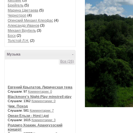
Киплинг
(5)
Брейгель
(5)
Марина Цветаева
(5)
Чернотроп
(4)
Огинский Михаил Клеофас
(4)
Александр Иванов
(3)
Михаил Врубель
(3)
Босх
(2)
Толстой Л.Н.
(2)
Музыка
-
Все (26)
Евгений Крылатов. Лирическая тема
Слушали: 97
Комментарии: 0
Blackmore's Night-Play minstrell play
Слушали: 1362
Комментарии: 0
Чиж. Поход
Слушали: 581
Комментарии: 7
Океан Ельзи - Ночі і дні
Слушали: 1615
Комментарии: 3
Родриго Хоакин. Аранхуэзский
концерт