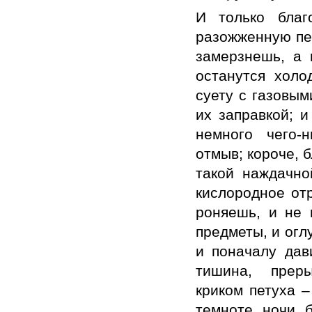
И только бла
разожженную печ
замерзнешь, а 
останутся хол
суету с газовым
их заправкой; и
немного чего-н
отмыв; короче, 
такой наждачно
кислородное от
роняешь, и не 
предметы, и огл
и поначалу дав
тишина, преры
криком петуха –
темноте ночи б