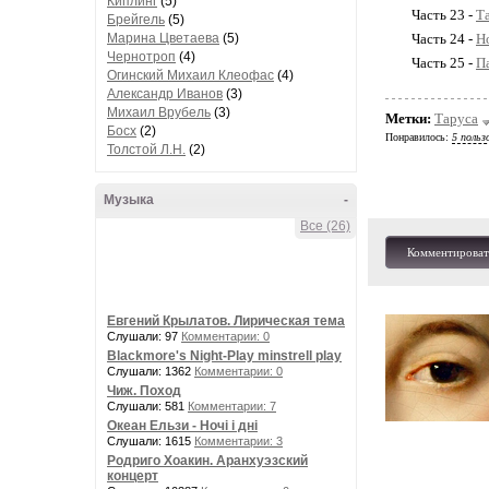
Киплинг
(5)
Часть 23 -
Т
Брейгель
(5)
Марина Цветаева
(5)
Часть 24 -
Н
Чернотроп
(4)
Часть 25 -
П
Огинский Михаил Клеофас
(4)
Александр Иванов
(3)
Михаил Врубель
(3)
Метки:
Таруса
Босх
(2)
Понравилось:
5 польз
Толстой Л.Н.
(2)
Музыка
-
Все (26)
Комментироват
Евгений Крылатов. Лирическая тема
Слушали: 97
Комментарии: 0
Blackmore's Night-Play minstrell play
Слушали: 1362
Комментарии: 0
Чиж. Поход
Слушали: 581
Комментарии: 7
Океан Ельзи - Ночі і дні
Слушали: 1615
Комментарии: 3
Родриго Хоакин. Аранхуэзский
концерт