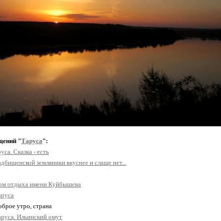
щений "
Таруса
":
уса. Сказка - есть
дбищенской земляники вкуснее и слаще нет...
ом отдыха имени Куйбышева
аруса
оброе утро, страна
аруса. Ильинский омут