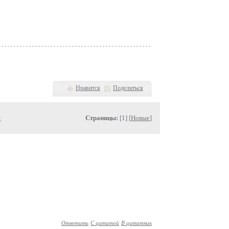
Нравится
Поделиться
»
Страницы:
[1] [
Новые
]
Ответить
С цитатой
В цитатник