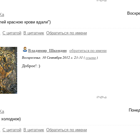
Воскре
Ka
плей красною крови вдали")
ь
С цитатой
В цитатник
Обратиться по имени
Владимир_Шкондин
обратиться по имени
Воскресенье, 30 Сентября 2012 г. 23:31 (
ссылка
)
Доброе! :)
Понед
Ka
 холодное)
ь
С цитатой
В цитатник
Обратиться по имени