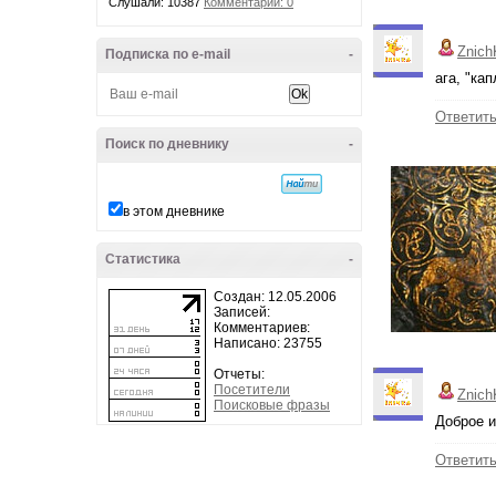
Слушали: 10387
Комментарии: 0
Znich
Подписка по e-mail
-
ага, "ка
Ответит
Поиск по дневнику
-
в этом дневнике
Статистика
-
Создан: 12.05.2006
Записей:
Комментариев:
Написано: 23755
Отчеты:
Посетители
Znich
Поисковые фразы
Доброе и
Ответит