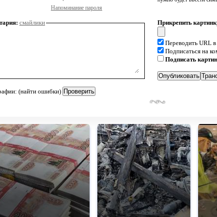
Напоминание пароля
тария:
смайлики
Прикрепить картинк
Переводить URL в
Подписаться на к
Подписать карти
рафии: (найти ошибки)