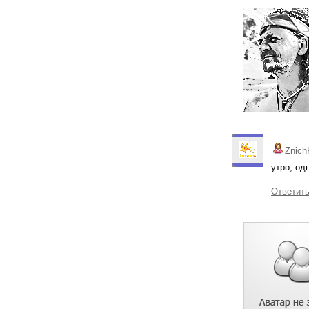
Znich
утро, од
Ответит