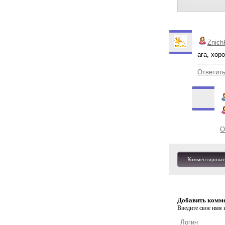
Znich
ага, хор
Ответит
О
Комментироват
Добавить комм
Введите свое имя и