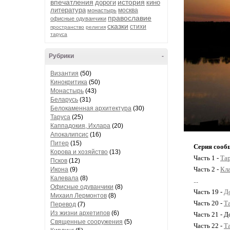
впечатления
история
дороги
кино
литература
москва
монастырь
православие
офисные одуванчики
сказки
стихи
пространство
религия
таруса
Рубрики
-
Византия
(50)
Кинокритика
(50)
Монастырь
(43)
Беларусь
(31)
Белокаменная архитектура
(30)
Таруса
(25)
Каппадокия, Ихлара
(20)
Апокалипсис
(16)
Питер
(15)
Серия сооб
Корова и хозяйство
(13)
Часть 1 -
Тар
Псков
(12)
Часть 2 -
Кла
Икона
(9)
Калевала
(8)
...
Офисные одуванчики
(8)
Часть 19 -
Д
Михаил Лермонтов
(8)
Часть 20 -
Т
Перевод
(7)
Из жизни архетипов
(6)
Часть 21 - Д
Священные сооружения
(5)
Часть 22 -
Т