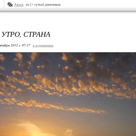
Авось
из (+ сутки) дневников
 УТРО, СТРАНА
нтября 2012 г. 07:17
+ в цитатник