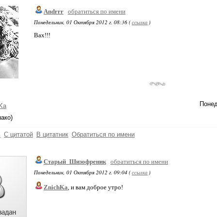
Andrrr
обратиться по имени
Понедельник, 01 Октября 2012 г. 08:36 (
ссылка
)
Вах!!!
Понед
Ka
нако)
ь
С цитатой
В цитатник
Обратиться по имени
Старый_Шизофреник
обратиться по имени
Понедельник, 01 Октября 2012 г. 09:04 (
ссылка
)
ZnichKa
, и вам доброе утро!