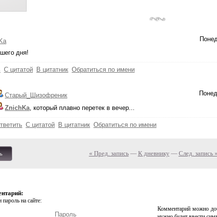
Понед
Ka
ошего дня!
ь
С цитатой
В цитатник
Обратиться по имени
Понед
Старый_Шизофреник
ZnichKa
, который плавно перетек в вечер...
тветить
С цитатой
В цитатник
Обратиться по имени
« Пред. запись
—
К дневнику
—
След. запись 
ь
ентарий:
 пароль на сайте:
Комментарий можно доб
нужно будет ввести сим