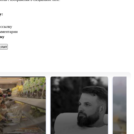
у:
 ссылку
омментарии
нку