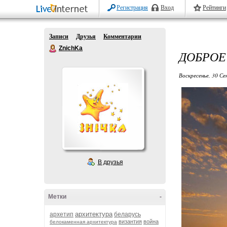
Регистрация
Вход
Рейтинги
Записи
Друзья
Комментарии
ZnichKa
ДОБРОЕ
Воскресенье, 30 Се
В друзья
Метки
-
архитектура
архетип
беларусь
византия
война
белокаменная архитектура