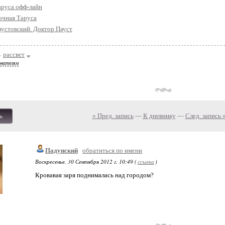
аруса офф-лайн
очная Таруса
аустовский. Доктор Пауст
рассвет
ователям
« Пред. запись
—
К дневнику
—
След. запись 
ь
Падунский
обратиться по имени
Воскресенье, 30 Сентября 2012 г. 10:49 (
ссылка
)
Кровавая заря поднималась над городом?