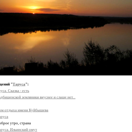
щений "
Таруса
":
уса. Сказка - есть
дбищенской земляники вкуснее и слаще нет...
ом отдыха имени Куйбышева
аруса
оброе утро, страна
аруса. Ильинский омут