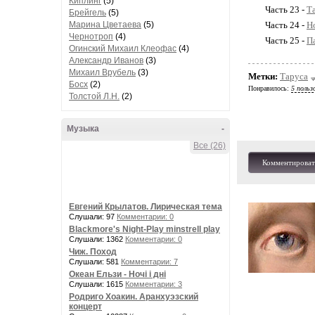
Киплинг
(5)
Часть 23 -
Т
Брейгель
(5)
Марина Цветаева
(5)
Часть 24 -
Н
Чернотроп
(4)
Часть 25 -
П
Огинский Михаил Клеофас
(4)
Александр Иванов
(3)
Михаил Врубель
(3)
Метки:
Таруса
Босх
(2)
Понравилось:
5 польз
Толстой Л.Н.
(2)
Музыка
-
Все (26)
Комментироват
Евгений Крылатов. Лирическая тема
Слушали: 97
Комментарии: 0
Blackmore's Night-Play minstrell play
Слушали: 1362
Комментарии: 0
Чиж. Поход
Слушали: 581
Комментарии: 7
Океан Ельзи - Ночі і дні
Слушали: 1615
Комментарии: 3
Родриго Хоакин. Аранхуэзский
концерт