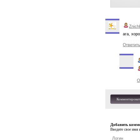
Znich
ага, хор
Ответит
О
Комментироват
Добавить комм
Введите свое имя и