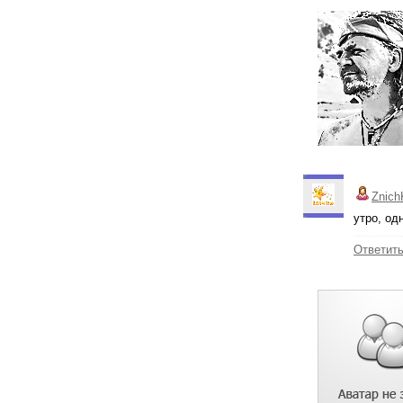
Znich
утро, од
Ответит