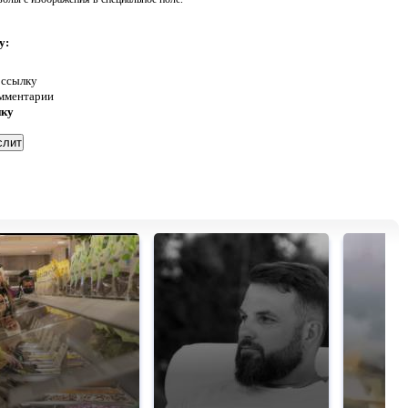
у:
 ссылку
омментарии
нку