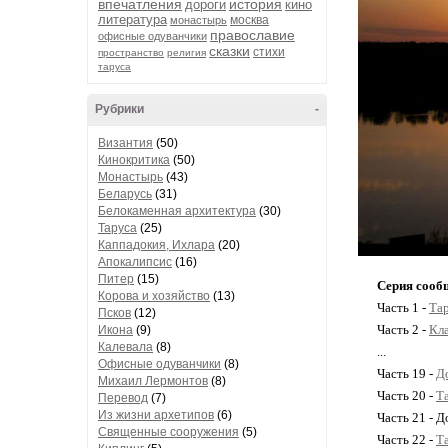
впечатления
история
дороги
кино
литература
москва
монастырь
православие
офисные одуванчики
сказки
стихи
пространство
религия
таруса
Рубрики
-
Византия
(50)
Кинокритика
(50)
Монастырь
(43)
Беларусь
(31)
Белокаменная архитектура
(30)
Таруса
(25)
Каппадокия, Ихлара
(20)
Апокалипсис
(16)
Питер
(15)
Серия сооб
Корова и хозяйство
(13)
Часть 1 -
Тар
Псков
(12)
Часть 2 -
Кла
Икона
(9)
Калевала
(8)
...
Офисные одуванчики
(8)
Часть 19 -
Д
Михаил Лермонтов
(8)
Часть 20 -
Т
Перевод
(7)
Из жизни архетипов
(6)
Часть 21 - Д
Священные сооружения
(5)
Часть 22 -
Т