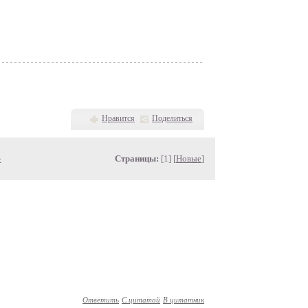
Нравится
Поделиться
»
Страницы:
[1] [
Новые
]
Ответить
С цитатой
В цитатник