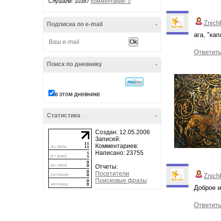
Слушали: 10387
Комментарии: 0
Znich
Подписка по e-mail
-
ага, "ка
Ответит
Поиск по дневнику
-
в этом дневнике
Статистика
-
Создан: 12.05.2006
Записей:
Комментариев:
Написано: 23755
Отчеты:
Посетители
Znich
Поисковые фразы
Доброе и
Ответит