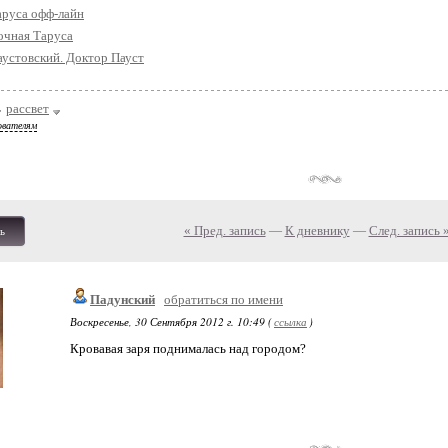
аруса офф-лайн
очная Таруса
аустовский. Доктор Пауст
рассвет
ователям
« Пред. запись
—
К дневнику
—
След. запись 
ь
Падунский
обратиться по имени
Воскресенье, 30 Сентября 2012 г. 10:49 (
ссылка
)
Кровавая заря поднималась над городом?