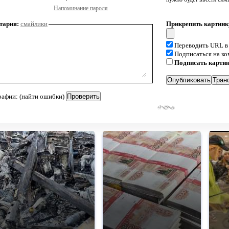
Напоминание пароля
тария:
смайлики
Прикрепить картинк
Переводить URL в
Подписаться на к
Подписать карти
рафии: (найти ошибки)