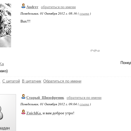
Andrrr
обратиться по имени
Понедельник, 01 Октября 2012 г. 08:36 (
ссылка
)
Вах!!!
Понед
Ka
нако)
ь
С цитатой
В цитатник
Обратиться по имени
Старый_Шизофреник
обратиться по имени
Понедельник, 01 Октября 2012 г. 09:04 (
ссылка
)
ZnichKa
, и вам доброе утро!