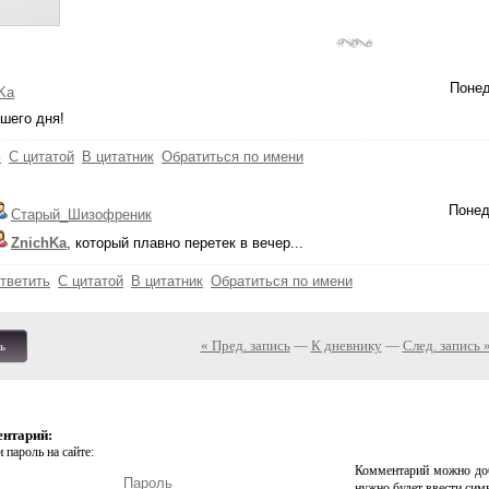
Понед
Ka
ошего дня!
ь
С цитатой
В цитатник
Обратиться по имени
Понед
Старый_Шизофреник
ZnichKa
, который плавно перетек в вечер...
тветить
С цитатой
В цитатник
Обратиться по имени
« Пред. запись
—
К дневнику
—
След. запись 
ь
ентарий:
 пароль на сайте:
Комментарий можно доб
нужно будет ввести сим