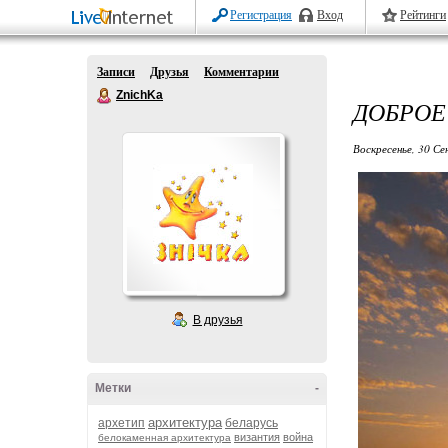
Регистрация
Вход
Рейтинги
Записи
Друзья
Комментарии
ZnichKa
ДОБРОЕ
Воскресенье, 30 Се
В друзья
Метки
-
архитектура
архетип
беларусь
византия
война
белокаменная архитектура