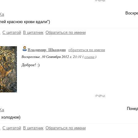
Воскре
Ka
плей красною крови вдали")
ь
С цитатой
В цитатник
Обратиться по имени
Владимир_Шкондин
обратиться по имени
Воскресенье, 30 Сентября 2012 г. 23:31 (
ссылка
)
Доброе! :)
Понед
Ka
 холодное)
ь
С цитатой
В цитатник
Обратиться по имени