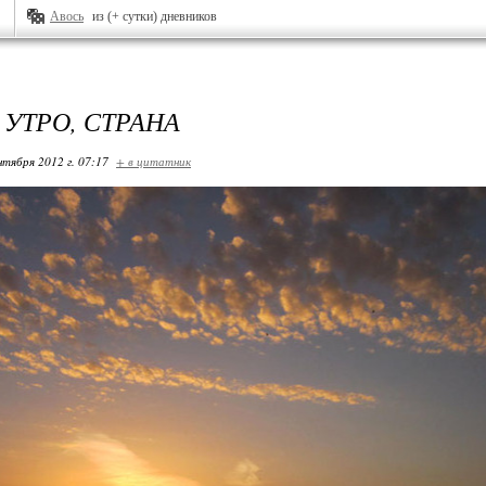
Авось
из (+ сутки) дневников
 УТРО, СТРАНА
нтября 2012 г. 07:17
+ в цитатник