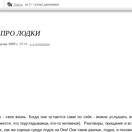
Авось
из (+ сутки) дневников
 ПРО ЛОДКИ
густа 2009 г. 15:33
+ в цитатник
 - своя жизнь. Когда они остаются сами по себе - можно услышать их
жется, что подглядываешь что-то интимное). Разговоры, прощания и вст
х, как же хорошо среди лодок на Оке! Они такие разные, лодки, и похожи