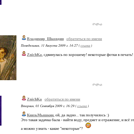
Владимир_Шкондин
обратиться по имени
Понедельник, 31 Августа 2009 г. 14:27 (
ссылка
)
ZnichKa
, сдвинулась по хорошему! некоторые фотки в печать!
ZnichKa
обратиться по имени
Вторник, 01 Сентября 2009 г. 16:29 (
ссылка
)
КнязьМышкин
, ой, да ладно... так получилось :)
Это такая задачка была - найти воду, предмет и отражение, и всё эт
а можно узнать - какие "некоторые"?