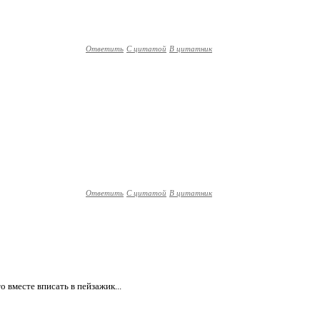
Ответить
С цитатой
В цитатник
Ответить
С цитатой
В цитатник
о вместе вписать в пейзажик...