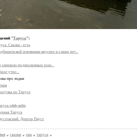
щений "
Таруса
":
уса. Сказка - есть
дбищенской земляники вкуснее и слаще нет...
 синевою подмосковных рощ...
рое утро...
азка про лодки
ёнки
рогулка по Тарусе
аруса офф-лайн
очная Таруса
аустовский. Доктор Пауст
фия
сказки
ока
таруса