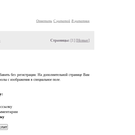
Ответить
С цитатой
В цитатник
»
Страницы:
[1] [
Новые
]
авить без регистрации. На дополнительной странице Вам
волы с изображения в специальное поле.
у:
 ссылку
омментарии
нку