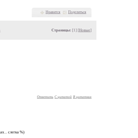
Нравится
Поделиться
»
Страницы:
[1] [
Новые
]
Ответить
С цитатой
В цитатник
ах... слегка %)