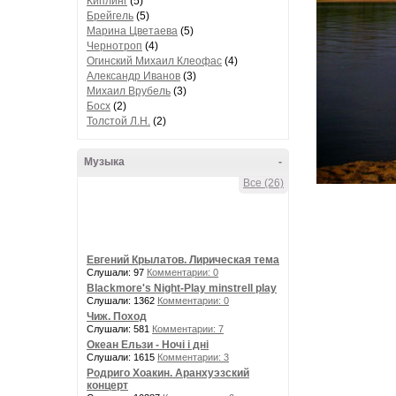
Киплинг
(5)
Брейгель
(5)
Марина Цветаева
(5)
Чернотроп
(4)
Огинский Михаил Клеофас
(4)
Александр Иванов
(3)
Михаил Врубель
(3)
Босх
(2)
Толстой Л.Н.
(2)
Музыка
-
Все (26)
Евгений Крылатов. Лирическая тема
Слушали: 97
Комментарии: 0
Blackmore's Night-Play minstrell play
Слушали: 1362
Комментарии: 0
Чиж. Поход
Слушали: 581
Комментарии: 7
Океан Ельзи - Ночі і дні
Слушали: 1615
Комментарии: 3
Родриго Хоакин. Аранхуэзский
концерт