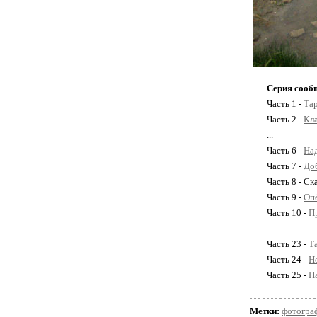
Серия сооб
Часть 1 -
Тар
Часть 2 -
Кла
...
Часть 6 -
Над
Часть 7 -
Доб
Часть 8 - Ск
Часть 9 -
Оп
Часть 10 -
П
...
Часть 23 -
Т
Часть 24 -
Н
Часть 25 -
П
Метки:
фотогра