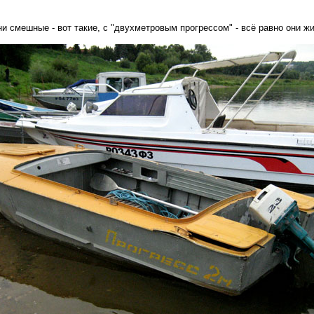
ни смешные - вот такие, с "двухметровым прогрессом" - всё равно они жи