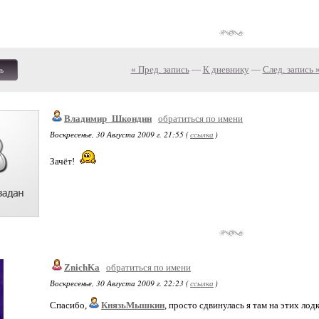
« Пред. запись
—
К дневнику
—
След. запись 
ь
Владимир_Шкондин
обратиться по имени
Воскресенье, 30 Августа 2009 г. 21:55 (
ссылка
)
Зачёт!
ZnichKa
обратиться по имени
Воскресенье, 30 Августа 2009 г. 22:23 (
ссылка
)
Спасибо,
КнязьМышкин
, просто сдвинулась я там на этих лодк