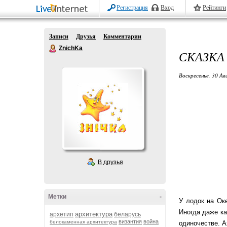
Регистрация
Вход
Рейтинги
Записи
Друзья
Комментарии
ZnichKa
СКАЗКА
Воскресенье, 30 Ав
В друзья
Метки
-
У лодок на Оке
Иногда даже ка
архитектура
архетип
беларусь
византия
война
белокаменная архитектура
одиночестве. А