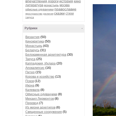
впечатления
история
дороги
кино
литература
москва
монастырь
православие
офисные одуванчики
сказки
стихи
пространство
религия
таруса
Рубрики
-
Византия
(50)
Кинокритика
(50)
Монастырь
(43)
Беларусь
(31)
Белокаменная архитектура
(30)
Таруса
(25)
Каппадокия, Ихлара
(20)
Апокалипсис
(16)
Питер
(15)
Корова и хозяйство
(13)
Псков
(12)
Икона
(9)
Калевала
(8)
Офисные одуванчики
(8)
Михаил Лермонтов
(8)
Перевод
(7)
Из жизни архетипов
(6)
Священные сооружения
(5)