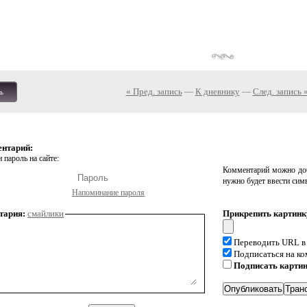
« Пред. запись
—
К дневнику
—
След. запись 
ь
ентарий:
 пароль на сайте:
Комментарий можно доб
нужно будет ввести сим
Напоминание пароля
тария:
смайлики
Прикрепить картинк
Переводить URL в
Подписаться на к
Подписать карти