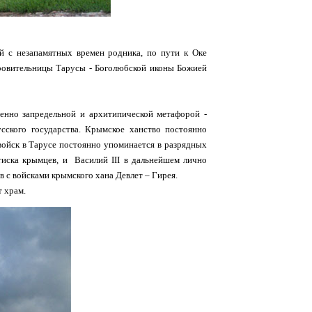
й с незапамятных времен родника, по пути к Оке
кровительницы Тарусы - Боголюбской иконы Божией
енно запредельной и архитипической метафорой -
сского государства. Крымское ханство постоянно
войск в Тарусе постоянно упоминается в разрядных
тиска крымцев, и Василий III в дальнейшем лично
в с войсками крымского хана Девлет – Гирея.
т храм.