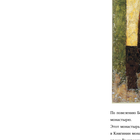
По повелению Бо
монастырю.
Этот монастырь 
в Княгинин мона