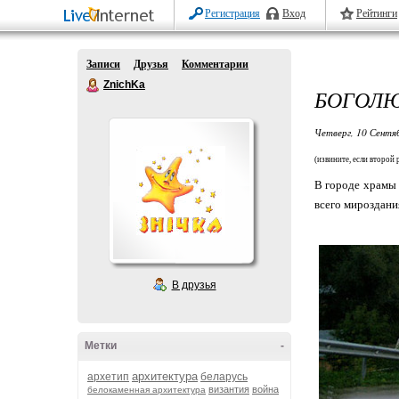
Регистрация
Вход
Рейтинги
Записи
Друзья
Комментарии
ZnichKa
БОГОЛЮ
Четверг, 10 Сентя
(извините, если второй 
В городе храмы 
всего мироздани
В друзья
Метки
-
архитектура
архетип
беларусь
византия
война
белокаменная архитектура