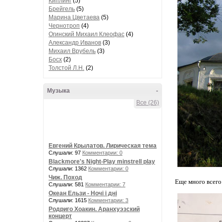
Киплинг
(5)
Брейгель
(5)
Марина Цветаева
(5)
Чернотроп
(4)
Огинский Михаил Клеофас
(4)
Александр Иванов
(3)
Михаил Врубель
(3)
Босх
(2)
Толстой Л.Н.
(2)
Музыка
-
Все (26)
Евгений Крылатов. Лирическая тема
Слушали: 97
Комментарии: 0
Blackmore's Night-Play minstrell play
Слушали: 1362
Комментарии: 0
Чиж. Поход
Еще много всего
Слушали: 581
Комментарии: 7
Океан Ельзи - Ночі і дні
Слушали: 1615
Комментарии: 3
Родриго Хоакин. Аранхуэзский
концерт