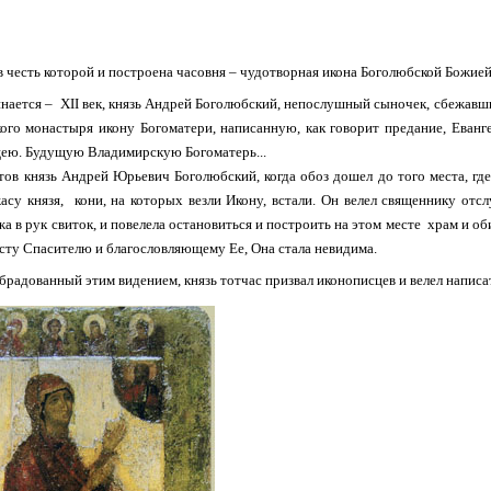
в честь которой и построена часовня – чудотворная икона Боголюбской Божие
нается – XII век, князь Андрей Боголюбский, непослушный сыночек, сбежавш
ого монастыря икону Богоматери, написанную, как говорит предание, Еван
ею. Будущую Владимирскую Богоматерь...
тов князь Андрей Юрьевич Боголюбский, когда обоз дошел до того места, г
асу князя, кони, на которых везли Икону, встали. Он велел священнику отс
а в рук свиток, и повелела остановиться и построить на этом месте храм и об
ту Спасителю и благословляющему Ее, Она стала невидима.
радованный этим видением, князь тотчас призвал иконописцев и велел написат