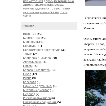
впечатления
история
дороги
кино
литература
москва
монастырь
православие
офисные одуванчики
сказки
стихи
пространство
религия
таруса
Расположена он
создавшего глу
Рубрики
-
Матери.
Византия
(50)
Кинокритика
(50)
Очень много ас
Монастырь
(43)
«Берег». Город
Беларусь
(31)
устраивало набе
Белокаменная архитектура
(30)
Таруса
(25)
книгах. Не все
Каппадокия, Ихлара
(20)
возглавил «войс
Апокалипсис
(16)
В честь победы 
Питер
(15)
Корова и хозяйство
(13)
Псков
(12)
Икона
(9)
Калевала
(8)
Офисные одуванчики
(8)
Михаил Лермонтов
(8)
Перевод
(7)
Из жизни архетипов
(6)
Священные сооружения
(5)