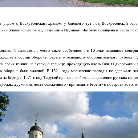
а рядом с Воскресенским храмом, у бьющего тут под Воскресенской горо
бокий живописный овраг, названный Игумным. Часовня освящена в честь по
социаций вызывает… место такое особенное… в 16 веке названное соверш
 входил в состав обороны Берега – основного оборонительного рубежа Ру
ги своих конниц на русскую границу, проходящую вдоль Оки. О дислокации 
гда оборона была удачной. В 1521 году московские воеводы не сдержали на
ка на Берегу». 1571 г. под Тарусой произошло большое сражение русских полко
русских дружин на месте сожженного «при защите Берега» и построен вот это