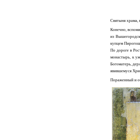
Святыня храма, 
Конечно, вспоми
из Вышегородск
купцем Пирогощ
По дороге в Рос
монастырь, к уж
Богоматерь, держ
явившемуся Хрис
Пораженный и об