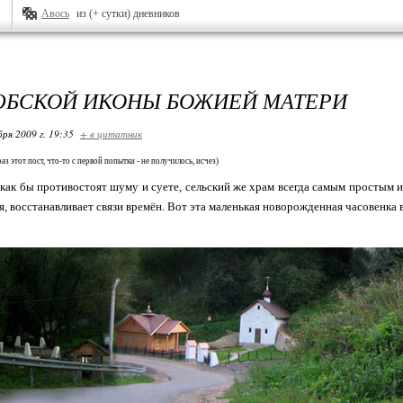
Авось
из (+ сутки) дневников
БСКОЙ ИКОНЫ БОЖИЕЙ МАТЕРИ
бря 2009 г. 19:35
+ в цитатник
раз этот пост, что-то с первой попытки - не получилось, исчез)
как бы противостоят шуму и суете, сельский же храм всегда самым простым 
я, восстанавливает связи времён. Вот эта маленькая новорожденная часовенка