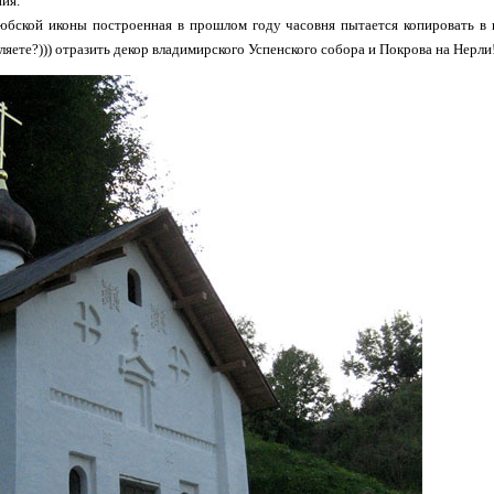
ия.
любской иконы построенная в прошлом году часовня пытается копировать в
ляете?))) отразить декор владимирского Успенского собора и Покрова на Нерли