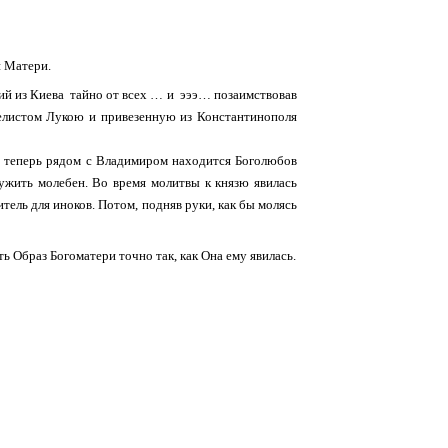
й Матери.
ий из Киева тайно от всех … и эээ… позаимствовав
гелистом Лукою и привезенную из Константинополя
де теперь рядом с Владимиром находится Боголюбов
лужить молебен. Во время молитвы к князю явилась
итель для иноков. Потом, подняв руки, как бы молясь
ь Образ Богоматери точно так, как Она ему явилась.