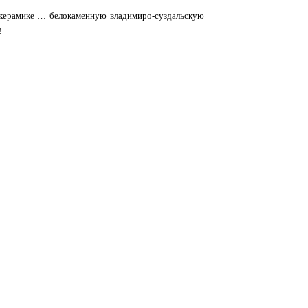
 керамике … белокаменную владимиро-суздальскую
!