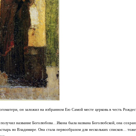
гоматери, он заложил на избранном Ею Самой месте церковь в честь Рождест
получил название Боголюбова…Икона была названа Боголюбской, она сохрани
стырь во Владимире. Она стала первообразом для нескольких списков… тоже 