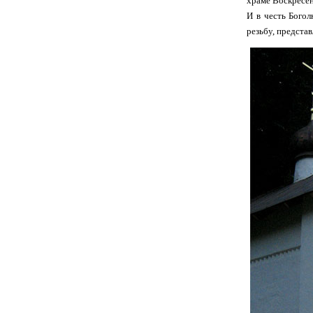
храме Воскресен
И в честь Бого
резьбу, представ