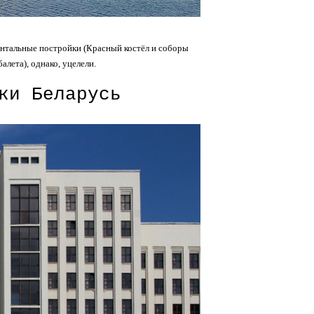
нтальные постройки (Красный костёл и соборы
алета), однако, уцелели.
ки Беларусь