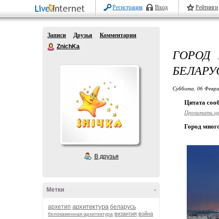
Регистрация
Вход
Рейтинги
Записи
Друзья
Комментарии
ZnichKa
ГОРОД 
БЕЛАРУ
Суббота, 06 Февра
Цитата со
Прочитать ц
Город много
В друзья
Метки
-
архитектура
архетип
беларусь
византия
война
белокаменная архитектура