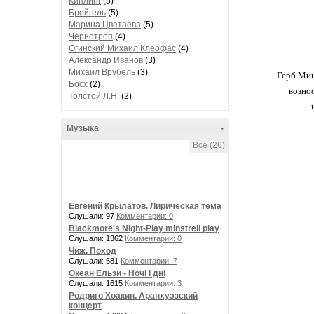
Киплинг
(5)
Брейгель
(5)
Марина Цветаева
(5)
Чернотроп
(4)
Огинский Михаил Клеофас
(4)
Александр Иванов
(3)
Михаил Врубель
(3)
Герб Мин
Босх
(2)
вознос
Толстой Л.Н.
(2)
Музыка
-
Все (26)
Евгений Крылатов. Лирическая тема
Слушали: 97
Комментарии: 0
Blackmore's Night-Play minstrell play
Слушали: 1362
Комментарии: 0
Чиж. Поход
Слушали: 581
Комментарии: 7
Океан Ельзи - Ночі і дні
Слушали: 1615
Комментарии: 3
Родриго Хоакин. Аранхуэзский
концерт