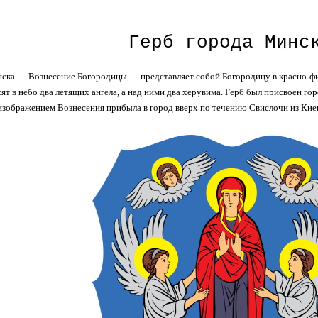
Герб города Минс
ска — Вознесение Богородицы — представляет собой Богородицу в красно-фи
ят в небо два летящих ангела, а над ними два херувима. Герб был присвоен горо
изображением Вознесения прибыла в город вверх по течению Свислочи из Кие