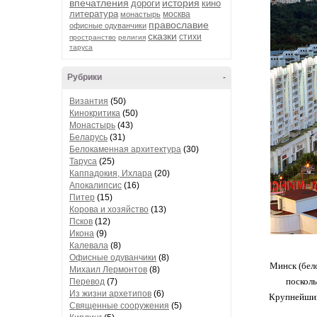
впечатления
история
дороги
кино
литература
москва
монастырь
православие
офисные одуванчики
сказки
стихи
пространство
религия
таруса
Рубрики
-
Византия
(50)
Кинокритика
(50)
Монастырь
(43)
Беларусь
(31)
Белокаменная архитектура
(30)
Таруса
(25)
Каппадокия, Ихлара
(20)
Апокалипсис
(16)
Питер
(15)
Корова и хозяйство
(13)
Псков
(12)
Икона
(9)
Калевала
(8)
Офисные одуванчики
(8)
Минск (бел
Михаил Лермонтов
(8)
посколь
Перевод
(7)
Из жизни архетипов
(6)
Крупнейший
Священные сооружения
(5)