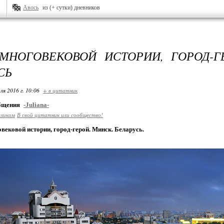
Авось
из (+ сутки) дневников
МНОГОВЕКОВОЙ ИСТОРИИ, ГОРОД-Г
СЬ
ля 2016 г. 10:06
+ в цитатник
общения
-Juliana-
еликом
В свой цитатник или сообщество!
вековой истории, город-герой. Минск. Беларусь.