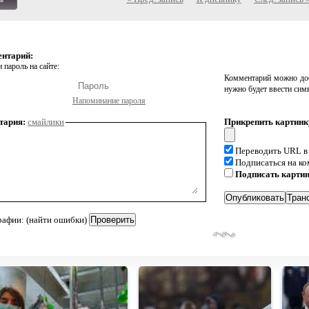
ентарий:
 пароль на сайте:
Комментарий можно доб
нужно будет ввести сим
Напоминание пароля
тария:
смайлики
Прикрепить картинк
Переводить URL в
Подписаться на к
Подписать карти
рафии: (найти ошибки)