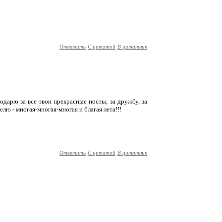
Ответить
С цитатой
В цитатник
дарю за все твои прекрасные посты, за дружбу, за
ю - многая-многая-многая и благая лета!!!
Ответить
С цитатой
В цитатник