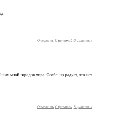
од!
Ответить
С цитатой
В цитатник
ших мной городов мира. Особенно радует, что нет
Ответить
С цитатой
В цитатник