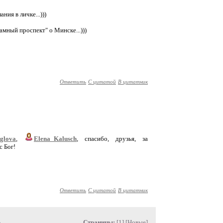
ния в личке...)))
амный проспект" о Минске...)))
Ответить
С цитатой
В цитатник
glova
,
Elena_Kalusch
, спасибо, друзья, за
с Бог!
Ответить
С цитатой
В цитатник
»
Страницы:
[1] [
Новые
]