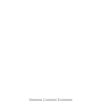
Ответить
С цитатой
В цитатник