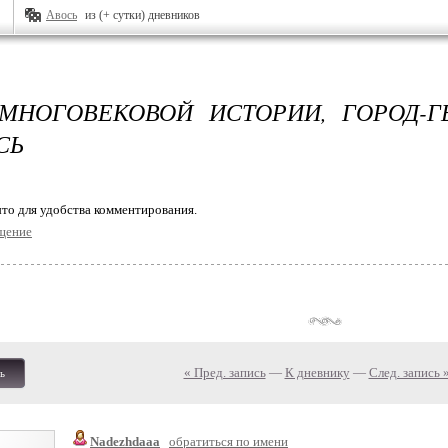
Авось
из (+ сутки) дневников
МНОГОВЕКОВОЙ ИСТОРИИ, ГОРОД-Г
СЬ
то для удобства комментирования.
щение
« Пред. запись
—
К дневнику
—
След. запись 
ь
Nadezhdaaa
обратиться по имени