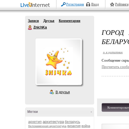
Регистрация
Вход
Рейтинги
Записи
Друзья
Комментарии
ZnichKa
ГОРОД 
БЕЛАРУ
+ в цитатник
Cообщение скры
Прочитать сооб
В друзья
Комментироват
Метки
-
архитектура
архетип
беларусь
византия
война
белокаменная архитектура