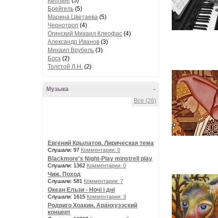
Киплинг
(5)
Брейгель
(5)
Марина Цветаева
(5)
Чернотроп
(4)
Огинский Михаил Клеофас
(4)
Александр Иванов
(3)
Михаил Врубель
(3)
Босх
(2)
Толстой Л.Н.
(2)
Музыка
-
Все (26)
Евгений Крылатов. Лирическая тема
Слушали: 97
Комментарии: 0
Blackmore's Night-Play minstrell play
Слушали: 1362
Комментарии: 0
Чиж. Поход
Слушали: 581
Комментарии: 7
Океан Ельзи - Ночі і дні
Слушали: 1615
Комментарии: 3
Родриго Хоакин. Аранхуэзский
концерт