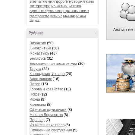
впечатления
история
дороги
кино
литература
москва
монастырь
православие
офисные одуванчики
сказки
стихи
пространство
религия
таруса
Рубрики
-
Византия
(50)
Кинокритика
(50)
Монастырь
(43)
Беларусь
(31)
Белокаменная архитектура
(30)
Таруса
(25)
Каппадокия, Ихлара
(20)
Апокалипсис
(16)
Питер
(15)
Корова и хозяйство
(13)
Псков
(12)
Икона
(9)
Калевала
(8)
Офисные одуванчики
(8)
Михаил Лермонтов
(8)
Перевод
(7)
Из жизни архетипов
(6)
Священные сооружения
(5)