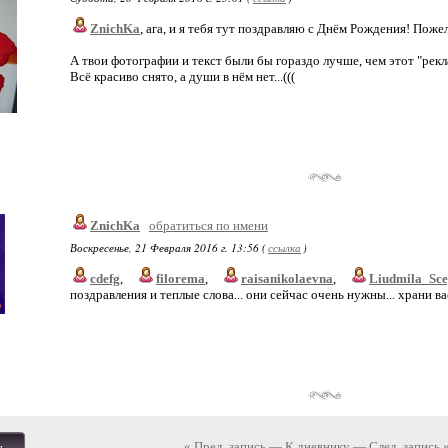
ZnichKa
, ага, и я тебя тут поздравляю с Днём Рождения! Пожела
А твои фотографии и текст были бы гораздо лучше, чем этот "рекл
Всё красиво снято, а души в нём нет...(((
ZnichKa
обратиться по имени
Воскресенье, 21 Февраля 2016 г. 13:56 (
ссылка
)
cdefg
,
filorema
,
raisanikolaevna
,
Liudmila_Sce
поздравления и теплые слова... они сейчас очень нужны... храни ва
« Пред. запись
—
К дневнику
—
След. запись 
ь