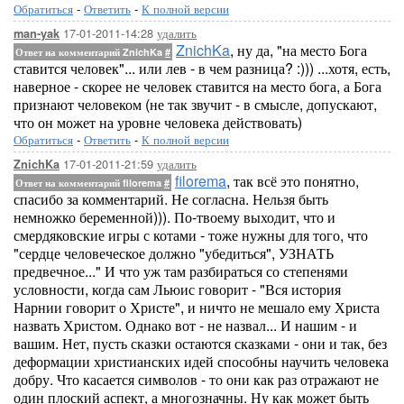
Обратиться
-
Ответить
-
К полной версии
17-01-2011-14:28
удалить
man-yak
ZnichKa
, ну да, "на место Бога
Ответ на комментарий ZnichKa
#
ставится человек"... или лев - в чем разница? :))) ...хотя, есть,
наверное - скорее не человек ставится на место бога, а Бога
признают человеком (не так звучит - в смысле, допускают,
что он может на уровне человека действовать)
Обратиться
-
Ответить
-
К полной версии
17-01-2011-21:59
удалить
ZnichKa
filorema
, так всё это понятно,
Ответ на комментарий filorema
#
спасибо за комментарий. Не согласна. Нельзя быть
немножко беременной))). По-твоему выходит, что и
смердяковские игры с котами - тоже нужны для того, что
"сердце человеческое должно "убедиться", УЗНАТЬ
предвечное..." И что уж там разбираться со степенями
условности, когда сам Льюис говорит - "Вся история
Нарнии говорит о Христе", и ничто не мешало ему Христа
назвать Христом. Однако вот - не назвал... И нашим - и
вашим. Нет, пусть сказки остаются сказками - они и так, без
деформации христианских идей способны научить человека
добру. Что касается символов - то они как раз отражают не
один плоский аспект, а многозначны. Ну как может быть