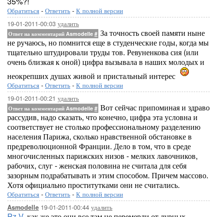
35%?!
Обратиться
-
Ответить
-
К полной версии
19-01-2011-00:03
удалить
За точность своей памяти ныне
Ответ на комментарий Asmodelle
#
не ручаюсь, но помнится еще в студенческие годы, когда мы
тщательно штудировали труды тов. Ревуненкова сия (или
очень близкая к оной) цифра вызывала в наших молодых и
неокрепших душах живой и пристальный интерес
Обратиться
-
Ответить
-
К полной версии
19-01-2011-00:21
удалить
Вот сейчас припоминая и здраво
Ответ на комментарий Asmodelle
#
рассудив, надо сказать, что конечно, цифра эта условна и
соответствует не столько профессиональному разделению
населения Парижа, сколько нравственной обстановке в
предреволюционной Франции. Дело в том, что в среде
многочисленных парижских низов - мелких лавочников,
рабочих, слуг - женская половина не считала для себя
зазорным подрабатывать и этим способом. Причем массово.
Хотя официально проститутками они не считались.
Обратиться
-
Ответить
-
К полной версии
19-01-2011-00:44
удалить
Asmodelle
Pz-V
, как же это они все там не перемерли от дурных