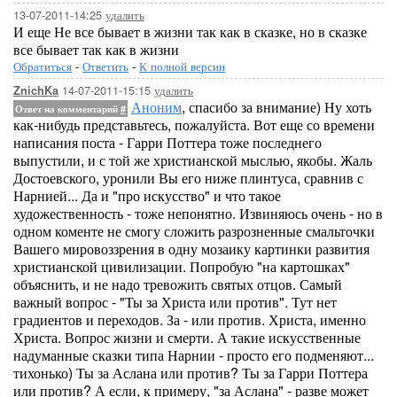
13-07-2011-14:25
удалить
И еще Не все бывает в жизни так как в сказке, но в сказке
все бывает так как в жизни
Обратиться
-
Ответить
-
К полной версии
14-07-2011-15:15
удалить
ZnichKa
Аноним
, спасибо за внимание) Ну хоть
Ответ на комментарий
#
как-нибудь представьтесь, пожалуйста. Вот еще со времени
написания поста - Гарри Поттера тоже последнего
выпустили, и с той же христианской мыслью, якобы. Жаль
Достоевского, уронили Вы его ниже плинтуса, сравнив с
Нарнией... Да и "про искусство" и что такое
художественность - тоже непонятно. Извиняюсь очень - но в
одном коменте не смогу сложить разрозненные смальточки
Вашего мировоззрения в одну мозаику картинки развития
христианской цивилизации. Попробую "на картошках"
объяснить, и не надо тревожить святых отцов. Самый
важный вопрос - "Ты за Христа или против". Тут нет
градиентов и переходов. За - или против. Христа, именно
Христа. Вопрос жизни и смерти. А такие искусственные
надуманные сказки типа Нарнии - просто его подменяют...
тихонько) Ты за Аслана или против? Ты за Гарри Поттера
или против? А если, к примеру, "за Аслана" - разве может