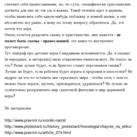
считают себя православными, но, по сути, специфически христианские
догматы для них не так уж и важны. Такой человек идет в церковь,
чтобы вымолить себе какую-нибудь поблажку в земной жизни, и ему
абсолютно все равно, к кому по этому вопросу обратиться. Да, это
почти что игра.
Очень хочется разделить сказку и христианство, мне кажется -
не
может быть сказка - православной
, это какое-то внутреннее
противоречие.
Тут эпиграф про детские игры Смердякова вспоминается. Да, в сказках
(и народных, и авторских) мало откровенно-евангельского. Но плохо ли
это? Разве лучше будет, если Христос станет персонажем сказки?
Лучше ли будет, если ребенок будет играть в пророков и апостолов? Не
мудрее ли что-то оставить вне серьезного мира - чтобы хоть с чем-то
можно было играть, шутить, притворяться, дурачиться? Не лучше ли
сознательно разграничить мир сказочной фантазии и мир церковной
веры?
По материалам
http://www.pravmir.ru/xroniki-narnii/
http://www.protestant.ru/history_protestant/hronologia/vliaynie_na_etiku/
http://www.pravmir.ru/article_274.html