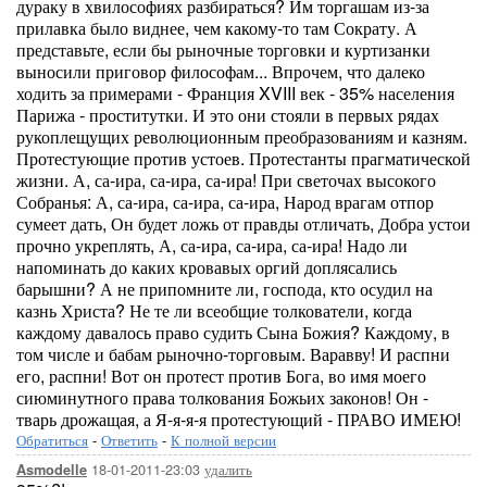
дураку в хвилософиях разбираться? Им торгашам из-за
прилавка было виднее, чем какому-то там Сократу. А
представьте, если бы рыночные торговки и куртизанки
выносили приговор философам... Впрочем, что далеко
ходить за примерами - Франция XVIII век - 35% населения
Парижа - проститутки. И это они стояли в первых рядах
рукоплещущих революционным преобразованиям и казням.
Протестующие против устоев. Протестанты прагматической
жизни. А, са-ира, са-ира, са-ира! При светочах высокого
Собранья: А, са-ира, са-ира, са-ира, Народ врагам отпор
сумеет дать, Он будет ложь от правды отличать, Добра устои
прочно укреплять, А, са-ира, са-ира, са-ира! Надо ли
напоминать до каких кровавых оргий доплясались
барышни? А не припомните ли, господа, кто осудил на
казнь Христа? Не те ли всеобщие толкователи, когда
каждому давалось право судить Сына Божия? Каждому, в
том числе и бабам рыночно-торговым. Варавву! И распни
его, распни! Вот он протест против Бога, во имя моего
сиюминутного права толкования Божьих законов! Он -
тварь дрожащая, а Я-я-я-я протестующий - ПРАВО ИМЕЮ!
Обратиться
-
Ответить
-
К полной версии
18-01-2011-23:03
удалить
Asmodelle