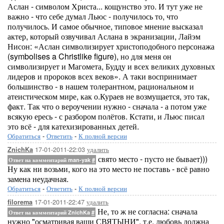
Аслан - символом Христа... кощунство это. И тут уже не
важно - что себе думал Льюс - получилось то, что
получилось. И самое обычное, типовое мнение высказал
актер, который озвучивал Аслана в экранизации, Лайэм
Нисон: «Аслан символизирует христоподобного персонажа
(symbolises a Christlike figure), но для меня он
символизирует и Магомета, Будду и всех великих духовных
лидеров и пророков всех веков». А таки воспринимает
большинство - в нашем толерантном, рациональном и
атеистическом мире, как о.Кураев не возмущается, это так,
факт. Так что о вероучении нужно - сначала - а потом уже
всякую ересь - с разбором полётов. Кстати, и Льюс писал
это всё - для катехизированных детей.
Обратиться
-
Ответить
-
К полной версии
17-01-2011-22:03
удалить
ZnichKa
свято место - пусто не бывает)))
Ответ на комментарий man-yak
#
Ну как ни возьми, кого на это место не поставь - всё равно
замена неудачная.
Обратиться
-
Ответить
-
К полной версии
17-01-2011-22:47
удалить
filorema
Не, то ж не согласна: сначала
Ответ на комментарий ZnichKa
#
нужно "осматривая ваши СВЯТЫНИ", т.е. любовь должна