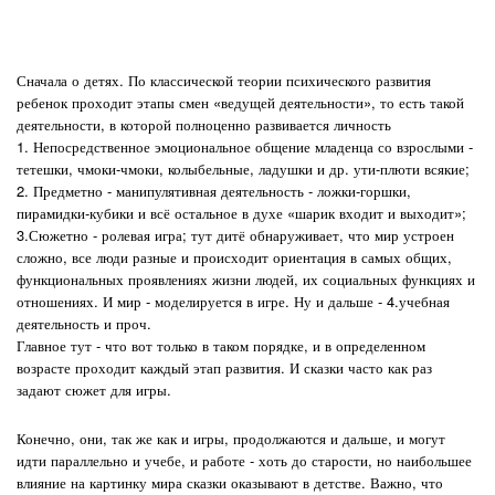
Сначала о детях. По классической теории психического развития
ребенок проходит этапы смен «ведущей деятельности», то есть такой
деятельности, в которой полноценно развивается личность
1. Непосредственное эмоциональное общение младенца со взрослыми -
тетешки, чмоки-чмоки, колыбельные, ладушки и др. ути-плюти всякие;
2. Предметно - манипулятивная деятельность - ложки-горшки,
пирамидки-кубики и всё остальное в духе «шарик входит и выходит»;
3.Сюжетно - ролевая игра; тут дитё обнаруживает, что мир устроен
сложно, все люди разные и происходит ориентация в самых общих,
функциональных проявлениях жизни людей, их социальных функциях и
отношениях. И мир - моделируется в игре. Ну и дальше - 4.учебная
деятельность и проч.
Главное тут - что вот только в таком порядке, и в определенном
возрасте проходит каждый этап развития.
И сказки часто как раз
задают сюжет для игры.
Конечно, они, так же как и игры, продолжаются и дальше, и могут
идти параллельно и учебе, и работе - хоть до старости, но наибольшее
влияние на картинку мира сказки оказывают в детстве. Важно, что