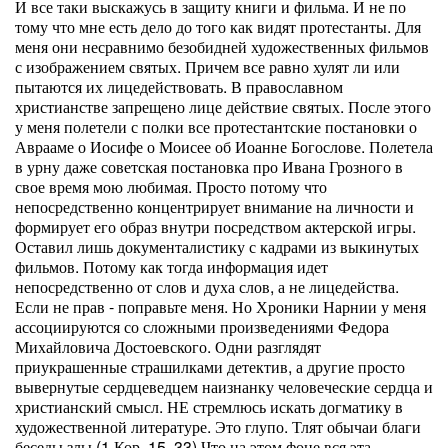
И все таки выскажусь в защиту книги и фильма. И не по
тому что мне есть дело до того как видят протестанты. Для
меня они несравнимо безобидней художественных фильмов
с изображением святых. Причем все равно хулят ли или
пытаются их лицедействовать. В православном
христианстве запрещено лице действие святых. После этого
у меня полетели с полки все протестантские постановки о
Аврааме о Иосифе о Моисее об Иоанне Богослове. Полетела
в урну даже советская постановка про Ивана Грозного в
свое время мою любимая. Просто потому что
непосредственно концентрирует внимание на личности и
формирует его образ внутри посредством актерской игры.
Оставил лишь документалистику с кадрами из выкинутых
фильмов. Потому как тогда информация идет
непосредственно от слов и духа слов, а не лицедейства.
Если не прав - поправьте меня. Но Хроники Нарнии у меня
ассоциируются со сложными произведениями Федора
Михайловича Достоевского. Одни разглядят
приукрашенные страшилками детектив, а другие просто
вывернутые сердцеведцем наизнанку человеческие сердца и
христианский смысл. НЕ стремлюсь искать догматику в
художественной литературе. Это глупо. Тлят обычаи благи
беседы злы (1 Кор. 15, 33) Что на этом фоне вся эта