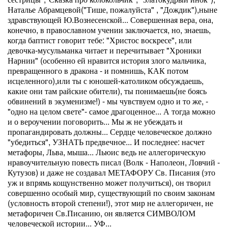
Наталье Абрамцевой("Тише, пожалуйста" , "Дождик"),ныне
здравствующей Ю.Вознесенской... Совершенная вера, она,
конечно, в православном учении заключается, но, знаешь,
когда баптист говорит тебе: "Христос воскресе", или
девочка-мусульманка читает и перечитывает "Хроники
Нарнии" (особенно ей нравится история злого мальчика,
превращенного в дракона - и помнишь, КАК потом
исцеленного),или ты с юношей-католиком обсуждаешь,
какие они там райские обители), ты понимаешь(не боясь
обвинений в экуменизме!) - мы чувствуем одно и то же, -
"одно на целом свете"- самое драгоценное... А тогда можно
и о вероучении поговорить... Мы ж не убеждать и
пропагандировать должны... Сердце человеческое должно
"убедиться", УЗНАТЬ предвечное... И последнее: насчет
метафоры, Льва, мыша... Льюис ведь не аллегорическую
нравоучительную повесть писал (Волк - Наполеон, Ловчий -
Кутузов) и даже не создавал МЕТАФОРУ Св. Писания (это
уж и впрямь кощунственно может получиться), он творил
совершенно особый мир, существующий по своим законам
(условность второй степени!), этот мир не аллегоричен, не
метафоричен Св.Писанию, он является СИМВОЛОМ
человеческой истории... УФ...