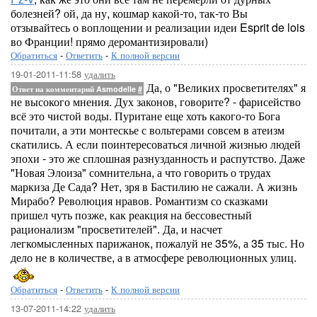
болезней? ой, да ну, кошмар какой-то, так-то Вы
отзывайтесь о воплощении и реализации идеи Esprit de lois
во Франции! прямо деромантизировали)
Обратиться
-
Ответить
-
К полной версии
19-01-2011-11:58
удалить
Да, о "Великих просветителях" я
Ответ на комментарий Asmodelle
#
не высокого мнения. Дух законов, говорите? - фарисейство
всё это чистой воды. Пуритане еще хоть какого-то Бога
почитали, а эти монтескье с вольтерами совсем в атеизм
скатились. А если поинтересоваться личной жизнью людей
эпохи - это же сплошная разнузданность и распутство. Даже
"Новая Элоиза" сомнительна, а что говорить о трудах
маркиза Де Сада? Нет, зря в Бастилию не сажали. А жизнь
Мирабо? Революция нравов. Романтизм со сказками
пришел чуть позже, как реакция на бессовестный
рационализм "просветителей". Да, и насчет
легкомысленных парижанок, пожалуй не 35%, а 35 тыс. Но
дело не в количестве, а в атмосфере революционных улиц.
Обратиться
-
Ответить
-
К полной версии
13-07-2011-14:22
удалить