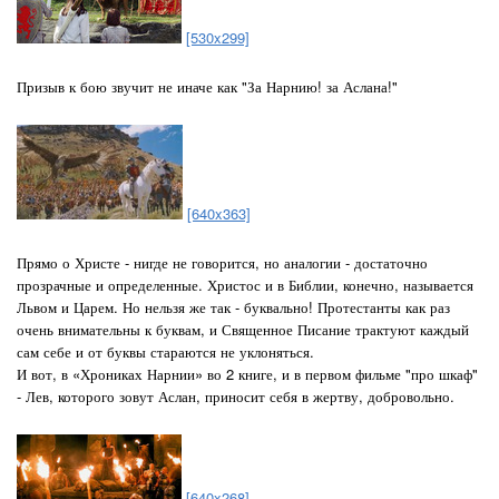
[530x299]
Призыв к бою звучит не иначе как "За Нарнию! за Аслана!"
[640x363]
Прямо о Христе - нигде не говорится, но аналогии - достаточно
прозрачные и определенные. Христос и в Библии, конечно, называется
Львом и Царем. Но нельзя же так - буквально! Протестанты как раз
очень внимательны к буквам, и Священное Писание трактуют каждый
сам себе и от буквы стараются не уклоняться.
И вот, в «Хрониках Нарнии» во 2 книге, и в первом фильме "про шкаф"
- Лев, которого зовут Аслан, приносит себя в жертву, добровольно.
[640x268]