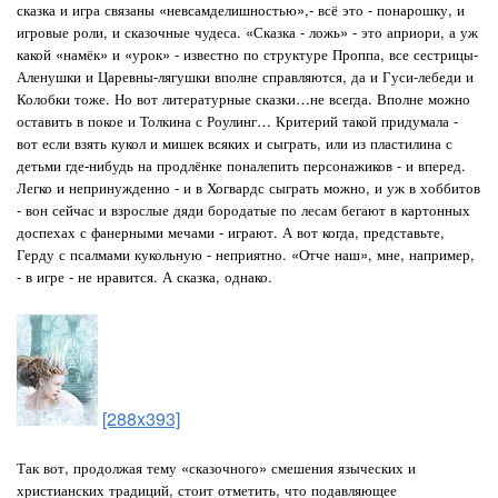
сказка и игра связаны «невсамделишностью»,- всё это - понарошку, и
игровые роли, и сказочные чудеса. «Сказка - ложь» - это априори, а уж
какой «намёк» и «урок» - известно по структуре Проппа, все сестрицы-
Аленушки и Царевны-лягушки вполне справляются, да и Гуси-лебеди и
Колобки тоже. Но вот литературные сказки…не всегда. Вполне можно
оставить в покое и Толкина с Роулинг… Критерий такой придумала -
вот если взять кукол и мишек всяких и сыграть, или из пластилина с
детьми где-нибудь на продлёнке поналепить персонажиков - и вперед.
Легко и непринужденно - и в Хогвардс сыграть можно, и уж в хоббитов
- вон сейчас и взрослые дяди бородатые по лесам бегают в картонных
доспехах с фанерными мечами - играют. А вот когда, представьте,
Герду с псалмами кукольную - неприятно. «Отче наш», мне, например,
- в игре - не нравится. А сказка, однако.
[288x393]
Так вот, продолжая тему «сказочного» смешения языческих и
христианских традиций, стоит отметить, что подавляющее