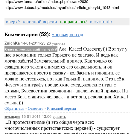
http://www.foma.ru/article/index.php?news=2030
http://www.dubus.by/modules/myarticles/article_storyid_1043.html
вверх^
к полной версии
понравилось!
в evernote
Комментарии (52):
«первая
«назад
14-01-2011-23:26
удалить
ZnichKa
Ааа! Класс! Фдесятку))) Вот тут у
Ответ на комментарий man-yak
#
нас в компании только Горького не хватало. И ведь как
могли забыть! Замечательный пример. Как только со
священного текста снимается его сакральность, и он
превращается просто в сказку - колбасить и плющить ее
можно не стесняясь, вот как Горький, например. Это всё к
Фаусту и эпиграфу про детские смердяковские игры с
котами, Буревестник революции - аналогичный пример. На
место Бога ставится человек - и вот она, революция. Хутка i
смачна)))
Обратиться
-
Ответить
-
К полной версии
15-01-2011-13:06
удалить
зеландия
...В протестантизме (и это общая черта всех
многочисленных протестантских церквей) - существует
священство всех верующих, каждый может проповедовать и