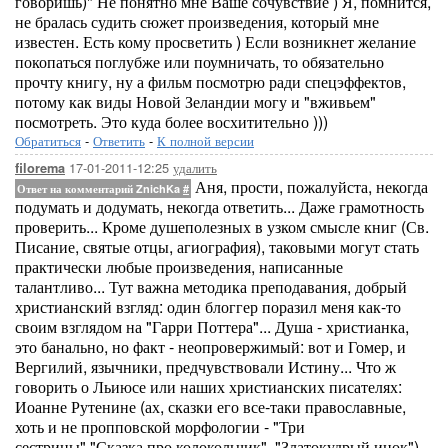
говоришь)" Не понятно мне Ваше сочувствие ) Я, помнится,
не бралась судить сюжет произведения, который мне
известен. Есть кому просветить ) Если возникнет желание
покопаться поглубже или поумничать, то обязательно
прочту книгу, ну а фильм посмотрю ради спецэффектов,
потому как виды Новой Зеландии могу и "вживьем"
посмотреть. Это куда более восхитительно )))
Обратиться
-
Ответить
-
К полной версии
17-01-2011-12:25
удалить
filorema
Аня, прости, пожалуйста, некогда
Ответ на комментарий ZnichKa
#
подумать и додумать, некогда ответить... Даже грамотность
проверить... Кроме душеполезных в узком смысле книг (Св.
Писание, святые отцы, агиография), таковыми могут стать
практически любые произведения, написанные
талантливо... Тут важна методика преподавания, добрый
христианский взгляд: один блоггер поразил меня как-то
своим взглядом на "Гарри Поттера"... Душа - христианка,
это банально, но факт - неопровержимый: вот и Гомер, и
Вергилий, язычники, предчувствовали Истину... Что ж
говорить о Льиюсе или наших христианских писателях:
Иоанне Рутенине (ах, сказки его все-таки православные,
хоть и не пропповской морфологии - "Три
сестрицы","Сказка про колокольчик", "Златокудрый инок"),