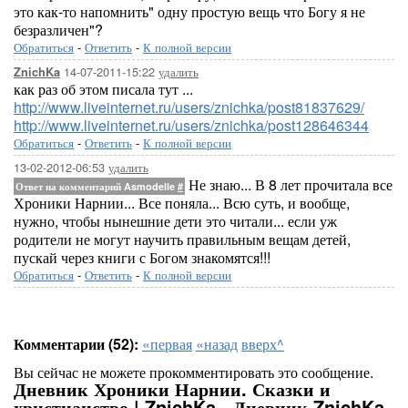
это как-то напомнить" одну простую вещь что Богу я не
безразличен"?
Обратиться
-
Ответить
-
К полной версии
14-07-2011-15:22
удалить
ZnichKa
как раз об этом писала тут ...
http://www.liveinternet.ru/users/znichka/post81837629/
http://www.liveinternet.ru/users/znichka/post128646344
Обратиться
-
Ответить
-
К полной версии
13-02-2012-06:53
удалить
Не знаю... В 8 лет прочитала все
Ответ на комментарий Asmodelle
#
Хроники Нарнии... Все поняла... Всю суть, и вообще,
нужно, чтобы нынешние дети это читали... если уж
родители не могут научить правильным вещам детей,
пускай через книги с Богом знакомятся!!!
Обратиться
-
Ответить
-
К полной версии
Комментарии (52):
«первая
«назад
вверх^
Вы сейчас не можете прокомментировать это сообщение.
Дневник Хроники Нарнии. Сказки и
христианство | ZnichKa - Дневник ZnichKa