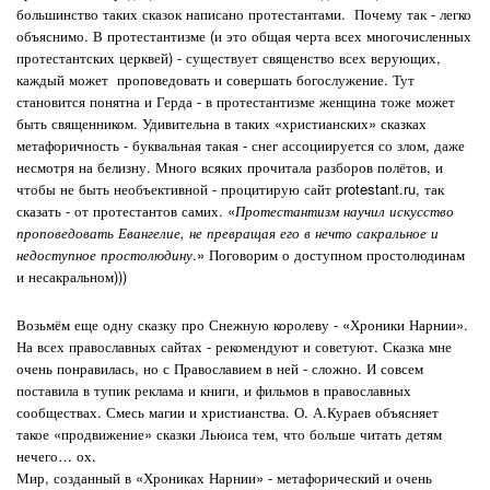
большинство таких сказок написано протестантами. Почему так - легко
объяснимо. В протестантизме (и это общая черта всех многочисленных
протестантских церквей) - существует священство всех верующих,
каждый может проповедовать и совершать богослужение. Тут
становится понятна и Герда - в протестантизме женщина тоже может
быть священником. Удивительна в таких «христианских» сказках
метафоричность - буквальная такая - снег ассоциируется со злом, даже
несмотря на белизну. Много всяких прочитала разборов полётов, и
чтобы не быть необъективной - процитирую сайт protestant.ru, так
сказать - от протестантов самих. «
Протестантизм научил искусство
проповедовать Евангелие, не превращая его в нечто сакральное и
недоступное простолюдину
.» Поговорим о доступном простолюдинам
и несакральном)))
Возьмём еще одну сказку про Снежную королеву - «Хроники Нарнии».
На всех православных сайтах - рекомендуют и советуют. Сказка мне
очень понравилась, но с Православием в ней - сложно. И совсем
поставила в тупик реклама и книги, и фильмов в православных
сообществах. Смесь магии и христианства. О. А.Кураев объясняет
такое «продвижение» сказки Льюиса тем, что больше читать детям
нечего… ох.
Мир, созданный в «Хрониках Нарнии» - метафорический и очень