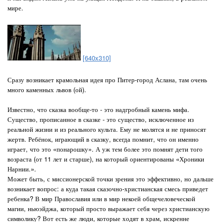
мире.
[640x310]
Сразу возникает крамольная идея про Питер-город Аслана, там очень
много каменных львов (ой).
Известно, что сказка вообще-то - это надгробный камень мифа.
Существо, прописанное в сказке - это существо, исключенное из
реальной жизни и из реального культа. Ему не молятся и не приносят
жертв. Ребёнок, играющий в сказку, всегда помнит, что он именно
играет, что это «понарошку». А уж тем более это помнят дети того
возраста (от 11 лет и старше), на который ориентированы «Хроники
Нарнии.».
Может быть, с миссионерской точки зрения это эффективно, но дальше
возникает вопрос: а куда такая сказочно-христианская смесь приведет
ребенка? В мир Православия или в мир некоей общечеловеческой
магии, ньюэйджа, который просто выражает себя через христианскую
символику? Вот есть же люди, которые ходят в храм, искренне