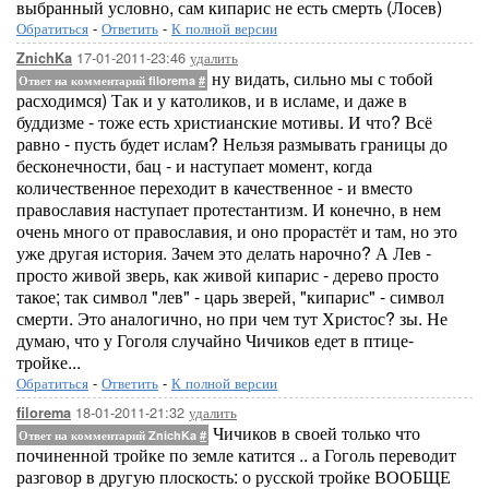
выбранный условно, сам кипарис не есть смерть (Лосев)
Обратиться
-
Ответить
-
К полной версии
17-01-2011-23:46
удалить
ZnichKa
ну видать, сильно мы с тобой
Ответ на комментарий filorema
#
расходимся) Так и у католиков, и в исламе, и даже в
буддизме - тоже есть христианские мотивы. И что? Всё
равно - пусть будет ислам? Нельзя размывать границы до
бесконечности, бац - и наступает момент, когда
количественное переходит в качественное - и вместо
православия наступает протестантизм. И конечно, в нем
очень много от православия, и оно прорастёт и там, но это
уже другая история. Зачем это делать нарочно? А Лев -
просто живой зверь, как живой кипарис - дерево просто
такое; так символ "лев" - царь зверей, "кипарис" - символ
смерти. Это аналогично, но при чем тут Христос? зы. Не
думаю, что у Гоголя случайно Чичиков едет в птице-
тройке...
Обратиться
-
Ответить
-
К полной версии
18-01-2011-21:32
удалить
filorema
Чичиков в своей только что
Ответ на комментарий ZnichKa
#
починенной тройке по земле катится .. а Гоголь переводит
разговор в другую плоскость: о русской тройке ВООБЩЕ