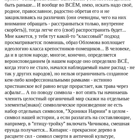
быть раньше... И вообще во ВСЁМ, имхо, искать надо своё,
родное, православное, радостно обретая его и не
закцикливаясь на различиях (они очевидны, чего на них
внимание обращать - расстраиваться только, внутренне
скорбеть)), тогда легче его (своё) распространить будет...
Мне кажется, у тебя тут какой-то "классовый" подход
просматривается: помнишь, образ Обломова воплощает
идеологию класса крепостников-помещиков... В человеке,
да и в целом народе, многое, конечно, определяется
вероисповеданием (в нашем народе оно определяло ВСЁ,
когда этого не стало, начался наблюдаемый ныне распад - не
так у других народов), но нельзя ограничивать созданное
кем-либо конфессиональными рамками - истинно
христианское всё равно везде прорастает, как трава через
асфальт... А по поводу символа - вот опять ты начинаешь
членить целостный органичный мир сказки на отдельные
элементы(знаки): символическое произведение не есть
набор отдельных символов, "Хроники Нарнии" в целом -
символ нашей истории, а если разлагать на составляющие,
например, в "птицу-тройку" включать Чичикова, смешная
ерунда получается... Кипарис - прекрасное дерево в
расцвете сил - символ смерти в античной культуре,