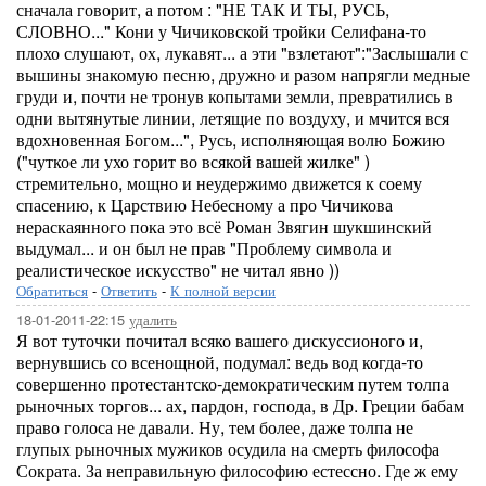
сначала говорит, а потом : "НЕ ТАК И ТЫ, РУСЬ,
СЛОВНО..." Кони у Чичиковской тройки Селифана-то
плохо слушают, ох, лукавят... а эти "взлетают":"Заслышали с
вышины знакомую песню, дружно и разом напрягли медные
груди и, почти не тронув копытами земли, превратились в
одни вытянутые линии, летящие по воздуху, и мчится вся
вдохновенная Богом...", Русь, исполняющая волю Божию
("чуткое ли ухо горит во всякой вашей жилке" )
стремительно, мощно и неудержимо движется к соему
спасению, к Царствию Небесному а про Чичикова
нераскаянного пока это всё Роман Звягин шукшинский
выдумал... и он был не прав "Проблему символа и
реалистическое искусство" не читал явно ))
Обратиться
-
Ответить
-
К полной версии
18-01-2011-22:15
удалить
Я вот туточки почитал всяко вашего дискуссионого и,
вернувшись со всенощной, подумал: ведь вод когда-то
совершенно протестантско-демократическим путем толпа
рыночных торгов... ах, пардон, господа, в Др. Греции бабам
право голоса не давали. Ну, тем более, даже толпа не
глупых рыночных мужиков осудила на смерть философа
Сократа. За неправильную философию естессно. Где ж ему