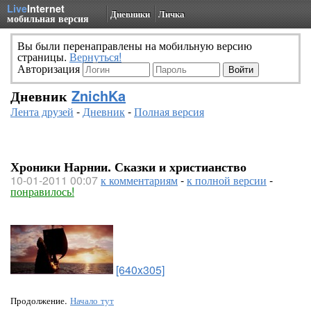
Live
Internet
Дневники
Личка
мобильная версия
Вы были перенаправлены на мобильную версию
страницы.
Вернуться!
Авторизация
Дневник
ZnichKa
Лента друзей
-
Дневник
-
Полная версия
Хроники Нарнии. Сказки и христианство
10-01-2011 00:07
к комментариям
-
к полной версии
-
понравилось!
[640x305]
Продолжение.
Начало тут