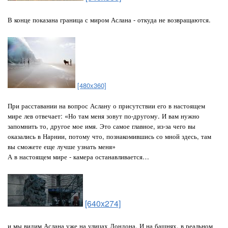
В конце показана граница с миром Аслана - откуда не возвращаются.
[480x360]
При расставании на вопрос Аслану о присутствии его в настоящем
мире лев отвечает: «Но там меня зовут по-другому. И вам нужно
запомнить то, другое мое имя. Это самое главное, из-за чего вы
оказались в Нарнии, потому что, познакомившись со мной здесь, там
вы сможете еще лучше узнать меня»
А в настоящем мире - камера останавливается…
[640x274]
и мы видим Аслана уже на улицах Лондона. И на башнях, в реальном