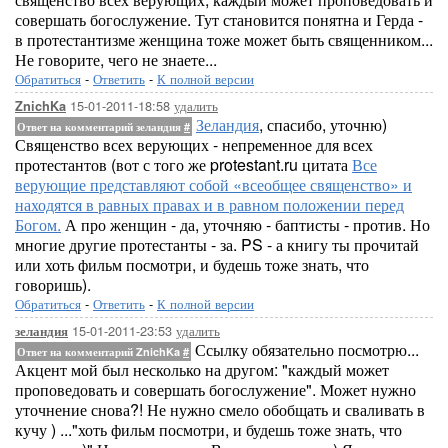
совершать богослужение. Тут становится понятна и Герда -
в протестантизме женщина тоже может быть священником...
Не говорите, чего не знаете...
Обратиться
-
Ответить
-
К полной версии
15-01-2011-18:58
удалить
ZnichKa
Зеландия
, спасибо, уточню)
Ответ на комментарий зеландия
#
Священство всех верующих - непременное для всех
протестантов (вот с того же protestant.ru цитата
Все
верующие представляют собой «всеобщее священство» и
находятся в равных правах и в равном положении перед
Богом.
А про женщин - да, уточняю - баптисты - против. Но
многие другие протестанты - за. PS - а книгу ты прочитай
или хоть фильм посмотри, и будешь тоже знать, что
говоришь).
Обратиться
-
Ответить
-
К полной версии
15-01-2011-23:53
удалить
зеландия
Ссылку обязательно посмотрю...
Ответ на комментарий ZnichKa
#
Акцент мой был несколько на другом: "каждый может
проповедовать и совершать богослужение". Может нужно
уточнение снова?! Не нужно смело обобщать и сваливать в
кучу ) ..."хоть фильм посмотри, и будешь тоже знать, что