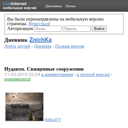
Live
Internet
Дневники
Личка
мобильная версия
Вы были перенаправлены на мобильную версию
страницы.
Вернуться!
Авторизация
Дневник
ZnichKa
Лента друзей
-
Дневник
-
Полная версия
Иудаизм. Священные сооружения
11-03-2010 23:24
к комментариям
-
к полной версии
-
понравилось!
[640x477]