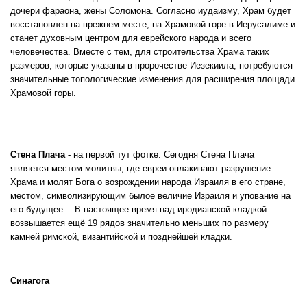
дочери фараона, жены Соломона. Согласно иудаизму, Храм будет
восстановлен на прежнем месте, на Храмовой горе в Иерусалиме и
станет духовным центром для еврейского народа и всего
человечества. Вместе с тем, для строительства Храма таких
размеров, которые указаны в пророчестве Иезекиила, потребуются
значительные топологические изменения для расширения площади
Храмовой горы.
Стена Плача
-
на первой тут фотке.
Сегодня Стена Плача
является местом молитвы, где евреи оплакивают разрушение
Храма и молят Бога о возрождении народа Израиля в его стране,
местом, символизирующим былое величие Израиля и упование на
его будущее… В настоящее время над иродианской кладкой
возвышается ещё 19 рядов значительно меньших по размеру
камней римской, византийской и позднейшей кладки.
Синагога