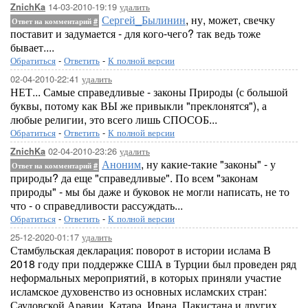
14-03-2010-19:19
удалить
ZnichKa
Сергей_Былинин
, ну, может, свечку
Ответ на комментарий
#
поставит и задумается - для кого-чего? так ведь тоже
бывает....
Обратиться
-
Ответить
-
К полной версии
02-04-2010-22:41
удалить
НЕТ... Самые справедливые - законы Природы (с большой
буквы, потому как ВЫ же привыкли "преклонятся"), а
любые религии, это всего лишь СПОСОБ...
Обратиться
-
Ответить
-
К полной версии
02-04-2010-23:26
удалить
ZnichKa
Аноним
, ну какие-такие "законы" - у
Ответ на комментарий
#
природы? да еще "справедливые". По всем "законам
природы" - мы бы даже и буковок не могли написать, не то
что - о справедливости рассуждать...
Обратиться
-
Ответить
-
К полной версии
25-12-2020-01:17
удалить
Стамбульская декларация: поворот в истории ислама В
2018 году при поддержке США в Турции был проведен ряд
неформальных мероприятий, в которых приняли участие
исламское духовенство из основных исламских стран:
Саудовской Аравии, Катара, Ирана, Пакистана и других.