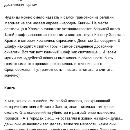
достижения цели»
Иудаизм можно смело назвать и самой грамотной из религий.
Магомет не зря назвал евреев «народом Книги». На месте
святилища в Храме в синагогах устанавливается большой шкаф.
Такой шкаф называется ковчегом и соответствует Ковчегу Завета в
Храме, в котором хранились скрижали с Десятью Заповедями. В
шкафу находятся свитки Торы - самое священное достояние
синагоги. Вот так вот: книжный шкаф как святилище… И всем
мужчинам иудейской общины вменялось в обязанность быть
грамотными; это правило сохранялось в течение всего
Средневековья! Ну, грамотность - писать и читать, и считать,
конечно)
Книга
Книга, конечно, о любви. Но любой человек, раскрывавший
исторические книги Ветхого Завета, знает, сколько там крови,
сколько благословений на убийства и разграбление языческих
городов: «
А в городах сих... не оставляй в живых ни одной души...
дабы они не научили вас делать такие же мерзости, какие они
делали для богов своих, и дабы вы не грешили пред Господом