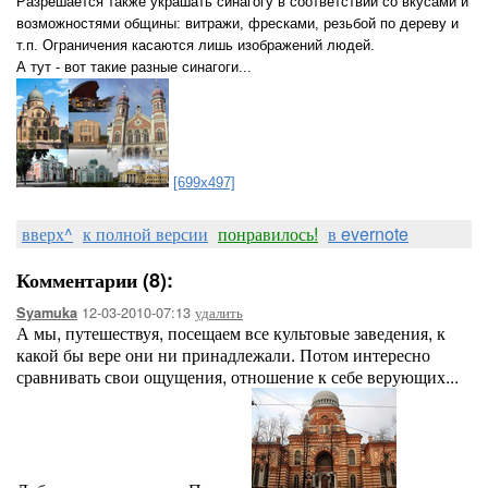
Разрешается также украшать синагогу в соответствии со вкусами и
возможностями общины: витражи, фресками, резьбой по дереву и
т.п. Ограничения касаются лишь изображений людей.
А тут - вот такие разные синагоги...
[699x497]
вверх^
к полной версии
понравилось!
в evernote
Комментарии (8):
12-03-2010-07:13
удалить
Syamuka
А мы, путешествуя, посещаем все культовые заведения, к
какой бы вере они ни принадлежали. Потом интересно
сравнивать свои ощущения, отношение к себе верующих...