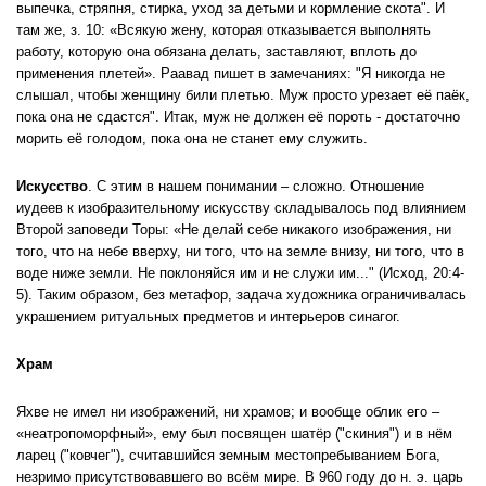
выпечка, стряпня, стирка, уход за детьми и кормление скота". И
там же, з. 10: «Всякую жену, которая отказывается выполнять
работу, которую она обязана делать, заставляют, вплоть до
применения плетей». Раавад пишет в замечаниях: "Я никогда не
слышал, чтобы женщину били плетью. Муж просто урезает её паёк,
пока она не сдастся". Итак, муж не должен её пороть - достаточно
морить её голодом, пока она не
станет ему служить.
Искусство
. С этим в нашем понимании – сложно. Отношение
иудеев к изобразительному искусству складывалось под влиянием
В
торой заповеди Торы: «Не делай себе никакого изображения, ни
того, что на небе вверху, ни того, что на земле внизу, ни того, что в
воде ниже земли. Не поклоняйся им и не служи им..." (Исход, 20:4-
5). Таким образом, без метафор, задача художника ограничивалась
украшением ритуальных предметов и интерьеров синагог.
Храм
Яхве не имел ни изображений, ни храмов; и вообще облик его –
«неатропоморфный», ему был посвящен шатёр ("скиния") и в нём
ларец ("ковчег"), считавшийся земным местопребыванием Бога,
незримо присутствовавшего во всём мире. В 960 году до н. э. царь