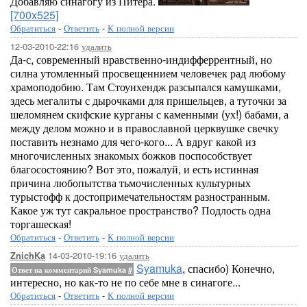
Добавляю синагогу из Питера.
[700x525]
Обратиться
-
Ответить
-
К полной версии
12-03-2010-22:16
удалить
Да-с, современный нравственно-индифферрентный, но
силна утомленный просвещеннием человечек рад любому
храмоподобию. Там Стоунхендж разсыпался камушками,
здесь мегалиты с дырочками для пришельцев, а туточки за
шеломянем скифские курганы с каменными (ух!) бабами, а
между делом можно и в православной церквушке свечку
поставить незнамо для чего-кого... А вдруг какой из
многочисленных знакомых божков поспособствует
благосостоянию? Вот это, пожалуй, и есть истинная
причина любопытства тьмочисленных культурных
турыстофф к достопримечательностям разностранным.
Какое уж тут сакральное пространство? Подлость одна
торгашеская!
Обратиться
-
Ответить
-
К полной версии
14-03-2010-19:16
удалить
ZnichKa
Syamuka
, спасибо) Конечно,
Ответ на комментарий Syamuka
#
интересно, но как-то не по себе мне в синагоге...
Обратиться
-
Ответить
-
К полной версии