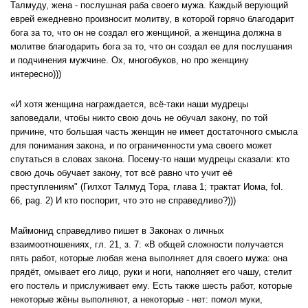
Талмуду, жена - послушная раба своего мужа. Каждый верующий
еврей ежедневно произносит молитву, в которой горячо благодарит
бога за то, что он не создал его женщиной, а женщина должна в
молитве благодарить бога за то, что он создал ее для послушания
и подчинения мужчине. Ох, многобуков, но про женщину
интересно)))
«
И хотя женщина награждается, всё-таки наши мудрецы
заповедали, чтобы никто свою дочь не обучал закону, по той
причине, что большая часть женщин не имеет достаточного смысла
для понимания закона, и по ограниченности ума своего может
спутаться в словах закона. Посему-то наши мудрецы сказали: кто
свою дочь обучает закону, тот всё равно что учит её
преступлениям" (Гилхот Талмуд Тора, глава 1; трактат Иома, fol.
66, pag. 2) И кто поспорит, что это не справедливо?)))
Маймонид справедливо пишет в Законах о личных
взаимоотношениях, гл. 21, з. 7: «В общей сложности получается
пять работ, которые любая жена выполняет для своего мужа: она
прядёт, омывает его лицо, руки и ноги, наполняет его чашу, стелит
его постель и прислуживает ему. Есть также шесть работ, которые
некоторые жёны выполняют, а некоторые - нет: помол муки,