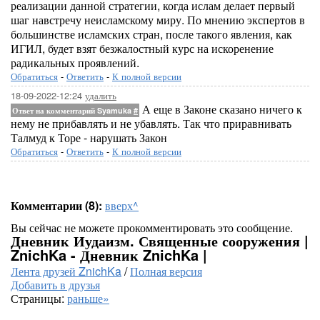
реализации данной стратегии, когда ислам делает первый
шаг навстречу неисламскому миру. По мнению экспертов в
большинстве исламских стран, после такого явления, как
ИГИЛ, будет взят безжалостный курс на искоренение
радикальных проявлений.
Обратиться
-
Ответить
-
К полной версии
18-09-2022-12:24
удалить
А еще в Законе сказано ничего к
Ответ на комментарий Syamuka
#
нему не прибавлять и не убавлять. Так что приравнивать
Талмуд к Торе - нарушать Закон
Обратиться
-
Ответить
-
К полной версии
Комментарии (8):
вверх^
Вы сейчас не можете прокомментировать это сообщение.
Дневник Иудаизм. Священные сооружения |
ZnichKa - Дневник ZnichKa |
Лента друзей ZnichKa
/
Полная версия
Добавить в друзья
Страницы:
раньше»