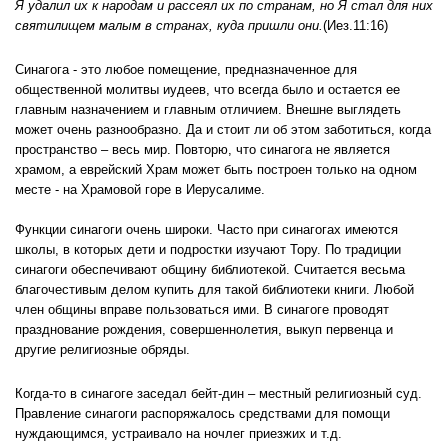
Я удалил их к народам и рассеял их по странам, но Я стал для них
святилищем малым в странах, куда пришли они.
(Иез.11:16)
Синагога - это любое помещение, предназначенное для
общественной молитвы иудеев, что всегда было и остается ее
главным назначением и главным отличием. Внешне выглядеть
может очень разнообразно. Да и стоит ли об этом заботиться, когда
пространство – весь мир. Повторю, что синагога не является
храмом, а еврейский Храм может быть построен только на одном
месте - на Храмовой горе в Иерусалиме.
Функции синагоги очень широки. Часто при синагогах имеются
школы, в которых дети и подростки изучают Тору. По традиции
синагоги обеспечивают общину библиотекой. Считается весьма
благочестивым делом купить для такой библиотеки книги. Любой
член общины вправе пользоваться ими. В синагоге проводят
празднование рождения, совершеннолетия, выкуп первенца и
другие религиозные обряды.
Когда-то в синагоге заседал бейт-дин – местный религиозный суд.
Правление синагоги распоряжалось средствами для помощи
нуждающимся, устраивало на ночлег приезжих и т.д.