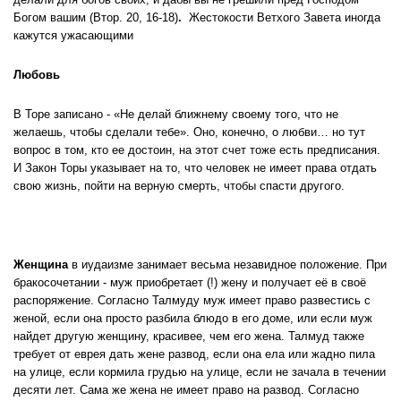
Богом вашим
(Втор. 20, 16-18)
.
Жестокости Ветхого Завета иногда
кажутся ужасающими
Любовь
В Торе записано - «Не делай ближнему своему того, что не
желаешь, чтобы сделали тебе». Оно, конечно, о любви… но тут
вопрос в том, кто ее достоин, на этот счет тоже есть предписания.
И Закон Торы указывает на то, что человек не имеет права отдать
свою жизнь, пойти на верную смерть, чтобы спасти другого.
Женщина
в иудаизме занимает весьма незавидное положение. При
бракосочетании - муж приобретает (!) жену и получает её в своё
распоряжение. Согласно Талмуду муж имеет право развестись с
женой, если она просто разбила блюдо в его доме, или если муж
найдет другую женщину, красивее, чем его жена. Талмуд также
требует от еврея дать жене развод, если она ела или жадно пила
на улице, если кормила грудью на улице, если не зачала в течении
десяти лет. Сама же жена не имеет право на развод. Согласно