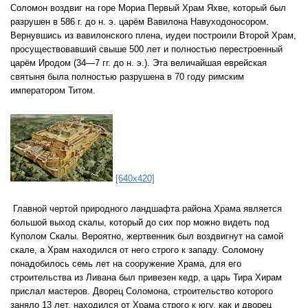
Соломон воздвиг на горе Мориа Первый Храм Яхве, который был
разрушен в 586 г. до н. э. царём Вавилона Навуходоносором.
Вернувшись из вавилонского плена, иудеи построили Второй Храм,
просуществовавший свыше 500 лет и полностью перестроенный
царём Иродом (34—7 гг. до н. э.). Эта величайшая еврейская
святыня была полностью разрушена в 70 году римским
императором Титом.
[640x420]
Главной чертой природного ландшафта района Храма является
большой выход скалы, который до сих пор можно видеть под
Куполом Скалы. Вероятно, жертвенник был воздвигнут на самой
скале, а Храм находился от него строго к западу. Соломону
понадобилось семь лет на сооружение Храма, для его
строительства из Ливана был привезен кедр, а царь Тира Хирам
прислал мастеров. Дворец Соломона, строительство которого
заняло 13 лет, находился от Храма строго к югу, как и дворец