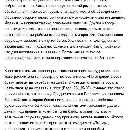
избранность – от Бога, тоска по утраченной родине, «земле
обетованной», «вековая грусть в глазах», мечта об объединении.
Обратная сторона такого романтизма – отношение к иноплеменным.
Иудаизм – исключительно племенная религия. Другие народы
вполне доброжелательно признаются, но иногда почитаются
потенциальными рабами или актуальными врагами.
Самои
золяция
верующих евреев, в силу их богоизбранности – стала одной из
важнейших черт иудаизма; однако в дальнейшем было признано,
что для вступления в «завет» с Богом, независимо от
происхождения, достаточно обрезания и следования Законам.
В связи с этим и
нтересна религиозная экономика иудаизма, она
тоже рассчитана на пространство всего мира. «Не отдавай в рост
брату твоему ни серебра, ни хлеба. Иноземцу отдавай в рост, а
брату твоему не отдавай в рост
(Втор. 23, 19-20). Именно это стало
причиной того, что в эпоху Средневековья и Реформации финансы
большей части европейской цивилизации оказались собраны в
руках еврейских банкиров: христиане считали греховным давать
деньги под проценты кому бы то ни было, а иудеи полагали
возможным ссужать деньги под проценты иноплеменникам. Что-то
есть в словах барона Унгерна (кстати, буддиста): «Талмуд
проповедует терпимость ко всем и всяческим способам