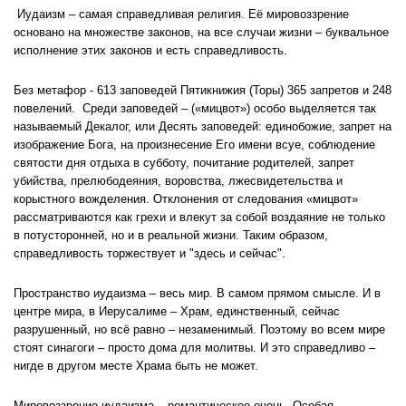
Иудаизм – самая справедливая религия. Её мировоззрение
основано на множестве законов, на все случаи жизни – буквальное
исполнение этих законов и есть справедливость.
Без метафор - 613 заповедей Пятикнижия (Торы) 365 запретов и 248
повелений. Среди заповедей – («мицвот») особо выделяется так
называемый Декалог, или Десять заповедей: единобожие, запрет на
изображение Бога, на произнесение Его имени всуе, соблюдение
святости дня отдыха в субботу, почитание родителей, запрет
убийства, прелюбодеяния, воровства, лжесвидетельства и
корыстного вожделения. Отклонения от следования «мицвот»
рассматриваются как грехи и влекут за собой воздаяние не только
в потусторонней, но и в реальной жизни. Таким образом,
справедливость торжествует и "здесь и сейчас".
Пространство иудаизма – весь мир. В самом прямом смысле. И в
центре мира, в Иерусалиме – Храм, единственный, сейчас
разрушенный, но всё равно – незаменимый. Поэтому во всем мире
стоят синагоги – просто дома для молитвы. И это справедливо –
нигде в другом месте Храма быть не может.
Мировоззрение иудаизма – романтическое очень. Особая