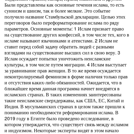
Были представлены как основные течения ислама, то есть
суннизм и шиизм, так и более мелкие. Это событие
получило название Стамбульской декларации. Целью этих
переговоров было переформатирование ислама по ряду
параметров. Основные моменты: 1 Ислам признает право
на существование других конфессий, в том числе тех, кого в
исламе называют язычниками и атеистами. 2 Ислам не
ставит перед собой задачу обратить людей с разными
взглядами на существование высших сил в свою веру. 3
Ислам осуждает попытки уничтожить неисламские
культуры, в том числе путем миграции. 4 Ислам выступает
за уравнивание прав женщин. В то же время осуждается
неконтролируемый феминизм в форме наличия только прав
и отсутствия каких-либо обязанностей. Ожидается, что в
ближайшее время данная программа начнет внедрятся в
исламских странах. В таких изменениях заинтересованы
такие неисламские сверхдержавы, как США, ЕС, Китай и
Индия. В мусульманских странах в целом также пришли к
пониманию необходимости реформирования ислама. В
2019 году в Египте было проведено исследование, в
котором утверждается, что существует связь между исламом
и индуизмом. Некоторые эксперты видят в этом начало