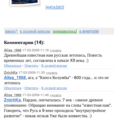
[440x583]
вверх^
к полной версии
понравилось!
в evernote
Комментарии (14):
17-03-2009-11:16
удалить
Alisa_1968
Древнейшая известная нам русская летопись, Повесть
временных лет, составлена в начале XII века. :)
Обратиться
-
Ответить
-
К полной версии
17-03-2009-11:35
удалить
ZnichKa
Alisa_1968
, ага, а "Книга Колумбы" - 800 года... и это не
летопись
Обратиться
-
Ответить
-
К полной версии
17-03-2009-11:46
удалить
Alisa_1968
ZnichKa
, Пардон, опечаталась: 7 век - самоое древнее
упоминание. Обращаю внимание на слова "известная нам".
Говорить, что Русь в 9 веке проходила "внутриутробное
развитие" - никак нельзя Уже были княжества. :)