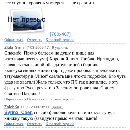
лет спустя - уровень мастерства - не сравнить...
[700x487]
Обратиться
-
Ответить
-
К полной версии
17-03-2009-17:19
удалить
Zlata_Sirin
Спасибо! Прямо бальзам на душу и пища для
изголодавшегося ума) Хороший пост. Люблю Ирландию,
являюсь счастливой обладательницей сборника
вышеуказанных миниатюр и даже пробовала предложить
тату-мастеру в "Лисе" сделать мне что-то подобное. Его чуть
удар не хватил) Жаль только, что ПЧ так вцепились в эту
фразу про Русь) речь-то о Зеленом острове шла. С днем
Святого Патрика!
Обратиться
-
Ответить
-
К полной версии
17-03-2009-18:11
удалить
ZnichKa
Syrinx_Caer
, спасибо) люблю кельтов и их культуру, а
книжку такую (завидую) прямо мечтаю иметь!
Обратиться
-
Ответить
-
К полной версии