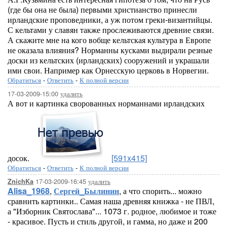
(где бы она не была) первыми христианство принесли
ирландские проповедники, а уж потом греки-византийцы.
С кельтами у славян также прослеживаются древние связи.
А скажите мне на кого вобще кельтская культура в Европе
не оказала влияния? Норманны кусками выдирали резные
доски из кельтских (ирландских) сооружений и украшали
ими свои. Например как Орнесскую церковь в Норвегии.
Обратиться
-
Ответить
-
К полной версии
17-03-2009-15:00
удалить
А вот и картинка сворованных норманнами ирландских
досок.
[591x415]
Обратиться
-
Ответить
-
К полной версии
17-03-2009-16:45
удалить
ZnichKa
Alisa_1968
,
Сергей_Былинин
, а что спорить... можно
сравнить картинки.. Самая наша древняя книжка - не ПВЛ,
а "Изборник Святослава"... 1073 г. родное, любимое и тоже
- красивое. Пусть и стиль другой, и гамма, но даже и 200