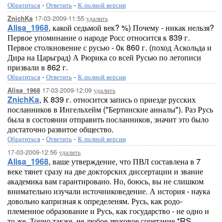
Обратиться
-
Ответить
-
К полной версии
17-03-2009-11:55
удалить
ZnichKa
Alisa_1968
, какой седьмой век? %) Почему - никак нельзя?
Первое упоминание о народе Росс относится к 839 г.
Первое столкновение с русью - 0к 860 г. (поход Аскольда и
Дира на Царьград) А Рюрика со всей Русью по летописи
призвали в 862 г.
Обратиться
-
Ответить
-
К полной версии
17-03-2009-12:09
удалить
Alisa_1968
ZnichKa
, К 839 г. относится запись о приезде русских
посланников в Ингельхейм ("Бертинские анналы"). Раз Русь
была в состоянии отправить посланников, значит это было
достаточно развитое общество.
Обратиться
-
Ответить
-
К полной версии
17-03-2009-12:56
удалить
Alisa_1968
, ваше утверждение, что ПВЛ составлена в 7
веке тянет сразу на две докторских диссертации и звание
академика вам гарантировано. Но, боюсь, вы не слишком
внимательно изучали источниковедение. А история - наука
довольно капризная к определеням. Русь, как родо-
племенное образование и Русь, как государство - не одно и
то же. Точно также, не любое звуковое сочетание *RS,