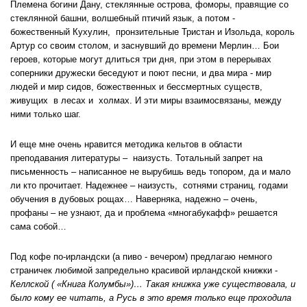
Племена богини Дану, стеклянные острова, фоморы, правящие со
стеклянной башни, волшебный птичий язык, а потом -
божественный Кухулин, пронзительные Тристан и Изольда, король
Артур со своим столом, и заснувший до времени Мерлин… Бои
героев, которые могут длиться три дня, при этом в перерывах
соперники дружески беседуют и поют песни, и два мира - мир
людей и мир сидов, божественных и бессмертных существ,
живущих в лесах и холмах. И эти миры взаимосвязаны, между
ними только шаг.
И еще мне очень нравится методика кельтов в области
преподавания литературы – наизусть. Тотальный запрет на
письменность – написанное не вырубишь ведь топором, да и мало
ли кто прочитает. Надежнее – наизусть, сотнями страниц, годами
обучения в дубовых рощах… Наверняка, надежно – очень,
профаны – не узнают, да и проблема «многабукафф» решается
сама собой…
Под кофе по-ирландски (а пиво - вечером) предлагаю немного
страничек любимой запредельно красивой ирландской книжки -
Келлской ( «Книга Колумбы»)… Такая книжка уже существовала, и
было кому ее читать, а Русь в это время только еще проходила