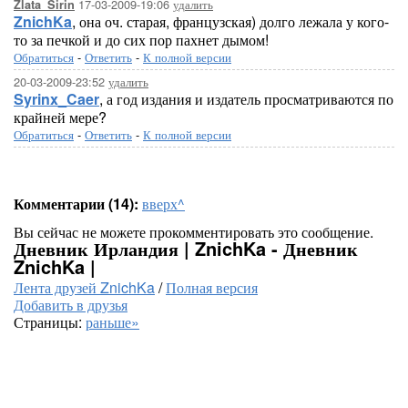
17-03-2009-19:06
удалить
Zlata_Sirin
ZnichKa
, она оч. старая, французская) долго лежала у кого-
то за печкой и до сих пор пахнет дымом!
Обратиться
-
Ответить
-
К полной версии
20-03-2009-23:52
удалить
Syrinx_Caer
, а год издания и издатель просматриваются по
крайней мере?
Обратиться
-
Ответить
-
К полной версии
Комментарии (14):
вверх^
Вы сейчас не можете прокомментировать это сообщение.
Дневник Ирландия | ZnichKa - Дневник
ZnichKa |
Лента друзей ZnichKa
/
Полная версия
Добавить в друзья
Страницы:
раньше»