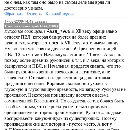
не о чем, как там оно было на самом деле мы вряд ли
достоверно узнаем.
Обратиться
-
Ответить
-
К полной версии
17-03-2009-14:49
удалить
Ответ на комментарий Alisa_1968
#
Исходное сообщение Alisa_1968
К XII веку официально
относят ПВЛ, которая базируется на более древних
рукописях, которые относят к VII веку, я это имела ввиду.
Ну, вот это уже совсем другое дело! Предшественницей
ПВЛ 12 в. считают Начальную летопись 11 века. А вот по
поводу более древних рукописей в т.ч. и 7 века, на которых
базируются и ПВЛ, и Начальная, придется сказать, что это
были рукописи-хроники греческие и латинские, а не
славянские. От славян же до летописца дошли только
предания и легенды. Корнями своими они уходят в
глубокую и глубочайшую древность, но загадку Руси увы не
проясняют. Некоторые понапрасну носятся с весьма
сомнительной Влескнигой. Но создатель её так боялся быть
разоблаченным, что не рискнул не только придумать
оригинальную историю происхождения Руси от... но даже
воспроизвести какую-нибудь из существующих. Посему
произведение сие для истории - пустое место. А вот у
А.Г.Кузьмина есть интересная гипотеза о том, что на Русь