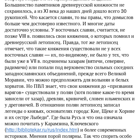
Большинство памятников древнерусской книжности не
сохранилось, а из XI века до наших дней дошло всего 30
рукописей. Что касается славян, то вы правы, что домыслов
больше чем достоверно известного. И многие даты
достаточно условны. У восточных славян, считается, не
позже VIII в. появились свои княжения, о которых помнил и
древнерусский летописец. Правда, тот же летописец
отмечает, что такие княжения существовали не у всех
восточных славян — их, по-видимому, не было у тех, что
были уже в VII в. подчинены хазарам (вятичи, северяне,
радимичи) или попали под верховенство сильных соседних
западнославянских объединений, прежде всего Великой
Моравии, что можно предположить для волынян и белых
хорватов. Но ПВЛ знает, что свои княжения до «призвания
варягов» существовали у полян (хотя поляне какое-то время
зависели от хазар), древлян, кривичей, словен ильменских и
у дреговичей. В отношении полян летописец записал
легенды о князьях, основателях города: Кие, Щеке и Хориве
и их сестре Лыбеди". Где была Русь и что она означала
можно почитать у Карамзина, Ключевского
(
http://bibliotekar.ru/rus/index.htm
) и более современных
историков. Мнения порой полярны. Так что спорить особо