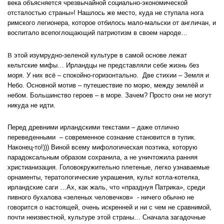
века объясняется чрезвычайной социально-экономической
отсталостью страны»! Нашлось же место, куда не ступала нога
римского легионера, которое отбилось мало-мальски от англичан, и
воспитало всепоглощающий патриотизм в своем народе…
В
этой изумрудно-зеленой культуре в самой основе лежат
кельтские мифы… Ирландцы не представляли себе жизнь без
моря. У них всё – спокойно-горизонтально. Две стихии – Земля и
Небо. Основной мотив – путешествие по морю, между землёй и
небом. Большинство героев – в море. Зачем? Просто они не могут
никуда не идти.
Перед древними ирландскими текстами – даже отлично
переведенными – современное сознание становится в тупик.
Наконец-то!))) Виной всему мифологическая поэтика, которую
парадоксальным образом сохранила, а не уничтожила ранняя
христианизация. Головокружительно плетеные, легко узнаваемые
орнаменты, тератологические украшения, культ котла-котелка,
ирландские саги …Ах, как жаль, что «празднуя Патрика», среди
пивного бухалова «зеленых человечков» - ничего обычно не
говорится о настоящей, очень искренней и ни с чем не сравнимой,
почти неизвестной, культуре этой страны… Сначала загадочные