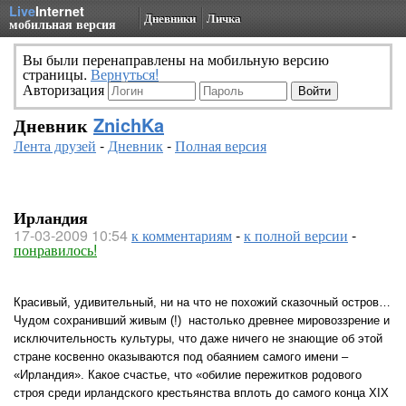
Live
Internet
Дневники
Личка
мобильная версия
Вы были перенаправлены на мобильную версию
страницы.
Вернуться!
Авторизация
Дневник
ZnichKa
Лента друзей
-
Дневник
-
Полная версия
Ирландия
17-03-2009 10:54
к комментариям
-
к полной версии
-
понравилось!
Красивый, удивительный, ни на что не похожий сказочный остров…
Чудом сохранивший живым (!) настолько древнее мировоззрение и
исключительность культуры, что даже ничего не знающие об этой
стране косвенно оказываются под обаянием самого имени –
«Ирландия». Какое счастье, что «обилие пережитков родового
строя среди ирландского крестьянства вплоть до самого конца XIX