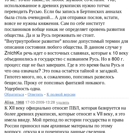
использованное в древних рукописях нужно тотчас
переводить Русью. Если бы запись в Бертинских анналах
была столь очевидной... А для отправки послов, кстати,
вовсе не нужны княжения. Сам по себе институт
посланников вобще никак не определяет оровень развития
общества. Да и за Русь переживать не стоит.
"Внутриутробное развитие" вполне допустимый термин для
описания состояния любого общества. В данном случае у
ZnichKи речь идет о восточных славянах, которые к 10 веку
объединились в государство с названием Русь. Но в 800 г.
процесс еще не был завершен. Где в это время была Русь и
что она означала? Это пока остаётся тайной и загадкой.
Гипотез много, но, к сожалению, попсовых развелось
бещисла. Проку от попсовых фантазий никакого.
Ущербность одна.
Обратиться
-
Ответить
-
К полной версии
17-03-2009-13:28
удалить
Alisa_1968
К XII веку официально относят ПВЛ, которая базируется на
более древних рукописях, которые относят к VII веку, я это
имела ввиду. Мой препод по истории государства и права
России приносил нам архивные материалы по этому
вопросу, откуда я и почерпнула данные сведения.