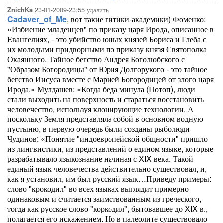
23-01-2009-23:55
удалить
ZnichKa
Cadaver_of_Me
, вот такие гитики-академики) Фоменко:
«Избиение младенцев" по приказу царя Ирода, описанное в
Евангелиях, - это убийство юных князей Бориса и Глеба с
их молодыми придворными по приказу князя Святополка
Окаянного. Тайное бегство Андрея Боголюбского с
"Образом Богородицы" от Юрия Долгорукого - это тайное
бегство Иисуса вместе с Марией Богородицей от злого царя
Ирода.» Мулдашев: «Когда беда минула (Потоп), люди
стали выходить на поверхность и стараться восстановить
человечество, используя клонирующие технологии. А
поскольку Земля представляла собой в основном водную
пустыню, в первую очередь были созданы рыболюди
Чудинов: «Понятие "индоевропейской общности" пришло
из лингвистики, из представлений о едином языке, которые
разрабатывало языкознание начиная с XIX века. Такой
единый язык человечества действительно существовал, и,
как я установил, им был русский язык…Приведу примеры:
слово "крокодил" во всех языках выглядит примерно
одинаковым и считается заимствованным из греческого,
тогда как русское слово "коркодил", бытовавшее до XIX в.,
полагается его искажением. Но в палеолите существовало