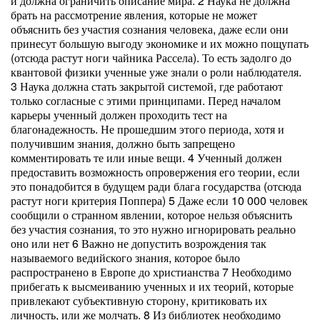
и должна ограничить описание мира. 2 Наука не должна
брать на рассмотрение явления, которые не может
объяснить без участия сознания человека, даже если они
принесут большую выгоду экономике и их можно пощупать
(отсюда растут ноги чайника Рассела). То есть задолго до
квантовой физики ученные уже знали о роли наблюдателя.
3 Наука должна стать закрытой системой, где работают
только согласные с этими принципами. Перед началом
карьеры ученный должен проходить тест на
благонадежность. Не прошедшим этого периода, хотя и
получившим знания, должно быть запрещено
комментировать те или иные вещи. 4 Ученный должен
предоставить возможность опровержения его теории, если
это понадобится в будущем ради блага государства (отсюда
растут ноги критерия Поппера) 5 Даже если 10 000 человек
сообщили о странном явлении, которое нельзя объяснить
без участия сознания, то это нужно игнорировать реально
оно или нет 6 Важно не допустить возрождения так
называемого ведийского знания, которое было
распространено в Европе до христианства 7 Необходимо
прибегать к высмеиванию ученных и их теорий, которые
привлекают субъективную сторону, критиковать их
личность, или же молчать. 8 Из библиотек необходимо