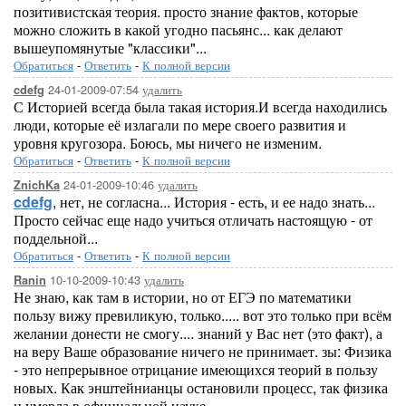
позитивистская теория. просто знание фактов, которые
можно сложить в какой угодно пасьянс... как делают
вышеупомянутые "классики"...
Обратиться
-
Ответить
-
К полной версии
24-01-2009-07:54
удалить
cdefg
С Историей всегда была такая история.И всегда находились
люди, которые её излагали по мере своего развития и
уровня кругозора. Боюсь, мы ничего не изменим.
Обратиться
-
Ответить
-
К полной версии
24-01-2009-10:46
удалить
ZnichKa
cdefg
, нет, не согласна... История - есть, и ее надо знать...
Просто сейчас еще надо учиться отличать настоящую - от
поддельной...
Обратиться
-
Ответить
-
К полной версии
10-10-2009-10:43
удалить
Ranin
Не знаю, как там в истории, но от ЕГЭ по математики
пользу вижу превиликую, только..... вот это только при всём
желании донести не смогу.... знаний у Вас нет (это факт), а
на веру Ваше образование ничего не принимает. зы: Физика
- это непрерывное отрицание имеющихся теорий в пользу
новых. Как энштейнианцы остановили процесс, так физика
и умерла в официальной науке.