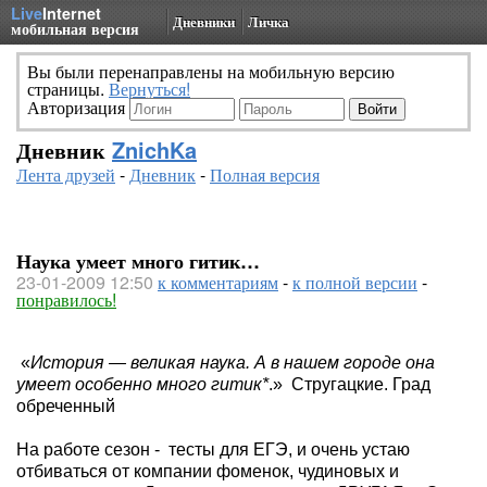
Live
Internet
Дневники
Личка
мобильная версия
Вы были перенаправлены на мобильную версию
страницы.
Вернуться!
Авторизация
Дневник
ZnichKa
Лента друзей
-
Дневник
-
Полная версия
Наука умеет много гитик…
23-01-2009 12:50
к комментариям
-
к полной версии
-
понравилось!
«
История — великая наука. А в нашем городе она
умеет особенно много гитик*
.»
Стругацкие. Град
обреченный
На работе сезон -
тесты для ЕГЭ, и очень устаю
отбиваться от компании фоменок, чудиновых и