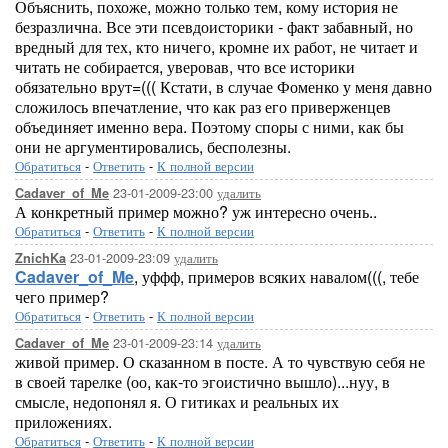
Объяснить, похоже, можно только тем, кому история не
безразлична. Все эти псевдоисторики - факт забавный, но
вредный для тех, кто ничего, кромне их работ, не читает и
читать не собирается, уверовав, что все историки
обязательно врут=((( Кстати, в случае Фоменко у меня давно
сложилось впечатление, что как раз его приверженцев
объединяет именно вера. Поэтому споры с ними, как бы
они не аргументировались, бесполезны.
Обратиться
-
Ответить
-
К полной версии
23-01-2009-23:00
удалить
Cadaver_of_Me
А конкретный пример можно? уж интересно очень..
Обратиться
-
Ответить
-
К полной версии
23-01-2009-23:09
удалить
ZnichKa
Cadaver_of_Me
, уффф, примеров всяких навалом(((, тебе
чего пример?
Обратиться
-
Ответить
-
К полной версии
23-01-2009-23:14
удалить
Cadaver_of_Me
живой пример. О сказанном в посте. А то чувствую себя не
в своей тарелке (оо, как-то эгоистично вышло)...нуу, в
смысле, недопонял я. О гитиках и реальных их
приложениях.
Обратиться
-
Ответить
-
К полной версии