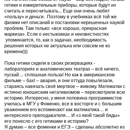
гитики и измерительные приборы, которые будут их
считать и пересчитывать... Еще они очень любят
«пользу» и деньги.
Поэтому в учебниках всё той же
физики нет описаний и постановки нерешенных наукой
проблем. Там только: «все хорошо, прекрасная
маркиза». Если о нестыковках и неизвестностях
упоминается, то, как о задачах, необходимость
решения которых не актуальна или совсем не ко
времени)))
Пока гитики сидели в своих резервациях -
лабораториях и анатомических театрах – всё ничего,
пускай… сплошная польза! Но как в американском
фильме – бах! – авария, и они оттуда повылезали,
стараясь навязать своё мертвое – живому. Математки с
истинно юношеским негативизмом – пересмотрели всю
историю. Интересно, у меня половина программистов
училась в МГУ у Фоменко, все в восторге и с большим
уважением его вспоминают как математика… и
интересного преподавателя… И «з якой такой бяды»
его понесло с его гитиками в историю?
Я думаю – все фоменки и ЕГЭ – сделаны абсолютно из