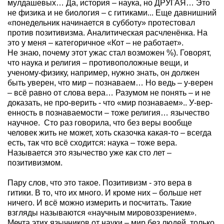
мулдашевых… Да, история – наука, но ДРУГАЯ… Это
не физика и не биология – с гитиками... Еще давнишний
«понедельник начинается в субботу» протестовал
против позитивизма. Аналитическая расчленёнка. На
это у меня – категоричное «Кот – не работает».
Не знаю, почему этот ужас стал возможен %). Говорят,
что наука и религия – противоположные вещи, и
ученому-физику, например, нужно знать, он должен
быть уверен, что мир – познаваем… Но ведь – у-верен
– всё равно от слова вера… Разумом не понять – и не
доказать, не про-верить - что «мир познаваем».. У-вер-
енность в познаваемости – тоже религия… язычество
научное.
Сто раз говорила, что без веры вообще
человек жить не может, хоть сказочка какая-то – всегда
есть, так что всё сходится: наука – тоже вера.
Называется это язычество уже как сто лет –
позитивизмом.
Пару слов, что это такое. Позитивизм - это вера в
гитики. В то, что их много. И кроме них – больше нет
ничего. И всё можно измерить и посчитать. Такие
взгляды называются «научным мировоззрением».
Мечта этих язычников от науки – мир без людей, только