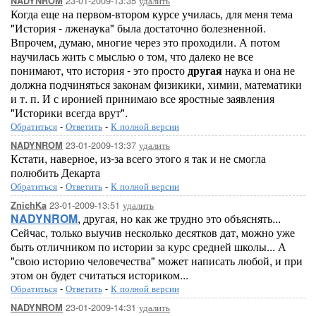
23-01-2009-13:35
удалить
NADYNROM
Когда еще на первом-втором курсе училась, для меня тема
"История - лженаука" была достаточно болезненной.
Впрочем, думаю, многие через это проходили. А потом
научилась жить с мыслью о том, что далеко не все
понимают, что история - это просто
другая
наука и она не
должна подчиняться законам физикики, химии, математики
и т. п. И с иронией принимаю все яростные заявления
"Историки всегда врут".
Обратиться
-
Ответить
-
К полной версии
23-01-2009-13:37
удалить
NADYNROM
Кстати, наверное, из-за всего этого я так и не смогла
полюбить Декарта
Обратиться
-
Ответить
-
К полной версии
23-01-2009-13:51
удалить
ZnichKa
NADYNROM
, другая, но как же трудно это объяснять...
Сейчас, только выучив несколько десятков дат, можно уже
быть отличником по истории за курс средней школы... А
"свою историю человечества" может написать любой, и при
этом он будет считаться историком...
Обратиться
-
Ответить
-
К полной версии
23-01-2009-14:31
удалить
NADYNROM