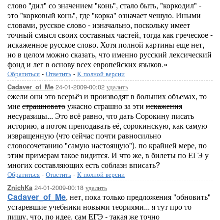
слово "дил" со значением "конь", стало быть, "коркодил" -
это "корковый конь", где "корка" означает чешую. Иными
словами, русское слово - изначально, поскольку имеет
точный смысл своих составных частей, тогда как греческое -
искаженное русское слово. Хотя полной картины еще нет,
но в целом можно сказать, что именно русский лексический
фонд и лег в основу всех европейских языков.»
Обратиться
-
Ответить
-
К полной версии
24-01-2009-00:02
удалить
Cadaver_of_Me
ежели они это всерьёз и производят в больших объемах, то
мне
страшновато
ужасно страшно за эти
искажения
несуразицы... Это всё равно, что дать Сорокину писать
историю, а потом преподавать её, сорокинскую, как самую
извращенную (что сейчас почти равносильно
словосочетанию "самую настоящую"). по крайней мере, по
этим примерам такое видится. И что же, в билеты по ЕГЭ у
многих составляющих есть соблазн вписать?
Обратиться
-
Ответить
-
К полной версии
24-01-2009-00:18
удалить
ZnichKa
Cadaver_of_Me
, нет, пока только предложения "обновить"
устаревшие учебники новыми теориями... я тут про то
пишу, что, по идее, сам ЕГЭ - такая же точно