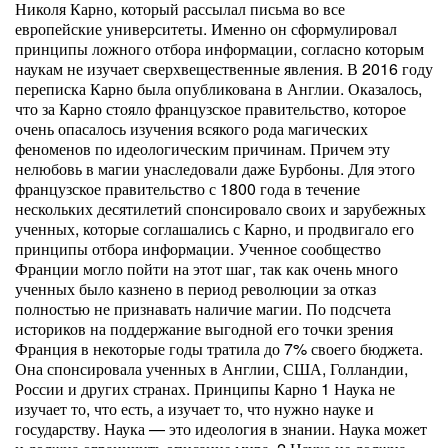
Николя Карно, который рассылал письма во все
европейские университеты. Именно он сформулировал
принципы ложного отбора информации, согласно которым
наукам не изучает сверхвещественные явления. В 2016 году
переписка Карно была опубликована в Англии. Оказалось,
что за Карно стояло французское правительство, которое
очень опасалось изучения всякого рода магических
феноменов по идеологическим причинам. Причем эту
нелюбовь в магии унаследовали даже Бурбоны. Для этого
французское правительство с 1800 года в течение
нескольких десятилетий спонсировало своих и зарубежных
ученных, которые соглашались с Карно, и продвигало его
принципы отбора информации. Ученное сообщество
Франции могло пойти на этот шаг, так как очень много
ученных было казнено в период революции за отказ
полностью не признавать наличие магии. По подсчета
историков на поддержание выгодной его точки зрения
Франция в некоторые годы тратила до 7% своего бюджета.
Она спонсировала ученных в Англии, США, Голландии,
России и других странах. Принципы Карно 1 Наука не
изучает то, что есть, а изучает то, что нужно науке и
государству. Наука — это идеология в знании. Наука может