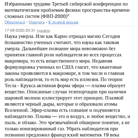
Избранными трудами Третьей сибирской конференции по
математическим проблемам физики пространства-времени
сложных систем (ФВП-2000)"
Обратиться
-
Ответить
-
К полной версии
17-09-2020-20:31
удалить
Наука умерла. Или как Карно отрицал магию Сегодня
большинство ученных считают, что наука как таковая
умерла. Дальнейшее познание мира невозможно без
принятия главной роли наблюдателя во всех процессах
макромира, то есть вещественного мира. Недавняя
формулировка ученных из США гласит, что квантовые
законы проявляются в макромире, в том числе и главная
роль наблюдателя, то есть мир есть иллюзия. По теории
Тесла - Крукса активная форма эфира — плазма образует
вещество. Описанные случаи телепортации при наличии
шаровой молнии иллюстрирует этот принцип. Плазмой
являются черный дыры, которые и образовали атомы
Вселенной. Эфир-плазма есть сознание и подчиняется
наблюдателю. Плазма — это и воздух, и любое вещество, и
пыль, и облако. Это чрезвычайной обширное понятие, а не
только ионизированный газ. Убрать наблюдателя при
познании предложил французский математик 19 века