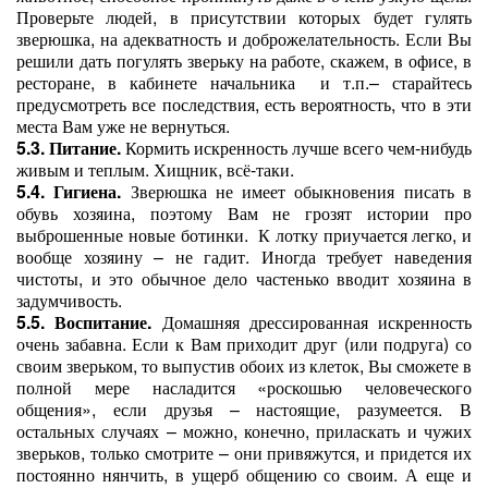
Проверьте людей, в присутствии которых будет гулять
зверюшка, на адекватность и доброжелательность. Если Вы
решили дать погулять зверьку на работе, скажем, в офисе, в
ресторане, в кабинете начальника
и т.п.– старайтесь
предусмотреть все последствия, есть вероятность, что в эти
места Вам уже не вернуться.
5.3. Питание.
Кормить искренность лучше всего чем-нибудь
живым и теплым. Хищник, всё-таки.
5.4. Гигиена.
Зверюшка не имеет обыкновения писать в
обувь хозяина, поэтому Вам не грозят истории про
выброшенные новые ботинки.
К лотку приучается легко, и
вообще хозяину – не гадит. Иногда требует наведения
чистоты, и это обычное дело частенько вводит хозяина в
задумчивость.
5.5. Воспитание.
Домашняя дрессированная искренность
очень забавна. Если к Вам приходит друг (или подруга) со
своим зверьком, то выпустив обоих из клеток, Вы сможете в
полной мере насладится «роскошью человеческого
общения», если друзья – настоящие, разумеется. В
остальных случаях – можно, конечно, приласкать и чужих
зверьков, только смотрите – они привяжутся, и придется их
постоянно нянчить, в ущерб общению со своим. А еще и