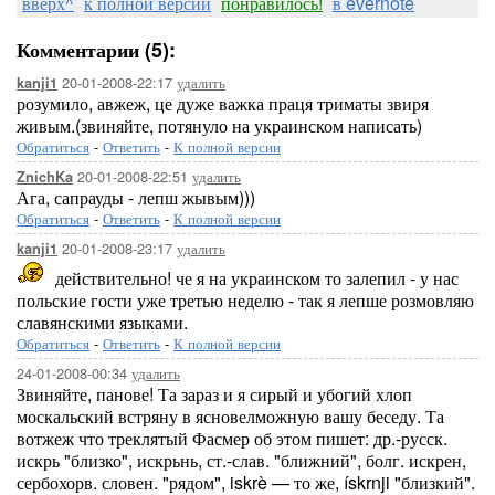
вверх^
к полной версии
понравилось!
в evernote
Комментарии (5):
20-01-2008-22:17
удалить
kanji1
розумило, авжеж, це дуже важка праця триматы звиря
живым.(звиняйте, потянуло на украинском написать)
Обратиться
-
Ответить
-
К полной версии
20-01-2008-22:51
удалить
ZnichKa
Ага, сапрауды - лепш жывым)))
Обратиться
-
Ответить
-
К полной версии
20-01-2008-23:17
удалить
kanji1
действительно! че я на украинском то залепил - у нас
польские гости уже третью неделю - так я лепше розмовляю
славянскими языками.
Обратиться
-
Ответить
-
К полной версии
24-01-2008-00:34
удалить
Звиняйте, панове! Та зараз и я сирый и убогий хлоп
москальский встряну в ясновелможную вашу беседу. Та
вотжеж что треклятый Фасмер об этом пишет: др.-русск.
искрь "близко", искрьнь, ст.-слав. "ближний", болг. искрен,
сербохорв. словен. "рядом", iskrè — то же, ískrnji "близкий".