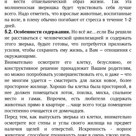
и вести отшельнический образ жизни. Так эта
молниеносная зверюшка будет чувствовать себя лучше
всего. Надо отметить, что взрослые животные, воспитанные
на воле, в плену обычно погибают от стресса в течение 1-2
дней.
5.2. Особенности содержания.
Но всё же…если Вы решили
не расставаться с человеческой цивилизацией и содержать
этого зверька, будьте готовы, что потребуется приложить
усилия, чтобы сохранить ему жизнь, а Вам – отношения с
окружающими.
Внимательно осмотрите его клетку, безусловно, ее
конструктивное решение принадлежит Вашим родителям,
но можно попробовать усовершенствовать его, и даже – что
не многим удается – смастерить для ласки новое, более
просторное жилище. Хорошо бы клетка была просторной, в
нее должен помещаться лоток, поилка, миска, спальное
место и гамак. Впрочем, есть любители содержать
животных прямо в квартире …чаще всего тогда помещение
постепенно очищается от домочадцев.
Перед тем, как выпускать зверька из клетки, внимательно
осмотрите все стены и углы своего жилища на предмет
наличия щелей и отверстий. Искренность - норное
животное, способное проникнуть даже в очень узкую щель.