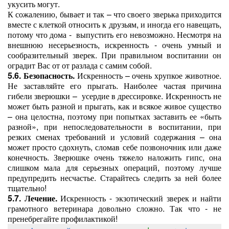
укусить могут.
К сожалению, бывает и так – что своего зверька приходится
вместе с клеткой относить к друзьям, и иногда его навещать,
потому что дома -
выпустить его невозможно. Несмотря на
внешнюю несерьезность, искренность - очень умный и
сообразительный зверек. При правильном воспитании он
оградит Вас от от разлада с самим собой.
5.6. Безопасность.
Искренность – очень хрупкое животное.
Не заставляйте его прыгать. Наиболее частая причина
гибели зверюшки –
усердие в дрессировке. Искренность не
может быть разной и прыгать, как и всякое живое существо
– она целостна, поэтому при попытках заставить ее «быть
разной», при непоследовательности в воспитании, при
резких сменах требований и условий содержания – она
может просто сдохнуть, сломав себе позвоночник или даже
конечность. Зверюшке очень тяжело наложить гипс, она
слишком мала для серьезных операций, поэтому лучше
предупредить несчастье. Старайтесь следить за ней более
тщательно!
5.7. Лечение.
Искренность - экзотический зверек и найти
грамотного ветеринара довольно сложно. Так что - не
пренебрегайте профилактикой!