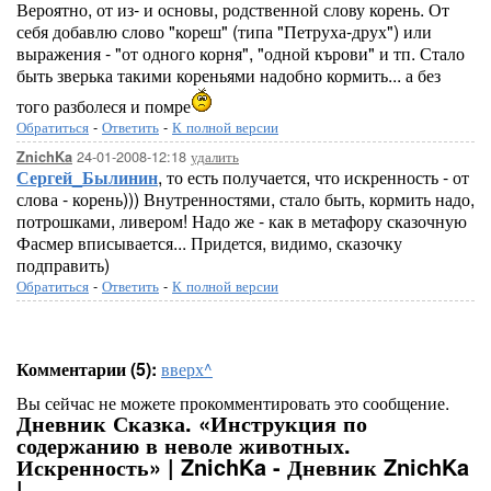
Вероятно, от из- и основы, родственной слову корень. От
себя добавлю слово "кореш" (типа "Петруха-друх") или
выражения - "от одного корня", "одной кърови" и тп. Стало
быть зверька такими кореньями надобно кормить... а без
того разболеся и помре
Обратиться
-
Ответить
-
К полной версии
24-01-2008-12:18
удалить
ZnichKa
Сергей_Былинин
, то есть получается, что искренность - от
слова - корень))) Внутренностями, стало быть, кормить надо,
потрошками, ливером! Надо же - как в метафору сказочную
Фасмер вписывается... Придется, видимо, сказочку
подправить)
Обратиться
-
Ответить
-
К полной версии
Комментарии (5):
вверх^
Вы сейчас не можете прокомментировать это сообщение.
Дневник Сказка. «Инструкция по
содержанию в неволе животных.
Искренность» | ZnichKa - Дневник ZnichKa
|