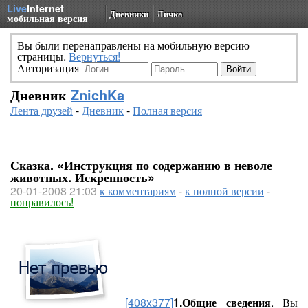
Live
Internet
Дневники
Личка
мобильная версия
Вы были перенаправлены на мобильную версию
страницы.
Вернуться!
Авторизация
Дневник
ZnichKa
Лента друзей
-
Дневник
-
Полная версия
Сказка. «Инструкция по содержанию в неволе
животных. Искренность»
20-01-2008 21:03
к комментариям
-
к полной версии
-
понравилось!
[408x377]
1.Общие сведения
.
Вы