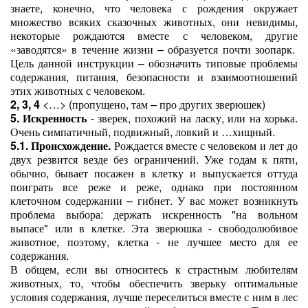
знаете, конечно, что человека с рождения окружает
множество всяких сказочных животных, они невидимы,
некоторые рождаются вместе с человеком, другие
«заводятся» в течение жизни – образуется почти зоопарк.
Цель данной инструкции – обозначить типовые проблемы
содержания, питания, безопасности и взаимоотношений
этих животных с человеком.
2, 3, 4
<…> (пропущено, там – про других зверюшек)
5. Искренность
- з
верек, похожий на ласку, или на хорька.
Очень симпатичный, подвижный, ловкий и …хищный.
5.1. Происхождение.
Рождается вместе с человеком и лет до
двух резвится везде без ограничений. Уже годам к пяти,
обычно, бывает посажен в клетку и выпускается оттуда
поиграть все реже и реже, однако при постоянном
клеточном содержании – гибнет.
У вас может возникнуть
проблема выбора: держать искренность "на вольном
выпасе" или в клетке. Эта зверюшка - свободолюбивое
животное, поэтому, клетка - не лучшее место для ее
содержания.
В общем, если вы относитесь к страстным любителям
животных, то, чтобы обеспечить зверьку оптимальные
условия содержания, лучше переселиться вместе с ним в лес