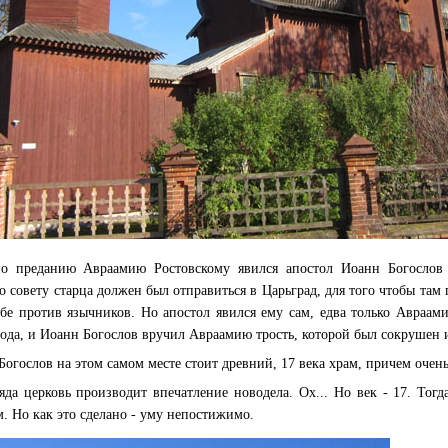
по преданию Авраамию Ростовскому явился апостол Иоанн Богослов
 совету старца должен был отправиться в Царьград, для того чтобы там
бе против язычников. Но апостол явился ему сам, едва только Авраам
ода, и Иоанн Богослов вручил Авраамию трость, которой был сокрушен и
е Богослов на этом самом месте стоит древний, 17 века храм, причем оче
яда церковь производит впечатление новодела. Ох... Но век - 17. Тог
м. Но как это сделано - уму непостижимо.