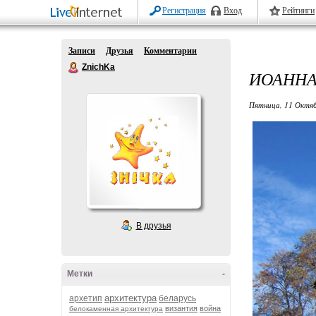
Регистрация
Вход
Рейтинги
Записи
Друзья
Комментарии
ZnichKa
ИОАННА
Пятница, 11 Октяб
В друзья
Метки
-
архитектура
архетип
беларусь
византия
война
белокаменная архитектура