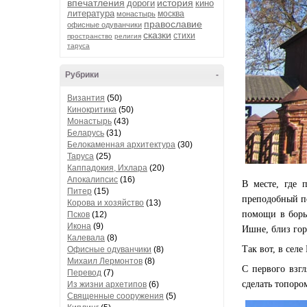
впечатления
история
дороги
кино
литература
москва
монастырь
православие
офисные одуванчики
сказки
стихи
пространство
религия
таруса
Рубрики
-
Византия
(50)
Кинокритика
(50)
Монастырь
(43)
Беларусь
(31)
Белокаменная архитектура
(30)
Таруса
(25)
Каппадокия, Ихлара
(20)
Апокалипсис
(16)
В месте, где 
Питер
(15)
преподобный по
Корова и хозяйство
(13)
помощи в борь
Псков
(12)
Икона
(9)
Ишне, близ гор
Калевала
(8)
Так вот, в сел
Офисные одуванчики
(8)
Михаил Лермонтов
(8)
С первого взгл
Перевод
(7)
сделать топоро
Из жизни архетипов
(6)
Священные сооружения
(5)