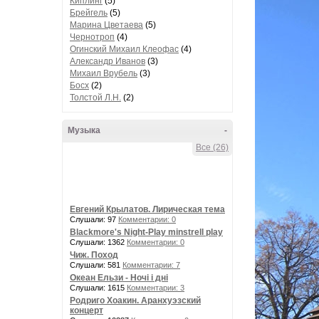
Киплинг
(5)
Брейгель
(5)
Марина Цветаева
(5)
Чернотроп
(4)
Огинский Михаил Клеофас
(4)
Александр Иванов
(3)
Михаил Врубель
(3)
Босх
(2)
Толстой Л.Н.
(2)
Музыка
-
Все (26)
Евгений Крылатов. Лирическая тема
Слушали: 97
Комментарии: 0
Blackmore's Night-Play minstrell play
Слушали: 1362
Комментарии: 0
Чиж. Поход
Слушали: 581
Комментарии: 7
Океан Ельзи - Ночі і дні
Слушали: 1615
Комментарии: 3
Родриго Хоакин. Аранхуэзский
концерт