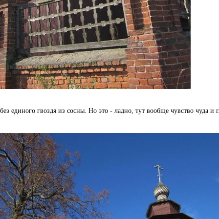
ез единого гвоздя из сосны. Но это - ладно, тут вообще чувство чуда и 