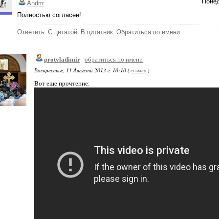
Понед
Andrrr
Полностью согласен!
Ответить
С цитатой
В цитатник
Обратиться по имени
protvladimir
обратиться по имени
Воскресенье, 11 Августа 2013 г. 10:10 (
ссылка
)
Вот еще прочтение: