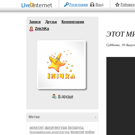
Регистрация
Вход
Рейтинги
Записи
Друзья
Комментарии
ZnichKa
ЭТОТ М
Суббота, 10 Авгус
В друзья
Метки
-
архитектура
архетип
беларусь
византия
война
белокаменная архитектура