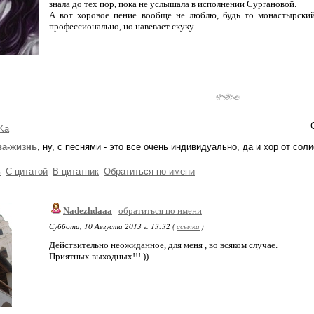
знала до тех пор, пока не услышала в исполнении Сургановой.
А вот хоровое пение вообще не люблю, будь то монастырский
профессионально, но навевает скуку.
Ka
ва-жизнь
, ну, с песнями - это все очень индивидуально, да и хор от сол
ь
С цитатой
В цитатник
Обратиться по имени
Nadezhdaaa
обратиться по имени
Суббота, 10 Августа 2013 г. 13:32 (
ссылка
)
Действительно неожиданное, для меня , во всяком случае.
Приятных выходных!!! ))