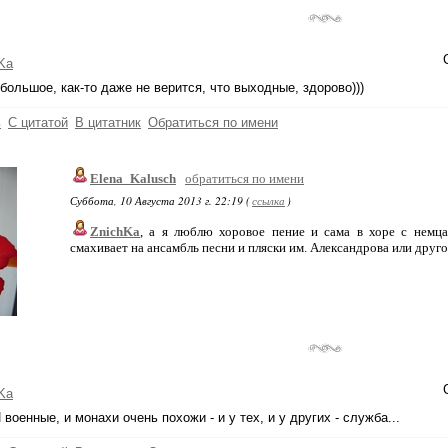
Ka
большое, как-то даже не верится, что выходные, здорово)))
ь
С цитатой
В цитатник
Обратиться по имени
Elena_Kalusch
обратиться по имени
Суббота, 10 Августа 2013 г. 22:19 (
ссылка
)
ZnichKa
, а я люблю хоровое пение и сама в хоре с немц
смахивает на ансамбль песни и пляски им. Александрова или другой
Ka
И военные, и монахи очень похожи - и у тех, и у других - служба...