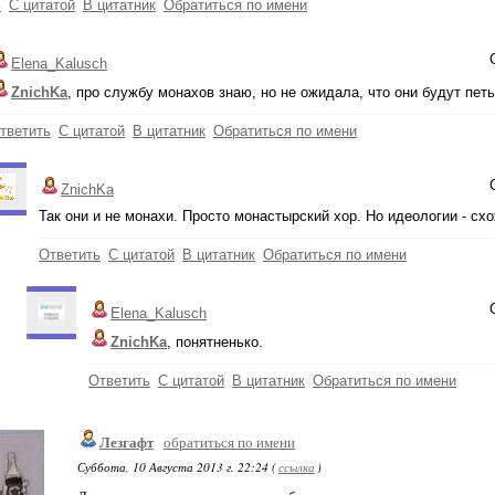
ь
С цитатой
В цитатник
Обратиться по имени
Elena_Kalusch
ZnichKa
, про службу монахов знаю, но не ожидала, что они будут петь 
тветить
С цитатой
В цитатник
Обратиться по имени
ZnichKa
Так они и не монахи. Просто монастырский хор. Но идеологии - сх
Ответить
С цитатой
В цитатник
Обратиться по имени
Elena_Kalusch
ZnichKa
, понятненько.
Ответить
С цитатой
В цитатник
Обратиться по имени
Лезгафт
обратиться по имени
Суббота, 10 Августа 2013 г. 22:24 (
ссылка
)