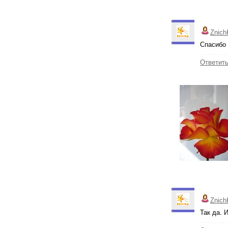
Znich
Спасибо 
Ответит
Znich
Так да. 