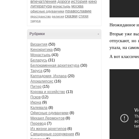
впечатления
история
дороги
кино
литература
москва
монастырь
православие
офисные одуванчики
сказки
стихи
пространство
религия
таруса
Неожиданное ис
Рубрики
-
Вторые уже вых
отпускают, но 
Византия
(50)
упала, на само
Кинокритика
(50)
Монастырь
(43)
А вот классичес
Беларусь
(31)
Белокаменная архитектура
(30)
Таруса
(25)
Каппадокия, Ихлара
(20)
Апокалипсис
(16)
Питер
(15)
Корова и хозяйство
(13)
Псков
(12)
Икона
(9)
Калевала
(8)
Офисные одуванчики
(8)
Михаил Лермонтов
(8)
Перевод
(7)
Из жизни архетипов
(6)
Священные сооружения
(5)