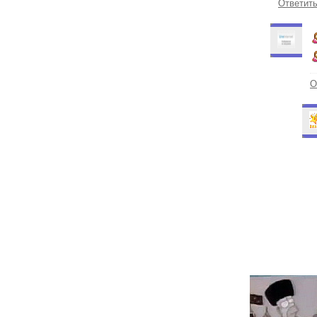
Ответит
О