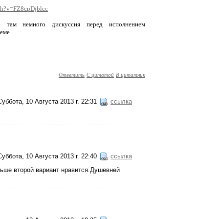
ch?v=FZ8cpDjblcc
там немного дискуссия перед исполнением
теме
Ответить
С цитатой
В цитатник
Суббота, 10 Августа 2013 г. 22:31
ссылка
Суббота, 10 Августа 2013 г. 22:40
ссылка
льше второй вариант нравится.Душевней