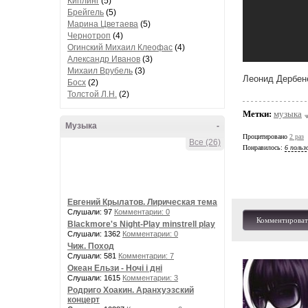
Киплинг
(5)
Брейгель
(5)
Марина Цветаева
(5)
Чернотроп
(4)
Огинский Михаил Клеофас
(4)
Александр Иванов
(3)
Михаил Врубель
(3)
Леонид Дербен
Босх
(2)
Толстой Л.Н.
(2)
Метки:
музыка
Музыка
-
Процитировано
2 раз
Все (26)
Понравилось:
6 польз
Евгений Крылатов. Лирическая тема
Слушали: 97
Комментарии: 0
Комментироват
Blackmore's Night-Play minstrell play
Слушали: 1362
Комментарии: 0
Чиж. Поход
Слушали: 581
Комментарии: 7
Океан Ельзи - Ночі і дні
Слушали: 1615
Комментарии: 3
Родриго Хоакин. Аранхуэзский
концерт