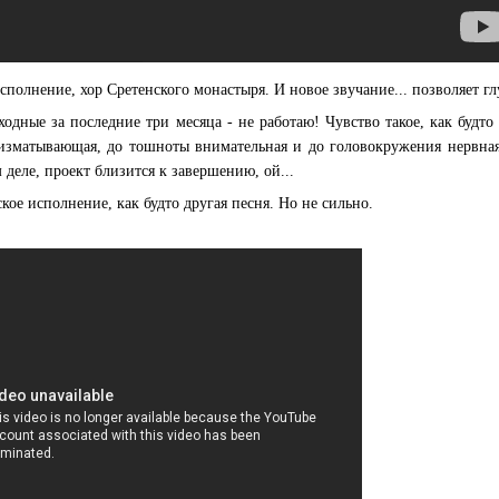
полнение, хор Сретенского монастыря. И новое звучание... позволяет гл
одные за последние три месяца - не работаю! Чувство такое, как будто
изматывающая, до тошноты внимательная и до головокружения нервная 
м деле, проект близится к завершению, ой...
кое исполнение, как будто другая песня. Но не сильно.