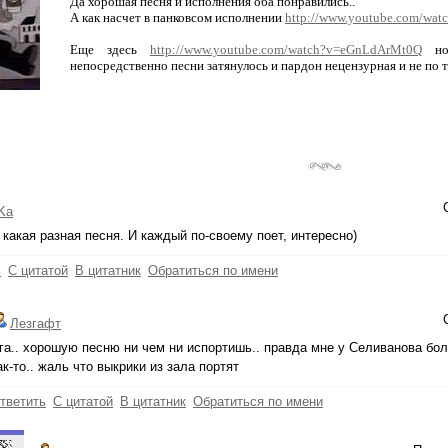
Да хорошая песня и исполнения оба понравились..
А как насчет в панковсом исполнении
http://www.youtube.com/wat
Еще здесь
http://www.youtube.com/watch?v=eGnLdArMt0Q
но 
непосредственно песни затянулось и пардон нецензурная и не по 
Ka
 какая разная песня. И каждый по-своему поет, интересно)
ь
С цитатой
В цитатник
Обратиться по имени
Лезгафт
га.. хорошую песню ни чем ни испортишь.. правда мне у Селиванова бо
ак-то.. жаль что выкрики из зала портят
тветить
С цитатой
В цитатник
Обратиться по имени