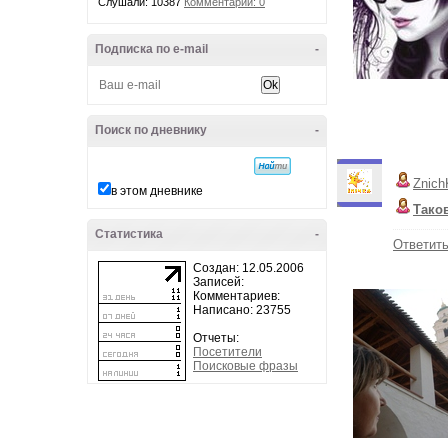
Слушали: 10387
Комментарии: 0
Подписка по e-mail
-
Поиск по дневнику
-
Znich
в этом дневнике
Тако
Статистика
-
Ответит
Создан: 12.05.2006
Записей:
Комментариев:
Написано: 23755
Отчеты:
Посетители
Поисковые фразы