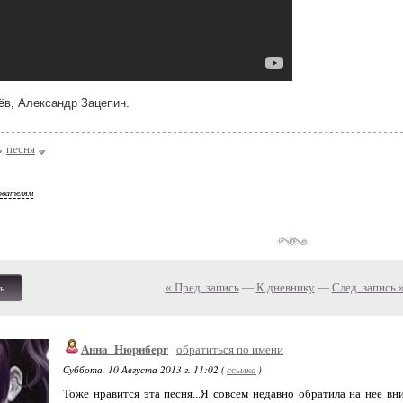
ёв, Александр Зацепин.
песня
ователям
« Пред. запись
—
К дневнику
—
След. запись 
ь
Анна_Нюрнберг
обратиться по имени
Суббота, 10 Августа 2013 г. 11:02 (
ссылка
)
Тоже нравится эта песня...Я совсем недавно обратила на нее вни