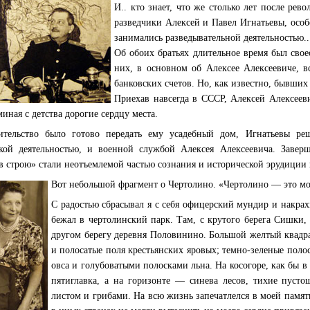
И.. кто знает, что же столько
лет после рев
разведчики Алексей и Павел Игнатьев
ы, осо
занимались разведывательной деятельностью..
Об обоих братьях длительное время был сво
них, в основном об Алексее Алексеевиче, в
банковских счетов. Но, как известно, бывших
Приехав навсегда в СССР, Алексей Алексеев
иная с детства дорогие сердцу места.
ительство было готово передать ему усадебный дом, Игнатьевы р
ской деятельностью, и военной службой Алексея Алексеевича.
Завер
 в строю» стали неотъемлемой частью сознания и исторической эрудиции
Вот небольшой фрагмент о Чертолино. «Чертолино — это мо
С радостью сбрасывал я с себя офицерский мундир и накра
бежал в чертолинский парк. Там, с крутого берега Сишки,
другом берегу деревня Половинино. Большой желтый квадр
и полосатые поля крестьянских яровых; темно-зеленые пол
овса и голубоватыми полосками льна. На косогоре, как бы в 
пятиглавка, а на горизонте — синева лесов, тихие пуст
листом и грибами. На всю жизнь запечатлелся в моей памят