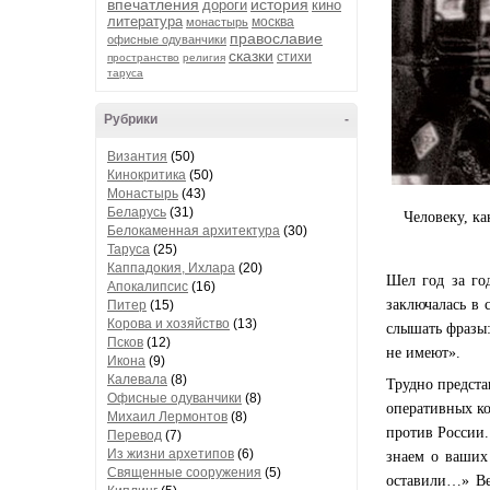
впечатления
история
дороги
кино
литература
москва
монастырь
православие
офисные одуванчики
сказки
стихи
пространство
религия
таруса
Рубрики
-
Византия
(50)
Кинокритика
(50)
Монастырь
(43)
Беларусь
(31)
Человеку, ка
Белокаменная архитектура
(30)
Таруса
(25)
Каппадокия, Ихлара
(20)
Шел год за год
Апокалипсис
(16)
заключалась в 
Питер
(15)
Корова и хозяйство
(13)
слышать фразы:
Псков
(12)
не имеют».
Икона
(9)
Калевала
(8)
Трудно предста
Офисные одуванчики
(8)
оперативных ко
Михаил Лермонтов
(8)
против России.
Перевод
(7)
Из жизни архетипов
(6)
знаем о ваших
Священные сооружения
(5)
оставили…» Веч