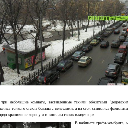
 три небольшие комнаты, заставленные такими обжитыми "дедовск
ались тонкого стекла бокалы с вензелями, а на стол ставились фамильн
ордо хранившие корону и инициалы своих владельцев.
В кабинете графа-комбрига, 