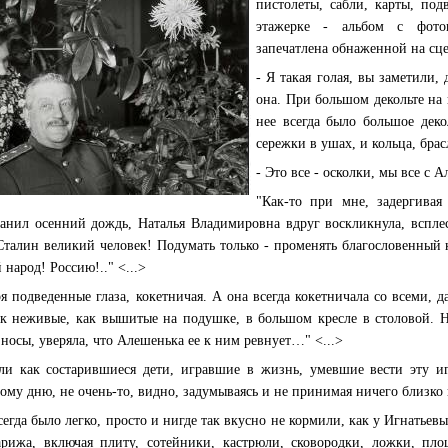
пистолеты, сабли, карты, под
этажерке - альбом с фото
запечатлена обнаженной на сце
- Я такая голая, вы заметили,
она. При большом декольте на 
нее всегда было большое дек
сережки в ушах, и кольца, брас
- Это все - осколки, мы все с 
"Как-то при мне, задергивая
анил осенний дождь, Наталья Владимировна вдруг воскликнула, всплес
Сталин великий человек! Подумать только - променять благословенный к
 народ! Россию!.."
<...>
я подведенные глаза, кокетничая. А она всегда кокетничала со всеми,
к неживые, как вышитые на подушке, в большом кресле в столовой. Н
 носы, уверяла, что Алешенька ее к ним ревнует…"
<...>
ли как состарившиеся дети, игравшие в жизнь, умевшие вести эту иг
ому дню, не очень-то, видно, задумываясь и не принимая ничего близко 
сегда было легко, просто и нигде так вкусно не кормили, как у Игнатьев
рижа, включая плиту, сотейники, кастрюли, сковородки, ложки, пл