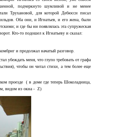
ашенной, подчеркнуто шумливой и не менее
али Трухановой, для которой Дебюсси писал
ильдов. Оба они, и Игнатьев, и его жена, были
тскими; и где бы ни появлялась эта супружеская
орот. Кто-то подошел к Игнатьеву и сказал:
 комбриг и продолжал начатый разговор.
ал убеждать меня, что глупо требовать от графа
льствия), чтобы он читал стихи, а тем более еще
ском проезде ( в доме где теперь Шоколадница,
им, видом из окна - Z)