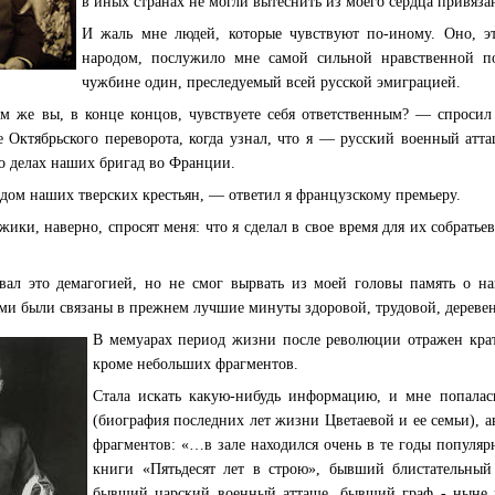
в иных странах не могли вытеснить из моего сердца привяза
И жаль мне людей, которые чувствуют по-иному. Оно, э
народом, послужило мне самой сильной нравственной п
чужбине один, преследуемый всей русской эмиграцией.
м же вы, в конце концов, чувствуете себя ответственным? — спроси
 Октябрьского переворота, когда узнал, что я — русский военный атт
о делах наших бригад во Франции.
дом наших тверских крестьян, — ответил я французскому премьеру.
ики, наверно, спросят меня: что я сделал в свое время для их собрать
вал это демагогией, но не смог вырвать из моей головы память о н
ими были связаны в прежнем лучшие минуты здоровой, трудовой, дерев
В мемуарах период жизни после революции отражен крат
кроме небольших фрагментов.
Стала искать какую-нибудь информацию, и мне попала
(биография последних лет жизни Цветаевой и ее семьи), а
фрагментов: «…в зале находился очень в те годы популя
книги «Пятьдесят лет в строю», бывший блистательный
бывший царский военный атташе, бывший граф - ныне к