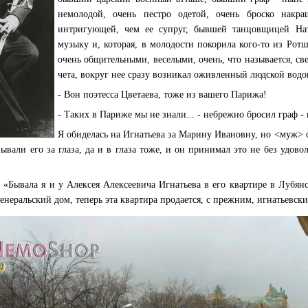
немолодой, очень пестро одетой, очень броско накр
интригующей, чем ее супруг, бывшей танцовщицей Нат
музыку и, которая, в молодости покорила кого-то из Ротш
очень общительными, веселыми, очень, что называется, све
чета, вокруг нее сразу возникал оживленный людской водов
- Вон поэтесса Цветаева, тоже из вашего Парижа!
- Таких в Париже мы не знали... - небрежно бросил граф -
Я обиделась на Игнатьева за Марину Ивановну, но <муж> ст
зывали его за глаза, да и в глаза тоже, и он принимал это не без удово
 «Бывала я и у Алексея Алексеевича Игнатьева в его квартире в Лубян
генеральский дом, теперь эта квартира продается, с прежним, игнатьевск