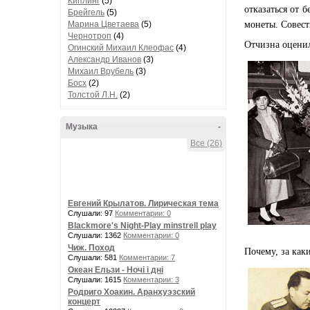
Киплинг
(5)
отказаться от 
Брейгель
(5)
Марина Цветаева
(5)
монеты. Совест
Чернотроп
(4)
Отчизна оценил
Огинский Михаил Клеофас
(4)
Александр Иванов
(3)
Михаил Врубель
(3)
Босх
(2)
Толстой Л.Н.
(2)
Музыка
-
Все (26)
Евгений Крылатов. Лирическая тема
Слушали: 97
Комментарии: 0
Blackmore's Night-Play minstrell play
Слушали: 1362
Комментарии: 0
Чиж. Поход
Почему, за как
Слушали: 581
Комментарии: 7
Океан Ельзи - Ночі і дні
Слушали: 1615
Комментарии: 3
Родриго Хоакин. Аранхуэзский
концерт