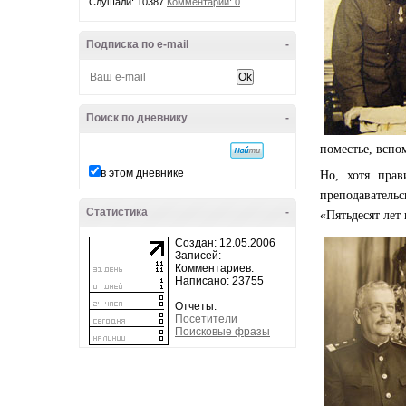
Слушали: 10387
Комментарии: 0
Подписка по e-mail
-
Поиск по дневнику
-
поместье, вспом
в этом дневнике
Но, хотя прав
преподаватель
Статистика
-
«Пятьдесят лет
Создан: 12.05.2006
Записей:
Комментариев:
Написано: 23755
Отчеты:
Посетители
Поисковые фразы