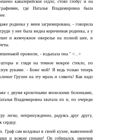
вешено кавалерийское седло; стоял глобус и на
графиями, где Наталья Владимировна была
не.
 даже родинка у меня загримирована, - говорила
груди у нее была видна коричневая родинка, а у
ольте и жемчужное ожерелье на полной шее, и
леты.
Алешенькой прожили, - вздыхала она." <...>
 шторы и глядя на темное мокрое стекло, по
нув руками: - Боже мой! Я ведь только теперь
лимат Грузии на эту мразь и слякоть! Как надо
 даже с двумя крохотными японскими болонками,
аталья Владимировна хватала их и, по очереди
ру легко, непринужденно, радуясь друг другу,
к сердцу.
ых. Граф сам колдовал в своей кухне, вывезенной
ошки и всякие специи! Он собирался, окончив