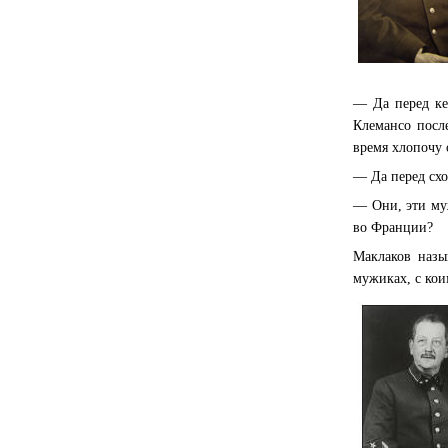
— Да перед ке
Клемансо после
время хлопочу 
— Да перед схо
— Они, эти муж
во Франции?
Маклаков назы
мужиках, с ко