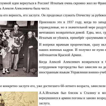
безумной идеи вернуться в Россию! Игнатьев очень скромно жил во Фран
ь Алексея Алексеевича была чиста.
а его верность, его заслуги. Он продолжал служить Отечеству за рубежо
Произошло это в 1937 году, когда по запа
справедливые, но в значительной мере разду
мечтавших возвратиться домой. Едва, мол, г
Игнатьев не убоялся, пренебрёг «разумными
И вопреки мрачным пророчествам, сразу вкл
наших военных кадров. И получил не пулю в
лейтенантом Красной Армии.
Когда Алексей Алексеевич возвратился в 
сотрудников торгпредства был зачислен на 
иностранным языкам Управления военно-уче
ие конкретно заслуги его, уже достигшего 60-летнего возраста, зачисли
А.А.Игнатьев был близок к Сталину и мог
вернувшиеся в армию погоны и заново
в
озро
заслуга.