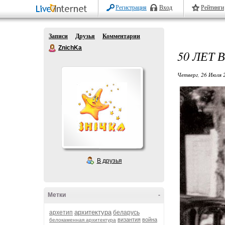
Регистрация
Вход
Рейтинги
Записи
Друзья
Комментарии
ZnichKa
50 ЛЕТ 
Четверг, 26 Июля 
В друзья
Метки
-
архитектура
архетип
беларусь
византия
война
белокаменная архитектура