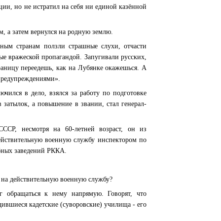
ции, но не истратил на себя ни единой казённой
м, а затем вернулся на родную землю.
дным странам ползли страшные слухи, отчасти
тые вражеской пропагандой. Запугивали русских,
раницу переедешь, как на Лубянке окажешься. А
 предупреждениями».
ючился в дело, взялся за работу по подготовке
 затылок, а повышение в звании, стал генерал-
СССР, несмотря на 60-летней возраст, он из
действительную военную службу инспектором по
бных заведений РККА.
ли на действительную военную службу?
 обращаться к нему напрямую. Говорят, что
дившиеся кадетские (суворовские) училища - его