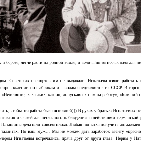
к и березе, легче расти на родной земле, и величайшим несчастьем для не
ом. Советских паспортов им не выдавали. Игнатьева взяли работать в
сопровождении по фабрикам и заводам специалистов из СССР. В торгпр
 «Непонятно, как таких, как он, допускают к нам на работу», «Бывший 
вить, чтобы эта работа была основной))) В руках у братьев Игнатьевых о
нтактов и связей для негласного наблюдения за действиями германской 
 Наташины дела шли совсем плохо. Любая попытка получить ангажемент
 талантах. Но ваш муж… Мы не можем дать заработок агенту «красной
ером Игнатьевы встречались, пряча друг от друга глаза. Нервы у Нат