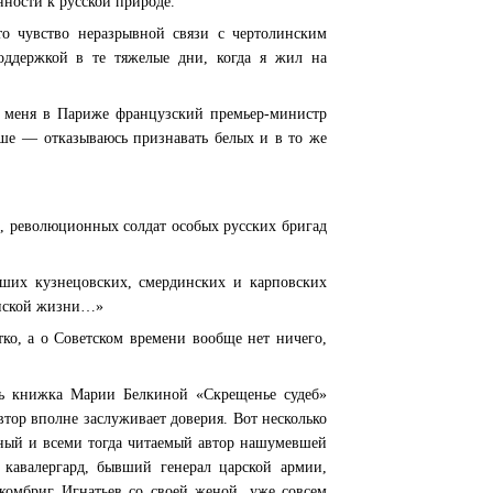
нности к русской природе.
то чувство неразрывной связи с чертолинским
оддержкой в те тяжелые дни, когда я жил на
л меня в Париже французский премьер-министр
аше — отказываюсь признавать белых и в то же
ев, революционных солдат особых русских бригад
аших кузнецовских, смердинских и карповских
енской жизни…»
ко, а о Советском времени вообще нет ничего,
сь книжка Марии Белкиной «Скрещенье судеб»
втор вполне заслуживает доверия. Вот несколько
рный и всеми тогда читаемый автор нашумевшей
 кавалергард, бывший генерал царской армии,
омбриг Игнатьев со своей женой, уже совсем