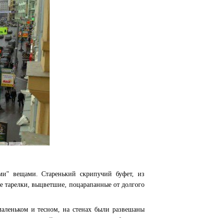
ими" вещами.
Старенький скрипучий буфет, из
ые тарелки, выцветшие, поцарапанные от долгого
маленьком и тесном, на стенах были развешаны