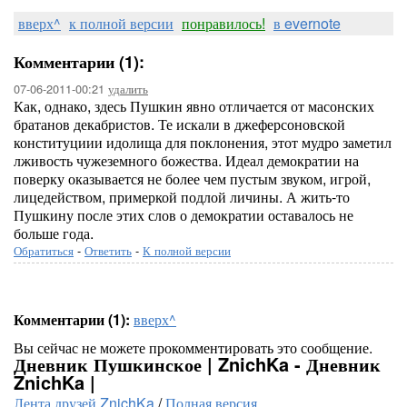
вверх^
к полной версии
понравилось!
в evernote
Комментарии (1):
07-06-2011-00:21
удалить
Как, однако, здесь Пушкин явно отличается от масонских
братанов декабристов. Те искали в джеферсоновской
конституциии идолища для поклонения, этот мудро заметил
лживость чужеземного божества. Идеал демократии на
поверку оказывается не более чем пустым звуком, игрой,
лицедейством, примеркой подлой личины. А жить-то
Пушкину после этих слов о демократии оставалось не
больше года.
Обратиться
-
Ответить
-
К полной версии
Комментарии (1):
вверх^
Вы сейчас не можете прокомментировать это сообщение.
Дневник Пушкинское | ZnichKa - Дневник
ZnichKa |
Лента друзей ZnichKa
/
Полная версия