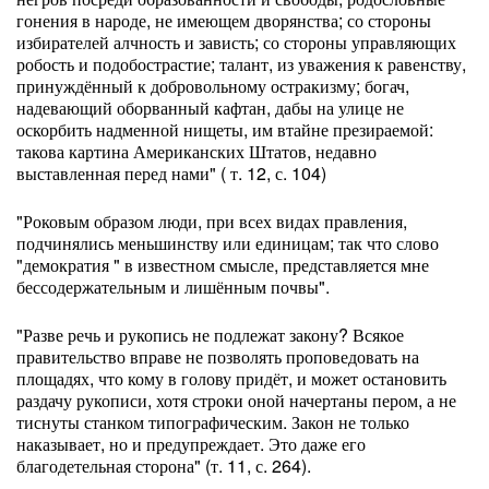
гонения в народе, не имеющем дворянства; со стороны
избирателей алчность и зависть; со стороны управляющих
робость и подобострастие; талант, из уважения к равенству,
принуждённый к добровольному остракизму; богач,
надевающий оборванный кафтан, дабы на улице не
оскорбить надменной нищеты, им втайне презираемой:
такова картина Американских Штатов, недавно
выставленная перед нами" ( т. 12, с. 104)
"Роковым образом люди, при всех видах правления,
подчинялись меньшинству или единицам; так что слово
"демократия " в известном смысле, представляется мне
бессодержательным и лишённым почвы".
"Разве речь и рукопись не подлежат закону? Всякое
правительство вправе не позволять проповедовать на
площадях, что кому в голову придёт, и может остановить
раздачу рукописи, хотя строки оной начертаны пером, а не
тиснуты станком типографическим. Закон не только
наказывает, но и предупреждает. Это даже его
благодетельная сторона" (т. 11, с. 264).