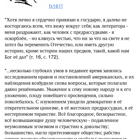
[x161]
"Хотя лично я сердечно привязан к государю, я далеко не
восторгаюсь всем, что вижу вокруг себя; как литератора -
меня раздражают, как человек с предрассудками - я
оскорблён, - но клянусь честью, что ни за что на свете я не
хотел бы переменить Отечество, или иметь другую
историю, кроме истории наших предков, такой, какой нам
Бог её дал" (т. 16, с. 172).
"...несколько глубоких умов в недавнее время занялись
исследованием нравов и постановлений американских, и их
наблюдения возбудили снова вопросы, которые полагали
давно решёнными. Уважение к сему новому народу и к его
уложению, плоду новейшего просвещения, сильно
поколебалось. С изумлением увидели демократию в её
отвратительном цинизме, в её жестоких предрассудках, в её
нестерпимом тиранстве. Всё благородное, бескорыстное,
всё возвышающие душу человеческую - подавленное
неумолимым эгоизмом и страстию к довольству;
большинство, нагло притесняющее общество; рабство
негров посреди образованности и свободы; родословные