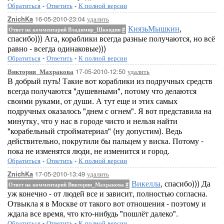
Обратиться
-
Ответить
-
К полной версии
16-05-2010-23:04
удалить
ZnichKa
КнязьМышкин
,
Ответ на комментарий Владимир_Шкондин
#
спасибо))) Ага, кораблики всегда разные получаются, но всё
равно - всегда одинаковые)))
Обратиться
-
Ответить
-
К полной версии
17-05-2010-12:50
удалить
Виктория_Махракова
В добрый путь! Такие вот кораблики из подручных средств
всегда получаются "душевными", потому что делаются
своими руками, от души. А тут еще и этих самых
подручных оказалось "днем с огнем". Я вот представила на
минутку, что у нас в городе чисто и нельзя найти
"корабельный стройматериал" (ну допустим). Ведь
действительно, покрутили бы пальцем у виска. Потому -
пока не изменятся люди, не изменится и город.
Обратиться
-
Ответить
-
К полной версии
17-05-2010-13:49
удалить
ZnichKa
Викелла
, спасибо))) Да
Ответ на комментарий Виктория_Махракова
#
уж конечно - от людей все и зависит, полностью согласна.
Отвыкла я в Москве от такого вот отношения - поэтому и
ждала все время, что кто-нибудь "пошлёт далеко".
Обратиться
-
Ответить
-
К полной версии