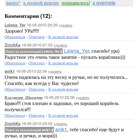
вверх^
к полной версии
понравилось!
в evernote
Комментарии (12):
16-05-2010-20:29
удалить
Lelena_Yer
Здорово! УРа!!!!!
Обратиться
-
Ответить
-
К полной версии
16-05-2010-21:03
удалить
ZnichKa
Lelena_Yer
, спасибо! ура)
Ответ на комментарий Lelena_Yer
#
Радостное это очень такое занятие - пускать кораблики)))
Обратиться
-
Ответить
-
К полной версии
16-05-2010-22:04
удалить
anik1
Очень надеялась на эту весну и ручьи, но не получилось...
Спасибо, как всегда у Вас чудесно!
Обратиться
-
Ответить
-
К полной версии
16-05-2010-22:06
удалить
Владимир_Шкондин
Браво!!! стоя хлопаю в ладошки, оч хороший корабель
получился!!!
Обратиться
-
Ответить
-
К полной версии
16-05-2010-23:02
удалить
ZnichKa
anik1
, тебе спасибо! еще будут и
Ответ на комментарий anik1
#
ручьи, и речки, и моря)))