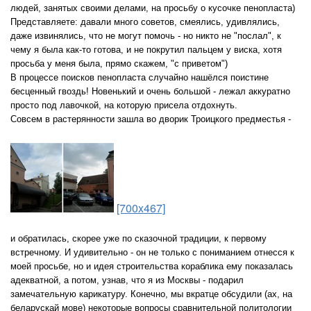
людей, занятых своими делами, на просьбу о кусочке пенопласта)
Представляете: давали много советов, смеялись, удивлялись,
даже извинялись, что не могут помочь - но никто не "послал", к
чему я была как-то готова, и не покрутил пальцем у виска, хотя
просьба у меня была, прямо скажем, "с приветом")
В процессе поисков пенопласта случайно нашёлся поистине
бесценный гвоздь! Новенький и очень большой - лежал аккуратно
просто под лавочкой, на которую присела отдохнуть.
Совсем в растерянности зашла во дворик Троицкого предместья -
[700x467]
и обратилась, скорее уже по сказочной традиции, к первому
встречному. И удивительно - он не только с пониманием отнесся к
моей просьбе, но и идея строительства кораблика ему показалась
адекватной, а потом, узнав, что я из Москвы - подарил
замечательную карикатуру. Конечно, мы вкратце обсудили (ах, на
беларускай мове) некоторые вопросы сравнительной политологии