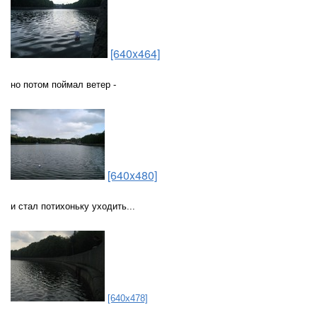
[640x464]
но потом поймал ветер -
[640x480]
и стал потихоньку уходить...
[640x478]