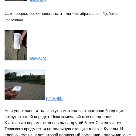
, абразивная обработка
Сам процесс резки пенопласта - легкий
несложная
[480x640]
[640x480]
Но я увлеклась, и только тут заметила настороженно бродящих
вокруг стражей порядка. Пока замечаний мне не сделали -
быстренько переместила верфь на другой берег Свислочи - из
Троицкого предместья на лодочную станцию в парке Купалы. И
славно - тут нашелся второй волшебный помощник - лодочник, он с