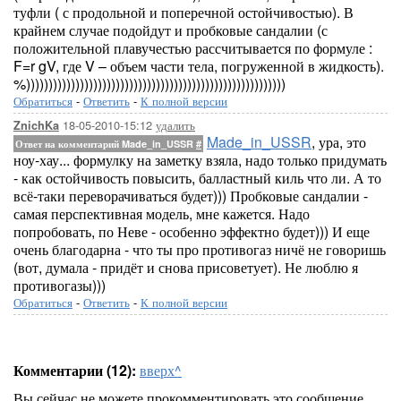
туфли ( с продольной и поперечной остойчивостью). В
крайнем случае подойдут и пробковые сандалии (с
положительной плавучестью рассчитывается по формуле :
F=r gV, где V – объем части тела, погруженной в жидкость).
%))))))))))))))))))))))))))))))))))))))))))))))))))))))))))
Обратиться
-
Ответить
-
К полной версии
18-05-2010-15:12
удалить
ZnichKa
Made_in_USSR
, ура, это
Ответ на комментарий Made_in_USSR
#
ноу-хау... формулку на заметку взяла, надо только придумать
- как остойчивость повысить, балластный киль что ли. А то
всё-таки переворачиваться будет))) Пробковые сандалии -
самая перспективная модель, мне кажется. Надо
попробовать, по Неве - особенно эффектно будет))) И еще
очень благодарна - что ты про противогаз ничё не говоришь
(вот, думала - придёт и снова присоветует). Не люблю я
противогазы)))
Обратиться
-
Ответить
-
К полной версии
Комментарии (12):
вверх^
Вы сейчас не можете прокомментировать это сообщение.