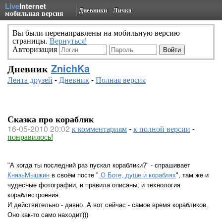
Live
Internet
Дневники
Личка
мобильная версия
Вы были перенаправлены на мобильную версию
страницы.
Вернуться!
Авторизация
Дневник
ZnichKa
Лента друзей
-
Дневник
-
Полная версия
Сказка про кораблик
16-05-2010 20:02
к комментариям
-
к полной версии
-
понравилось!
"А когда ты последний раз пускал кораблики?" - спрашивает
КнязьМышкин
в своём посте "
О Боге, душе и кораблях
", там же и
чудесные фотографии, и правила описаны, и технология
кораблестроения.
И действительно - давно. А вот сейчас - самое время корабликов.
Оно как-то само находит)))