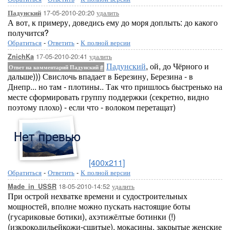
17-05-2010-20:20
удалить
Падунский
А вот, к примеру, доведись ему до моря доплыть: до какого
получится?
Обратиться
-
Ответить
-
К полной версии
17-05-2010-20:41
удалить
ZnichKa
Падунский
, ой, до Чёрного и
Ответ на комментарий Падунский
#
дальше))) Свислочь впадает в Березину, Березина - в
Днепр... но там - плотины.. Так что пришлось быстренько на
месте сформировать группу поддержки (секретно, видно
поэтому плохо) - если что - волоком перетащат)
[400x211]
Обратиться
-
Ответить
-
К полной версии
18-05-2010-14:52
удалить
Made_in_USSR
При острой нехватке времени и судостроительных
мощностей, вполне можно пускать настоящие боты
(гусариковые ботики), ахэтижёлтые ботинки (!)
(изкрокодильейкожи-сшитые), мокасины, закрытые женские