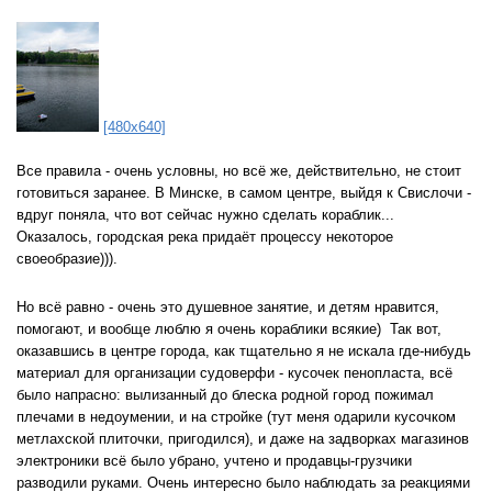
[480x640]
Все правила - очень условны, но всё же, действительно, не стоит
готовиться заранее. В Минске, в самом центре, выйдя к Свислочи -
вдруг поняла, что вот сейчас нужно сделать кораблик...
Оказалось, городская река придаёт процессу некоторое
своеобразие))).
Но всё равно - очень это душевное занятие, и детям нравится,
помогают, и вообще люблю я очень кораблики всякие) Так вот,
оказавшись в центре города, как тщательно я не искала где-нибудь
материал для организации судоверфи - кусочек пенопласта, всё
было напрасно: вылизанный до блеска родной город пожимал
плечами в недоумении, и на стройке (тут меня одарили кусочком
метлахской плиточки, пригодился), и даже на задворках магазинов
электроники всё было убрано, учтено и продавцы-грузчики
разводили руками. Очень интересно было наблюдать за реакциями