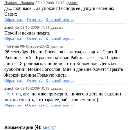
08-10-2009-11:13
удалить
Любовь_Любава
да... любимое... да упокоит Господь ее душу в селениях
Своих
Обратиться
-
Ответить
-
К полной версии
08-10-2009-17:11
удалить
ZnichKa
Покой и вечная память
Обратиться
-
Ответить
-
К полной версии
08-10-2009-23:42
удалить
filorema
26 сентября (Иоанн Богослов) - завтра, сегодня - Сергий
Радонежский... Красною кистью Рябина зажглась. Падали
листья. Я родилась. Спорили сотни Колоколов. День был
субботний: Иоанн Богослов. Мне и доныне Хочется грызть
Жаркой рябины Горькую кисть.
Обратиться
-
Ответить
-
К полной версии
09-10-2009-10:19
удалить
ZnichKa
filorema
, ага, но я же примерно.. ничего о дате не сказано)
можно считать, что заранее, заблаговременно)))
Обратиться
-
Ответить
-
К полной версии
Комментарии (4):
вверх^