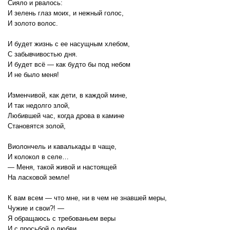
Сияло и рвалось:
И зелень глаз моих, и нежный голос,
И золото волос.
И будет жизнь с ее насущным хлебом,
С забывчивостью дня.
И будет всё — как будто бы под небом
И не было меня!
Изменчивой, как дети, в каждой мине,
И так недолго злой,
Любившей час, когда дрова в камине
Становятся золой,
Виолончель и кавалькады в чаще,
И колокол в селе…
— Меня, такой живой и настоящей
На ласковой земле!
К вам всем — что мне, ни в чем не знавшей меры,
Чужие и свои?! —
Я обращаюсь с требованьем веры
И с просьбой о любви.