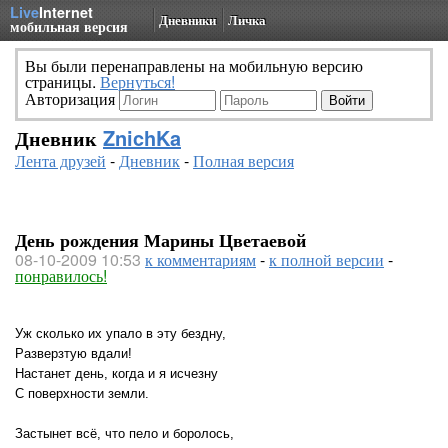
Live
Internet
Дневники
Личка
мобильная версия
Вы были перенаправлены на мобильную версию
страницы.
Вернуться!
Авторизация
Дневник
ZnichKa
Лента друзей
-
Дневник
-
Полная версия
День рождения Марины Цветаевой
08-10-2009 10:53
к комментариям
-
к полной версии
-
понравилось!
Уж сколько их упало в эту бездну,
Разверзтую вдали!
Настанет день, когда и я исчезну
С поверхности земли.
Застынет всё, что пело и боролось,