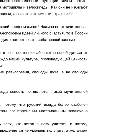
, высокопоставленные служащие. Зачем платить
а мотоциклы и велосипеды. Как они не избегают
жизни, а значит и стоимости страховки?
усский сердцем живет! Нажива не отличительная
беспокоены идеей личного счастья, то в России
ходимо пожертвовать собственной жизнью.
я и не в состоянии абсолютно освободиться от
чуждо нашей культуре, проповедующей ценность
и.
 не равноправия, свободы духа, а не свободы
рода совесть не является такой мучительной
, потому что русский всегда более озабочен
этом пренебрежении материальным заключено
 всех, кто встал в позу учителя, и потому
определяется не умением получать, а желанием