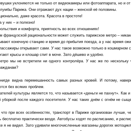
вушки уклоняются не только от видеокамеры или фотоаппарата, но и от
лумбы Парижа. Они отражают дух нации – женской её половины.
ционально, даже красота. Красота в простоте!
а у них – и полезно!
ольствия и комфорта, приятность во всех отношениях!
 французской рациональности может служить парижское метро – никако
ывают конечную станцию и время до прибытия поезда, а у нас время ож
пассажиры открывают сами. У нас такое возможно только в кошмарном с
бегают крысы и клошар спит в моче. Зато дёшево и удобно.
етро мы не встретили ни одного контролёра. У нас же по нескольку 
ражданам?
нигде видна перемешанность самых разных кровей. И потому, наверн
тся без всяких проблем.
ателей культуры является то, что называется «деньги не пахнут». Как 
 уборкой после каждого посетителя. У нас таких днём с огнём не сыщ
 что при всех особенностях, транспорт в Париже организован лучше, ч
 бесплатно практически везде. Автобусы ходят по расписанию, и распи
е я не видел. Зато удивили многочисленные магазины дорогих мотоцик