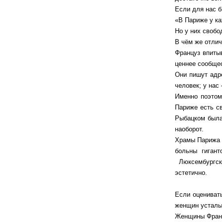
Если для нас б
«В Париже у ка
Но у них свобо
В чём же отли
Француз впитыв
ценнее сообщес
Они пишут адре
человек; у нас
Именно поэтом
Париже есть св
Рыбацком была 
наоборот.
Храмы Парижа н
больны гигант
Люксембургски
эстетично.
Если оценивать
женщин усталы
Женщины Франц