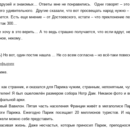
друзей и знакомых… Ответы мне не понравились. Одни говорят – это в
его удивительного. Другие сказали, что вот просвещать народ нужно – 
ется. Есть еще мнение – от Достоевского, кстати – что преклонение п
 так 300…
е хочу в это верить… А то ведь страшно получается, что если вдруг, не
вное, некому..
) Но вот, один постик нашла … Не со всем согласна – но всё-таки пове
офырин
иже.
 как странник, и оказался для Парижа чужим, странным, непонятным, ч
телен! Я был ошеломлён размером собора Нотр Дам. Никакое фото и в
фальной арки.
овый Вавилон. Пятая часть населения Франции живёт в мегаполисе Па
оги Парижа. Ежегодно Париж посещает 20 миллионов туристов. И на
жели можно себе представить.
расивая жизнь. Даже несчастья, которые приносил Париж, преподнося