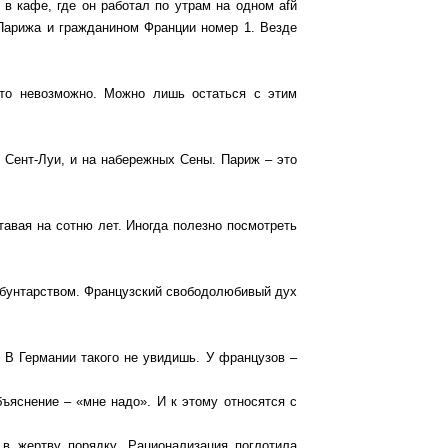
в кафе, где он работал по утрам на одном afй
 Парижа и гражданином Франции номер 1. Везде
 это невозможно. Можно лишь остаться с этим
 Сент-Луи, и на набережных Сены. Париж – это
тавая на сотню лет. Иногда полезно посмотреть
и бунтарством. Французский свободолюбивый дух
 В Германии такого не увидишь. У французов –
ъяснение – «мне надо». И к этому относятся с
в жертву порядку. Рационализация поглотила