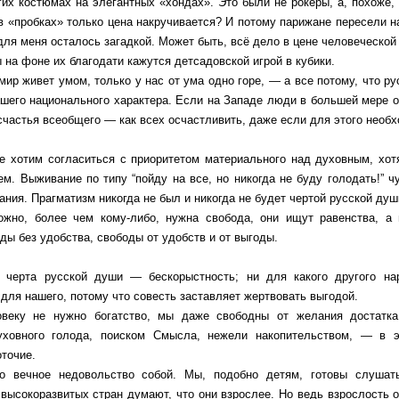
гих костюмах на элегантных «хондах». Это были не рокеры, а, похоже
 в «пробках» только цена накручивается? И потому парижане пересели н
для меня осталось загадкой. Может быть, всё дело в цене человеческой 
на фоне их благодати кажутся детсадовской игрой в кубики.
мир живет умом, только у нас от ума одно горе, — а все потому, что р
шего национального характера. Если на Западе люди в большей мере о
счастья всеобщего — как всех осчастливить, даже если для этого необ
не хотим согласиться с приоритетом материального над духовным, хот
м. Выживание по типу “пойду на все, но никогда не буду голодать!” 
ния. Прагматизм никогда не был и никогда не будет чертой русской душ
ожно, более чем кому-либо, нужна свобода, они ищут равенства, а
ды без удобства, свободы от удобств и от выгоды.
 черта русской души — бескорыстность; ни для какого другого на
 для нашего, потому что совесть заставляет жертвовать выгодой.
веку не нужно богатство, мы даже свободны от желания достатка
уховного голода, поиском Смысла, нежели накопительством, — в 
точие.
 вечное недовольство собой. Мы, подобно детям, готовы слушать
высокоразвитых стран думают, что они взрослее. Но ведь взрослость 