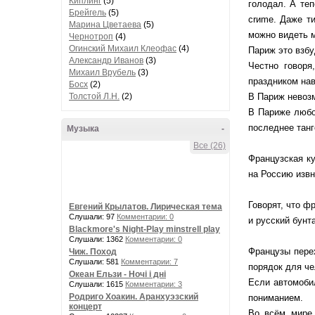
Киплинг
(5)
голодал. А теп
Брейгель
(5)
crиme. Даже т
Марина Цветаева
(5)
можно видеть 
Чернотроп
(4)
Огинский Михаил Клеофас
(4)
Париж это взб
Александр Иванов
(3)
Честно говоря
Михаил Врубель
(3)
праздником нав
Босх
(2)
Толстой Л.Н.
(2)
В Париж невозм
В Париже любов
последнее танг
Музыка
-
Все (26)
Французская ку
на Россию извн
Говорят, что ф
Евгений Крылатов. Лирическая тема
Слушали: 97
Комментарии: 0
и русский бунт
Blackmore's Night-Play minstrell play
Слушали: 1362
Комментарии: 0
Французы перех
Чиж. Поход
Слушали: 581
Комментарии: 7
порядок для че
Океан Ельзи - Ночі і дні
Если автомобил
Слушали: 1615
Комментарии: 3
Родриго Хоакин. Аранхуэзский
пониманием.
концерт
Во всём мире 