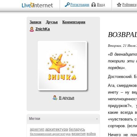
Регистрация
Вход
Рейтинги
Записи
Друзья
Комментарии
ZnichKa
ВОЗВРА
Вторник, 21 Июля 
«В двенадцато
покорили эти 
порядки».
Достоевский. 
Ага, смердяко
инету – ну ве
В друзья
неполноценност
придурков?», у
какие всегда 
Метки
-
«чувствовать с
сортиров. (есл
архитектура
архетип
беларусь
византия
война
белокаменная архитектура
Ничего не по