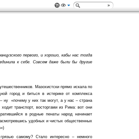
нцузского первого, и хорошо, кабы нас тогда
единила к себе. Совсем даже были бы другие
утешественников. Мазохистски прямо искала по
дной город и биться в истерике от комплекса
– ну «почему у них так могут, а у нас – страна
ходит транспорт, восторгами из Рима: вот они
вратившийся в родные пенаты народ начинает
 насмотревшись удобных и чистых общественных
в»)
грязью самому? Стало интересно – немного