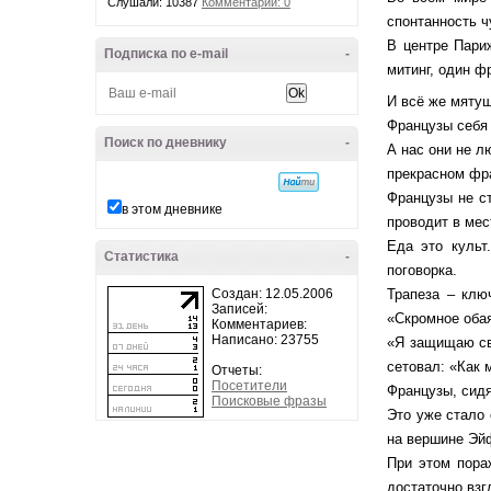
Слушали: 10387
Комментарии: 0
спонтанность ч
В центре Пари
Подписка по e-mail
-
митинг, один ф
И всё же мятущ
Французы себя 
Поиск по дневнику
-
А нас они не л
прекрасном фр
Французы не с
в этом дневнике
проводит в мес
Еда это культ
Статистика
-
поговорка.
Создан: 12.05.2006
Трапеза – клю
Записей:
«Скромное обая
Комментариев:
Написано: 23755
«Я защищаю св
сетовал: «Как 
Отчеты:
Посетители
Французы, сид
Поисковые фразы
Это уже стало 
на вершине Эй
При этом пора
достаточно взг