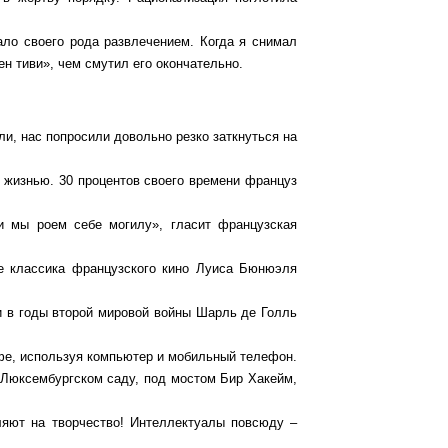
ало своего рода развлечением. Когда я снимал
ен тиви», чем смутил его окончательно.
ли, нас попросили довольно резко заткнуться на
 жизнью. 30 процентов своего времени француз
и мы роем себе могилу», гласит французская
е классика французского кино Луиса Бюнюэля
 в годы второй мировой войны Шарль де Голль
фе, используя компьютер и мобильный телефон.
 Люксембургском саду, под мостом Бир Хакейм,
ляют на творчество! Интеллектуалы повсюду –