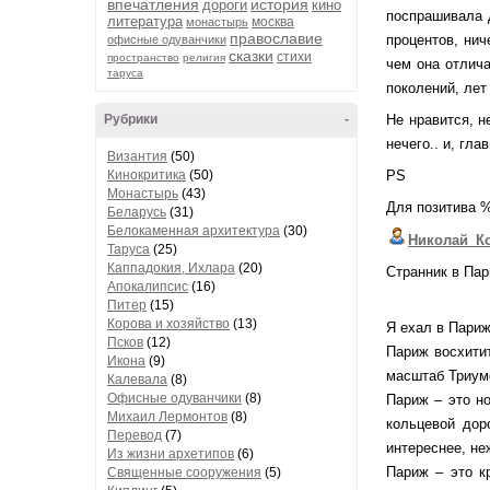
впечатления
история
дороги
кино
поспрашивала 
литература
москва
монастырь
православие
процентов, нич
офисные одуванчики
сказки
стихи
пространство
религия
чем она отлича
таруса
поколений, лет
Рубрики
-
Не нравится, н
нечего.. и, гла
Византия
(50)
Кинокритика
(50)
PS
Монастырь
(43)
Для позитива %
Беларусь
(31)
Белокаменная архитектура
(30)
Николай_К
Таруса
(25)
Каппадокия, Ихлара
(20)
Странник в Пар
Апокалипсис
(16)
Питер
(15)
Корова и хозяйство
(13)
Я ехал в Париж
Псков
(12)
Париж восхити
Икона
(9)
масштаб Триум
Калевала
(8)
Офисные одуванчики
(8)
Париж – это н
Михаил Лермонтов
(8)
кольцевой дор
Перевод
(7)
интереснее, не
Из жизни архетипов
(6)
Париж – это к
Священные сооружения
(5)