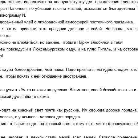
ерь его имя используют на полную катушку для привлечения клиентов 
иран Наполеон, погубивший тысячи жизней, оказывается благодетелем
монограмму N.
удораженный улей с лихорадочной атмосферой постоянного праздника.
, я хотел привезти этот праздник для вас с собой. Но понял, что
сегда.
ожно не влюбиться, но важнее, чтобы и Париж влюбился в тебя!
ь повсюду: и в Люксембургском саду, и на пляс Пигаль, и на острове
о!
льтура более древняя, чем наша. Надо признать, мы идём следом, отс
е, чтобы понять к ней отношение иностранцев.
ранцузы в чём-то похожи на русских. Возможно, своей беззаботностью 
арский дух в чём-то схожи.
одят на красный свет почти как русские. Им свобода дороже порядка.
ловека, а у немцев – человек для порядка.
ист в Париже едет на красный свет, этому есть чисто французское об
не человек, а деньги стали мерой всех вещей. Свобода принесена 