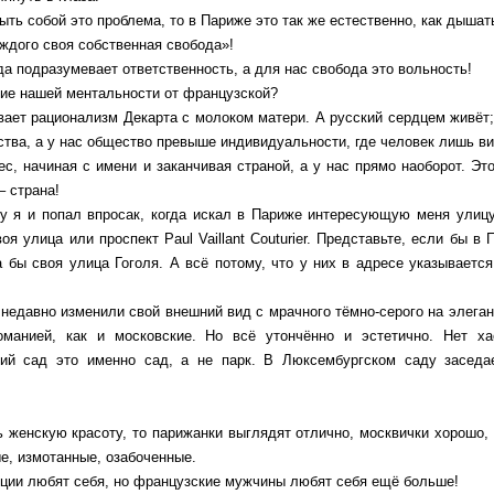
ыть собой это проблема, то в Париже это так же естественно, как дышат
ждого своя собственная свобода»!
да подразумевает ответственность, а для нас свобода это вольность!
чие нашей ментальности от французской?
ает рационализм Декарта с молоком матери. А русский сердцем живёт;
тва, а у нас общество превыше индивидуальности, где человек лишь ви
с, начиная с имени и заканчивая страной, а у нас прямо наоборот. Эт
 – страна!
у я и попал впросак, когда искал в Париже интересующую меня улицу
оя улица или проспект Paul Vaillant Couturier. Представьте, если бы в
бы своя улица Гоголя. А всё потому, что у них в адресе указывается
едавно изменили свой внешний вид с мрачного тёмно-серого на элеган
оманией, как и московские. Но всё утончённо и эстетично. Нет х
й сад это именно сад, а не парк. В Люксембургском саду заседа
 женскую красоту, то парижанки выглядят отлично, москвички хорошо,
е, измотанные, озабоченные.
ии любят себя, но французские мужчины любят себя ещё больше!