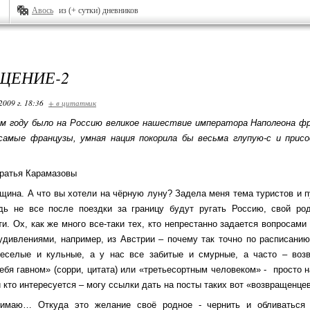
Авось
из (+ сутки) дневников
ЩЕНИЕ-2
2009 г. 18:36
+ в цитатник
м году было на Россию великое нашествие императора Наполеона фра
самые французы, умная нация покорила бы весьма глупую-с и присо
Братья Карамазовы
вщина.
А что вы хотели на чёрную луну? Задела меня тема туристов и п
дь не все после поездки за границу будут ругать Россию, свой ро
и. Ох, как же много все-таки тех, кто непрестанно задается вопросами 
дивлениями, например, из Австрии – почему так точно по расписанию 
веселые и кульные, а у нас все забитые и смурные, а часто – воз
ебя гавном» (сорри, цитата) или «третьесортным человеком» - просто
и кто интересуется – могу ссылки дать на посты таких вот «возвращенце
нимаю… Откуда это желание своё родное - чернить и обливаться 