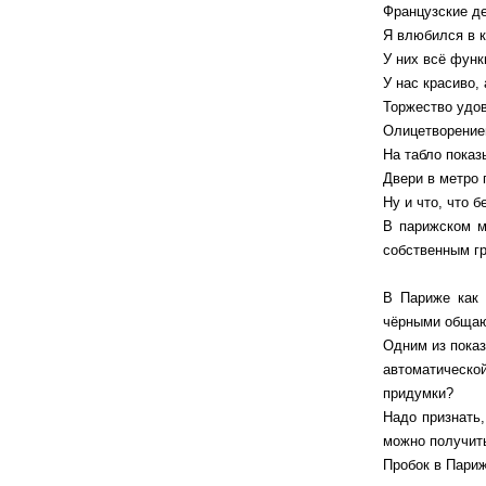
Французские де
Я влюбился в к
У них всё функ
У нас красиво, 
Торжество удов
Олицетворением
На табло показ
Двери в метро 
Ну и что, что 
В парижском м
собственным г
В Париже как 
чёрными общаю
Одним из показ
автоматической
придумки?
Надо признать,
можно получить
Пробок в Париж