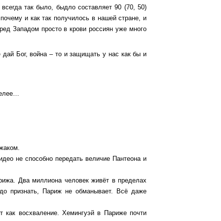
сегда так было, быдло составляет 90 (70, 50)
почему и как так получилось в нашей стране, и
еред Западом просто в крови россиян уже много
 дай Бог, война – то и защищать у нас как бы и
селее…
ужаком.
идео не способно передать величие Пантеона и
рижа. Два миллиона человек живёт в пределах
до признать, Париж не обманывает. Всё даже
т как восхваление. Хемингуэй в Париже почти