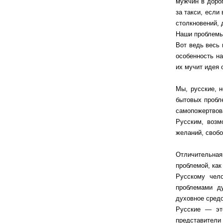
мужчин в доро
за такси, если
столкновений, 
Наши проблемы 
Вот ведь весь 
особенность на
их мучит идея 
Мы, русские, 
бытовых пробле
самопожертвова
Русским, возм
желаний, свобо
Отличительная
проблемой, как
Русскому чело
проблемами д
духовное средо
Русские — это
представители 