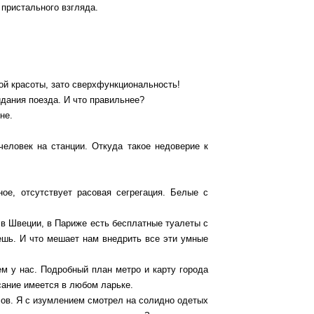
 пристального взгляда.
й красоты, зато сверхфункциональность!
идания поезда. И что правильнее?
не.
человек на станции. Откуда такое недоверие к
ое, отсутствует расовая сегрегация. Белые с
и в Швеции, в Париже есть бесплатные туалеты с
ешь. И что мешает нам внедрить все эти умные
ем у нас. Подробный план метро и карту города
сание имеется в любом ларьке.
лов. Я с изумлением смотрел на солидно одетых