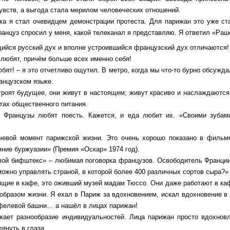
увств, а выгода стала мерилом человеческих отношений.
жа я стал очевидцем демонстрации протеста. Для парижан это уже ст
ранцуз спросил у меня, какой телеканал я представляю. Я ответил «Раш
ийся русский дух и вполне устроившийся французский дух отличаются!
любят, причём больше всех именно себя!
юбят! – я это отчетливо ощутил. В метро, когда мы что-то бурно обсужда
анцузском языке.
троят будущее, они живут в настоящем; живут красиво и наслаждаются
тах общественного питания.
. Французы любят поесть. Кажется, и еда любит их. «Своими зубам
чевой момент парижской жизни. Это очень хорошо показано в фильм
ние буржуазии» (Премия «Оскар» 1974 год).
ой бифштекс» – любимая поговорка французов. Освободитель Франции
можно управлять страной, в которой более 400 различных сортов сыра?»
ящие в кафе, это оживший музей мадам Тюссо. Они даже работают в ка
образом жизни. Я ехал в Париж за вдохновением, искал вдохновение в
фелевой башни… а нашёл в лицах парижан!
жает разнообразие индивидуальностей. Лица парижан просто вдохнов
лянуть в глаза.