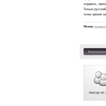
отдавать, прич
Только русский
точки зрения з
Метки:
черная л
Комментироват