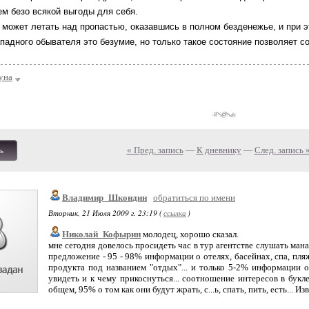
ем безо всякой выгоды для себя.
 может летать над пропастью, оказавшись в полном безденежье, и при э
ападного обывателя это безумие, но только такое состояние позволяет с
уна
« Пред. запись
—
К дневнику
—
След. запись 
ь
Владимир_Шкондин
обратиться по имени
Вторник, 21 Июля 2009 г. 23:19 (
ссылка
)
Николай_Кофырин
молодец, хорошо сказал.
мне сегодня довелось просидеть час в тур агентстве слушать мана
предложение - 95 - 98% информации о отелях, басейнах, спа, пля
продукта под названием "отдых"... и только 5-2% информации 
увидеть и к чему прикоснуться... соотношение интересов в букле
общем, 95% о том как они будут жрать, с...ь, спать, пить, есть... Изв