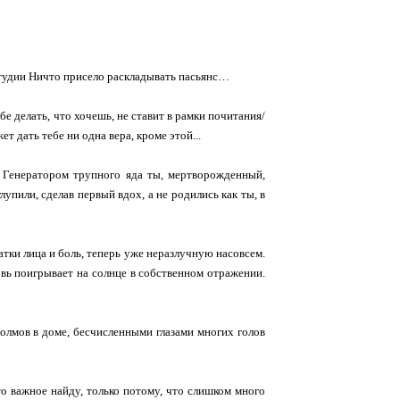
й студии Ничто присело раскладывать пасьянс…
ебе делать, что хочешь, не ставит в рамки почитания/
ет дать тебе ни одна вера, кроме этой...
 Генератором трупного яда ты, мертворожденный,
лупили, сделав первый вдох, а не родились как ты, в
тки лица и боль, теперь уже неразлучную насовсем.
вь поигрывает на солнце в собственном отражении.
олмов в доме, бесчисленными глазами многих голов
то важное найду, только потому, что слишком много