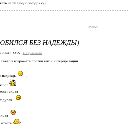
кать на ту самую звездочку)
ЮБИЛСЯ БЕЗ НАДЕЖДЫ)
я 2008 г. 14:21
+ в цитатник
 стал бы возражать против такой интерпретации
ез надежды
,
ак бог
.
ожет снова
т дурак.
снова
 ответа.