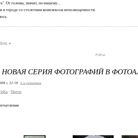
". От головы, значит, по-нашему...
и в городе со столетним комплексом неполноценности.
лось.
рбург
- НОВАЯ СЕРИЯ ФОТОГРАФИЙ В ФОТО
008 г. 21:18
+ в цитатник
chKa
:
Питер
печатления