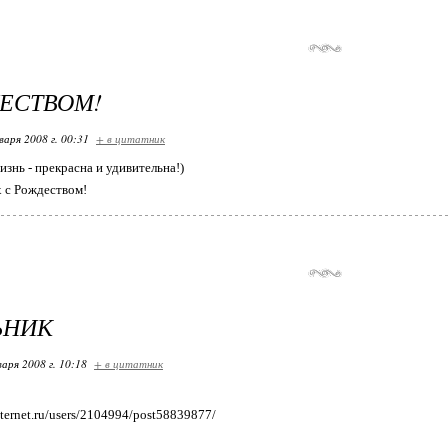
ЕСТВОМ!
варя 2008 г. 00:31
+ в цитатник
жизнь - прекрасна и удивительна!)
 с Рождеством!
ЬНИК
варя 2008 г. 10:18
+ в цитатник
!
nternet.ru/users/2104994/post58839877/