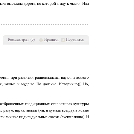
ыла выстлана дорога, по которой я иду к мысли. Или
Комментарии
(
0
)
Нравится
Поделиться
овья, при развитии рационализма, науки, и всякого
ые, живые и мудрые. Но далекие. Исторично))) Но,
При отброшенных традиционных стереотипах культуры
разум, наука, анализ (как я думала всегда), а новые
или личные индивидуальные сказки (эксклюзивно). И