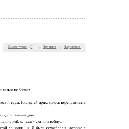
Комментарии
(
2
)
Нравится
Поделиться
о только не бывает..
 леса и горы. Иногда ей приходилось перепрыгивать
ю «дорога-в-никуда».
 иди по ней, хочешь – скачи на войну…
е этой до конца…». И были сумасброды, которые с