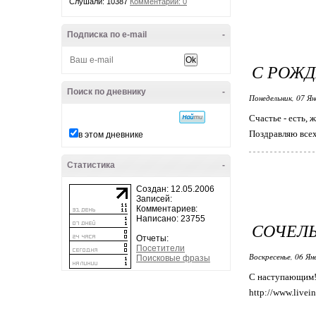
Слушали: 10387
Комментарии: 0
Подписка по e-mail
-
С РОЖД
Поиск по дневнику
-
Понедельник, 07 Ян
Счастье - есть, 
Поздравляю всех
в этом дневнике
Статистика
-
Создан: 12.05.2006
Записей:
Комментариев:
Написано: 23755
СОЧЕЛ
Отчеты:
Посетители
Воскресенье, 06 Ян
Поисковые фразы
С наступающим
http://www.livei