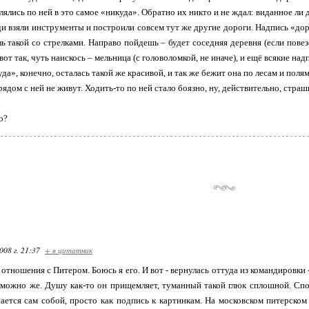
ялись по ней в это самое «никуда». Обратно их никто и не ждал: виданное ли д
и взяли инструменты и построили совсем тут же другие дороги. Надпись «доро
ль такой со стрелками. Направо пойдешь – будет соседняя деревня (если пове
 вот так, чуть наискось – мельница (с головоломкой, не иначе), и ещё всякие на
да», конечно, осталась такой же красивой, и так же бежит она по лесам и поля
ядом с ней не живут. Ходить-то по ней стало боязно, ну, действительно, страш
о?
008 г. 21:37
+ в цитатник
отношения с Питером. Боюсь я его. И вот - вернулась оттуда из командировки -
зможно же. Душу как-то он прищемляет, туманный такой глюк сплошной. Спо
ется сам собой, просто как подпись к картинкам. На московском питерском 