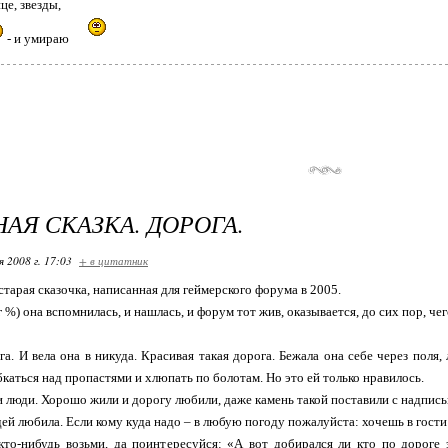
це, звезды,
- и умираю
АЯ СКАЗКА. ДОРОГА.
я 2008 г. 17:03
+ в цитатник
старая сказочка, написанная для геймерского форума в 2005.
 %) она вспомнилась, и нашлась, и форум тот жив, оказывается, до сих пор, чег
а. И вела она в никуда. Красивая такая дорога. Бежала она себе через поля,
бкаться над пропастями и хлюпать по болотам. Но это ей только нравилось.
и люди. Хорошо жили и дорогу любили, даже камень такой поставили с надпись
ей любила. Если кому куда надо – в любую погоду пожалуйста: хочешь в гости
 кто-нибудь возьми, да поинтересуйся: «А вот добирался ли кто по дорог