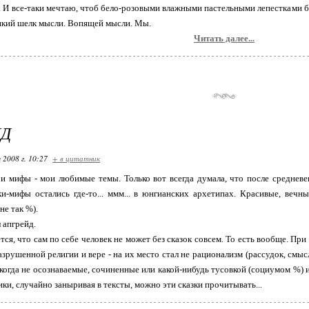
.. И все-таки мечтаю, чтоб бело-розовыми влажными пастельными лепестками б
нкий шелк мысли. Вопящей мысли. Мы.
Читать далее...
ЙД
 2008 г. 10:27
+ в цитатник
 и мифы - мои любимые темы. Только вот всегда думала, что после средневек
ки-мифы остались где-то... ммм... в юнгианских архетипах. Красивые, вечн
не так %).
 апгрейд.
тся, что сам по себе человек не может без сказок совсем. То есть вообще. 
зрушенной религии и вере - на их место стал не рационализм (рассудок, смысл, 
икогда не осознаваемые, сочиненные или какой-нибудь тусовкой (социумом %) 
ики, случайно заныривая в тексты, можно эти сказки прочитывать...