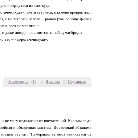
ело – вернуться из ниоткуда.
га-в-никуда» почти стерлась, а камень превратился
зёт, с монстром), налево – рынок (там вообще фишек
дписи, всех не упомнишь.
м, и даже иногда появляются на ней сумасброды.
но это – «дорога-в-никуда».
Комментарии
(
1
)
Нравится
Поделиться
 и не могу отделаться от впечатлений. Как там люди
койная и обыденная мистика, Достоевкий абзацами
вокзале звучит: "Нумерация вагонов начинается от