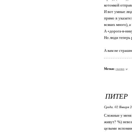
котомкой отправл
И вот умные люд
прямо в указате
всяких много), а
А «дорога-в-нику
Но люди теперь р
А вам не страшн
Метки:
сказки
ПИТЕР
Среда, 02 Января 2
Сложные у меня 
живут? %) нево
целыми вспомина