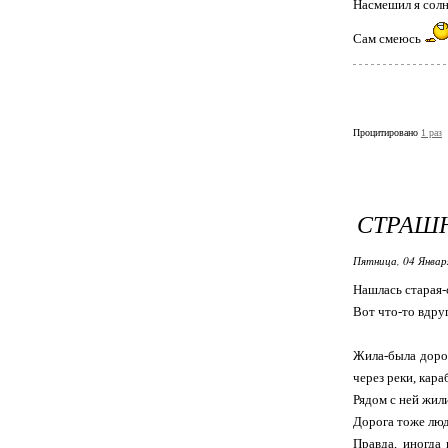
Насмешил я солн
Сам смеюсь
Процитировано
1 раз
СТРАШН
Пятница, 04 Январ
Нашлась старая-
Вот что-то вдруг
Жила-была дорог
через реки, кара
Рядом с ней жил
Дорога тоже люд
Правда, иногда