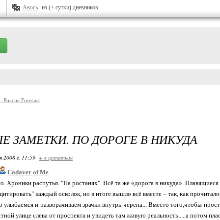
Авось
из (+ сутки) дневников
Е ЗАМЕТКИ. ПО ДОРОГЕ В НИКУДА
я 2008 г. 11:59
+ в цитатник
Cadaver of Me
о. Хроники распутья. "На ростанях". Всё та же «дорога в никуда». Плавящиеся 
"цитировать" каждый осколок, но в итоге вышло всё вместе – так, как прочита
о улыбаемся и разворачиваем зрачки внутрь черепа... Вместо того,чтобы прост
тной улице слева от проспекта и увидеть там живую реальность.....а потом плас