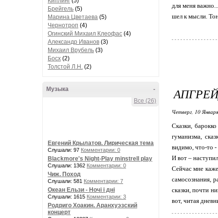
Киплинг
(5)
для меня важно.
Брейгель
(5)
шел к мысли. То
Марина Цветаева
(5)
Чернотроп
(4)
Огинский Михаил Клеофас
(4)
Александр Иванов
(3)
Михаил Врубель
(3)
Босх
(2)
Толстой Л.Н.
(2)
Музыка
-
АПГРЕ
Все (26)
Четверг, 10 Января
Сказки, барокко
гуманизма, сказ
Евгений Крылатов. Лирическая тема
видимо, что-то - 
Слушали: 97
Комментарии: 0
И вот – наступил
Blackmore's Night-Play minstrell play
Слушали: 1362
Комментарии: 0
Сейчас мне каже
Чиж. Поход
самосознания, ра
Слушали: 581
Комментарии: 7
Океан Ельзи - Ночі і дні
сказки, почти н
Слушали: 1615
Комментарии: 3
вот, читая дневн
Родриго Хоакин. Аранхуэзский
концерт