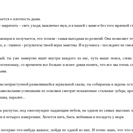
бьется о плотность дыма.
 закричать – свет, уходя, выключил звук, и в нашей с вами и без того мрачно
 концов и получается, что эгоизм - самая выгодная из религий. Она позволяет т
о, а - главное - результаты твоей веры заметны. И я ручаюсь - последнее не смож
й, ты уже намертво вшит внутри каждого из нас, чуть выше пояса, слева.
отихоньку, со временем все больше и яснее давая понять, что все мы очень сг
ыми.
ны неприступной развалившейся зеркальной скалы, ты собираешь в ладонь оста
явольскими усмешками из осколков смотрят искаженные стальные зубцы, кро
шка, паралич...
на распутье, под ежесекундно падающим небом, на одном из самых высоких х
и в четырех измерениях. Хочется пить, быть любимым и посидеть у моря.
 потеряю что-нибудь важное, пойдя по одной из них. И точно знаю, что что-