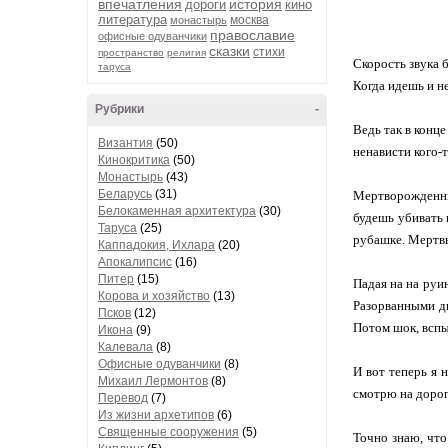
впечатления
история
дороги
кино
литература
москва
монастырь
православие
офисные одуванчики
сказки
стихи
пространство
религия
Скорость звука 
таруса
Когда идешь и не
Рубрики
-
Ведь так в конце
Византия
(50)
ненависти кого-т
Кинокритика
(50)
Монастырь
(43)
Беларусь
(31)
Мертворожденны
Белокаменная архитектура
(30)
будешь убивать п
Таруса
(25)
рубашке. Мертв
Каппадокия, Ихлара
(20)
Апокалипсис
(16)
Питер
(15)
Падая на на руи
Корова и хозяйство
(13)
Разорванными дь
Псков
(12)
Потом шок, вспы
Икона
(9)
Калевала
(8)
Офисные одуванчики
(8)
И вот теперь я 
Михаил Лермонтов
(8)
смотрю на дорог
Перевод
(7)
Из жизни архетипов
(6)
Священные сооружения
(5)
Точно знаю, что