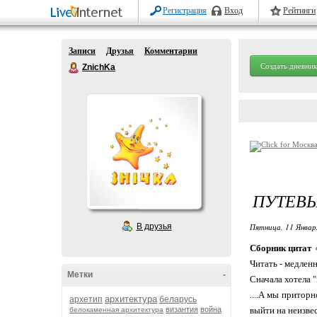
Регистрация
Вход
Рейтинги
Записи
Друзья
Комментарии
Создать дневник
ZnichKa
ПУТЕВЫ
В друзья
Пятница, 11 Январ
Сборник цитат
Читать - медленн
Метки
-
Сначала хотела 
....А мы приторн
архитектура
архетип
беларусь
византия
война
выйти на неизвес
белокаменная архитектура