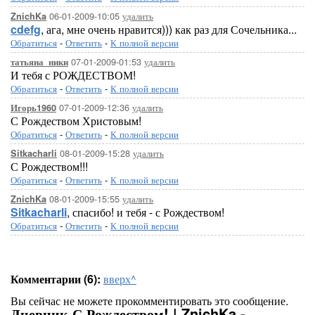
06-01-2009-10:05
удалить
ZnichKa
cdefg
, ага, мне очень нравится))) как раз для Сочельника...
Обратиться
-
Ответить
-
К полной версии
07-01-2009-01:53
удалить
татьяна_ники
И тебя с РОЖДЕСТВОМ!
Обратиться
-
Ответить
-
К полной версии
07-01-2009-12:36
удалить
Игорь1960
С Рождеством Христовым!
Обратиться
-
Ответить
-
К полной версии
08-01-2009-15:28
удалить
Sitkacharli
С Рождеством!!!
Обратиться
-
Ответить
-
К полной версии
08-01-2009-15:55
удалить
ZnichKa
Sitkacharli
, спасибо! и тебя - с Рождеством!
Обратиться
-
Ответить
-
К полной версии
Комментарии (6):
вверх^
Вы сейчас не можете прокомментировать это сообщение.
Дневник С Рождеством! | ZnichKa -