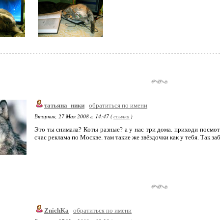
татьяна_ники
обратиться по имени
Вторник, 27 Мая 2008 г. 14:47 (
ссылка
)
Это ты снимала? Коты разные? а у нас три дома. приходи посмотр
счас реклама по Москве. там такие же звёздочки как у тебя. Так з
ZnichKa
обратиться по имени