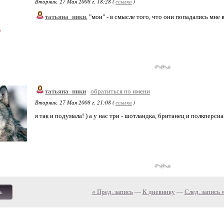
Вторник, 27 Мая 2008 г. 18:28 (
ссылка
)
татьяна_ники
, "мои" - в смысле того, что они попадались мне
татьяна_ники
обратиться по имени
Вторник, 27 Мая 2008 г. 21:08 (
ссылка
)
я так и подумала! ) а у нас три - шотландка, британец и полкперсиа
« Пред. запись
—
К дневнику
—
След. запись 
ь