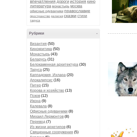
впечатления
история
дороги
кино
литература
москва
монастырь
православие
офисные одуванчики
сказки
стихи
пространство
религия
таруса
Рубрики
-
Византия
(50)
Кинокритика
(50)
Монастырь
(43)
Беларусь
(31)
Белокаменная архитектура
(30)
Таруса
(25)
Каппадокия, Ихлара
(20)
Апокалипсис
(16)
Питер
(15)
Корова и хозяйство
(13)
Псков
(12)
Икона
(9)
Калевала
(8)
Офисные одуванчики
(8)
Михаил Лермонтов
(8)
Перевод
(7)
Из жизни архетипов
(6)
Священные сооружения
(5)