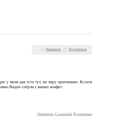
Нравится
Поделиться
и- у меня два есть тут, на лиру. приглашаю. Кстати
абавно.Видно спёрли у ваших конфет.
Ответить
С цитатой
В цитатник