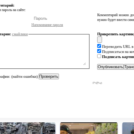
ентарий:
 пароль на сайте:
Комментарий можно доб
нужно будет ввести сим
Напоминание пароля
тария:
смайлики
Прикрепить картинк
Переводить URL в
Подписаться на к
Подписать карти
рафии: (найти ошибки)