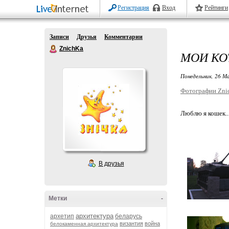
Регистрация
Вход
Рейтинги
Записи
Друзья
Комментарии
ZnichKa
МОИ КО
Понедельник, 26 Ма
Фотографии Zni
Люблю я кошек.. 
В друзья
Метки
-
архитектура
архетип
беларусь
византия
война
белокаменная архитектура