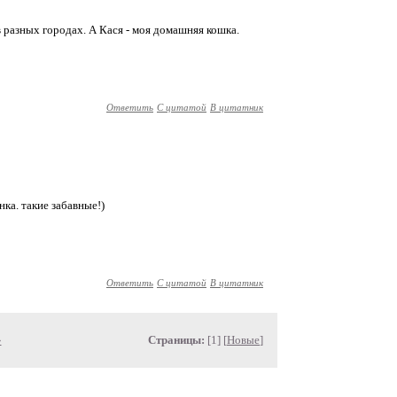
 в разных городах. А Кася - моя домашняя кошка.
Ответить
С цитатой
В цитатник
нка. такие забавные!)
Ответить
С цитатой
В цитатник
»
Страницы:
[1] [
Новые
]