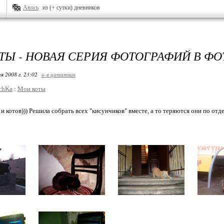
Авось
из (+ сутки) дневников
ТЫ - НОВАЯ СЕРИЯ ФОТОГРАФИЙ В Ф
я 2008 г. 23:02
+ в цитатник
chKa
:
Мои коты
и котов))) Решила собрать всех "кисунчиков" вместе, а то теряются они по от