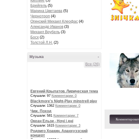
Киплинг
(5)
Брейгель
(5)
Марина Цветаева
(5)
Чернотроп
(4)
Огинский Михаил Клеофас
(4)
Александр Иванов
(3)
Михаил Врубель
(3)
Босх
(2)
Толстой Л.Н.
(2)
Музыка
-
Все (26)
Евгений Крылатов. Лирическая тема
Слушали: 97
Комментарии: 0
Blackmore's Night-Play minstrell play
Слушали: 1362
Комментарии: 0
Чиж. Поход
Слушали: 581
Комментарии: 7
Комментироват
Океан Ельзи - Ночі і дні
Слушали: 1615
Комментарии: 3
Родриго Хоакин. Аранхуэзский
концерт