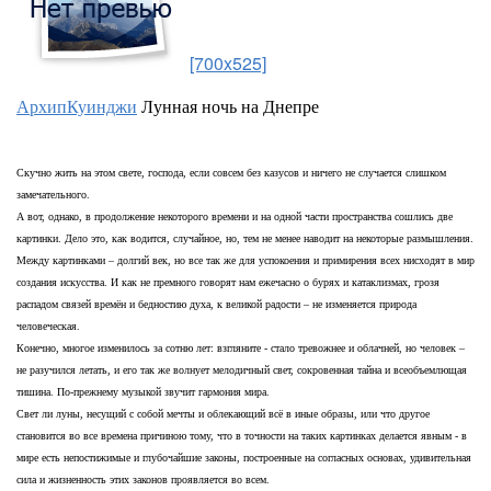
[700x525]
АрхипКуинджи
Лунная ночь на Днепре
Скучно жить на этом свете, господа, если совсем без казусов и ничего не случается слишком
замечательного.
А вот, однако, в продолжение некоторого времени и на одной части пространства сошлись две
картинки. Дело это, как водится, случайное, но, тем не менее наводит на некоторые размышления.
Между картинками – долгий век, но все так же для успокоения и примирения всех нисходят в мир
создания искусства. И как не премного говорят нам ежечасно о бурях и катаклизмах, грозя
распадом связей времён и бедностию духа, к великой радости – не изменяется природа
человеческая.
Конечно, многое изменилось за сотню лет: взгляните - стало тревожнее и облачней, но человек –
не разучился летать, и его так же волнует мелодичный свет, сокровенная тайна и всеобъемлющая
тишина. По-прежнему музыкой звучит гармония мира.
Свет ли луны, несущий с собой мечты и облекающий всё в иные образы, или что другое
становится во все времена причиною тому, что в точности на таких картинках делается явным - в
мире есть непостижимые и глубочайшие законы, построенные на согласных основах, удивительная
сила и жизненность этих законов проявляется во всем.