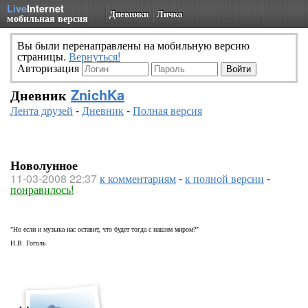
Live
Internet
Дневники
Личка
мобильная версия
Вы были перенаправлены на мобильную версию
страницы.
Вернуться!
Авторизация
Дневник
ZnichKa
Лента друзей
-
Дневник
-
Полная версия
Новолунное
11-03-2008 22:37
к комментариям
-
к полной версии
-
понравилось!
"Но если и музыка нас оставит, что будет тогда с нашим миром?"
Н.В. Гоголь