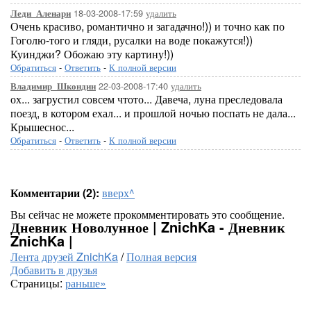
18-03-2008-17:59
удалить
Леди_Аленари
Очень красиво, романтично и загадачно!)) и точно как по
Гоголю-того и гляди, русалки на воде покажутся!))
Куинджи? Обожаю эту картину!))
Обратиться
-
Ответить
-
К полной версии
22-03-2008-17:40
удалить
Владимир_Шкондин
ох... загрустил совсем чтото... Давеча, луна преследовала
поезд, в котором ехал... и прошлой ночью поспать не дала...
Крышеснос...
Обратиться
-
Ответить
-
К полной версии
Комментарии (2):
вверх^
Вы сейчас не можете прокомментировать это сообщение.
Дневник Новолунное | ZnichKa - Дневник
ZnichKa |
Лента друзей ZnichKa
/
Полная версия
Добавить в друзья
Страницы:
раньше»