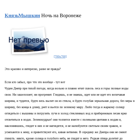
КнязьМышкин
Ночь на Воронеже
[700x700]
Это красиво и интересно, разве не правда?
Если кто забыл, про что это вообще - тут вот
Чуден Днепр при тихой погоде, когда вольно и плавно мчит сквозь леса и горы полные воды
свои. Ни зашелохнет; ни прогремит. Глядишь, и не знаешь, идет или не идет его величавая
ширина, и чудится, будто весь вылит он из стекла, и будто голубая зеркальная дорога, без меры в
ширину, без конца в длину, реет и вьется по зеленому миру. Любо тогда и жаркому солнцу
оглядеться с вышины и погрузить лучи в холод стеклянных вод и прибережным лесам ярко
отсветиться в водах. Зеленокудрые! они толпятся вместе с полевыми цветами к водам и,
наклонившись, глядят в них и не наглядятся, и не налюбуются светлым своим зраком, и
усмехаются к нему, и приветствуют его, кивая ветвями. В середину же Днепра они не смеют
глянуть: никто, кроме солнца и голубого неба, не глядит в него. Редкая птица долетит до