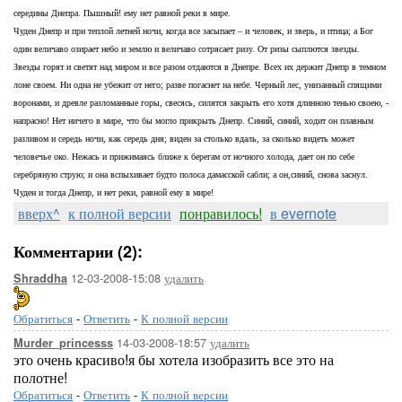
середины Днепра. Пышный! ему нет равной реки в мире.
Чуден Днепр и при теплой летней ночи, когда все засыпает – и человек, и зверь, и птица; а Бог
один величаво озирает небо и землю и величаво сотрясает ризу. От ризы сыплются звезды.
Звезды горят и светят над миром и все разом отдаются в Днепре. Всех их держит Днепр в темном
лоне своем. Ни одна не убежит от него; разве погаснет на небе. Черный лес, унизанный спящими
воронами, и древле разломанные горы, свесясь, силятся закрыть его хотя длинною тенью своею, -
напрасно! Нет ничего в мире, что бы могло прикрыть Днепр. Синий, синий, ходит он плавным
разливом и середь ночи, как середь дня; виден за столько вдаль, за сколько видеть может
человечье око. Нежась и прижимаясь ближе к берегам от ночного холода, дает он по себе
серебряную струю; и она вспыхивает будто полоса дамасской сабли; а он,синий, снова заснул.
Чуден и тогда Днепр, и нет реки, равной ему в мире!
вверх^
к полной версии
понравилось!
в evernote
Комментарии (2):
12-03-2008-15:08
удалить
Shraddha
Обратиться
-
Ответить
-
К полной версии
14-03-2008-18:57
удалить
Murder_princesss
это очень красиво!я бы хотела изобразить все это на
полотне!
Обратиться
-
Ответить
-
К полной версии