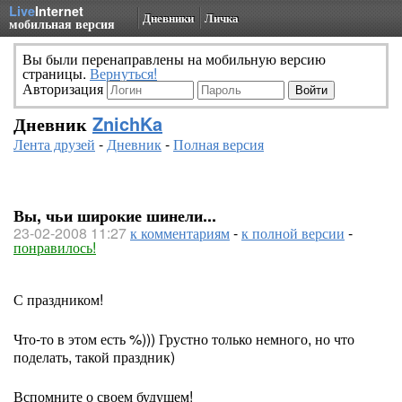
Live
Internet
Дневники
Личка
мобильная версия
Вы были перенаправлены на мобильную версию
страницы.
Вернуться!
Авторизация
Дневник
ZnichKa
Лента друзей
-
Дневник
-
Полная версия
Вы, чьи широкие шинели...
23-02-2008 11:27
к комментариям
-
к полной версии
-
понравилось!
С праздником!
Что-то в этом есть %))) Грустно только немного, но что
поделать, такой праздник)
Вспомните о своем будущем!