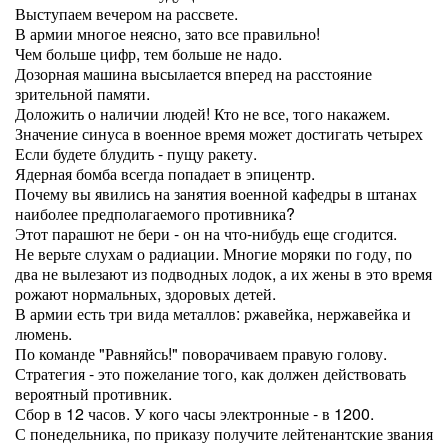
Выступаем вечером на рассвете.
В армии многое неясно, зато все правильно!
Чем больше цифр, тем больше не надо.
Дозорная машина высылается вперед на расстояние
зрительной памяти.
Доложить о наличии людей! Кто не все, того накажем.
Значение синуса в военное время может достигать четырех
Если будете блудить - пущу ракету.
Ядерная бомба всегда попадает в эпицентр.
Почему вы явились на занятия военной кафедры в штанах
наиболее предполагаемого противника?
Этот парашют не бери - он на что-нибудь еще сгодится.
Не верьте слухам о радиации. Многие моряки по году, по
два не вылезают из подводных лодок, а их жены в это время
рожают нормальных, здоровых детей.
В армии есть три вида металлов: ржавейка, нержавейка и
люмень.
По команде "Равняйсь!" поворачиваем правую голову.
Стратегия - это пожелание того, как должен действовать
вероятный противник.
Сбор в 12 часов. У кого часы электронные - в 1200.
С понедельника, по приказу получите лейтенантские звания