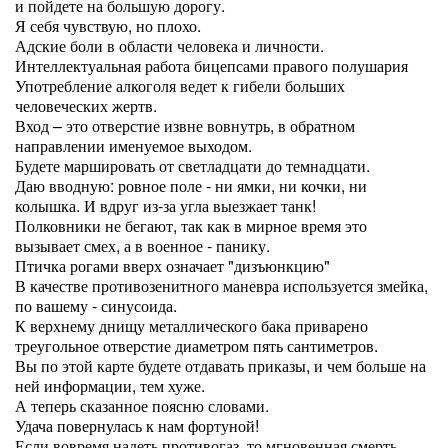
и пойдете на большую дорогу.
Я себя чувствую, но плохо.
Адские боли в области человека и личности.
Интеллектуальная работа бицепсами правого полушария
Употребление алкоголя ведет к гибели больших
человеческих жертв.
Вход – это отверстие извне вовнутрь, в обратном
направлении именуемое выходом.
Будете маршировать от светладцати до темнадцати.
Даю вводную: ровное поле - ни ямки, ни кочки, ни
колышка. И вдруг из-за угла выезжает танк!
Полковники не бегают, так как в мирное время это
вызывает смех, а в военное - панику.
Птичка рогами вверх означает "дизъюнкцию"
В качестве противозенитного маневра используется змейка,
по вашему - синусоида.
К верхнему днищу металлического бака приварено
треугольное отверстие диаметром пять сантиметров.
Вы по этой карте будете отдавать приказы, и чем больше на
ней информации, тем хуже.
А теперь сказанное поясню словами.
Удача повернулась к нам фортуной!
Если вовремя надеть противогаз, то мгновенная смерть