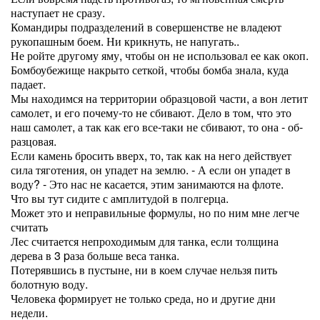
наступает не сразу.
Командиры подразделений в совершенстве не владеют
рукопашным боем. Ни крикнуть, не напугать..
Не ройте другому яму, чтобы он не использовал ее как окоп.
Бомбоубежище накрыто сеткой, чтобы бомба знала, куда
падает.
Мы находимся на территории образцовой части, а вон летит
самолет, и его почему-то не сбивают. Дело в том, что это
наш самолет, а так как его все-таки не сбивают, то она - об-
разцовая.
Если камень бросить вверх, то, так как на него действует
сила тяготения, он упадет на землю. - А если он упадет в
воду? - Это нас не касается, этим занимаются на флоте.
Что вы тут сидите с амплитудой в полгерца.
Может это и неправильные формулы, но по ним мне легче
считать
Лес считается непроходимым для танка, если толщина
дерева в 3 pаза больше веса танка.
Потерявшись в пустыне, ни в коем случае нельзя пить
болотную воду.
Человека формирует не только среда, но и другие дни
недели.