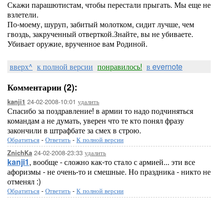
Скажи парашютистам, чтобы перестали прыгать. Мы еще не
взлетели.
По-моему, шуруп, забитый молотком, сидит лучше, чем
гвоздь, закрученный отверткой.Знайте, вы не убиваете.
Убивает оружие, врученное вам Родиной.
вверх^
к полной версии
понравилось!
в evernote
Комментарии (2):
24-02-2008-10:01
удалить
kanji1
Спасибо за поздравление! в армии то надо подчиняться
командам а не думать, уверен что те кто понял фразу
закончили в штрафбате за смех в строю.
Обратиться
-
Ответить
-
К полной версии
24-02-2008-23:33
удалить
ZnichKa
kanji1
, вообще - сложно как-то стало с армией... эти все
афоризмы - не очень-то и смешные. Но праздника - никто не
отменял :)
Обратиться
-
Ответить
-
К полной версии