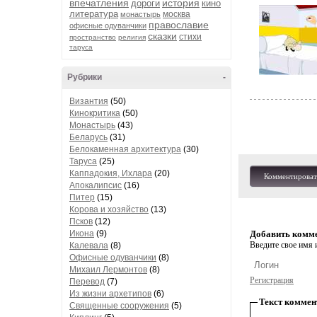
впечатления
история
дороги
кино
литература
москва
монастырь
православие
офисные одуванчики
сказки
стихи
пространство
религия
таруса
Рубрики
-
Византия
(50)
Кинокритика
(50)
Монастырь
(43)
Беларусь
(31)
Белокаменная архитектура
(30)
Таруса
(25)
Каппадокия, Ихлара
(20)
Комментироват
Апокалипсис
(16)
Питер
(15)
Корова и хозяйство
(13)
Псков
(12)
Икона
(9)
Добавить комм
Введите свое имя и
Калевала
(8)
Офисные одуванчики
(8)
Михаил Лермонтов
(8)
Регистрация
Перевод
(7)
Из жизни архетипов
(6)
Текст коммен
Священные сооружения
(5)