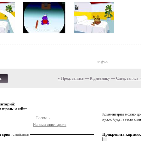
« Пред. запись
—
К дневнику
—
След. запись 
ь
ентарий:
 пароль на сайте:
Комментарий можно доб
нужно будет ввести сим
Напоминание пароля
тария:
смайлики
Прикрепить картинк