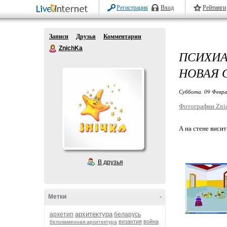
Регистрация
Вход
Рейтинги
Записи
Друзья
Комментарии
ZnichKa
ПСИХИ
НОВАЯ 
Суббота, 09 Февра
Фотографии Zni
А на стене висит
В друзья
Метки
-
архитектура
архетип
беларусь
византия
война
белокаменная архитектура