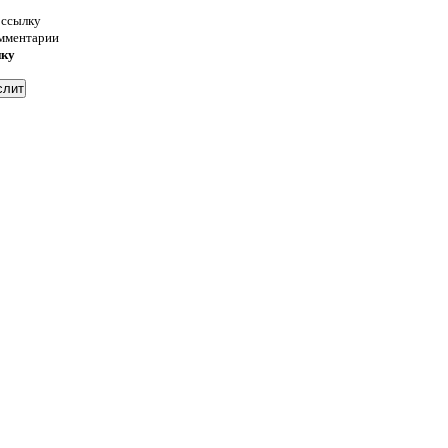
 ссылку
омментарии
нку