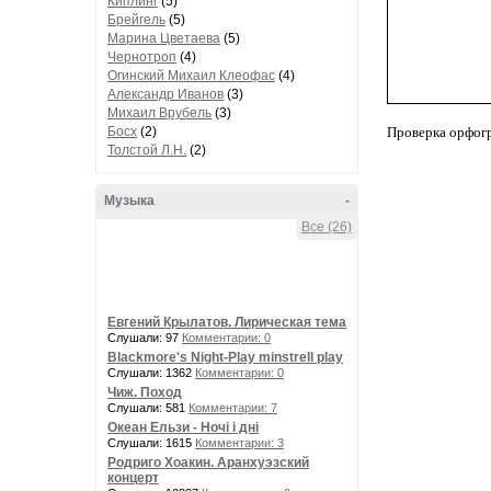
Киплинг
(5)
Брейгель
(5)
Марина Цветаева
(5)
Чернотроп
(4)
Огинский Михаил Клеофас
(4)
Александр Иванов
(3)
Михаил Врубель
(3)
Босх
(2)
Проверка орфог
Толстой Л.Н.
(2)
Музыка
-
Все (26)
Евгений Крылатов. Лирическая тема
Слушали: 97
Комментарии: 0
Blackmore's Night-Play minstrell play
Слушали: 1362
Комментарии: 0
Чиж. Поход
Слушали: 581
Комментарии: 7
Океан Ельзи - Ночі і дні
Слушали: 1615
Комментарии: 3
Родриго Хоакин. Аранхуэзский
концерт