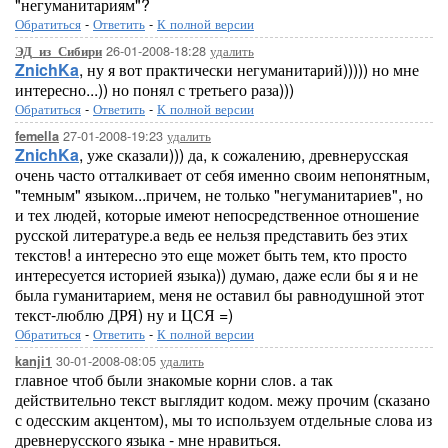
"негуманитариям"?
Обратиться
-
Ответить
-
К полной версии
26-01-2008-18:28
удалить
ЭД_из_Сибири
ZnichKa
, ну я вот практически негуманитарий))))) но мне
интересно...)) но понял с третьего раза)))
Обратиться
-
Ответить
-
К полной версии
27-01-2008-19:23
удалить
femella
ZnichKa
, уже сказали))) да, к сожалению, древнерусская
очень часто отталкивает от себя именно своим непонятным,
"темным" языком...причем, не только "негуманитариев", но
и тех людей, которые имеют непосредственное отношение
русской литературе.а ведь ее нельзя представить без этих
текстов! а интересно это еще может быть тем, кто просто
интересуется историей языка)) думаю, даже если бы я и не
была гуманитарием, меня не оставил бы равнодушной этот
текст-люблю ДРЯ) ну и ЦСЯ =)
Обратиться
-
Ответить
-
К полной версии
30-01-2008-08:05
удалить
kanji1
главное чтоб были знакомые корни слов. а так
действительно текст выглядит кодом. межу прочим (сказано
с одесским акцентом), мы то используем отдельные слова из
древнерусского языка - мне нравиться.