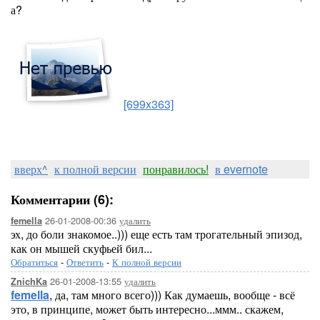
а?
[699x363]
вверх^
к полной версии
понравилось!
в evernote
Комментарии (6):
26-01-2008-00:36
удалить
femella
эх, до боли знакомое..))) еще есть там трогательный эпизод,
как он мышей скуфьей бил...
Обратиться
-
Ответить
-
К полной версии
26-01-2008-13:55
удалить
ZnichKa
femella
, да, там много всего))) Как думаешь, вообще - всё
это, в принципе, может быть интересно...ммм.. скажем,