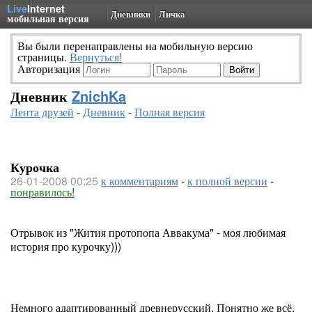
Live
Internet
Дневники
Личка
мобильная версия
Вы были перенаправлены на мобильную версию
страницы.
Вернуться!
Авторизация
Дневник
ZnichKa
Лента друзей
-
Дневник
-
Полная версия
Курочка
26-01-2008 00:25
к комментариям
-
к полной версии
-
понравилось!
Отрывок из "Жития протопопа Аввакума" - моя любимая
история про курочку)))
Немного адаптированный древнерусский. Понятно же всё,