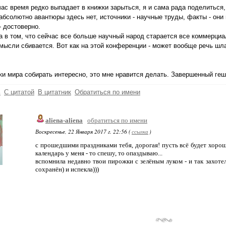
час время редко выпадает в книжки зарыться, я и сама рада поделиться, 
абсолютно авантюры здесь нет, источники - научные труды, факты - они
- достоверно.
 в том, что сейчас все больше научный народ старается все коммерциа
мысли сбивается. Вот как на этой конференции - может вообще речь шла
ки мира собирать интересно, это мне нравится делать. Завершенный геш
ь
С цитатой
В цитатник
Обратиться по имени
aliena-aliena
обратиться по имени
Воскресенье, 22 Января 2017 г. 22:56 (
ссылка
)
с прошедшими праздниками тебя, дорогая! пусть всё будет хорошо
календарь у меня - то спешу, то опаздываю...
вспомнила недавно твои пирожки с зелёным луком - и так захотел
сохранён) и испекла)))