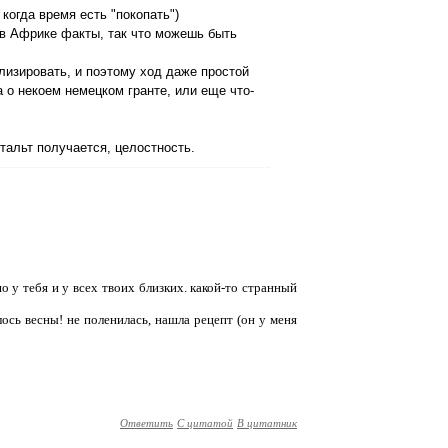
когда время есть "покопать")
 в Африке факты, так что можешь быть
лизировать, и поэтому ход даже простой
 о некоем немецком гранте, или еще что-
тальт получается, целостность.
 у тебя и у всех твоих близких. какой-то странный
ось весны! не поленилась, нашла рецепт (он у меня
Ответить
С цитатой
В цитатник