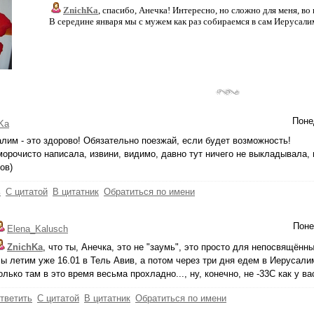
ZnichKa
, спасибо, Анечка! Интересно, но сложно для меня, во 
В середине января мы с мужем как раз собираемся в сам Иерусалим
Поне
Ka
лим - это здорово! Обязательно поезжай, если будет возможность!
морочисто написала, извини, видимо, давно тут ничего не выкладывала, 
ов)
ь
С цитатой
В цитатник
Обратиться по имени
Поне
Elena_Kalusch
ZnichKa
, что ты, Анечка, это не "заумь", это просто для непосвящённых
ы летим уже 16.01 в Тель Авив, а потом через три дня едем в Иерусалим 
олько там в это время весьма прохладно..., ну, конечно, не -33С как у вас
тветить
С цитатой
В цитатник
Обратиться по имени