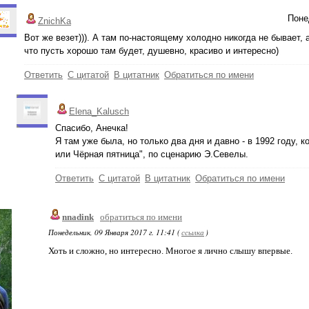
Поне
ZnichKa
Вот же везет))). А там по-настоящему холодно никогда не бывает, а
что пусть хорошо там будет, душевно, красиво и интересно)
Ответить
С цитатой
В цитатник
Обратиться по имени
Elena_Kalusch
Спасибо, Анечка!
Я там уже была, но только два дня и давно - в 1992 году, 
или Чёрная пятница", по сценарию Э.Севелы.
Ответить
С цитатой
В цитатник
Обратиться по имени
nnadink
обратиться по имени
Понедельник, 09 Января 2017 г. 11:41 (
ссылка
)
Хоть и сложно, но интересно. Многое я лично слышу впервые.