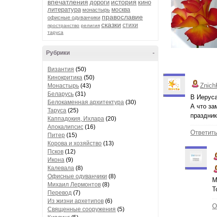
впечатления
история
дороги
кино
литература
москва
монастырь
православие
офисные одуванчики
сказки
стихи
пространство
религия
таруса
Рубрики
-
Византия
(50)
Кинокритика
(50)
Znich
Монастырь
(43)
Беларусь
(31)
В Иеруса
Белокаменная архитектура
(30)
А что за
Таруса
(25)
праздник
Каппадокия, Ихлара
(20)
Апокалипсис
(16)
Ответит
Питер
(15)
Корова и хозяйство
(13)
Псков
(12)
Икона
(9)
Калевала
(8)
Офисные одуванчики
(8)
М
Михаил Лермонтов
(8)
Т
Перевод
(7)
Из жизни архетипов
(6)
О
Священные сооружения
(5)