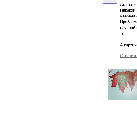
Ага, сей
Никакой 
уверена 
Проблема
научной 
то.
А картин
Ответит