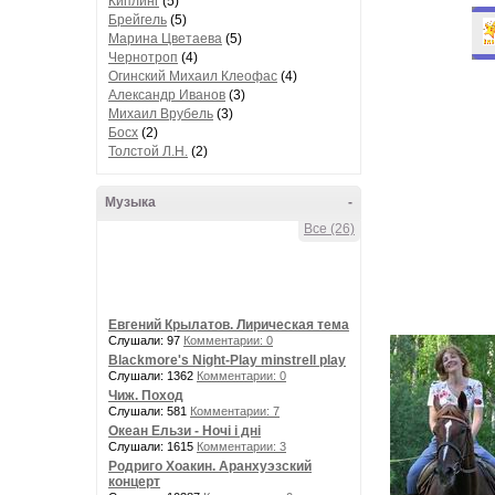
Киплинг
(5)
Брейгель
(5)
Марина Цветаева
(5)
Чернотроп
(4)
Огинский Михаил Клеофас
(4)
Александр Иванов
(3)
Михаил Врубель
(3)
Босх
(2)
Толстой Л.Н.
(2)
Музыка
-
Все (26)
Евгений Крылатов. Лирическая тема
Слушали: 97
Комментарии: 0
Blackmore's Night-Play minstrell play
Слушали: 1362
Комментарии: 0
Чиж. Поход
Слушали: 581
Комментарии: 7
Океан Ельзи - Ночі і дні
Слушали: 1615
Комментарии: 3
Родриго Хоакин. Аранхуэзский
концерт