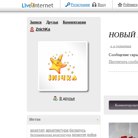
Регистрация
Вход
Рейтинги
Записи
Друзья
Комментарии
ZnichKa
НОВЫЙ 
+ в цитатник
Cообщение скры
Прочитать сооб
В друзья
Комментироват
Метки
-
архитектура
архетип
беларусь
византия
война
белокаменная архитектура