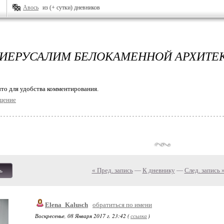
Авось
из (+ сутки) дневников
ИЕРУСАЛИМ БЕЛОКАМЕННОЙ АРХИТЕ
то для удобства комментирования.
щение
« Пред. запись
—
К дневнику
—
След. запись 
ь
Elena_Kalusch
обратиться по имени
Воскресенье, 08 Января 2017 г. 23:42 (
ссылка
)