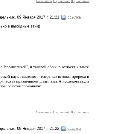
Ответить
С цитатой
В цитатник
дельник, 09 Января 2017 г. 21:21
ссылка
лько в выходные эти)))
ов Рюриковичей", и таковой обычно относят к тамге
еской науки вылезают теперь как вековая прореха в
рячась за привычными штампами. А исследовать... и
пресловутой "романики".
Ответить
С цитатой
В цитатник
дельник, 09 Января 2017 г. 21:22
ссылка