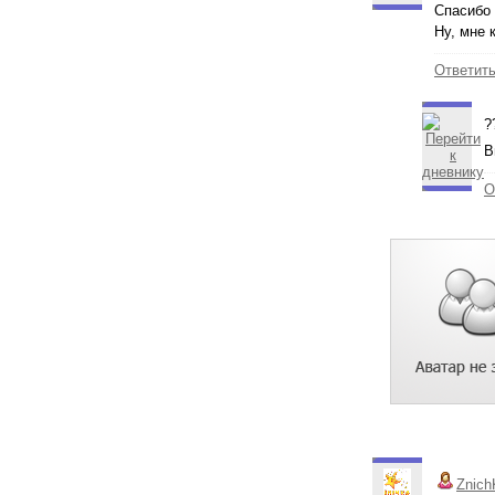
Спасибо
Ну, мне 
Ответит
?
В
О
Znich