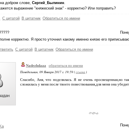
 на добром слове,
Сергий_Былинин
.
кажется выражение "княжеский знак" - корректно? Или поправить?
ь
С цитатой
В цитатник
Обратиться по имени
?????
Поне
полне корректно. Я просто уточнил какому именно князю его приписываю
тветить
С цитатой
В цитатник
Обратиться по имени
Nadezhdaaa
обратиться по имени
Понедельник, 09 Января 2017 г. 19:59 (
ссылка
)
Спасибо, Аня, что поделилась. Я не очень просвещенная,но та
сложилась у меня после твоего повествования,для меня она убедит
Поне
Ka