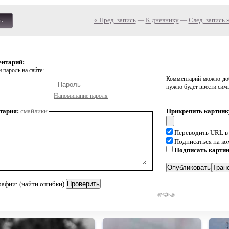
« Пред. запись
—
К дневнику
—
След. запись 
ь
ентарий:
 пароль на сайте:
Комментарий можно доб
нужно будет ввести сим
Напоминание пароля
тария:
смайлики
Прикрепить картинк
Переводить URL в
Подписаться на к
Подписать карти
рафии: (найти ошибки)