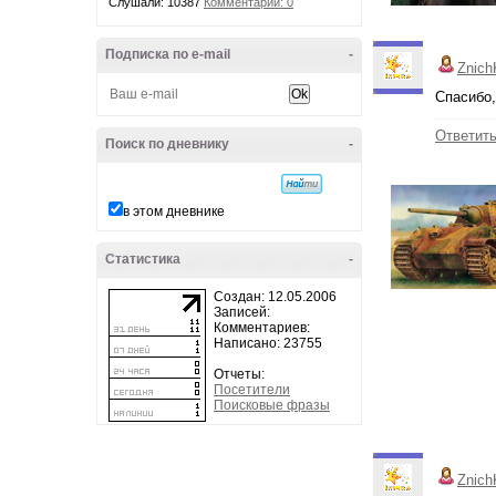
Слушали: 10387
Комментарии: 0
Подписка по e-mail
-
Znich
Спасибо
Ответит
Поиск по дневнику
-
в этом дневнике
Статистика
-
Создан: 12.05.2006
Записей:
Комментариев:
Написано: 23755
Отчеты:
Посетители
Поисковые фразы
Znich