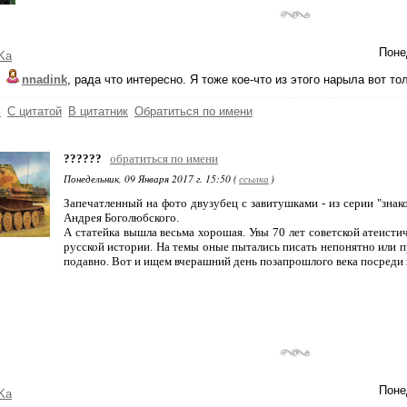
Поне
Ka
,
nnadink
, рада что интересно. Я тоже кое-что из этого нарыла вот то
ь
С цитатой
В цитатник
Обратиться по имени
??????
обратиться по имени
Понедельник, 09 Января 2017 г. 15:50 (
ссылка
)
Запечатленный на фото двузубец с завитушками - из серии "знак
Андрея Боголюбского.
А статейка вышла весьма хорошая. Увы 70 лет советской атеистич
русской истории. На темы оные пытались писать непонятно или п
подавно. Вот и ищем вчерашний день позапрошлого века посреди 
Поне
Ka