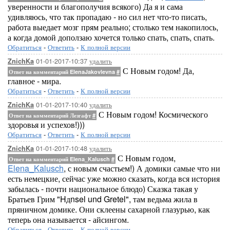
уверенности и благополучия всякого) Да я и сама
удивляюсь, что так пропадаю - но сил нет что-то писать,
работа выедает мозг прям реально; столько тем накопилось,
а когда домой доползаю хочется только спать, спать, спать.
Обратиться
-
Ответить
-
К полной версии
01-01-2017-10:37
удалить
ZnichKa
С Новым годом! Да,
Ответ на комментарий ElenaJakovlevna
#
главное - мира.
Обратиться
-
Ответить
-
К полной версии
01-01-2017-10:40
удалить
ZnichKa
С Новым годом! Космического
Ответ на комментарий Лезгафт
#
здоровья и успехов!)))
Обратиться
-
Ответить
-
К полной версии
01-01-2017-10:48
удалить
ZnichKa
С Новым годом,
Ответ на комментарий Elena_Kalusch
#
Elena_Kalusch
, с новым счастьем!) А домики самые что ни
есть немецкие, сейчас уже можно сказать, когда вся история
забылась - почти национальное блюдо) Сказка такая у
Братьев Грим "Hдnsel und Gretel", там ведьма жила в
пряничном домике. Они склеены сахарной глазурью, как
теперь она называется - айсингом.
Обратиться
-
Ответить
-
К полной версии