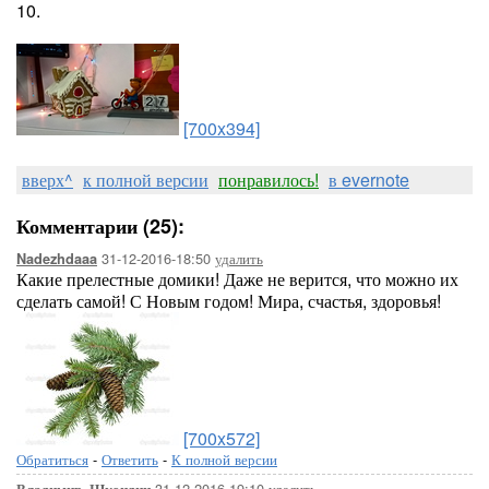
10.
[700x394]
вверх^
к полной версии
понравилось!
в evernote
Комментарии (25):
31-12-2016-18:50
удалить
Nadezhdaaa
Какие прелестные домики! Даже не верится, что можно их
сделать самой! С Новым годом! Мира, счастья, здоровья!
[700x572]
Обратиться
-
Ответить
-
К полной версии
31-12-2016-19:10
удалить