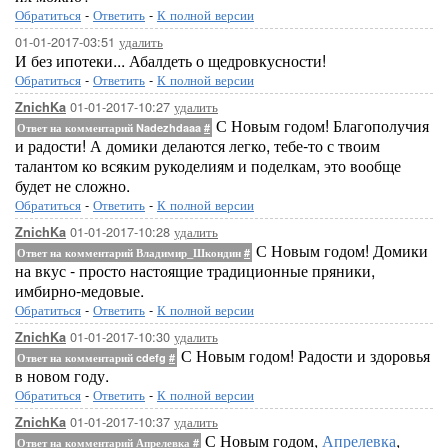
Обратиться
-
Ответить
-
К полной версии
01-01-2017-03:51
удалить
И без ипотеки... Абалдеть о щедровкусности!
Обратиться
-
Ответить
-
К полной версии
01-01-2017-10:27
удалить
ZnichKa
С Новым годом! Благополучия
Ответ на комментарий Nadezhdaaa
#
и радости! А домики делаются легко, тебе-то с твоим
талантом ко всяким рукоделиям и поделкам, это вообще
будет не сложно.
Обратиться
-
Ответить
-
К полной версии
01-01-2017-10:28
удалить
ZnichKa
С Новым годом! Домики
Ответ на комментарий Владимир_Шкондин
#
на вкус - просто настоящие традиционные пряники,
имбирно-медовые.
Обратиться
-
Ответить
-
К полной версии
01-01-2017-10:30
удалить
ZnichKa
С Новым годом! Радости и здоровья
Ответ на комментарий cdefg
#
в новом году.
Обратиться
-
Ответить
-
К полной версии
01-01-2017-10:37
удалить
ZnichKa
С Новым годом,
Апрелевка
,
Ответ на комментарий Апрелевка
#