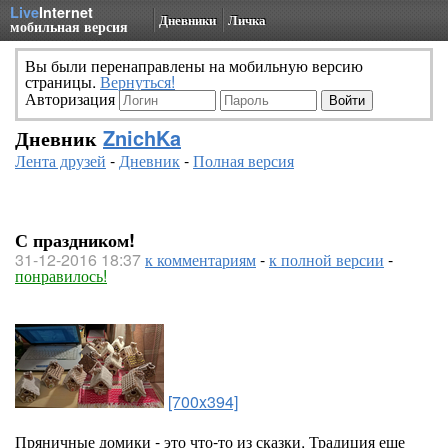
Live
Internet
Дневники
Личка
мобильная версия
Вы были перенаправлены на мобильную версию
страницы.
Вернуться!
Авторизация
Дневник
ZnichKa
Лента друзей
-
Дневник
-
Полная версия
С праздником!
31-12-2016 18:37
к комментариям
-
к полной версии
-
понравилось!
[700x394]
Пряничные домики - это что-то из сказки. Традиция еще