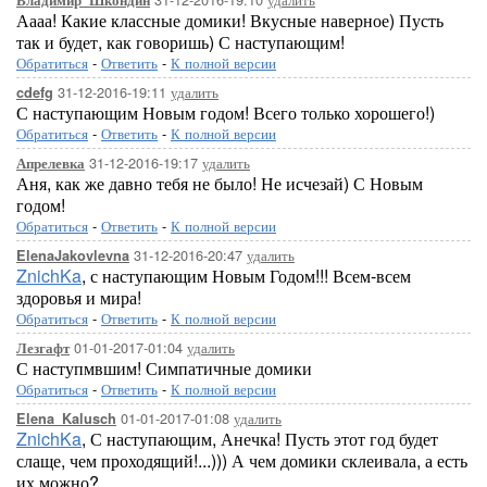
Владимир_Шкондин
Аааа! Какие классные домики! Вкусные наверное) Пусть
так и будет, как говоришь) С наступающим!
Обратиться
-
Ответить
-
К полной версии
31-12-2016-19:11
удалить
cdefg
С наступающим Новым годом! Всего только хорошего!)
Обратиться
-
Ответить
-
К полной версии
31-12-2016-19:17
удалить
Апрелевка
Аня, как же давно тебя не было! Не исчезай) С Новым
годом!
Обратиться
-
Ответить
-
К полной версии
31-12-2016-20:47
удалить
ElenaJakovlevna
ZnichKa
, с наступающим Новым Годом!!! Всем-всем
здоровья и мира!
Обратиться
-
Ответить
-
К полной версии
01-01-2017-01:04
удалить
Лезгафт
С наступмвшим! Симпатичные домики
Обратиться
-
Ответить
-
К полной версии
01-01-2017-01:08
удалить
Elena_Kalusch
ZnichKa
, С наступающим, Анечка! Пусть этот год будет
слаще, чем проходящий!...))) А чем домики склеивала, а есть
их можно?