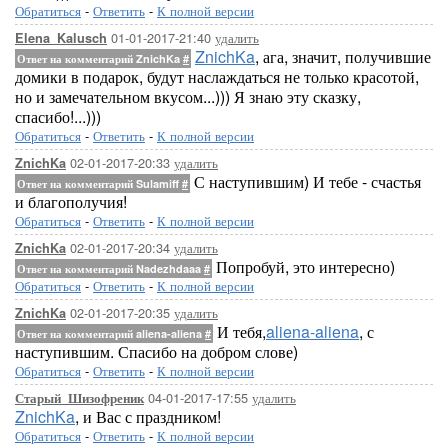
Обратиться
-
Ответить
-
К полной версии
01-01-2017-21:40
удалить
Elena_Kalusch
ZnichKa
, ага, значит, получившие
Ответ на комментарий ZnichKa
#
домики в подарок, будут наслаждаться не только красотой,
но и замечательном вкусом...))) Я знаю эту сказку,
спасибо!...)))
Обратиться
-
Ответить
-
К полной версии
02-01-2017-20:33
удалить
ZnichKa
С наступившим) И тебе - счастья
Ответ на комментарий Sulamiff
#
и благополучия!
Обратиться
-
Ответить
-
К полной версии
02-01-2017-20:34
удалить
ZnichKa
Попробуй, это интересно)
Ответ на комментарий Nadezhdaaa
#
Обратиться
-
Ответить
-
К полной версии
02-01-2017-20:35
удалить
ZnichKa
И тебя,
aliena-aliena
, с
Ответ на комментарий aliena-aliena
#
наступившим. Спасибо на добром слове)
Обратиться
-
Ответить
-
К полной версии
04-01-2017-17:55
удалить
Старый_Шизофреник
ZnichKa
, и Вас с праздником!
Обратиться
-
Ответить
-
К полной версии