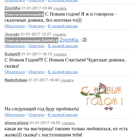
01-01-2017-10:49
удалить
ZnichKa
С Новым годом! Я ж и говорила -
Ответ на комментарий
#
сказочные домики, без ипотеки-то)))
Обратиться
-
Ответить
-
К полной версии
01-01-2017-12:27
удалить
Лезгафт
ZnichKa
, :-D
Ответ на комментарий ZnichKa
#
Обратиться
-
Ответить
-
К полной версии
01-01-2017-18:13
удалить
Sulamiff
С Новым Годом!!!! С Новым Счастьем! Чудесные домики,
сказка!
Обратиться
-
Ответить
-
К полной версии
01-01-2017-18:40
удалить
Nadezhdaaa
На следующий год буду пробовать)
Обратиться
-
Ответить
-
К полной версии
01-01-2017-18:55
удалить
aliena-aliena
какая же ты мастерица! такими только любоваться, их есть
жалко))) сказка! с наступившим тебя!