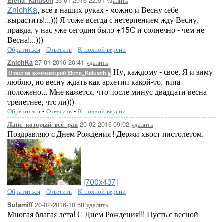
25-01-2016-22:51
удалить
Elena_Kalusch
ZnichKa
, всё в наших руках - можно и Весну себе
вырастить!...))) Я тоже всегда с нетерпением жду Весну,
правда, у нас уже сегодня было +15С и солнечно - чем не
Весна!...)))
Обратиться
-
Ответить
-
К полной версии
27-01-2016-20:41
удалить
ZnichKa
Ну, каждому - свое. Я и зиму
Ответ на комментарий Elena_Kalusch
#
люблю, но весну ждать как архетип какой-то, типа
положено... Мне кажется, что после минус двадцати весна
трепетнее, что ли)))
Обратиться
-
Ответить
-
К полной версии
20-02-2016-09:02
удалить
Ланс_который_всё_рав
Поздравляю с Днем Рождения ! Держи хвост пистолетом.
[700x437]
Обратиться
-
Ответить
-
К полной версии
20-02-2016-10:58
удалить
Sulamiff
Многая благая лета! С Днем Рождения!!! Пусть с весной