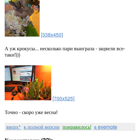
[338x450]
А уж крокусы... несколько пари выиграла - зацвели все-
таки!)))
[700x525]
Точно - скоро уже весна!
вверх^
к полной версии
понравилось!
в evernote