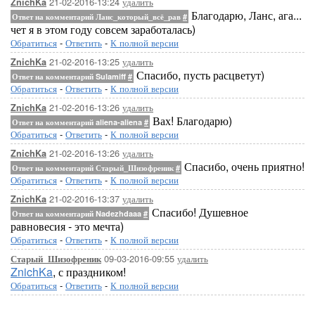
21-02-2016-13:24
удалить
ZnichKa
Благодарю, Ланс, ага...
Ответ на комментарий Ланс_который_всё_рав
#
чет я в этом году совсем заработалась)
Обратиться
-
Ответить
-
К полной версии
21-02-2016-13:25
удалить
ZnichKa
Спасибо, пусть расцветут)
Ответ на комментарий Sulamiff
#
Обратиться
-
Ответить
-
К полной версии
21-02-2016-13:26
удалить
ZnichKa
Вах! Благодарю)
Ответ на комментарий aliena-aliena
#
Обратиться
-
Ответить
-
К полной версии
21-02-2016-13:26
удалить
ZnichKa
Спасибо, очень приятно!
Ответ на комментарий Старый_Шизофреник
#
Обратиться
-
Ответить
-
К полной версии
21-02-2016-13:37
удалить
ZnichKa
Спасибо! Душевное
Ответ на комментарий Nadezhdaaa
#
равновесия - это мечта)
Обратиться
-
Ответить
-
К полной версии
09-03-2016-09:55
удалить
Старый_Шизофреник
ZnichKa
, с праздником!
Обратиться
-
Ответить
-
К полной версии