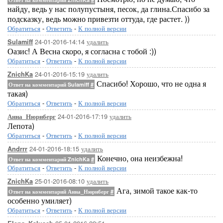
найду, ведь у нас полупустыня, песок, да глина.Спасибо за
подсказку, ведь можно привезти оттуда, где растет. ))
Обратиться
-
Ответить
-
К полной версии
24-01-2016-14:14
удалить
Sulamiff
Оазис! А Весна скоро, я согласна с тобой :))
Обратиться
-
Ответить
-
К полной версии
24-01-2016-15:19
удалить
ZnichKa
Спасибо! Хорошо, что не одна я
Ответ на комментарий Sulamiff
#
такая)
Обратиться
-
Ответить
-
К полной версии
24-01-2016-17:19
удалить
Анна_Нюрнберг
Лепота)
Обратиться
-
Ответить
-
К полной версии
24-01-2016-18:15
удалить
Andrrr
Конечно, она неизбежна!
Ответ на комментарий ZnichKa
#
Обратиться
-
Ответить
-
К полной версии
25-01-2016-08:10
удалить
ZnichKa
Ага, зимой такое как-то
Ответ на комментарий Анна_Нюрнберг
#
особенно умиляет)
Обратиться
-
Ответить
-
К полной версии