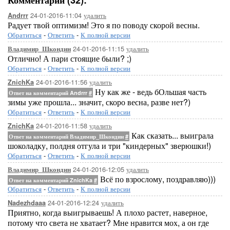
Комментарии (32):
24-01-2016-11:04
удалить
Andrrr
Радует твой оптимизм! Это я по поводу скорой весны.
Обратиться
-
Ответить
-
К полной версии
24-01-2016-11:15
удалить
Владимир_Шкондин
Отлично! А пари стоящие были? ;)
Обратиться
-
Ответить
-
К полной версии
24-01-2016-11:56
удалить
ZnichKa
Ну как же - ведь бОльшая часть
Ответ на комментарий Andrrr
#
зимы уже прошла... значит, скоро весна, разве нет?)
Обратиться
-
Ответить
-
К полной версии
24-01-2016-11:58
удалить
ZnichKa
Как сказать... выиграла
Ответ на комментарий Владимир_Шкондин
#
шоколадку, полдня отгула и три "киндерных" зверюшки!)
Обратиться
-
Ответить
-
К полной версии
24-01-2016-12:05
удалить
Владимир_Шкондин
Всё по взрослому, поздравляю)))
Ответ на комментарий ZnichKa
#
Обратиться
-
Ответить
-
К полной версии
24-01-2016-12:24
удалить
Nadezhdaaa
Приятно, когда выигрываешь! А плохо растет, наверное,
потому что света не хватает? Мне нравится мох, а он где