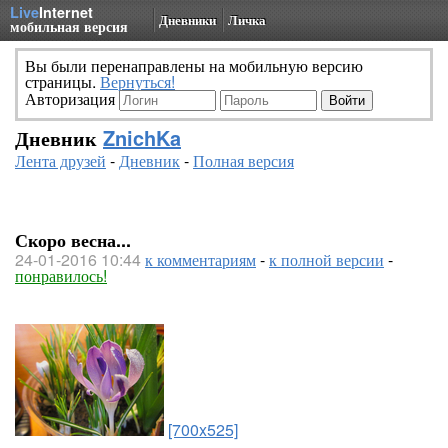
Live
Internet
Дневники
Личка
мобильная версия
Вы были перенаправлены на мобильную версию
страницы.
Вернуться!
Авторизация
Дневник
ZnichKa
Лента друзей
-
Дневник
-
Полная версия
Скоро весна...
24-01-2016 10:44
к комментариям
-
к полной версии
-
понравилось!
[700x525]