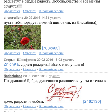
расцветут в сердце радость, любовь,счастье и все мечты
сбудутся!!!!
Обратиться
-
Ответить
-
К полной версии
20-02-2016-14:51
удалить
aliena-aliena
пусть тебя порадует зимний шиповник из Лиссабона))
[700x463]
Обратиться
-
Ответить
-
К полной версии
20-02-2016-18:03
удалить
Старый_Шизофреник
ZnichKa
, с днем рожденья! Всего наилучшего!
Обратиться
-
Ответить
-
К полной версии
20-02-2016-18:32
удалить
Nadezhdaaa
Поздравляю! Добра, душевного равновесия, уюта и тепла в
доме, радости и любви.
[246x130]
Обратиться
-
Ответить
-
К полной версии