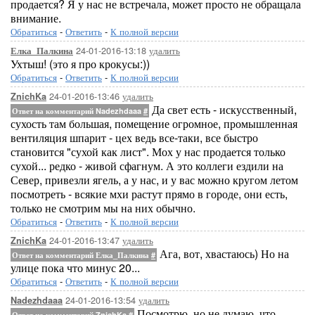
продается? Я у нас не встречала, может просто не обращала
внимание.
Обратиться
-
Ответить
-
К полной версии
24-01-2016-13:18
удалить
Елка_Палкина
Ухтыш! (это я про крокусы:))
Обратиться
-
Ответить
-
К полной версии
24-01-2016-13:46
удалить
ZnichKa
Да свет есть - искусственный,
Ответ на комментарий Nadezhdaaa
#
сухость там большая, помещение огромное, промышленная
вентиляция шпарит - цех ведь все-таки, все быстро
становится "сухой как лист". Мох у нас продается только
сухой... редко - живой сфагнум. А это коллеги ездили на
Север, привезли ягель, а у нас, и у вас можно кругом летом
посмотреть - всякие мхи растут прямо в городе, они есть,
только не смотрим мы на них обычно.
Обратиться
-
Ответить
-
К полной версии
24-01-2016-13:47
удалить
ZnichKa
Ага, вот, хвастаюсь) Но на
Ответ на комментарий Елка_Палкина
#
улице пока что минус 20...
Обратиться
-
Ответить
-
К полной версии
24-01-2016-13:54
удалить
Nadezhdaaa
Посмотрю, но не думаю, что
Ответ на комментарий ZnichKa
#