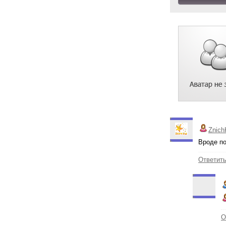
Znich
Вроде по
Ответит
О