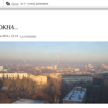
Авось
из (+ сутки) дневников
ОКНА...
я 2014 г. 22:14
+ в цитатник