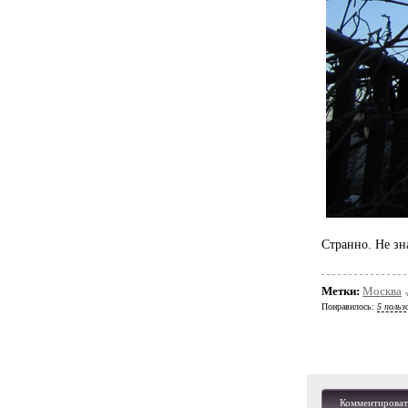
Странно. Не зна
Метки:
Москва
Понравилось:
5 польз
Комментироват