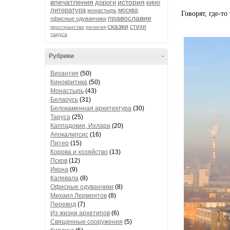
впечатления
история
дороги
кино
литература
москва
монастырь
Говорят, где-то
православие
офисные одуванчики
сказки
стихи
пространство
религия
таруса
Рубрики
-
Византия
(50)
Кинокритика
(50)
Монастырь
(43)
Беларусь
(31)
Белокаменная архитектура
(30)
Таруса
(25)
Каппадокия, Ихлара
(20)
Апокалипсис
(16)
Питер
(15)
Корова и хозяйство
(13)
Псков
(12)
Икона
(9)
Калевала
(8)
Офисные одуванчики
(8)
Михаил Лермонтов
(8)
Перевод
(7)
Из жизни архетипов
(6)
Священные сооружения
(5)