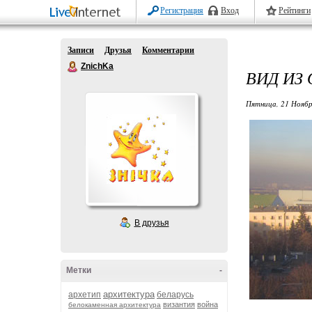
Регистрация
Вход
Рейтинги
Записи
Друзья
Комментарии
ZnichKa
ВИД ИЗ 
Пятница, 21 Ноябр
В друзья
Метки
-
архитектура
архетип
беларусь
византия
война
белокаменная архитектура