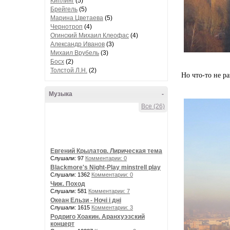
Киплинг
(5)
Брейгель
(5)
Марина Цветаева
(5)
Чернотроп
(4)
Огинский Михаил Клеофас
(4)
Александр Иванов
(3)
Михаил Врубель
(3)
Босх
(2)
Толстой Л.Н.
(2)
Но что-то не ра
Музыка
-
Все (26)
Евгений Крылатов. Лирическая тема
Слушали: 97
Комментарии: 0
Blackmore's Night-Play minstrell play
Слушали: 1362
Комментарии: 0
Чиж. Поход
Слушали: 581
Комментарии: 7
Океан Ельзи - Ночі і дні
Слушали: 1615
Комментарии: 3
Родриго Хоакин. Аранхуэзский
концерт