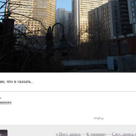
ю, что и сказать...
ователям
« Пред. запись
—
К дневнику
—
След. запись 
ь