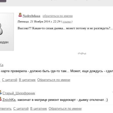
Nadezhdaaa
обратиться по имени
Пятница, 21 Ноября 2014 г. 22:29 (
ссылка
)
Высоко!!! Какая-то сизая дымка... может потому и не разглядеть?...
Ka
 карте проверила - должно быть где-то там... Может, еще дождусь - сд
ь
С цитатой
В цитатник
Обратиться по имени
Старый_Шизофреник
ZnichKa
, закончат в матрице ремонт видеокарт - дымку отключат. ;)
тветить
С цитатой
В цитатник
Обратиться по имени