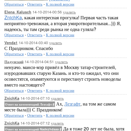
Обратиться
-
Ответить
-
К полной версии
14-10-2014-00:56
удалить
Elena_Kalusch
ZnichKa
, какая интересная прогулка! Первая часть такая
неприятно-тревожная, а вторая умиротворительная...))) Я,
надеюсь, ты там среди рынка не одна гуляла?
Обратиться
-
Ответить
-
К полной версии
14-10-2014-03:40
удалить
Venda1
С Праздником. Спасибо
Обратиться
-
Ответить
-
К полной версии
14-10-2014-04:51
удалить
Падунский
ненуачо. манси-мэр привёл в Москву татар-строителей,
изуродовавших старую Казань. и кто-то ожидал, что они
осовестятся, опамятуются и перестанут строить новоделы
вместо настоящего?
Обратиться
-
Ответить
-
К полной версии
14-10-2014-07:10
удалить
ZnichKa
Ах,
Лезгафт
, на том же самом
Ответ на комментарий Лезгафт
#
месте была))) С Праздником!
Обратиться
-
Ответить
-
К полной версии
14-10-2014-07:12
удалить
ZnichKa
Да я тоже 20 лет не была, хотя
Ответ на комментарий Nadezhdaaa
#