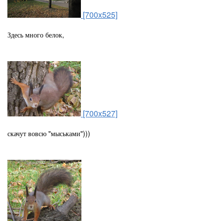
[700x525]
Здесь много белок,
[700x527]
скачут вовсю "мыськами")))