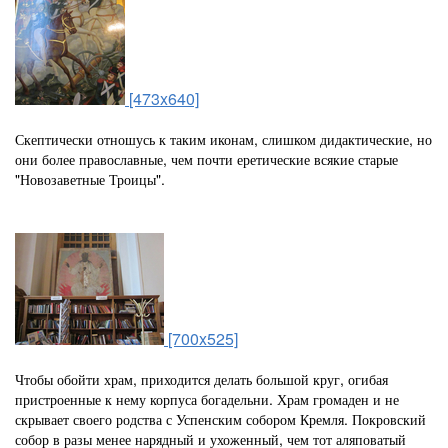
[473x640]
Скептически отношусь к таким иконам, слишком дидактические, но
они более православные, чем почти еретические всякие старые
"Новозаветные Троицы".
[700x525]
Чтобы обойти храм, приходится делать большой круг, огибая
пристроенные к нему корпуса богадельни. Храм громаден и не
скрывает своего родства с Успенским собором Кремля. Покровский
собор в разы менее нарядный и ухоженный, чем тот аляповатый