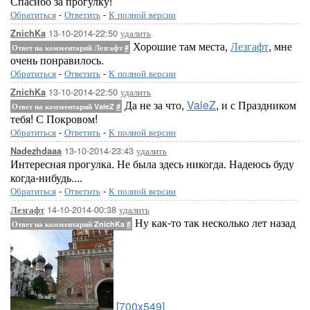
Спасибо за прогулку!
Обратиться
-
Ответить
-
К полной версии
13-10-2014-22:50
удалить
ZnichKa
Хорошие там места,
Лезгафт
, мне
Ответ на комментарий Лезгафт
#
очень понравилось.
Обратиться
-
Ответить
-
К полной версии
13-10-2014-22:50
удалить
ZnichKa
Да не за что,
ValeZ
, и с Праздником
Ответ на комментарий ValeZ
#
тебя! С Покровом!
Обратиться
-
Ответить
-
К полной версии
13-10-2014-23:43
удалить
Nadezhdaaa
Интересная прогулка. Не была здесь никогда. Надеюсь буду
когда-нибудь....
Обратиться
-
Ответить
-
К полной версии
14-10-2014-00:38
удалить
Лезгафт
Ну как-то так несколько лет назад
Ответ на комментарий ZnichKa
#
[700x549]