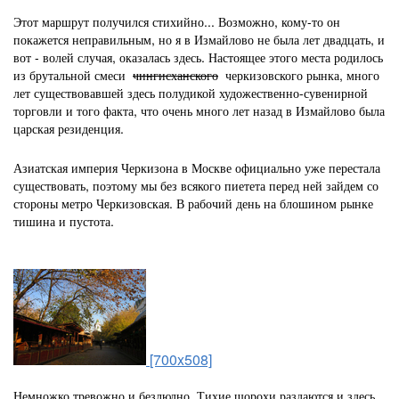
Этот маршрут получился стихийно... Возможно, кому-то он
покажется неправильным, но я в Измайлово не была лет двадцать, и
вот - волей случая, оказалась здесь.
Настоящее этого места родилось
из брутальной смеси
чингисханского
черкизовского рынка, много
лет существовавшей здесь полудикой художественно-сувенирной
торговли и того факта, что очень много лет назад в Измайлово была
царская резиденция.
Азиатская империя Черкизона в Москве официально уже перестала
существовать, поэтому мы без всякого пиетета перед ней зайдем со
стороны метро Черкизовская. В рабочий день на блошином рынке
тишина и пустота.
[700x508]
Немножко тревожно и безлюдно. Тихие шорохи раздаются и здесь,