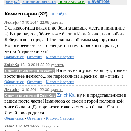
вверх^
к полной версии
понравилось!
в evernote
Комментарии (32):
вперёд»
13-10-2014-22:05
удалить
Лезгафт
Эх.. красотища какая и до боли знакомые места в принципе
=) В прошлую субботу тоже были в Измайлово, но в районе
Лебедянского пруда. Шли своим любимым маршрутом из
Новогиреево через Терлецкий и измайловский парки до
метро "первомайская"
Обратиться
-
Ответить
-
К полной версии
13-10-2014-22:22
удалить
ZnichKa
Интересный у вас маршрут, только
Ответ на комментарий Лезгафт
#
восточнее немного... не пересеклись) Красиво, да - очень :)
Обратиться
-
Ответить
-
К полной версии
13-10-2014-22:30
удалить
Лезгафт
ZnichKa
, ну и в представленной в
Ответ на комментарий ZnichKa
#
вашем посте части Измайлова со своей второй половинкой
тоже бывали. Да и до этого тоже частенько бывал. Я ж в
Измайлово родился
Обратиться
-
Ответить
-
К полной версии
13-10-2014-22:36
удалить
ValeZ