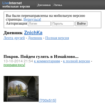
Live
Internet
Дневники
Личка
мобильная версия
Вы были перенаправлены на мобильную версию
страницы.
Вернуться!
Авторизация
Дневник
ZnichKa
Лента друзей
-
Дневник
-
Полная версия
Покров. Пойдем гулять в Измайлово...
13-10-2014 21:54
к комментариям
-
к полной версии
-
понравилось!
[700x515]