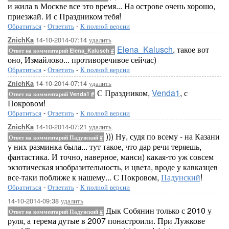
и жила в Москве все это время... На острове очень хорошо,
приезжай. И с Праздником тебя!
Обратиться
-
Ответить
-
К полной версии
14-10-2014-07:14
удалить
ZnichKa
Elena_Kalusch
, такое вот
Ответ на комментарий Elena_Kalusch
#
оно, Измайлово... противоречивое сейчас)
Обратиться
-
Ответить
-
К полной версии
14-10-2014-07:14
удалить
ZnichKa
С Праздником,
Venda1
, с
Ответ на комментарий Venda1
#
Покровом!
Обратиться
-
Ответить
-
К полной версии
14-10-2014-07:21
удалить
ZnichKa
))) Ну, судя по всему - на Казани
Ответ на комментарий Падунский
#
у них разминка была... тут такое, что дар речи теряешь,
фантастика. И точно, наверное, манси) какая-то уж совсем
экзотическая изобразительность, и цвета, вроде у кавказцев
все-таки поближе к нашему... С Покровом,
Падунский
!
Обратиться
-
Ответить
-
К полной версии
14-10-2014-09:38
удалить
Дык Собянин только с 2010 у
Ответ на комментарий Падунский
#
руля, а терема дутые в 2007 понастроили. При Лужкове