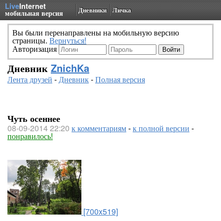
Live
Internet
Дневники
Личка
мобильная версия
Вы были перенаправлены на мобильную версию
страницы.
Вернуться!
Авторизация
Дневник
ZnichKa
Лента друзей
-
Дневник
-
Полная версия
Чуть осеннее
08-09-2014 22:20
к комментариям
-
к полной версии
-
понравилось!
[700x519]