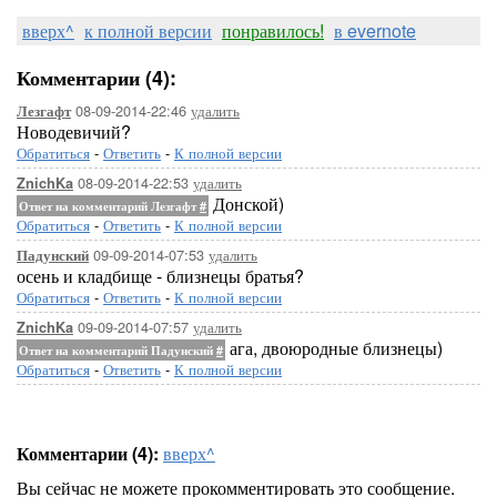
вверх^
к полной версии
понравилось!
в evernote
Комментарии (4):
08-09-2014-22:46
удалить
Лезгафт
Новодевичий?
Обратиться
-
Ответить
-
К полной версии
08-09-2014-22:53
удалить
ZnichKa
Донской)
Ответ на комментарий Лезгафт
#
Обратиться
-
Ответить
-
К полной версии
09-09-2014-07:53
удалить
Падунский
осень и кладбище - близнецы братья?
Обратиться
-
Ответить
-
К полной версии
09-09-2014-07:57
удалить
ZnichKa
ага, двоюродные близнецы)
Ответ на комментарий Падунский
#
Обратиться
-
Ответить
-
К полной версии
Комментарии (4):
вверх^
Вы сейчас не можете прокомментировать это сообщение.