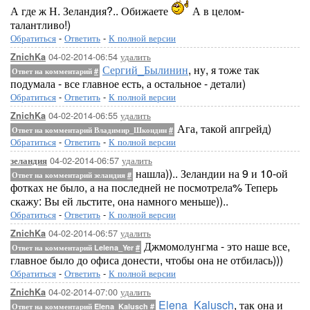
А где ж Н. Зеландия?.. Обижаете
А в целом-
талантливо!)
Обратиться
-
Ответить
-
К полной версии
04-02-2014-06:54
удалить
ZnichKa
Сергий_Былинин
, ну, я тоже так
Ответ на комментарий
#
подумала - все главное есть, а остальное - детали)
Обратиться
-
Ответить
-
К полной версии
04-02-2014-06:55
удалить
ZnichKa
Ага, такой апгрейд)
Ответ на комментарий Владимир_Шкондин
#
Обратиться
-
Ответить
-
К полной версии
04-02-2014-06:57
удалить
зеландия
нашла)).. Зеландии на 9 и 10-ой
Ответ на комментарий зеландия
#
фотках не было, а на последней не посмотрела% Теперь
скажу: Вы ей льстите, она намного меньше))..
Обратиться
-
Ответить
-
К полной версии
04-02-2014-06:57
удалить
ZnichKa
Джмомолунгма - это наше все,
Ответ на комментарий Lelena_Yer
#
главное было до офиса донести, чтобы она не отбилась)))
Обратиться
-
Ответить
-
К полной версии
04-02-2014-07:00
удалить
ZnichKa
Elena_Kalusch
, так она и
Ответ на комментарий Elena_Kalusch
#