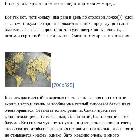
И наступила красота и благо-лепие) и мир во всем мире)..
Вот так вот, потихоньку, два раза в день по столовой ложке))), слой
за слоем, никуда не торопясь, дожидаясь, пока предыдущий слой
высохнет. Сначала - просто по контуру поверхность заливать, а
потом и горы - всё выше и выше... Очень тихомирная технология.
[700x525]
Красить даже легкой акварелью не стала, не говоря про плотные
акрил, масло и гуашь, и вообще мне теплый гипсовый белый цвет
очень нравится. Оттенить только решила. Самый красивый
коричневый цвет - натуральный, стариннный, благородный - это
битум... Его совсем чуть-чуть нужно, и растереть с растворителем,
этого хватит, чтобы извазюкаться целиком и полностью, и он почти
не отмывается - нефть, однако. Зато красиво очень, и много