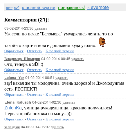
вверх^
к полной версии
понравилось!
в evernote
Комментарии (21):
03-02-2014-23:36
удалить
Уж если по пачке "Беломора" умудрялись летать, то по
такой-то карте и вовсе доплывем куда угодно.
Обратиться
-
Ответить
-
К полной версии
04-02-2014-00:45
удалить
Владимир_Шкондин
Ого, теперь в 3D! :)
Обратиться
-
Ответить
-
К полной версии
04-02-2014-00:51
удалить
Lelena_Yer
вау! какая же ты молодчина! очень здорово! и Джомолунгма
есть, РЕСПЕКТ!
Обратиться
-
Ответить
-
К полной версии
04-02-2014-02:36
удалить
Elena_Kalusch
ZnichKa
, умница-рукодельница, красиво получилось!
Первая проба похожа на мацу...)))
Обратиться
-
Ответить
-
К полной версии
04-02-2014-06:37
удалить
зеландия