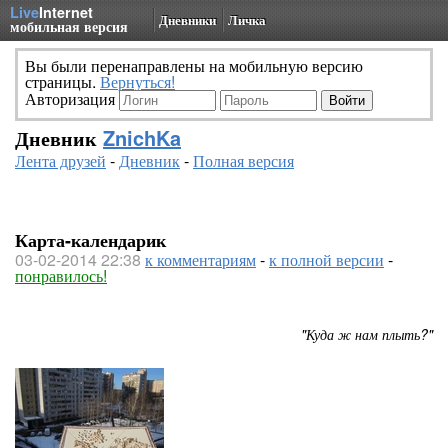
Live
Internet
Дневники
Личка
мобильная версия
Вы были перенаправлены на мобильную версию
страницы.
Вернуться!
Авторизация
Дневник
ZnichKa
Лента друзей
-
Дневник
-
Полная версия
Карта-календарик
03-02-2014 22:38
к комментариям
-
к полной версии
-
понравилось!
"Куда ж нам плыть?"