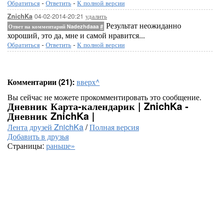
Обратиться
-
Ответить
-
К полной версии
04-02-2014-20:21
удалить
ZnichKa
Результат неожиданно
Ответ на комментарий Nadezhdaaa
#
хороший, это да, мне и самой нравится...
Обратиться
-
Ответить
-
К полной версии
Комментарии (21):
вверх^
Вы сейчас не можете прокомментировать это сообщение.
Дневник Карта-календарик | ZnichKa -
Дневник ZnichKa |
Лента друзей ZnichKa
/
Полная версия
Добавить в друзья
Страницы:
раньше»