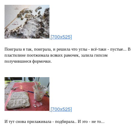
[700x525]
Поиграла я так, поиграла, и решила что углы - всё-таки - пустые... В
пластилине поотжимала всяких рамочек, залила гипсом
получившиеся формочки.
[700x525]
И тут снова прилаживала - подбирала.. И это - не то...